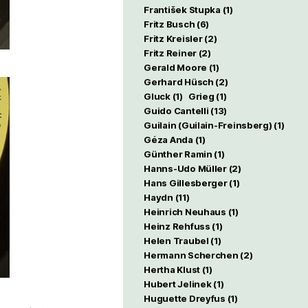
František Stupka
(1)
Fritz Busch
(6)
Fritz Kreisler
(2)
Fritz Reiner
(2)
Gerald Moore
(1)
Gerhard Hüsch
(2)
Gluck
(1)
Grieg
(1)
Guido Cantelli
(13)
Guilain (Guilain-Freinsberg)
(1)
Géza Anda
(1)
Günther Ramin
(1)
Hanns-Udo Müller
(2)
Hans Gillesberger
(1)
Haydn
(11)
Heinrich Neuhaus
(1)
Heinz Rehfuss
(1)
Helen Traubel
(1)
Hermann Scherchen
(2)
Hertha Klust
(1)
Hubert Jelinek
(1)
Huguette Dreyfus
(1)