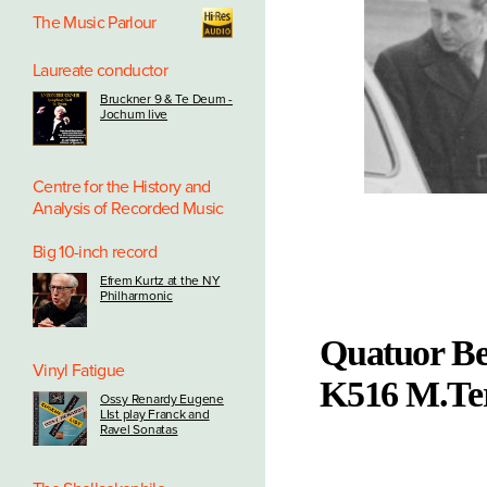
The Music Parlour
Laureate conductor
Bruckner 9 & Te Deum -
Jochum live
Centre for the History and
Analysis of Recorded Music
Big 10-inch record
Efrem Kurtz at the NY
Philharmonic
Quatuor Be
Vinyl Fatigue
K516 M.Te
Ossy Renardy Eugene
LIst play Franck and
Ravel Sonatas