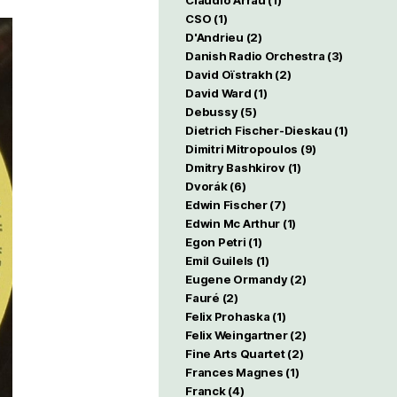
Claudio Arrau
(1)
CSO
(1)
D'Andrieu
(2)
Danish Radio Orchestra
(3)
David Oïstrakh
(2)
David Ward
(1)
Debussy
(5)
Dietrich Fischer-Dieskau
(1)
Dimitri Mitropoulos
(9)
Dmitry Bashkirov
(1)
Dvorák
(6)
Edwin Fischer
(7)
Edwin Mc Arthur
(1)
Egon Petri
(1)
Emil Guilels
(1)
Eugene Ormandy
(2)
Fauré
(2)
Felix Prohaska
(1)
Felix Weingartner
(2)
Fine Arts Quartet
(2)
Frances Magnes
(1)
Franck
(4)