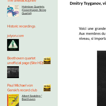
The Shellackophile
Dmitry Tsyganov, vio
Holmboe Quartets
(Copenhagen String
Quartet)
Historic recordings
Voici une grande
Aux membres du Q
jolyon.com
niveau, si import
Beethoven quartet
unofficial page (Site HD)
Paul Michael von
Ganski's record club
Albert Spalding *
Beethoven