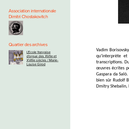
Association internationale
Dimitri Chostakovitch
Quartier des archives
Vadim Borisovsky
L'Ecole française
qu’interprète e
d'orgue des XVIIe et
XVIIIe siècles / Marie-
transcriptions. D
Louise Girod
œuvres écrites po
Gaspara da S
alò
.
bien sûr Rudolf 
Dmitry Shebalin, 