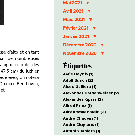
Mai 2021
Avril 2021
Mars 2021
Février 2021
Janvier 2021
Décembre 2020
se d’alto et en tant
Novembre 2020
 par de nombreuses
Étiquettes
atalogue complet des
(47,5 cm) du luthier
Aafje Heynis
(1)
es élèves, on notera
Adolf Busch
(2)
u Quatuor Beethoven,
Alceo Galliera
(1)
et.
Alexander Goldenweiser
(2)
Alexander Kipnis
(2)
Alfred Prinz
(1)
Alfred Wallenstein
(2)
André Chauvin
(1)
André Cluytens
(1)
Antonio Janigro
(1)