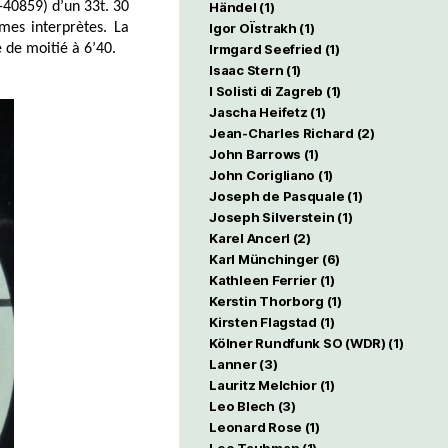
Händel
(1)
-40859) d’un 33t. 30
Igor OÏstrakh
(1)
mes interprètes. La
Irmgard Seefried
(1)
 de moitié à 6’40.
Isaac Stern
(1)
I Solisti di Zagreb
(1)
Jascha Heifetz
(1)
Jean-Charles Richard
(2)
John Barrows
(1)
John Corigliano
(1)
Joseph de Pasquale
(1)
Joseph Silverstein
(1)
Karel Ancerl
(2)
Karl Münchinger
(6)
Kathleen Ferrier
(1)
Kerstin Thorborg
(1)
Kirsten Flagstad
(1)
Kölner Rundfunk SO (WDR)
(1)
Lanner
(3)
Lauritz Melchior
(1)
Leo Blech
(3)
Leonard Rose
(1)