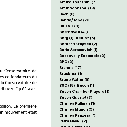
Arturo Toscanini
(7)
Artur Schnabel
(13)
Bach
(8)
Bande/Tape
(76)
BBC SO
(3)
Beethoven
(41)
Berg
(1)
Berlioz
(5)
Bernard Kruysen
(2)
Boris Abramovich
(1)
Boskovsky Ensemble
(3)
BPO
(3)
Brahms
(17)
au Conservatoire de
Bruckner
(1)
des co-fondateurs du
Bruno Walter
(6)
e du Conservatoire de
BSO
(15)
Busch
(1)
Beethoven Op.61 avec
Busch Chamber Players
(1)
Busch Quartet
(3)
Charles Kullman
(1)
sillon. Le première
Charles Munch
(9)
ier mouvement était
Charles Panzéra
(1)
Clara Haskil
(2)