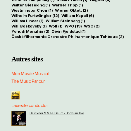
Walter Gieseking
(1)
Werner Tripp
(1)
Westminster Choir
(1)
Wiener Oktett
(2)
Wilhelm Furtwängler
(12)
William Kapell
(6)
William Lincer
(1)
William Steinberg
(1)
Willi Boskovsky
(1)
Wolf
(1)
WPO
(19)
WSO
(2)
Yehudi Menuhin
(2)
Øivin Fjeldstad
(1)
Česká filharmonie Orchestre Philharmonique Tchèque
(2)
Autres sites
Mon Musée Musical
The Music Parlour
Laureate conductor
Bruckner 9 & Te Deum - Jochum live