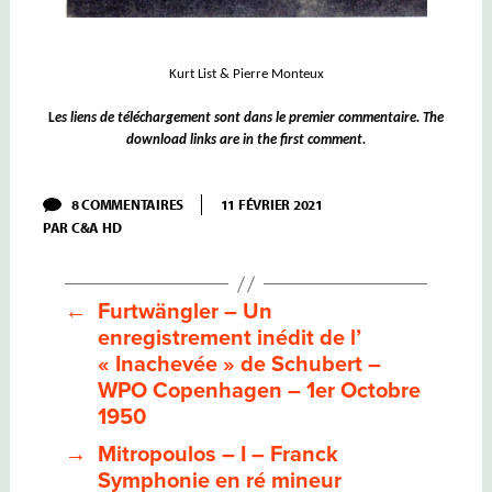
Kurt List & Pierre Monteux
L
es liens de téléchargement sont dans le premier commentaire. The
download links are in the first comment.
SUR
8 COMMENTAIRES
11 FÉVRIER 2021
MONTEUX
PAR
C&A HD
–
I
–
BERLIOZ
ROMÉO
←
Furtwängler – Un
ET
enregistrement inédit de l’
JULIETTE
« Inachevée » de Schubert –
WPO Copenhagen – 1er Octobre
1950
→
Mitropoulos – I – Franck
Symphonie en ré mineur