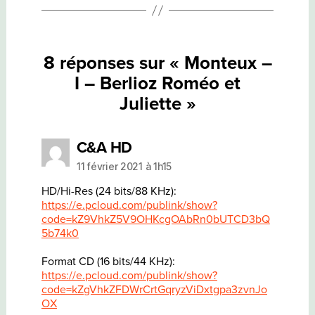
8 réponses sur « Monteux –
I – Berlioz Roméo et
Juliette »
dit :
C&A HD
11 février 2021 à 1h15
HD/Hi-Res (24 bits/88 KHz):
https://e.pcloud.com/publink/show?
code=kZ9VhkZ5V9OHKcgOAbRn0bUTCD3bQ
5b74k0
Format CD (16 bits/44 KHz):
https://e.pcloud.com/publink/show?
code=kZgVhkZFDWrCrtGqryzViDxtgpa3zvnJo
OX