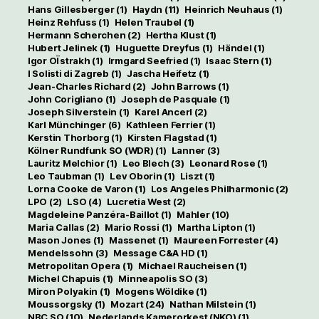
Hans Gillesberger
(1)
Haydn
(11)
Heinrich Neuhaus
(1)
Heinz Rehfuss
(1)
Helen Traubel
(1)
Hermann Scherchen
(2)
Hertha Klust
(1)
Hubert Jelinek
(1)
Huguette Dreyfus
(1)
Händel
(1)
Igor OÏstrakh
(1)
Irmgard Seefried
(1)
Isaac Stern
(1)
I Solisti di Zagreb
(1)
Jascha Heifetz
(1)
Jean-Charles Richard
(2)
John Barrows
(1)
John Corigliano
(1)
Joseph de Pasquale
(1)
Joseph Silverstein
(1)
Karel Ancerl
(2)
Karl Münchinger
(6)
Kathleen Ferrier
(1)
Kerstin Thorborg
(1)
Kirsten Flagstad
(1)
Kölner Rundfunk SO (WDR)
(1)
Lanner
(3)
Lauritz Melchior
(1)
Leo Blech
(3)
Leonard Rose
(1)
Leo Taubman
(1)
Lev Oborin
(1)
Liszt
(1)
Lorna Cooke de Varon
(1)
Los Angeles Philharmonic
(2)
LPO
(2)
LSO
(4)
Lucretia West
(2)
Magdeleine Panzéra-Baillot
(1)
Mahler
(10)
Maria Callas
(2)
Mario Rossi
(1)
Martha Lipton
(1)
Mason Jones
(1)
Massenet
(1)
Maureen Forrester
(4)
Mendelssohn
(3)
Message C&A HD
(1)
Metropolitan Opera
(1)
Michael Raucheisen
(1)
Michel Chapuis
(1)
Minneapolis SO
(3)
Miron Polyakin
(1)
Mogens Wöldike
(1)
Moussorgsky
(1)
Mozart
(24)
Nathan Milstein
(1)
NBC SO
(10)
Nederlands Kamerorkest (NKO)
(1)