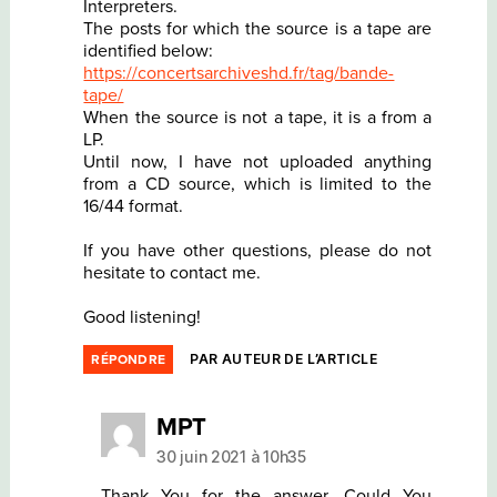
Interpreters.
The posts for which the source is a tape are
identified below:
https://concertsarchiveshd.fr/tag/bande-
tape/
When the source is not a tape, it is a from a
LP.
Until now, I have not uploaded anything
from a CD source, which is limited to the
16/44 format.
If you have other questions, please do not
hesitate to contact me.
Good listening!
PAR AUTEUR DE L’ARTICLE
RÉPONDRE
dit :
MPT
30 juin 2021 à 10h35
Thank You for the answer. Could You