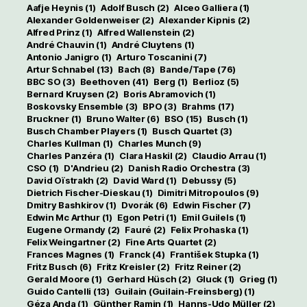
Aafje Heynis
(1)
Adolf Busch
(2)
Alceo Galliera
(1)
Alexander Goldenweiser
(2)
Alexander Kipnis
(2)
Alfred Prinz
(1)
Alfred Wallenstein
(2)
André Chauvin
(1)
André Cluytens
(1)
Antonio Janigro
(1)
Arturo Toscanini
(7)
Artur Schnabel
(13)
Bach
(8)
Bande/Tape
(76)
BBC SO
(3)
Beethoven
(41)
Berg
(1)
Berlioz
(5)
Bernard Kruysen
(2)
Boris Abramovich
(1)
Boskovsky Ensemble
(3)
BPO
(3)
Brahms
(17)
Bruckner
(1)
Bruno Walter
(6)
BSO
(15)
Busch
(1)
Busch Chamber Players
(1)
Busch Quartet
(3)
Charles Kullman
(1)
Charles Munch
(9)
Charles Panzéra
(1)
Clara Haskil
(2)
Claudio Arrau
(1)
CSO
(1)
D'Andrieu
(2)
Danish Radio Orchestra
(3)
David Oïstrakh
(2)
David Ward
(1)
Debussy
(5)
Dietrich Fischer-Dieskau
(1)
Dimitri Mitropoulos
(9)
Dmitry Bashkirov
(1)
Dvorák
(6)
Edwin Fischer
(7)
Edwin Mc Arthur
(1)
Egon Petri
(1)
Emil Guilels
(1)
Eugene Ormandy
(2)
Fauré
(2)
Felix Prohaska
(1)
Felix Weingartner
(2)
Fine Arts Quartet
(2)
Frances Magnes
(1)
Franck
(4)
František Stupka
(1)
Fritz Busch
(6)
Fritz Kreisler
(2)
Fritz Reiner
(2)
Gerald Moore
(1)
Gerhard Hüsch
(2)
Gluck
(1)
Grieg
(1)
Guido Cantelli
(13)
Guilain (Guilain-Freinsberg)
(1)
Géza Anda
(1)
Günther Ramin
(1)
Hanns-Udo Müller
(2)