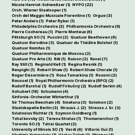
Nicole Henriot-Schweitzer
(1)
NYPO
(22)
Orch. Wiener Staatsoper
(1)
Orch del Maggio Musicale Fiorentino
(1)
Orgue
(3)
Peter Anders
(1)
Peter Rybar
(1)
Philadelphia Orchestra
(2)
Philharmonia Orchestra
(9)
Pierre Cochereau
(1)
Pierre Monteux
(6)
Pittsburgh SO
(1)
Puccini
(2)
Quatuor Beethoven
(6)
Quatuor Borodine
(3)
Quatuor du Théâtre Bolshoï
(1)
Quatuor Komitas
(1)
Quatuor Philharmonique de Moscou
(2)
Quatuor Pro Arte
(3)
RAI
(1)
Raison
(2)
Ravel
(7)
Ray Still
(1)
Reginald Kell
(1)
Regina Resnik
(1)
Respighi
(1)
Robert Shaw
(1)
Robert Shaw Chorale
(1)
Roger Désormière
(1)
Rosa Tamarkina
(1)
Rossini
(2)
Roussel
(1)
Royal Philharmonic Orchestra (RPO)
(2)
Rudolf Barshaï
(1)
Rudolf Firkušný
(2)
Rudolf Serkin
(4)
Schubert
(18)
Schumann
(4)
Sinfonie-Orchester Winterthur
(1)
Sir Thomas Beecham
(4)
Smetana
(3)
Solomon
(2)
Staatskapelle Berlin
(3)
Strauss J.
(2)
Strauss J. Sr.
(3)
Sviatoslav Richter
(1)
Szymon Goldberg
(1)
Tchaïkovsky
(2)
Teresa Stratas
(1)
Thomanerchor
(1)
Toronto SO
(1)
Tátrai Quartet
(2)
University of Illinois SO
(1)
Verdi
(4)
Vittorio Gui
(1)
Vladimir Yampolsky
(1)
Václav Talich
(1)
Wagner
(4)