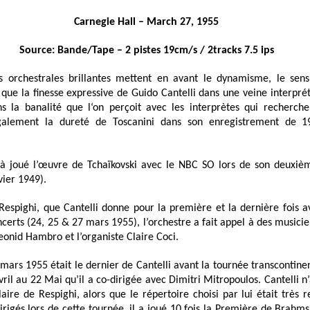
Carnegie Hall – March 27, 1955
Source: Bande/Tape – 2 pistes 19cm/s / 2tracks 7.5 ips
 orchestrales brillantes mettent en avant le dynamisme, le sens
que la finesse expressive de Guido Cantelli dans une veine interprét
ns la banalité que l‘on perçoit avec les interprètes qui recherche
également la dureté de Toscanini dans son enregistrement de 
éjà joué l’œuvre de Tchaïkovski avec le NBC SO lors de son deuxiè
vier 1949).
Respighi, que Cantelli donne pour la première et la dernière fois 
ncerts (24, 25 & 27 mars 1955), l’orchestre a fait appel à des musici
Leonid Hambro et l’organiste Claire Coci.
mars 1955 était le dernier de Cantelli avant la tournée transcontine
il au 22 Mai qu’il a co-dirigée avec Dimitri Mitropoulos. Cantelli n
ire de Respighi, alors que le répertoire choisi par lui était très re
dirigés lors de cette tournée, il a joué 10 fois la Première de Brahms