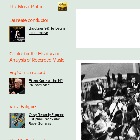
des
The Music Parlour
publica
Laureate conductor
Bruckner 9 & Te Deum -
Jochum live
Centre for the History and
Analysis of Recorded Music
Big 10-inch record
Efrem Kurtz at the NY
Philharmonic
Vinyl Fatigue
Ossy Renardy Eugene
LIst play Franck and
Ravel Sonatas