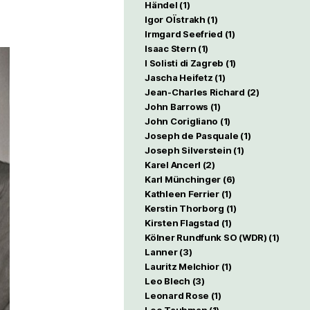
Händel
(1)
Igor OÏstrakh
(1)
Irmgard Seefried
(1)
Isaac Stern
(1)
I Solisti di Zagreb
(1)
Jascha Heifetz
(1)
Jean-Charles Richard
(2)
John Barrows
(1)
John Corigliano
(1)
Joseph de Pasquale
(1)
Joseph Silverstein
(1)
Karel Ancerl
(2)
Karl Münchinger
(6)
Kathleen Ferrier
(1)
Kerstin Thorborg
(1)
Kirsten Flagstad
(1)
Kölner Rundfunk SO (WDR)
(1)
Lanner
(3)
Lauritz Melchior
(1)
Leo Blech
(3)
Leonard Rose
(1)