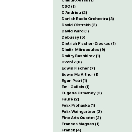
Claudio Arrau
(1)
CSO
(1)
D'Andrieu
(2)
Danish Radio Orchestra
(3)
David Oïstrakh
(2)
David Ward
(1)
Debussy
(5)
Dietrich Fischer-Dieskau
(1)
Dimitri Mitropoulos
(9)
Dmitry Bashkirov
(1)
Dvorák
(6)
Edwin Fischer
(7)
Edwin Mc Arthur
(1)
Egon Petri
(1)
Emil Guilels
(1)
Eugene Ormandy
(2)
Fauré
(2)
Felix Prohaska
(1)
Felix Weingartner
(2)
Fine Arts Quartet
(2)
Frances Magnes
(1)
Franck
(4)