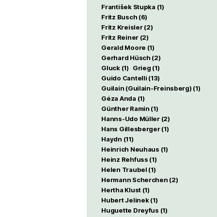
František Stupka
(1)
Fritz Busch
(6)
Fritz Kreisler
(2)
Fritz Reiner
(2)
Gerald Moore
(1)
Gerhard Hüsch
(2)
Gluck
(1)
Grieg
(1)
Guido Cantelli
(13)
Guilain (Guilain-Freinsberg)
(1)
Géza Anda
(1)
Günther Ramin
(1)
Hanns-Udo Müller
(2)
Hans Gillesberger
(1)
Haydn
(11)
Heinrich Neuhaus
(1)
Heinz Rehfuss
(1)
Helen Traubel
(1)
Hermann Scherchen
(2)
Hertha Klust
(1)
Hubert Jelinek
(1)
Huguette Dreyfus
(1)