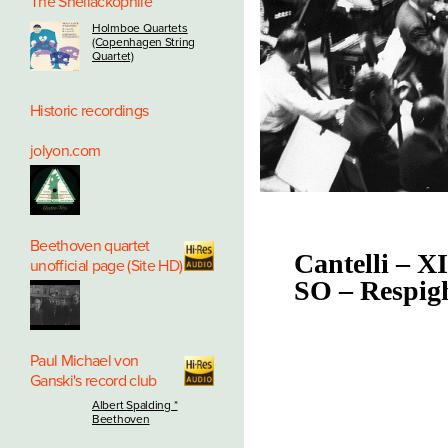
The Shellackophile
Holmboe Quartets
(Copenhagen String
Quartet)
Historic recordings
jolyon.com
Beethoven quartet
Cantelli – 
unofficial page (Site HD)
SO – Respig
Paul Michael von
Ganski's record club
Albert Spalding *
Beethoven