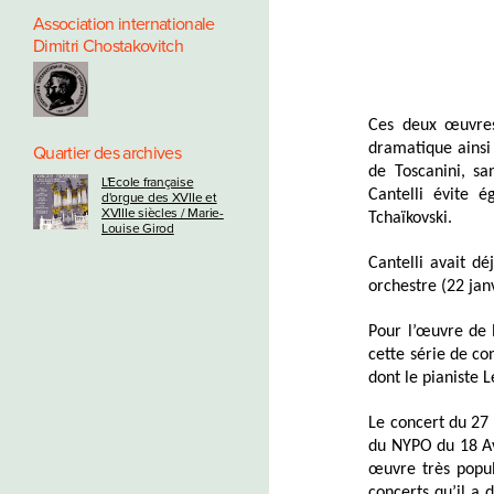
Association internationale
Dimitri Chostakovitch
Ces deux œuvres
dramatique ainsi 
Quartier des archives
de Toscanini, sa
L'Ecole française
Cantelli évite 
d'orgue des XVIIe et
XVIIIe siècles / Marie-
Tchaïkovski.
Louise Girod
Cantelli avait d
orchestre (22 jan
Pour l’œuvre de 
cette série de co
dont le pianiste 
Le concert du 27 
du NYPO du 18 Avr
œuvre très popula
concerts qu’il a 