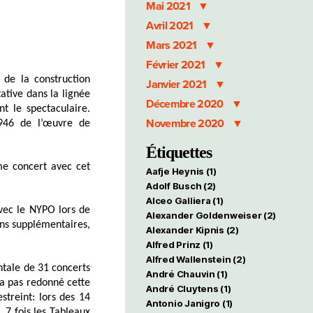
Mai 2021
Avril 2021
Mars 2021
Février 2021
 de la construction
Janvier 2021
ative dans la lignée
Décembre 2020
nt le spectaculaire.
Novembre 2020
1946 de l’œuvre de
Étiquettes
me concert avec cet
Aafje Heynis
(1)
Adolf Busch
(2)
Alceo Galliera
(1)
avec le NYPO lors de
Alexander Goldenweiser
(2)
ens supplémentaires,
Alexander Kipnis
(2)
Alfred Prinz
(1)
Alfred Wallenstein
(2)
ntale de 31 concerts
André Chauvin
(1)
’a pas redonné cette
André Cluytens
(1)
streint: lors des 14
Antonio Janigro
(1)
, 7 fois les Tableaux