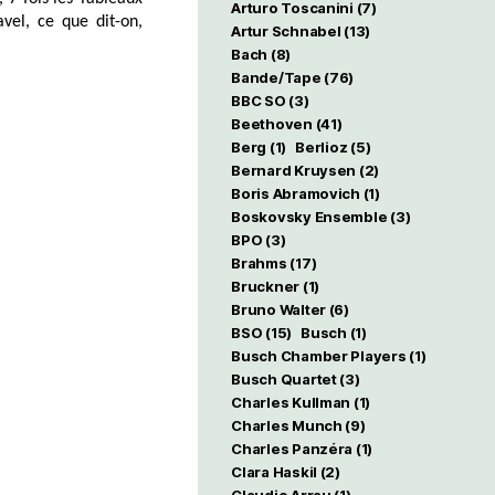
Arturo Toscanini
(7)
vel, ce que dit-on,
Artur Schnabel
(13)
Bach
(8)
Bande/Tape
(76)
BBC SO
(3)
Beethoven
(41)
Berg
(1)
Berlioz
(5)
Bernard Kruysen
(2)
Boris Abramovich
(1)
Boskovsky Ensemble
(3)
BPO
(3)
Brahms
(17)
Bruckner
(1)
Bruno Walter
(6)
BSO
(15)
Busch
(1)
Busch Chamber Players
(1)
Busch Quartet
(3)
Charles Kullman
(1)
Charles Munch
(9)
Charles Panzéra
(1)
Clara Haskil
(2)