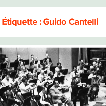
tions
Étiquette :
Guido Cantelli