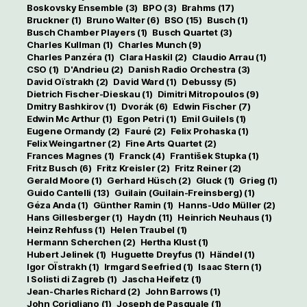
Boskovsky Ensemble
(3)
BPO
(3)
Brahms
(17)
Bruckner
(1)
Bruno Walter
(6)
BSO
(15)
Busch
(1)
Busch Chamber Players
(1)
Busch Quartet
(3)
Charles Kullman
(1)
Charles Munch
(9)
Charles Panzéra
(1)
Clara Haskil
(2)
Claudio Arrau
(1)
CSO
(1)
D'Andrieu
(2)
Danish Radio Orchestra
(3)
David Oïstrakh
(2)
David Ward
(1)
Debussy
(5)
Dietrich Fischer-Dieskau
(1)
Dimitri Mitropoulos
(9)
Dmitry Bashkirov
(1)
Dvorák
(6)
Edwin Fischer
(7)
Edwin Mc Arthur
(1)
Egon Petri
(1)
Emil Guilels
(1)
Eugene Ormandy
(2)
Fauré
(2)
Felix Prohaska
(1)
Felix Weingartner
(2)
Fine Arts Quartet
(2)
Frances Magnes
(1)
Franck
(4)
František Stupka
(1)
Fritz Busch
(6)
Fritz Kreisler
(2)
Fritz Reiner
(2)
Gerald Moore
(1)
Gerhard Hüsch
(2)
Gluck
(1)
Grieg
(1)
Guido Cantelli
(13)
Guilain (Guilain-Freinsberg)
(1)
Géza Anda
(1)
Günther Ramin
(1)
Hanns-Udo Müller
(2)
Hans Gillesberger
(1)
Haydn
(11)
Heinrich Neuhaus
(1)
Heinz Rehfuss
(1)
Helen Traubel
(1)
Hermann Scherchen
(2)
Hertha Klust
(1)
Hubert Jelinek
(1)
Huguette Dreyfus
(1)
Händel
(1)
Igor OÏstrakh
(1)
Irmgard Seefried
(1)
Isaac Stern
(1)
I Solisti di Zagreb
(1)
Jascha Heifetz
(1)
Jean-Charles Richard
(2)
John Barrows
(1)
John Corigliano
(1)
Joseph de Pasquale
(1)