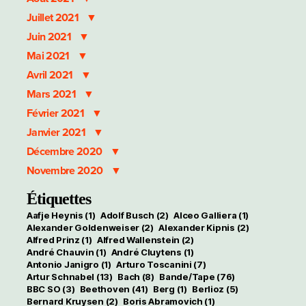
Juillet 2021
Juin 2021
Mai 2021
Avril 2021
Mars 2021
Février 2021
Janvier 2021
Décembre 2020
Novembre 2020
Étiquettes
Aafje Heynis
(1)
Adolf Busch
(2)
Alceo Galliera
(1)
Alexander Goldenweiser
(2)
Alexander Kipnis
(2)
Alfred Prinz
(1)
Alfred Wallenstein
(2)
André Chauvin
(1)
André Cluytens
(1)
Antonio Janigro
(1)
Arturo Toscanini
(7)
Artur Schnabel
(13)
Bach
(8)
Bande/Tape
(76)
BBC SO
(3)
Beethoven
(41)
Berg
(1)
Berlioz
(5)
Bernard Kruysen
(2)
Boris Abramovich
(1)