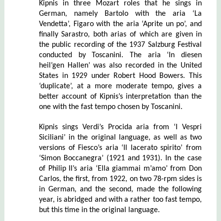
Kipnis in three Mozart roles that he sings in
German, namely Bartolo with the aria ‘La
Vendetta’, Figaro with the aria ‘Aprite un po’, and
finally Sarastro, both arias of which are given in
the public recording of the 1937 Salzburg Festival
conducted by Toscanini. The aria ‘In diesen
heil’gen Hallen’ was also recorded in the United
States in 1929 under Robert Hood Bowers. This
‘duplicate’, at a more moderate tempo, gives a
better account of Kipnis’s interpretation than the
one with the fast tempo chosen by Toscanini.
Kipnis sings Verdi’s Procida aria from ‘I Vespri
Siciliani’ in the original language, as well as two
versions of Fiesco’s aria ‘Il lacerato spirito’ from
‘Simon Boccanegra’ (1921 and 1931). In the case
of Philip II’s aria ‘Ella giammai m’amo’ from Don
Carlos, the first, from 1922, on two 78-rpm sides is
in German, and the second, made the following
year, is abridged and with a rather too fast tempo,
but this time in the original language.