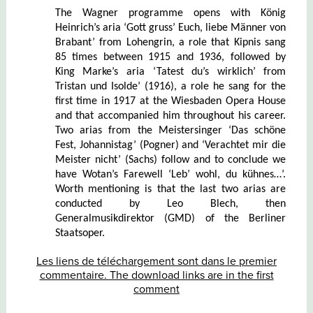
The Wagner programme opens with König
Heinrich’s aria ‘Gott gruss’ Euch, liebe Männer von
Brabant’ from Lohengrin, a role that Kipnis sang
85 times between 1915 and 1936, followed by
King Marke’s aria ‘Tatest du’s wirklich’ from
Tristan und Isolde’ (1916), a role he sang for the
first time in 1917 at the Wiesbaden Opera House
and that accompanied him throughout his career.
Two arias from the Meistersinger ‘Das schöne
Fest, Johannistag’ (Pogner) and ‘Verachtet mir die
Meister nicht’ (Sachs) follow and to conclude we
have Wotan’s Farewell ‘Leb’ wohl, du kühnes…’.
Worth mentioning is that the last two arias are
conducted by Leo Blech, then
Generalmusikdirektor (GMD) of the Berliner
Staatsoper.
Les liens de téléchargement sont dans le premier
commentaire. The download links are in the first
comment