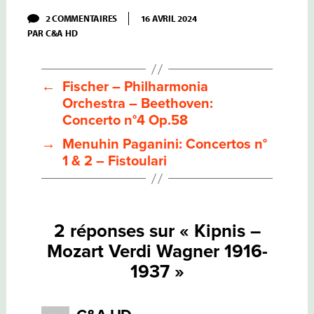
SUR
2 COMMENTAIRES
16 AVRIL 2024
KIPNIS
PAR
C&A HD
–
MOZART
VERDI
WAGNER
1916-
←
Fischer – Philharmonia
1937
Orchestra – Beethoven:
Concerto n°4 Op.58
→
Menuhin Paganini: Concertos n°
1 & 2 – Fistoulari
2 réponses sur « Kipnis –
Mozart Verdi Wagner 1916-
1937 »
dit :