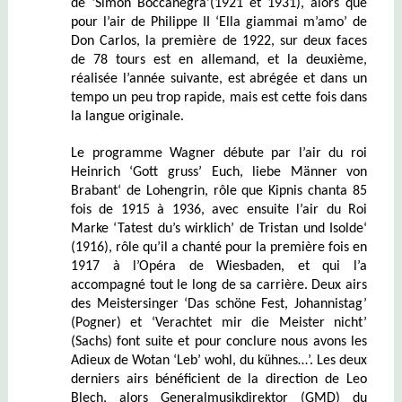
de ‘Simon Boccanegra’(1921 et 1931), alors que
pour l’air de Philippe II ‘Ella giammai m’amo’ de
Don Carlos, la première de 1922, sur deux faces
de 78 tours est en allemand, et la deuxième,
réalisée l’année suivante, est abrégée et dans un
tempo un peu trop rapide, mais est cette fois dans
la langue originale.
Le programme Wagner débute par l’air du roi
Heinrich ‘Gott gruss’ Euch, liebe Männer von
Brabant‘ de Lohengrin, rôle que Kipnis chanta 85
fois de 1915 à 1936, avec ensuite l’air du Roi
Marke ‘Tatest du’s wirklich’ de Tristan und Isolde‘
(1916), rôle qu’il a chanté pour la première fois en
1917 à l’Opéra de Wiesbaden, et qui l’a
accompagné tout le long de sa carrière. Deux airs
des Meistersinger ‘Das schöne Fest, Johannistag’
(Pogner) et ‘Verachtet mir die Meister nicht’
(Sachs) font suite et pour conclure nous avons les
Adieux de Wotan ‘Leb’ wohl, du kühnes…’. Les deux
derniers airs bénéficient de la direction de Leo
Blech, alors Generalmusikdirektor (GMD) du