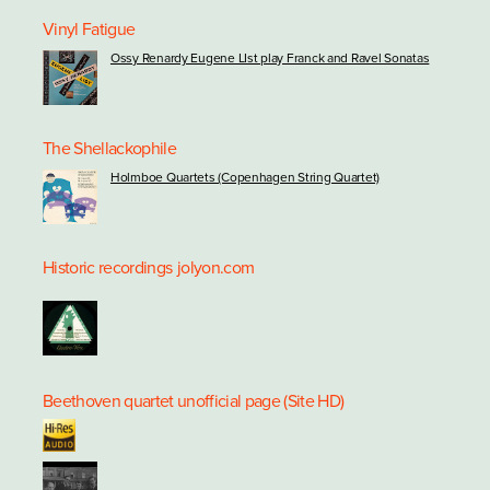
Vinyl Fatigue
Ossy Renardy Eugene LIst play Franck and Ravel Sonatas
The Shellackophile
Holmboe Quartets (Copenhagen String Quartet)
Historic recordings
jolyon.com
Beethoven quartet unofficial page (Site HD)