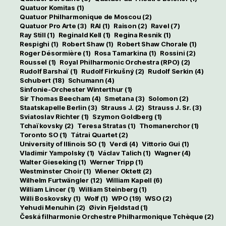
Quatuor Komitas
(1)
Quatuor Philharmonique de Moscou
(2)
Quatuor Pro Arte
(3)
RAI
(1)
Raison
(2)
Ravel
(7)
Ray Still
(1)
Reginald Kell
(1)
Regina Resnik
(1)
Respighi
(1)
Robert Shaw
(1)
Robert Shaw Chorale
(1)
Roger Désormière
(1)
Rosa Tamarkina
(1)
Rossini
(2)
Roussel
(1)
Royal Philharmonic Orchestra (RPO)
(2)
Rudolf Barshaï
(1)
Rudolf Firkušný
(2)
Rudolf Serkin
(4)
Schubert
(18)
Schumann
(4)
Sinfonie-Orchester Winterthur
(1)
Sir Thomas Beecham
(4)
Smetana
(3)
Solomon
(2)
Staatskapelle Berlin
(3)
Strauss J.
(2)
Strauss J. Sr.
(3)
Sviatoslav Richter
(1)
Szymon Goldberg
(1)
Tchaïkovsky
(2)
Teresa Stratas
(1)
Thomanerchor
(1)
Toronto SO
(1)
Tátrai Quartet
(2)
University of Illinois SO
(1)
Verdi
(4)
Vittorio Gui
(1)
Vladimir Yampolsky
(1)
Václav Talich
(1)
Wagner
(4)
Walter Gieseking
(1)
Werner Tripp
(1)
Westminster Choir
(1)
Wiener Oktett
(2)
Wilhelm Furtwängler
(12)
William Kapell
(6)
William Lincer
(1)
William Steinberg
(1)
Willi Boskovsky
(1)
Wolf
(1)
WPO
(19)
WSO
(2)
Yehudi Menuhin
(2)
Øivin Fjeldstad
(1)
Česká filharmonie Orchestre Philharmonique Tchèque
(2)