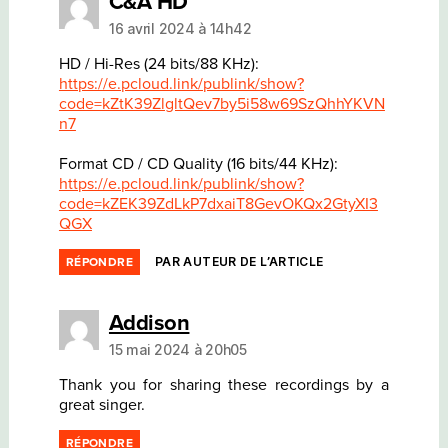
C&A HD
16 avril 2024 à 14h42
HD / Hi-Res (24 bits/88 KHz):
https://e.pcloud.link/publink/show?
code=kZtK39ZlgltQev7by5i58w69SzQhhYKVN
n7
Format CD / CD Quality (16 bits/44 KHz):
https://e.pcloud.link/publink/show?
code=kZEK39ZdLkP7dxaiT8GevOKQx2GtyXI3
QGX
PAR AUTEUR DE L’ARTICLE
RÉPONDRE
dit :
Addison
15 mai 2024 à 20h05
Thank you for sharing these recordings by a
great singer.
RÉPONDRE