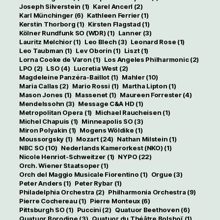
Joseph Silverstein
(1)
Karel Ancerl
(2)
Karl Münchinger
(6)
Kathleen Ferrier
(1)
Kerstin Thorborg
(1)
Kirsten Flagstad
(1)
Kölner Rundfunk SO (WDR)
(1)
Lanner
(3)
Lauritz Melchior
(1)
Leo Blech
(3)
Leonard Rose
(1)
Leo Taubman
(1)
Lev Oborin
(1)
Liszt
(1)
Lorna Cooke de Varon
(1)
Los Angeles Philharmonic
(2)
LPO
(2)
LSO
(4)
Lucretia West
(2)
Magdeleine Panzéra-Baillot
(1)
Mahler
(10)
Maria Callas
(2)
Mario Rossi
(1)
Martha Lipton
(1)
Mason Jones
(1)
Massenet
(1)
Maureen Forrester
(4)
Mendelssohn
(3)
Message C&A HD
(1)
Metropolitan Opera
(1)
Michael Raucheisen
(1)
Michel Chapuis
(1)
Minneapolis SO
(3)
Miron Polyakin
(1)
Mogens Wöldike
(1)
Moussorgsky
(1)
Mozart
(24)
Nathan Milstein
(1)
NBC SO
(10)
Nederlands Kamerorkest (NKO)
(1)
Nicole Henriot-Schweitzer
(1)
NYPO
(22)
Orch. Wiener Staatsoper
(1)
Orch del Maggio Musicale Fiorentino
(1)
Orgue
(3)
Peter Anders
(1)
Peter Rybar
(1)
Philadelphia Orchestra
(2)
Philharmonia Orchestra
(9)
Pierre Cochereau
(1)
Pierre Monteux
(6)
Pittsburgh SO
(1)
Puccini
(2)
Quatuor Beethoven
(6)
Quatuor Borodine
(3)
Quatuor du Théâtre Bolshoï
(1)