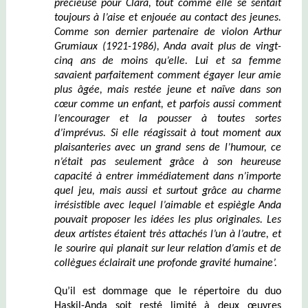
précieuse pour
Clara, tout comme elle se sentait
toujours à l’aise et enjouée au contact des jeunes.
Comme son dernier partenaire de violon
Arthur
Grumiaux (1921-1986)
, Anda avait plus de vingt-
cinq ans de moins qu’elle. Lui et sa femme
savaient parfaitement comment égayer leur amie
plus
âgée, mais restée jeune et naïve dans son
cœur
comme un
enfant, et parfois aussi comment
l’encourager
et la pousser à toutes sortes
d’imprévus. Si elle réagissait à tout moment aux
plaisanteries avec un
grand sens de l’
humour, ce
n’était pas seulement grâce à son heureuse
capacité à entrer immédiatement dans n’importe
quel jeu, mais aussi et surtout grâce au charme
irrésistible avec lequel l’aimable
et
espiègle Anda
pouvait proposer les idées les plus originales. Les
deux artistes étaient très attachés l’un à l’autre, et
le sourire qui planait sur leur relation d’amis et de
collègues éclairait une profonde gravité humaine’.
Qu’il est dommage que le répertoire du duo
Haskil-Anda soit resté limité à deux œuvres