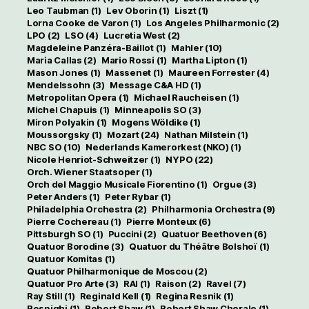
Leo Taubman
(1)
Lev Oborin
(1)
Liszt
(1)
Lorna Cooke de Varon
(1)
Los Angeles Philharmonic
(2)
LPO
(2)
LSO
(4)
Lucretia West
(2)
Magdeleine Panzéra-Baillot
(1)
Mahler
(10)
Maria Callas
(2)
Mario Rossi
(1)
Martha Lipton
(1)
Mason Jones
(1)
Massenet
(1)
Maureen Forrester
(4)
Mendelssohn
(3)
Message C&A HD
(1)
Metropolitan Opera
(1)
Michael Raucheisen
(1)
Michel Chapuis
(1)
Minneapolis SO
(3)
Miron Polyakin
(1)
Mogens Wöldike
(1)
Moussorgsky
(1)
Mozart
(24)
Nathan Milstein
(1)
NBC SO
(10)
Nederlands Kamerorkest (NKO)
(1)
Nicole Henriot-Schweitzer
(1)
NYPO
(22)
Orch. Wiener Staatsoper
(1)
Orch del Maggio Musicale Fiorentino
(1)
Orgue
(3)
Peter Anders
(1)
Peter Rybar
(1)
Philadelphia Orchestra
(2)
Philharmonia Orchestra
(9)
Pierre Cochereau
(1)
Pierre Monteux
(6)
Pittsburgh SO
(1)
Puccini
(2)
Quatuor Beethoven
(6)
Quatuor Borodine
(3)
Quatuor du Théâtre Bolshoï
(1)
Quatuor Komitas
(1)
Quatuor Philharmonique de Moscou
(2)
Quatuor Pro Arte
(3)
RAI
(1)
Raison
(2)
Ravel
(7)
Ray Still
(1)
Reginald Kell
(1)
Regina Resnik
(1)
Respighi
(1)
Robert Shaw
(1)
Robert Shaw Chorale
(1)