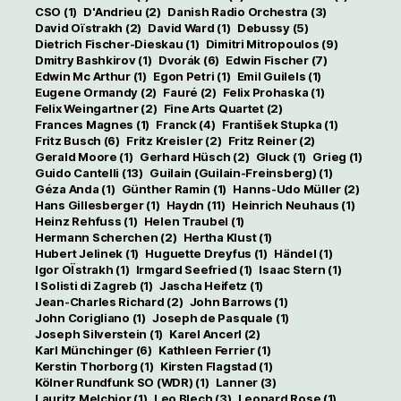
CSO
(1)
D'Andrieu
(2)
Danish Radio Orchestra
(3)
David Oïstrakh
(2)
David Ward
(1)
Debussy
(5)
Dietrich Fischer-Dieskau
(1)
Dimitri Mitropoulos
(9)
Dmitry Bashkirov
(1)
Dvorák
(6)
Edwin Fischer
(7)
Edwin Mc Arthur
(1)
Egon Petri
(1)
Emil Guilels
(1)
Eugene Ormandy
(2)
Fauré
(2)
Felix Prohaska
(1)
Felix Weingartner
(2)
Fine Arts Quartet
(2)
Frances Magnes
(1)
Franck
(4)
František Stupka
(1)
Fritz Busch
(6)
Fritz Kreisler
(2)
Fritz Reiner
(2)
Gerald Moore
(1)
Gerhard Hüsch
(2)
Gluck
(1)
Grieg
(1)
Guido Cantelli
(13)
Guilain (Guilain-Freinsberg)
(1)
Géza Anda
(1)
Günther Ramin
(1)
Hanns-Udo Müller
(2)
Hans Gillesberger
(1)
Haydn
(11)
Heinrich Neuhaus
(1)
Heinz Rehfuss
(1)
Helen Traubel
(1)
Hermann Scherchen
(2)
Hertha Klust
(1)
Hubert Jelinek
(1)
Huguette Dreyfus
(1)
Händel
(1)
Igor OÏstrakh
(1)
Irmgard Seefried
(1)
Isaac Stern
(1)
I Solisti di Zagreb
(1)
Jascha Heifetz
(1)
Jean-Charles Richard
(2)
John Barrows
(1)
John Corigliano
(1)
Joseph de Pasquale
(1)
Joseph Silverstein
(1)
Karel Ancerl
(2)
Karl Münchinger
(6)
Kathleen Ferrier
(1)
Kerstin Thorborg
(1)
Kirsten Flagstad
(1)
Kölner Rundfunk SO (WDR)
(1)
Lanner
(3)
Lauritz Melchior
(1)
Leo Blech
(3)
Leonard Rose
(1)