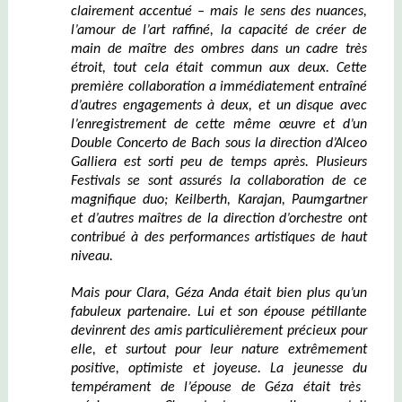
clairement
accentu
é
– mais le sens des nuances,
l’amour de l’art raffiné, la capacité de créer de
main de maître des
ombres dans un cadre très
étroit, tout cela était commun aux deux. Cette
première collaboration a immédiatement entraîné
d’autres engagements à deux,
et
un disque avec
l’enregistrement de cette même œuvre et
d’
un
D
ouble
C
oncerto de Bach sous la direction d’Alceo
Galliera est sorti peu de temps après.
Plusieurs
F
estival
s
se sont assurés
la collaboration
de ce
magnifique du
o;
Keilberth, Karajan, Paumgartner
et d’autres maîtres de la direction d’orchestre ont
contribué à des performances artistiques de
haut
niveau.
Mais pour Clara, Géza Anda était bien plus qu’un
fabuleux partenaire. Lui et son épouse pétillante
devinrent des amis particulièrement précieux pour
elle, et surtout pour leur nature extrêmement
positive, optimiste et joyeuse. La jeunesse d
u
tempérament
de l’épouse de Géza
était très