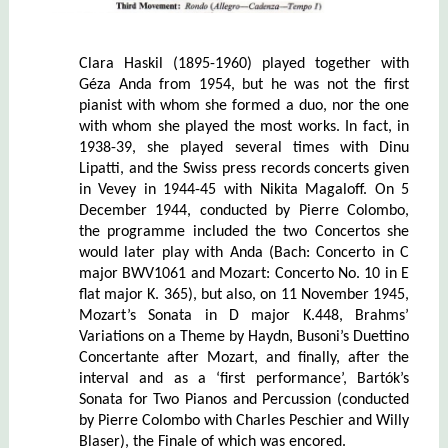
Clara Haskil (1895-1960) played together with
Géza Anda from 1954, but he was not the first
pianist with whom she formed a duo, nor the one
with whom she played the most works.
In fact, in
1938-39, she played several times with Dinu
Lipatti, and
the Swiss press records concerts given
in Vevey in 1944-45 with Nikita Magaloff. On 5
December 1944, conducted by Pierre Colombo,
the programme included the two Concertos she
would later play with Anda (Bach: Concerto in C
major BWV1061 and Mozart: Concerto No. 10 in E
flat major K. 365), but also, on 11 November 1945,
Mozart’s Sonata in D major K.448, Brahms’
Variations on a Theme by Haydn, Busoni’s Duettino
Concertante after Mozart, and finally, after the
interval and as a ‘first performance’, Bartók’s
Sonata for Two Pianos and Percussion (conducted
by Pierre Colombo with Charles Peschier and Willy
Blaser), the Finale of which was encored.