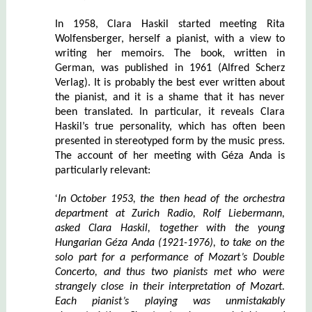
In 1958, Clara Haskil started meeting Rita
Wolfensberger, herself a pianist, with a view to
writing her memoirs. The book, written in
German, was published in 1961 (Alfred Scherz
Verlag). It is probably the best ever written about
the pianist, and it is a shame that it has never
been translated. In particular, it reveals Clara
Haskil’s true personality, which has often been
presented in stereotyped form by the music press.
The account of her meeting with Géza Anda is
particularly relevant:
‘
I
n October 1953, the then head of the orchestra
department at Zurich Radio, Rolf Liebermann,
asked
Clara Haskil
, together with the young
Hungarian Géza Anda
(1921-1976)
, to take on the
solo part for a performance of Mozart’s
D
ouble
C
oncerto, and thus two pianists met who were
strangely close in their interpretation of Mozart.
Each pianist’s playing was unmistakably