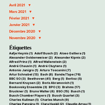
Avril 2021
Mars 2021
Février 2021
Janvier 2021
Décembre 2020
Novembre 2020
Étiquettes
Aafje Heynis
(1)
Adolf Busch
(2)
Alceo Galliera
(1)
Alexander Goldenweiser
(2)
Alexander Kipnis
(2)
Alfred Prinz
(1)
Alfred Wallenstein
(2)
André Chauvin
(1)
André Cluytens
(1)
Antonio Janigro
(1)
Arturo Toscanini
(7)
Artur Schnabel
(13)
Bach
(8)
Bande/Tape
(76)
BBC SO
(3)
Beethoven
(41)
Berg
(1)
Berlioz
(5)
Bernard Kruysen
(2)
Boris Abramovich
(1)
Boskovsky Ensemble
(3)
BPO
(3)
Brahms
(17)
Bruckner
(1)
Bruno Walter
(6)
BSO
(15)
Busch
(1)
Busch Chamber Players
(1)
Busch Quartet
(3)
Charles Kullman
(1)
Charles Munch
(9)
Charles Panzéra
(1)
Clara Haskil
(2)
Claudio Arrau
(1)