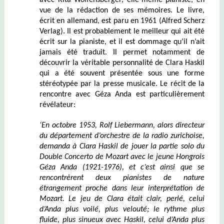
avec Rita Wolfensberger, elle-même pianiste, en
vue de la rédaction de ses mémoires. Le livre,
écrit en allemand, est paru en 1961 (Alfred Scherz
Verlag). Il est probablement le meilleur qui ait été
écrit sur la pianiste, et il est dommage qu’il n’ait
jamais été traduit. Il permet notamment de
découvrir la véritable personnalité de Clara Haskil
qui a été souvent présentée sous une forme
stéréotypée par la presse musicale. Le récit de la
rencontre avec Géza Anda est particulièrement
révélateur:
‘E
n octobre 1953, Rolf Liebermann, alors directeur
du département d’orchestre de la radio zurichoise,
demanda à
Clara Haskil
de jouer la partie solo du
D
ouble
C
oncerto de Mozart avec le jeune Hongrois
Géza Anda
(1921-1976)
, et c’est ainsi que se
rencontrèrent deux pianistes de nature
étrangement proche dans leur interprétation de
Mozart. Le jeu de Clara était clair, perlé, celui
d’Anda plus voilé, plus velouté;
le
rythme plus
fluide, plus sinueux
avec Haskil
,
celui d’Anda plus