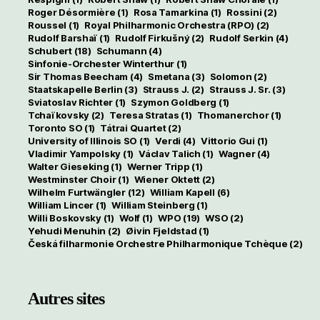
Roger Désormière
(1)
Rosa Tamarkina
(1)
Rossini
(2)
Roussel
(1)
Royal Philharmonic Orchestra (RPO)
(2)
Rudolf Barshaï
(1)
Rudolf Firkušný
(2)
Rudolf Serkin
(4)
Schubert
(18)
Schumann
(4)
Sinfonie-Orchester Winterthur
(1)
Sir Thomas Beecham
(4)
Smetana
(3)
Solomon
(2)
Staatskapelle Berlin
(3)
Strauss J.
(2)
Strauss J. Sr.
(3)
Sviatoslav Richter
(1)
Szymon Goldberg
(1)
Tchaïkovsky
(2)
Teresa Stratas
(1)
Thomanerchor
(1)
Toronto SO
(1)
Tátrai Quartet
(2)
University of Illinois SO
(1)
Verdi
(4)
Vittorio Gui
(1)
Vladimir Yampolsky
(1)
Václav Talich
(1)
Wagner
(4)
Walter Gieseking
(1)
Werner Tripp
(1)
Westminster Choir
(1)
Wiener Oktett
(2)
Wilhelm Furtwängler
(12)
William Kapell
(6)
William Lincer
(1)
William Steinberg
(1)
Willi Boskovsky
(1)
Wolf
(1)
WPO
(19)
WSO
(2)
Yehudi Menuhin
(2)
Øivin Fjeldstad
(1)
Česká filharmonie Orchestre Philharmonique Tchèque
(2)
Autres sites