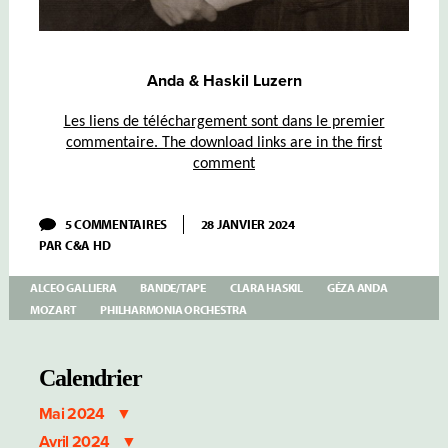
Anda & Haskil Luzern
Les liens de téléchargement sont dans le premier
commentaire. The download links are in the first
comment
SUR
5 COMMENTAIRES
28 JANVIER 2024
HASKIL
PAR
C&A HD
–
ANDA
–
ALCEO GALLIERA
BANDE/TAPE
CLARA HASKIL
GÉZA ANDA
MOZART:
MOZART
PHILHARMONIA ORCHESTRA
CONCERTO
N°10
K.365
PHILHARMONIA
Calendrier
ORCHESTRA
GALLIERA
Mai 2024
Avril 2024