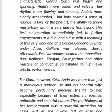
characteristic: Clara’s touch was bright and
sparkling, Anda’s more veiled and velvety; her
rhythm more flowing and sinuous, Anda’s more
clearly accentuated – but both shared a sense of
nuance, a love of the fine art, the ability to shade
masterfully within a very narrow framework. This
first collaboration immediately led to further
engagements as a duo,
and
a disc with a recording
of this very work and
of
a
D
ouble
C
oncerto by Bach
under Alceo Galliera was released shortly
afterwards. Festival venues secured the marvellous
duo; Keilberth, Karajan, Paumgartner and other
masters of conducting contributed to
high level
artistic performances.
For Clara, however, Géza Anda was more than just
a marvellous partner. He and his cheerful wife
became particularly precious friends to her,
especially because of their extremely positive,
optimistic and cheerful nature. The youthfulness of
her temperament was a powerful attraction for
Clara, just as she always felt at ease and