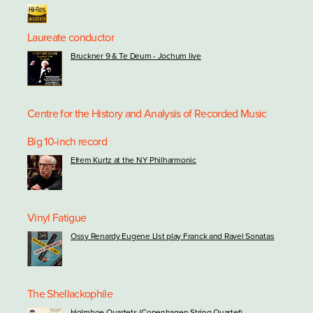
Laureate conductor
Bruckner 9 & Te Deum - Jochum live
Centre for the History and Analysis of Recorded Music
Big 10-inch record
Efrem Kurtz at the NY Philharmonic
Vinyl Fatigue
Ossy Renardy Eugene LIst play Franck and Ravel Sonatas
The Shellackophile
Holmboe Quartets (Copenhagen String Quartet)