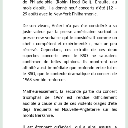
de Philadelphie (Robin Hood Dell). Ensuite, au
mois d’août, il a donné neuf concerts d’été (12 –
29 août) avec le New-York Philharmonic.
De son vivant,
Ančerl
n’a pas été considéré à sa
juste valeur par la presse américaine, surtout la
presse new-yorkaise qui le considérait comme un
chef « compétent et expérimenté », mais un peu
réservé. Cependant, ces extraits de ces deux
superbes concerts avec le BSO ne sauraient
confirmer de telles opinions. Ils montrent une
affinité aussi immédiate que profonde entre lui et
le BSO, que le contexte dramatique du concert de
1968 semble renforcer.
Malheureusement, la seconde partie du concert
triomphal de 1969 est rendue difficilement
audible à cause d’un de ces violents orages d’été
déjà fréquents en Nouvelle-Angleterre sur les
monts Berkshire.
Il est étonnant qu’
Ančerl
, qui a ainsi assuré la