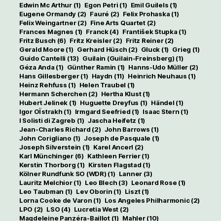
Edwin Mc Arthur
(1)
Egon Petri
(1)
Emil Guilels
(1)
Eugene Ormandy
(2)
Fauré
(2)
Felix Prohaska
(1)
Felix Weingartner
(2)
Fine Arts Quartet
(2)
Frances Magnes
(1)
Franck
(4)
František Stupka
(1)
Fritz Busch
(6)
Fritz Kreisler
(2)
Fritz Reiner
(2)
Gerald Moore
(1)
Gerhard Hüsch
(2)
Gluck
(1)
Grieg
(1)
Guido Cantelli
(13)
Guilain (Guilain-Freinsberg)
(1)
Géza Anda
(1)
Günther Ramin
(1)
Hanns-Udo Müller
(2)
Hans Gillesberger
(1)
Haydn
(11)
Heinrich Neuhaus
(1)
Heinz Rehfuss
(1)
Helen Traubel
(1)
Hermann Scherchen
(2)
Hertha Klust
(1)
Hubert Jelinek
(1)
Huguette Dreyfus
(1)
Händel
(1)
Igor OÏstrakh
(1)
Irmgard Seefried
(1)
Isaac Stern
(1)
I Solisti di Zagreb
(1)
Jascha Heifetz
(1)
Jean-Charles Richard
(2)
John Barrows
(1)
John Corigliano
(1)
Joseph de Pasquale
(1)
Joseph Silverstein
(1)
Karel Ancerl
(2)
Karl Münchinger
(6)
Kathleen Ferrier
(1)
Kerstin Thorborg
(1)
Kirsten Flagstad
(1)
Kölner Rundfunk SO (WDR)
(1)
Lanner
(3)
Lauritz Melchior
(1)
Leo Blech
(3)
Leonard Rose
(1)
Leo Taubman
(1)
Lev Oborin
(1)
Liszt
(1)
Lorna Cooke de Varon
(1)
Los Angeles Philharmonic
(2)
LPO
(2)
LSO
(4)
Lucretia West
(2)
Magdeleine Panzéra-Baillot
(1)
Mahler
(10)