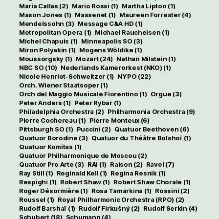
Maria Callas
(2)
Mario Rossi
(1)
Martha Lipton
(1)
Mason Jones
(1)
Massenet
(1)
Maureen Forrester
(4)
Mendelssohn
(3)
Message C&A HD
(1)
Metropolitan Opera
(1)
Michael Raucheisen
(1)
Michel Chapuis
(1)
Minneapolis SO
(3)
Miron Polyakin
(1)
Mogens Wöldike
(1)
Moussorgsky
(1)
Mozart
(24)
Nathan Milstein
(1)
NBC SO
(10)
Nederlands Kamerorkest (NKO)
(1)
Nicole Henriot-Schweitzer
(1)
NYPO
(22)
Orch. Wiener Staatsoper
(1)
Orch del Maggio Musicale Fiorentino
(1)
Orgue
(3)
Peter Anders
(1)
Peter Rybar
(1)
Philadelphia Orchestra
(2)
Philharmonia Orchestra
(9)
Pierre Cochereau
(1)
Pierre Monteux
(6)
Pittsburgh SO
(1)
Puccini
(2)
Quatuor Beethoven
(6)
Quatuor Borodine
(3)
Quatuor du Théâtre Bolshoï
(1)
Quatuor Komitas
(1)
Quatuor Philharmonique de Moscou
(2)
Quatuor Pro Arte
(3)
RAI
(1)
Raison
(2)
Ravel
(7)
Ray Still
(1)
Reginald Kell
(1)
Regina Resnik
(1)
Respighi
(1)
Robert Shaw
(1)
Robert Shaw Chorale
(1)
Roger Désormière
(1)
Rosa Tamarkina
(1)
Rossini
(2)
Roussel
(1)
Royal Philharmonic Orchestra (RPO)
(2)
Rudolf Barshaï
(1)
Rudolf Firkušný
(2)
Rudolf Serkin
(4)
Schubert
(18)
Schumann
(4)