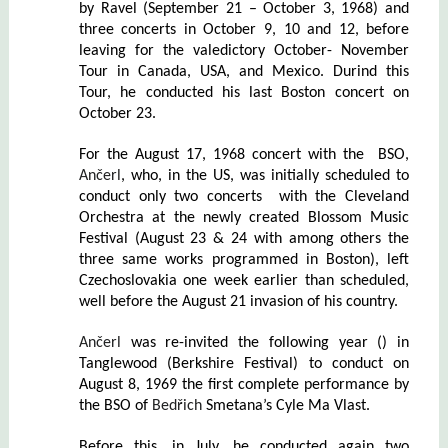
by Ravel (September 21 – October 3, 1968) and
three concerts in October 9, 10 and 12, before
leaving for the valedictory October- November
Tour in Canada, USA, and Mexico. Durind this
Tour, he conducted his last Boston concert on
October 23.
For the August 17, 1968 concert with the BSO,
Ančerl
, who, in the US, was initially scheduled to
conduct only two concerts
with the Cleveland
Orchestra at t
he newly created Blossom Music
Festival
(August 23 & 24 with among others the
three same works programmed in Boston)
, left
Czechoslovakia one week earlier than scheduled,
well before the August 21 invasion of his country.
Ančerl
was re-invited the following year () in
Tanglewood (Berkshire Festival) to conduct on
August 8, 1969
the first complete performance by
the BSO of
Bedřich
Smetana’s Cyle Ma Vlast.
Before this, in July, he conducted again two