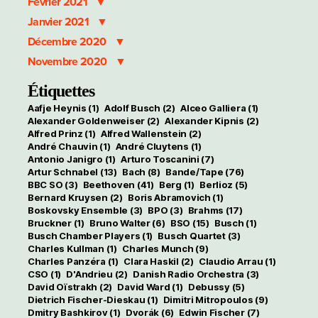
Février 2021
Janvier 2021
Décembre 2020
Novembre 2020
Étiquettes
Aafje Heynis
(1)
Adolf Busch
(2)
Alceo Galliera
(1)
Alexander Goldenweiser
(2)
Alexander Kipnis
(2)
Alfred Prinz
(1)
Alfred Wallenstein
(2)
André Chauvin
(1)
André Cluytens
(1)
Antonio Janigro
(1)
Arturo Toscanini
(7)
Artur Schnabel
(13)
Bach
(8)
Bande/Tape
(76)
BBC SO
(3)
Beethoven
(41)
Berg
(1)
Berlioz
(5)
Bernard Kruysen
(2)
Boris Abramovich
(1)
Boskovsky Ensemble
(3)
BPO
(3)
Brahms
(17)
Bruckner
(1)
Bruno Walter
(6)
BSO
(15)
Busch
(1)
Busch Chamber Players
(1)
Busch Quartet
(3)
Charles Kullman
(1)
Charles Munch
(9)
Charles Panzéra
(1)
Clara Haskil
(2)
Claudio Arrau
(1)
CSO
(1)
D'Andrieu
(2)
Danish Radio Orchestra
(3)
David Oïstrakh
(2)
David Ward
(1)
Debussy
(5)
Dietrich Fischer-Dieskau
(1)
Dimitri Mitropoulos
(9)
Dmitry Bashkirov
(1)
Dvorák
(6)
Edwin Fischer
(7)