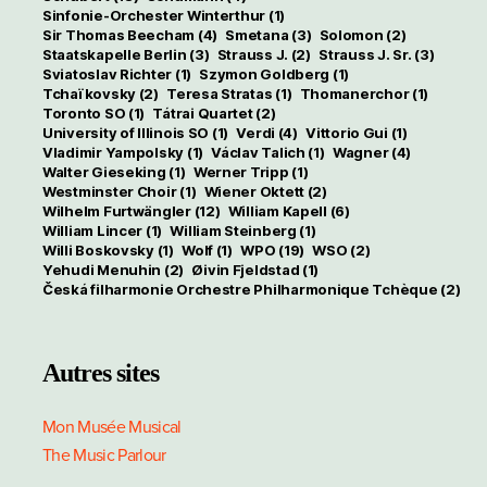
Sinfonie-Orchester Winterthur
(1)
Sir Thomas Beecham
(4)
Smetana
(3)
Solomon
(2)
Staatskapelle Berlin
(3)
Strauss J.
(2)
Strauss J. Sr.
(3)
Sviatoslav Richter
(1)
Szymon Goldberg
(1)
Tchaïkovsky
(2)
Teresa Stratas
(1)
Thomanerchor
(1)
Toronto SO
(1)
Tátrai Quartet
(2)
University of Illinois SO
(1)
Verdi
(4)
Vittorio Gui
(1)
Vladimir Yampolsky
(1)
Václav Talich
(1)
Wagner
(4)
Walter Gieseking
(1)
Werner Tripp
(1)
Westminster Choir
(1)
Wiener Oktett
(2)
Wilhelm Furtwängler
(12)
William Kapell
(6)
William Lincer
(1)
William Steinberg
(1)
Willi Boskovsky
(1)
Wolf
(1)
WPO
(19)
WSO
(2)
Yehudi Menuhin
(2)
Øivin Fjeldstad
(1)
Česká filharmonie Orchestre Philharmonique Tchèque
(2)
Autres sites
Mon Musée Musical
The Music Parlour