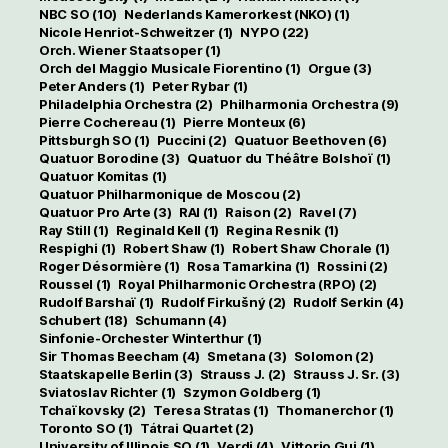
NBC SO
(10)
Nederlands Kamerorkest (NKO)
(1)
Nicole Henriot-Schweitzer
(1)
NYPO
(22)
Orch. Wiener Staatsoper
(1)
Orch del Maggio Musicale Fiorentino
(1)
Orgue
(3)
Peter Anders
(1)
Peter Rybar
(1)
Philadelphia Orchestra
(2)
Philharmonia Orchestra
(9)
Pierre Cochereau
(1)
Pierre Monteux
(6)
Pittsburgh SO
(1)
Puccini
(2)
Quatuor Beethoven
(6)
Quatuor Borodine
(3)
Quatuor du Théâtre Bolshoï
(1)
Quatuor Komitas
(1)
Quatuor Philharmonique de Moscou
(2)
Quatuor Pro Arte
(3)
RAI
(1)
Raison
(2)
Ravel
(7)
Ray Still
(1)
Reginald Kell
(1)
Regina Resnik
(1)
Respighi
(1)
Robert Shaw
(1)
Robert Shaw Chorale
(1)
Roger Désormière
(1)
Rosa Tamarkina
(1)
Rossini
(2)
Roussel
(1)
Royal Philharmonic Orchestra (RPO)
(2)
Rudolf Barshaï
(1)
Rudolf Firkušný
(2)
Rudolf Serkin
(4)
Schubert
(18)
Schumann
(4)
Sinfonie-Orchester Winterthur
(1)
Sir Thomas Beecham
(4)
Smetana
(3)
Solomon
(2)
Staatskapelle Berlin
(3)
Strauss J.
(2)
Strauss J. Sr.
(3)
Sviatoslav Richter
(1)
Szymon Goldberg
(1)
Tchaïkovsky
(2)
Teresa Stratas
(1)
Thomanerchor
(1)
Toronto SO
(1)
Tátrai Quartet
(2)
University of Illinois SO
(1)
Verdi
(4)
Vittorio Gui
(1)