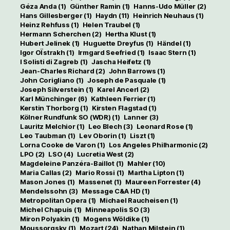
Géza Anda
(1)
Günther Ramin
(1)
Hanns-Udo Müller
(2)
Hans Gillesberger
(1)
Haydn
(11)
Heinrich Neuhaus
(1)
Heinz Rehfuss
(1)
Helen Traubel
(1)
Hermann Scherchen
(2)
Hertha Klust
(1)
Hubert Jelinek
(1)
Huguette Dreyfus
(1)
Händel
(1)
Igor OÏstrakh
(1)
Irmgard Seefried
(1)
Isaac Stern
(1)
I Solisti di Zagreb
(1)
Jascha Heifetz
(1)
Jean-Charles Richard
(2)
John Barrows
(1)
John Corigliano
(1)
Joseph de Pasquale
(1)
Joseph Silverstein
(1)
Karel Ancerl
(2)
Karl Münchinger
(6)
Kathleen Ferrier
(1)
Kerstin Thorborg
(1)
Kirsten Flagstad
(1)
Kölner Rundfunk SO (WDR)
(1)
Lanner
(3)
Lauritz Melchior
(1)
Leo Blech
(3)
Leonard Rose
(1)
Leo Taubman
(1)
Lev Oborin
(1)
Liszt
(1)
Lorna Cooke de Varon
(1)
Los Angeles Philharmonic
(2)
LPO
(2)
LSO
(4)
Lucretia West
(2)
Magdeleine Panzéra-Baillot
(1)
Mahler
(10)
Maria Callas
(2)
Mario Rossi
(1)
Martha Lipton
(1)
Mason Jones
(1)
Massenet
(1)
Maureen Forrester
(4)
Mendelssohn
(3)
Message C&A HD
(1)
Metropolitan Opera
(1)
Michael Raucheisen
(1)
Michel Chapuis
(1)
Minneapolis SO
(3)
Miron Polyakin
(1)
Mogens Wöldike
(1)
Moussorgsky
(1)
Mozart
(24)
Nathan Milstein
(1)