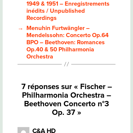
CONCERTO
1949 & 1951 – Enregistrements
N°3
OP.
inédits / Unpublished
37
Recordings
→
Menuhin Furtwängler –
Mendelssohn: Concerto Op.64
BPO – Beethoven: Romances
Op.40 & 50 Philharmonia
Orchestra
7 réponses sur « Fischer –
Philharmonia Orchestra –
Beethoven Concerto n°3
Op. 37 »
dit :
C&A HD