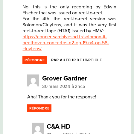
No, this is the only recording by Edwin
Fischer that was issued on reel-to-reel.
For the 4th, the reel-to-reel version was
Solomon/Cluytens, and it was the very first
reel-to-reel tape (HTA1) issued by HMV:
https://concertsarchiveshd.fr/solomon-ii-
beethoven-concertos-n2-op-19-n4-op-58-
cluytens/
PAR AUTEUR DE L’ARTICLE
RÉPONDRE
dit :
Grover Gardner
30 mars 2024 à 2h45
Aha! Thank you for the response!
RÉPONDRE
dit :
C&A HD