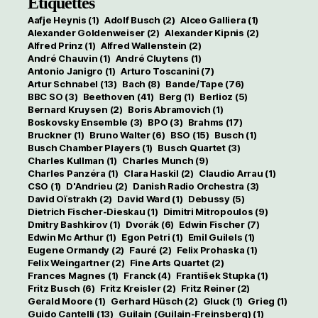
Étiquettes
Aafje Heynis
(1)
Adolf Busch
(2)
Alceo Galliera
(1)
Alexander Goldenweiser
(2)
Alexander Kipnis
(2)
Alfred Prinz
(1)
Alfred Wallenstein
(2)
André Chauvin
(1)
André Cluytens
(1)
Antonio Janigro
(1)
Arturo Toscanini
(7)
Artur Schnabel
(13)
Bach
(8)
Bande/Tape
(76)
BBC SO
(3)
Beethoven
(41)
Berg
(1)
Berlioz
(5)
Bernard Kruysen
(2)
Boris Abramovich
(1)
Boskovsky Ensemble
(3)
BPO
(3)
Brahms
(17)
Bruckner
(1)
Bruno Walter
(6)
BSO
(15)
Busch
(1)
Busch Chamber Players
(1)
Busch Quartet
(3)
Charles Kullman
(1)
Charles Munch
(9)
Charles Panzéra
(1)
Clara Haskil
(2)
Claudio Arrau
(1)
CSO
(1)
D'Andrieu
(2)
Danish Radio Orchestra
(3)
David Oïstrakh
(2)
David Ward
(1)
Debussy
(5)
Dietrich Fischer-Dieskau
(1)
Dimitri Mitropoulos
(9)
Dmitry Bashkirov
(1)
Dvorák
(6)
Edwin Fischer
(7)
Edwin Mc Arthur
(1)
Egon Petri
(1)
Emil Guilels
(1)
Eugene Ormandy
(2)
Fauré
(2)
Felix Prohaska
(1)
Felix Weingartner
(2)
Fine Arts Quartet
(2)
Frances Magnes
(1)
Franck
(4)
František Stupka
(1)
Fritz Busch
(6)
Fritz Kreisler
(2)
Fritz Reiner
(2)
Gerald Moore
(1)
Gerhard Hüsch
(2)
Gluck
(1)
Grieg
(1)
Guido Cantelli
(13)
Guilain (Guilain-Freinsberg)
(1)