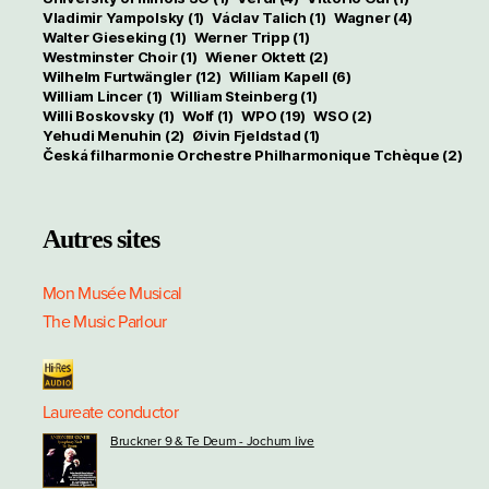
Vladimir Yampolsky
(1)
Václav Talich
(1)
Wagner
(4)
Walter Gieseking
(1)
Werner Tripp
(1)
Westminster Choir
(1)
Wiener Oktett
(2)
Wilhelm Furtwängler
(12)
William Kapell
(6)
William Lincer
(1)
William Steinberg
(1)
Willi Boskovsky
(1)
Wolf
(1)
WPO
(19)
WSO
(2)
Yehudi Menuhin
(2)
Øivin Fjeldstad
(1)
Česká filharmonie Orchestre Philharmonique Tchèque
(2)
Autres sites
Mon Musée Musical
The Music Parlour
Laureate conductor
Bruckner 9 & Te Deum - Jochum live