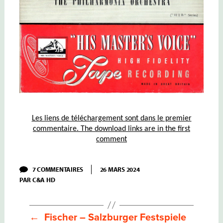
Les liens de téléchargement sont dans le premier
commentaire. The download links are in the first
comment
SUR
7 COMMENTAIRES
26 MARS 2024
FISCHER
PAR
C&A HD
–
PHILHARMONIA
ORCHESTRA
–
BEETHOVEN
←
Fischer – Salzburger Festspiele