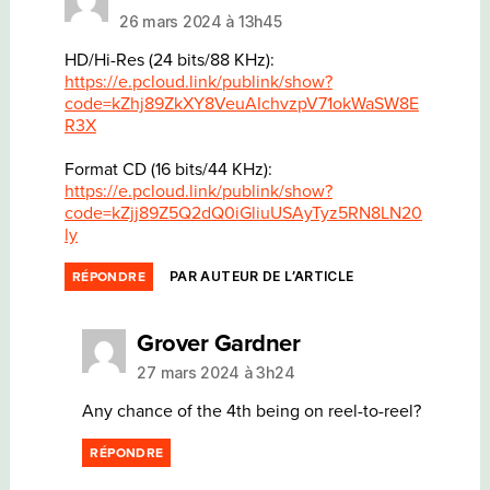
26 mars 2024 à 13h45
HD/Hi-Res (24 bits/88 KHz):
https://e.pcloud.link/publink/show?
code=kZhj89ZkXY8VeuAIchvzpV71okWaSW8E
R3X
Format CD (16 bits/44 KHz):
https://e.pcloud.link/publink/show?
code=kZjj89Z5Q2dQ0iGliuUSAyTyz5RN8LN20
ly
PAR AUTEUR DE L’ARTICLE
RÉPONDRE
dit :
Grover Gardner
27 mars 2024 à 3h24
Any chance of the 4th being on reel-to-reel?
RÉPONDRE