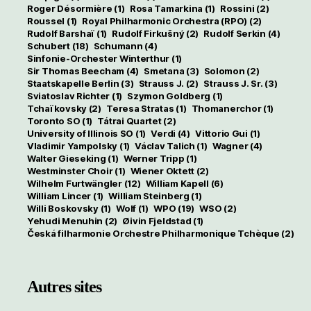
Roger Désormière
(1)
Rosa Tamarkina
(1)
Rossini
(2)
Roussel
(1)
Royal Philharmonic Orchestra (RPO)
(2)
Rudolf Barshaï
(1)
Rudolf Firkušný
(2)
Rudolf Serkin
(4)
Schubert
(18)
Schumann
(4)
Sinfonie-Orchester Winterthur
(1)
Sir Thomas Beecham
(4)
Smetana
(3)
Solomon
(2)
Staatskapelle Berlin
(3)
Strauss J.
(2)
Strauss J. Sr.
(3)
Sviatoslav Richter
(1)
Szymon Goldberg
(1)
Tchaïkovsky
(2)
Teresa Stratas
(1)
Thomanerchor
(1)
Toronto SO
(1)
Tátrai Quartet
(2)
University of Illinois SO
(1)
Verdi
(4)
Vittorio Gui
(1)
Vladimir Yampolsky
(1)
Václav Talich
(1)
Wagner
(4)
Walter Gieseking
(1)
Werner Tripp
(1)
Westminster Choir
(1)
Wiener Oktett
(2)
Wilhelm Furtwängler
(12)
William Kapell
(6)
William Lincer
(1)
William Steinberg
(1)
Willi Boskovsky
(1)
Wolf
(1)
WPO
(19)
WSO
(2)
Yehudi Menuhin
(2)
Øivin Fjeldstad
(1)
Česká filharmonie Orchestre Philharmonique Tchèque
(2)
Autres sites