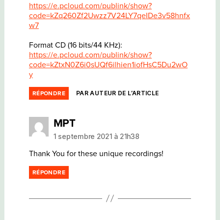
https://e.pcloud.com/publink/show?
code=kZq260Zf2Uwzz7V24LY7qeIDe3v58hnfx
w7
Format CD (16 bits/44 KHz):
https://e.pcloud.com/publink/show?
code=kZtxN0Z6i0sUQf6ilhien1iofHsC5Du2wO
y
PAR AUTEUR DE L’ARTICLE
RÉPONDRE
dit :
MPT
1 septembre 2021 à 21h38
Thank You for these unique recordings!
RÉPONDRE