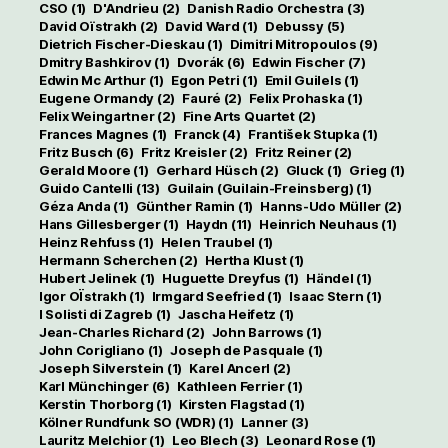
CSO
(1)
D'Andrieu
(2)
Danish Radio Orchestra
(3)
David Oïstrakh
(2)
David Ward
(1)
Debussy
(5)
Dietrich Fischer-Dieskau
(1)
Dimitri Mitropoulos
(9)
Dmitry Bashkirov
(1)
Dvorák
(6)
Edwin Fischer
(7)
Edwin Mc Arthur
(1)
Egon Petri
(1)
Emil Guilels
(1)
Eugene Ormandy
(2)
Fauré
(2)
Felix Prohaska
(1)
Felix Weingartner
(2)
Fine Arts Quartet
(2)
Frances Magnes
(1)
Franck
(4)
František Stupka
(1)
Fritz Busch
(6)
Fritz Kreisler
(2)
Fritz Reiner
(2)
Gerald Moore
(1)
Gerhard Hüsch
(2)
Gluck
(1)
Grieg
(1)
Guido Cantelli
(13)
Guilain (Guilain-Freinsberg)
(1)
Géza Anda
(1)
Günther Ramin
(1)
Hanns-Udo Müller
(2)
Hans Gillesberger
(1)
Haydn
(11)
Heinrich Neuhaus
(1)
Heinz Rehfuss
(1)
Helen Traubel
(1)
Hermann Scherchen
(2)
Hertha Klust
(1)
Hubert Jelinek
(1)
Huguette Dreyfus
(1)
Händel
(1)
Igor OÏstrakh
(1)
Irmgard Seefried
(1)
Isaac Stern
(1)
I Solisti di Zagreb
(1)
Jascha Heifetz
(1)
Jean-Charles Richard
(2)
John Barrows
(1)
John Corigliano
(1)
Joseph de Pasquale
(1)
Joseph Silverstein
(1)
Karel Ancerl
(2)
Karl Münchinger
(6)
Kathleen Ferrier
(1)
Kerstin Thorborg
(1)
Kirsten Flagstad
(1)
Kölner Rundfunk SO (WDR)
(1)
Lanner
(3)
Lauritz Melchior
(1)
Leo Blech
(3)
Leonard Rose
(1)