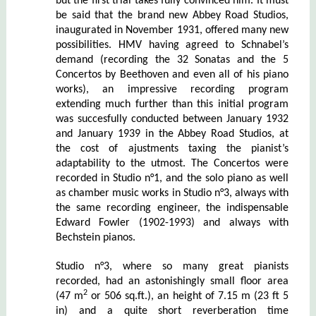
but the first trial takes fully convinced him. It must
be said that the brand new Abbey Road Studios,
inaugurated in November 1931, offered many new
possibilities. HMV having agreed to Schnabel’s
demand (recording the 32 Sonatas and the 5
Concertos by Beethoven and even all of his piano
works), an impressive recording program
extending much further than this initial program
was succesfully conducted between January 1932
and January 1939 in the Abbey Road Studios, at
the cost of ajustments taxing the pianist’s
adaptability to the utmost. The Concertos were
recorded in Studio n°1, and the solo piano as well
as chamber music works in Studio n°3, always with
the same recording engineer, the indispensable
Edward Fowler (1902-1993) and always with
Bechstein pianos.
Studio n°3, where so many great pianists
recorded, had an astonishingly small floor area
2
(47 m
or 506 sq.ft.), an height of 7.15 m (23 ft 5
in) and a quite short reverberation time