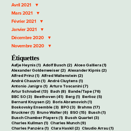
Avril 2021
Mars 2021
Février 2021
Janvier 2021
Décembre 2020
Novembre 2020
Étiquettes
Aafje Heynis
(1)
Adolf Busch
(2)
Alceo Galliera
(1)
Alexander Goldenweiser
(2)
Alexander Kipnis
(2)
Alfred Prinz
(1)
Alfred Wallenstein
(2)
André Chauvin
(1)
André Cluytens
(1)
Antonio Janigro
(1)
Arturo Toscanini
(7)
Artur Schnabel
(13)
Bach
(8)
Bande/Tape
(76)
BBC SO
(3)
Beethoven
(41)
Berg
(1)
Berlioz
(5)
Bernard Kruysen
(2)
Boris Abramovich
(1)
Boskovsky Ensemble
(3)
BPO
(3)
Brahms
(17)
Bruckner
(1)
Bruno Walter
(6)
BSO
(15)
Busch
(1)
Busch Chamber Players
(1)
Busch Quartet
(3)
Charles Kullman
(1)
Charles Munch
(9)
Charles Panzéra
(1)
Clara Haskil
(2)
Claudio Arrau
(1)