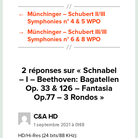
–
BEETHOVEN:
BAGATELLEN
←
Münchinger – Schubert II/III
OP.
Symphonies n° 4 & 5 WPO
33
&
→
Münchinger – Schubert III/III
126
–
Symphonies n° 6 & 8 WPO
FANTASIA
OP.77
–
3
RONDOS
2 réponses sur « Schnabel
– I – Beethoven: Bagatellen
Op. 33 & 126 – Fantasia
Op.77 – 3 Rondos »
dit :
C&A HD
1 septembre 2021 à 0h18
HD/Hi-Res (24 bits/88 KHz):