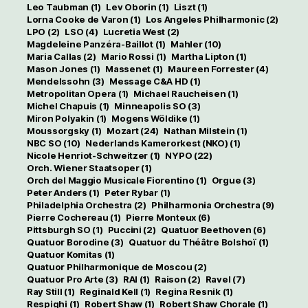
Leo Taubman
(1)
Lev Oborin
(1)
Liszt
(1)
Lorna Cooke de Varon
(1)
Los Angeles Philharmonic
(2)
LPO
(2)
LSO
(4)
Lucretia West
(2)
Magdeleine Panzéra-Baillot
(1)
Mahler
(10)
Maria Callas
(2)
Mario Rossi
(1)
Martha Lipton
(1)
Mason Jones
(1)
Massenet
(1)
Maureen Forrester
(4)
Mendelssohn
(3)
Message C&A HD
(1)
Metropolitan Opera
(1)
Michael Raucheisen
(1)
Michel Chapuis
(1)
Minneapolis SO
(3)
Miron Polyakin
(1)
Mogens Wöldike
(1)
Moussorgsky
(1)
Mozart
(24)
Nathan Milstein
(1)
NBC SO
(10)
Nederlands Kamerorkest (NKO)
(1)
Nicole Henriot-Schweitzer
(1)
NYPO
(22)
Orch. Wiener Staatsoper
(1)
Orch del Maggio Musicale Fiorentino
(1)
Orgue
(3)
Peter Anders
(1)
Peter Rybar
(1)
Philadelphia Orchestra
(2)
Philharmonia Orchestra
(9)
Pierre Cochereau
(1)
Pierre Monteux
(6)
Pittsburgh SO
(1)
Puccini
(2)
Quatuor Beethoven
(6)
Quatuor Borodine
(3)
Quatuor du Théâtre Bolshoï
(1)
Quatuor Komitas
(1)
Quatuor Philharmonique de Moscou
(2)
Quatuor Pro Arte
(3)
RAI
(1)
Raison
(2)
Ravel
(7)
Ray Still
(1)
Reginald Kell
(1)
Regina Resnik
(1)
Respighi
(1)
Robert Shaw
(1)
Robert Shaw Chorale
(1)