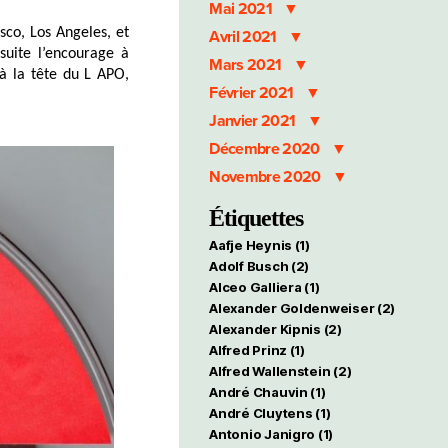
Mai 2021
sco, Los Angeles, et
Avril 2021
uite l’encourage à
Mars 2021
à la tête du L APO,
Février 2021
Janvier 2021
Décembre 2020
Novembre 2020
Étiquettes
Aafje Heynis
(1)
Adolf Busch
(2)
Alceo Galliera
(1)
Alexander Goldenweiser
(2)
Alexander Kipnis
(2)
Alfred Prinz
(1)
Alfred Wallenstein
(2)
André Chauvin
(1)
André Cluytens
(1)
Antonio Janigro
(1)