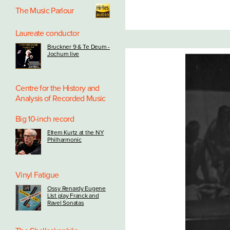
The Music Parlour
Laureate conductor
Bruckner 9 & Te Deum -
Jochum live
Centre for the History and
Analysis of Recorded Music
Big 10-inch record
Efrem Kurtz at the NY
Philharmonic
Vinyl Fatigue
Ossy Renardy Eugene
LIst play Franck and
Ravel Sonatas