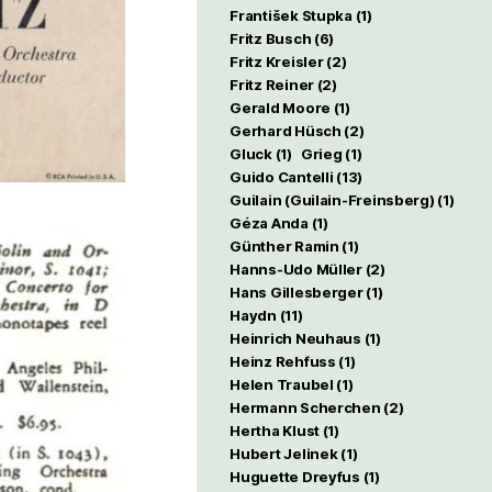
František Stupka
(1)
Fritz Busch
(6)
Fritz Kreisler
(2)
Fritz Reiner
(2)
Gerald Moore
(1)
Gerhard Hüsch
(2)
Gluck
(1)
Grieg
(1)
Guido Cantelli
(13)
Guilain (Guilain-Freinsberg)
(1)
Géza Anda
(1)
Günther Ramin
(1)
Hanns-Udo Müller
(2)
Hans Gillesberger
(1)
Haydn
(11)
Heinrich Neuhaus
(1)
Heinz Rehfuss
(1)
Helen Traubel
(1)
Hermann Scherchen
(2)
Hertha Klust
(1)
Hubert Jelinek
(1)
Huguette Dreyfus
(1)