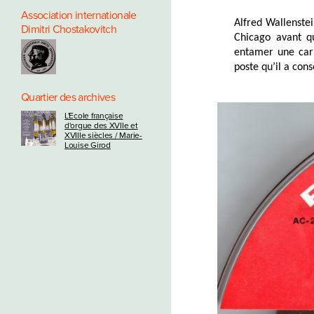
Association internationale
Alfred Wallenstei
Dimitri Chostakovitch
Chicago avant q
entamer une carr
poste qu’il a con
Quartier des archives
L'Ecole française
d'orgue des XVIIe et
XVIIIe siècles / Marie-
Louise Girod