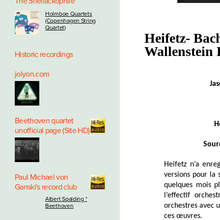
The Shellackophile
Holmboe Quartets
(Copenhagen String
Quartet)
Heifetz- Ba
Wallenstei
Historic recordings
jolyon.com
Ja
Beethoven quartet
H
unofficial page (Site HD)
Sour
Heifetz n’a enre
versions pour la
Paul Michael von
quelques mois plu
Ganski's record club
l’effectif orch
Albert Spalding *
orchestres avec u
Beethoven
ces œuvres.