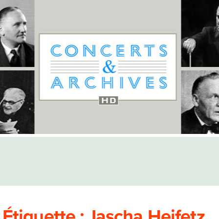
Étiquette :
Jascha Heifetz