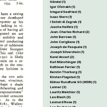
Händel
(1)
Igor OÏstrakh
(1)
Irmgard Seefried
(1)
Isaac Stern
(1)
I Solisti di Zagreb
(1)
Jascha Heifetz
(1)
Jean-Charles Richard
(2)
John Barrows
(1)
John Corigliano
(1)
Joseph de Pasquale
(1)
Joseph Silverstein
(1)
Karel Ancerl
(2)
Karl Münchinger
(6)
Kathleen Ferrier
(1)
Kerstin Thorborg
(1)
Kirsten Flagstad
(1)
Kölner Rundfunk SO (WDR)
(1)
Lanner
(3)
Lauritz Melchior
(1)
Leo Blech
(3)
Leonard Rose
(1)