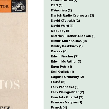
Claudio Arrau
(1)
CSO
(1)
D'Andrieu
(2)
Danish Radio Orchestra
(3)
David Oïstrakh
(2)
David Ward
(1)
Debussy
(5)
Dietrich Fischer-Dieskau
(1)
Dimitri Mitropoulos
(9)
Dmitry Bashkirov
(1)
Dvorák
(6)
Edwin Fischer
(7)
Edwin Mc Arthur
(1)
Egon Petri
(1)
Emil Guilels
(1)
Eugene Ormandy
(2)
Fauré
(2)
Felix Prohaska
(1)
Felix Weingartner
(2)
Fine Arts Quartet
(2)
Frances Magnes
(1)
Franck
(4)