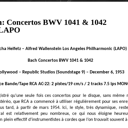
ch: Concertos BWV 1041 & 1042
n LAPO
scha Heifetz – Alfred Wallenstein Los Angeles Philharmonic (LAPO)
Bach Concertos BWV 1041 & 1042
ollywood – Republic Studios (Soundstage 9) – December 6, 1953
ce Bande/Tape RCA AC-22: 2 pistes/19 cm/s / 2 tracks 7.5 ips MO
gistré qu’une seule fois ces concertos pour le disque, sans même r
 stéréo, que RCA a commencé à utiliser régulièrement pour ses enre
s tard, à partir de mars 1954. Ici, le style, très dynamique, reste
estral est relativement peu nombreux, ce qui nous éloigne heure
n plein effectif d’instrumentistes à cordes que l’on trouvait souvent 