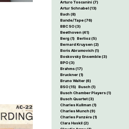
Arturo Toscanini
(7)
Artur Schnabel
(13)
Bach
(8)
Bande/Tape
(76)
BBC SO
(3)
Beethoven
(41)
Berg
(1)
Berlioz
(5)
Bernard Kruysen
(2)
Boris Abramovich
(1)
Boskovsky Ensemble
(3)
BPO
(3)
Brahms
(17)
Bruckner
(1)
Bruno Walter
(6)
BSO
(15)
Busch
(1)
Busch Chamber Players
(1)
Busch Quartet
(3)
Charles Kullman
(1)
Charles Munch
(9)
Charles Panzéra
(1)
Clara Haskil
(2)