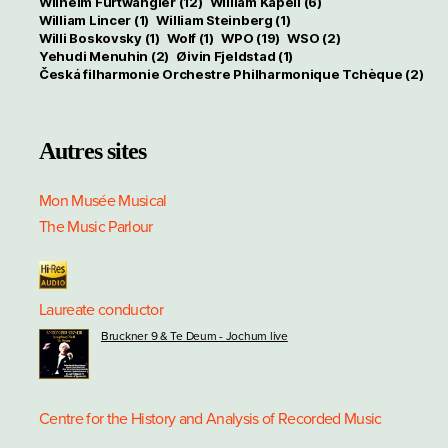
Wilhelm Furtwängler
(12)
William Kapell
(6)
William Lincer
(1)
William Steinberg
(1)
Willi Boskovsky
(1)
Wolf
(1)
WPO
(19)
WSO
(2)
Yehudi Menuhin
(2)
Øivin Fjeldstad
(1)
Česká filharmonie Orchestre Philharmonique Tchèque
(2)
Autres sites
Mon Musée Musical
The Music Parlour
Laureate conductor
Bruckner 9 & Te Deum - Jochum live
Centre for the History and Analysis of Recorded Music