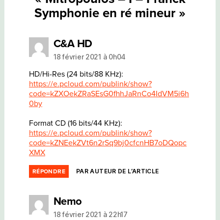
Symphonie en ré mineur »
dit :
C&A HD
18 février 2021 à 0h04
HD/Hi-Res (24 bits/88 KHz):
https://e.pcloud.com/publink/show?
code=kZXOekZRaSEsG0fhhJaRnCo4IdVM5i6h
0by
Format CD (16 bits/44 KHz):
https://e.pcloud.com/publink/show?
code=kZNEekZVt6n2rSq9bj0cfcnHB7oDQopc
XMX
PAR AUTEUR DE L’ARTICLE
RÉPONDRE
dit :
Nemo
18 février 2021 à 22h17