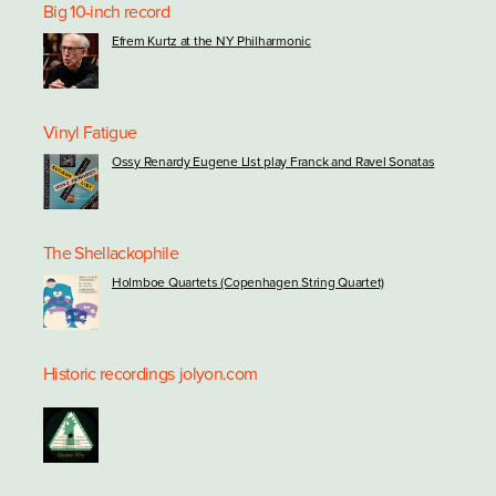
Big 10-inch record
Efrem Kurtz at the NY Philharmonic
Vinyl Fatigue
Ossy Renardy Eugene LIst play Franck and Ravel Sonatas
The Shellackophile
Holmboe Quartets (Copenhagen String Quartet)
Historic recordings
jolyon.com