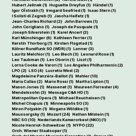
Hubert Jelinek
(1)
Huguette Dreyfus
(1)
Händel
(1)
Igor OÏstrakh
(1)
Irmgard Seefried
(1)
Isaac Stern
(1)
I Solisti di Zagreb
(1)
Jascha Heifetz
(1)
Jean-Charles Richard
(2)
John Barrows
(1)
John Corigliano
(1)
Joseph de Pasquale
(1)
Joseph Silverstein
(1)
Karel Ancerl
(2)
Karl Münchinger
(6)
Kathleen Ferrier
(1)
Kerstin Thorborg
(1)
Kirsten Flagstad
(1)
Kölner Rundfunk SO (WDR)
(1)
Lanner
(3)
Lauritz Melchior
(1)
Leo Blech
(3)
Leonard Rose
(1)
Leo Taubman
(1)
Lev Oborin
(1)
Liszt
(1)
Lorna Cooke de Varon
(1)
Los Angeles Philharmonic
(2)
LPO
(2)
LSO
(4)
Lucretia West
(2)
Magdeleine Panzéra-Baillot
(1)
Mahler
(10)
Maria Callas
(2)
Mario Rossi
(1)
Martha Lipton
(1)
Mason Jones
(1)
Massenet
(1)
Maureen Forrester
(4)
Mendelssohn
(3)
Message C&A HD
(1)
Metropolitan Opera
(1)
Michael Raucheisen
(1)
Michel Chapuis
(1)
Minneapolis SO
(3)
Miron Polyakin
(1)
Mogens Wöldike
(1)
Moussorgsky
(1)
Mozart
(24)
Nathan Milstein
(1)
NBC SO
(10)
Nederlands Kamerorkest (NKO)
(1)
Nicole Henriot-Schweitzer
(1)
NYPO
(22)
Orch. Wiener Staatsoper
(1)
Orch del Maggio Musicale Fiorentino
(1)
Orgue
(3)