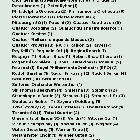
Peter Anders
(1)
Peter Rybar
(1)
Philadelphia Orchestra
(2)
Philharmonia Orchestra
(9)
Pierre Cochereau
(1)
Pierre Monteux
(6)
Pittsburgh SO
(1)
Puccini
(2)
Quatuor Beethoven
(6)
Quatuor Borodine
(3)
Quatuor du Théâtre Bolshoï
(1)
Quatuor Komitas
(1)
Quatuor Philharmonique de Moscou
(2)
Quatuor Pro Arte
(3)
RAI
(1)
Raison
(2)
Ravel
(7)
Ray Still
(1)
Reginald Kell
(1)
Regina Resnik
(1)
Respighi
(1)
Robert Shaw
(1)
Robert Shaw Chorale
(1)
Roger Désormière
(1)
Rosa Tamarkina
(1)
Rossini
(2)
Roussel
(1)
Royal Philharmonic Orchestra (RPO)
(2)
Rudolf Barshaï
(1)
Rudolf Firkušný
(2)
Rudolf Serkin
(4)
Schubert
(18)
Schumann
(4)
Sinfonie-Orchester Winterthur
(1)
Sir Thomas Beecham
(4)
Smetana
(3)
Solomon
(2)
Staatskapelle Berlin
(3)
Strauss J.
(2)
Strauss J. Sr.
(3)
Sviatoslav Richter
(1)
Szymon Goldberg
(1)
Tchaïkovsky
(2)
Teresa Stratas
(1)
Thomanerchor
(1)
Toronto SO
(1)
Tátrai Quartet
(2)
University of Illinois SO
(1)
Verdi
(4)
Vittorio Gui
(1)
Vladimir Yampolsky
(1)
Václav Talich
(1)
Wagner
(4)
Walter Gieseking
(1)
Werner Tripp
(1)
Westminster Choir
(1)
Wiener Oktett
(2)