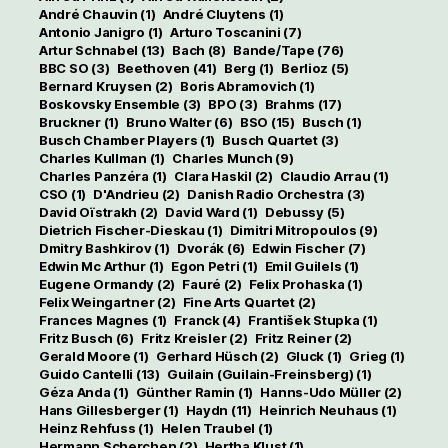
André Chauvin
(1)
André Cluytens
(1)
Antonio Janigro
(1)
Arturo Toscanini
(7)
Artur Schnabel
(13)
Bach
(8)
Bande/Tape
(76)
BBC SO
(3)
Beethoven
(41)
Berg
(1)
Berlioz
(5)
Bernard Kruysen
(2)
Boris Abramovich
(1)
Boskovsky Ensemble
(3)
BPO
(3)
Brahms
(17)
Bruckner
(1)
Bruno Walter
(6)
BSO
(15)
Busch
(1)
Busch Chamber Players
(1)
Busch Quartet
(3)
Charles Kullman
(1)
Charles Munch
(9)
Charles Panzéra
(1)
Clara Haskil
(2)
Claudio Arrau
(1)
CSO
(1)
D'Andrieu
(2)
Danish Radio Orchestra
(3)
David Oïstrakh
(2)
David Ward
(1)
Debussy
(5)
Dietrich Fischer-Dieskau
(1)
Dimitri Mitropoulos
(9)
Dmitry Bashkirov
(1)
Dvorák
(6)
Edwin Fischer
(7)
Edwin Mc Arthur
(1)
Egon Petri
(1)
Emil Guilels
(1)
Eugene Ormandy
(2)
Fauré
(2)
Felix Prohaska
(1)
Felix Weingartner
(2)
Fine Arts Quartet
(2)
Frances Magnes
(1)
Franck
(4)
František Stupka
(1)
Fritz Busch
(6)
Fritz Kreisler
(2)
Fritz Reiner
(2)
Gerald Moore
(1)
Gerhard Hüsch
(2)
Gluck
(1)
Grieg
(1)
Guido Cantelli
(13)
Guilain (Guilain-Freinsberg)
(1)
Géza Anda
(1)
Günther Ramin
(1)
Hanns-Udo Müller
(2)
Hans Gillesberger
(1)
Haydn
(11)
Heinrich Neuhaus
(1)
Heinz Rehfuss
(1)
Helen Traubel
(1)
Hermann Scherchen
(2)
Hertha Klust
(1)