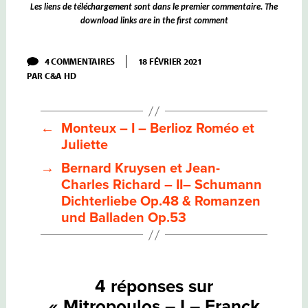
L
es liens de téléchargement sont dans le premier commentaire. The
download links are in the first comment
SUR
4 COMMENTAIRES
18 FÉVRIER 2021
MITROPOULOS
PAR
C&A HD
–
I
–
FRANCK
SYMPHONIE
←
Monteux – I – Berlioz Roméo et
EN
Juliette
RÉ
MINEUR
→
Bernard Kruysen et Jean-
Charles Richard – II– Schumann
Dichterliebe Op.48 & Romanzen
und Balladen Op.53
4 réponses sur
« Mitropoulos – I – Franck