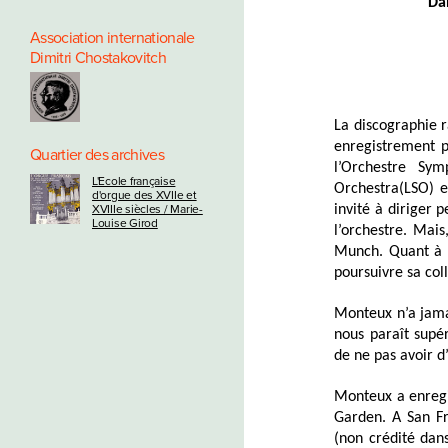
Da
Association internationale
Dimitri Chostakovitch
La discographie r
enregistrement p
Quartier des archives
l’Orchestre Sy
L'Ecole française
Orchestra(LSO) e
d'orgue des XVIIe et
invité à diriger 
XVIIIe siècles / Marie-
Louise Girod
l’orchestre. Mai
Munch. Quant à l
poursuivre sa col
Monteux n’a jama
nous paraît supé
de ne pas avoir d
Monteux a enregi
Garden. A San Fr
(non crédité dans