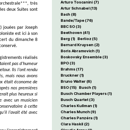
Arturo Toscanini
(7)
rchestrale***, très
Artur Schnabel
(13)
es deux Suites sont
Bach
(8)
Bande/Tape
(76)
BBC SO
(3)
) jouées par Joseph
Beethoven
(41)
oloniste est ici à son
Berg
(1)
Berlioz
(5)
ncert du dimanche 8
Bernard Kruysen
(2)
 conservé.
Boris Abramovich
(1)
Boskovsky Ensemble
(3)
gistrements réalisés
BPO
(3)
étaient pas d’humeur
Brahms
(17)
retour
. Ils l’ont rendu
Bruckner
(1)
és, mais nous avons
Bruno Walter
(6)
x était économe de
BSO
(15)
Busch
(1)
 après nos premières
Busch Chamber Players
(1)
serait plus heureux si
Busch Quartet
(3)
e avec un musicien
Charles Kullman
(1)
onservatoire à cette
Charles Munch
(9)
’il l’avait été avec
Charles Panzéra
(1)
Clara Haskil
(2)