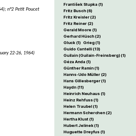
František Stupka
(1)
64);
n°2 Petit Poucet
Fritz Busch
(6)
Fritz Kreisler
(2)
Fritz Reiner
(2)
Gerald Moore
(1)
Gerhard Hüsch
(2)
Gluck
(1)
Grieg
(1)
Guido Cantelli
(13)
ruary 22-26, 1964)
Guilain (Guilain-Freinsberg)
(1)
Géza Anda
(1)
Günther Ramin
(1)
Hanns-Udo Müller
(2)
Hans Gillesberger
(1)
Haydn
(11)
Heinrich Neuhaus
(1)
Heinz Rehfuss
(1)
Helen Traubel
(1)
Hermann Scherchen
(2)
Hertha Klust
(1)
Hubert Jelinek
(1)
Huguette Dreyfus
(1)