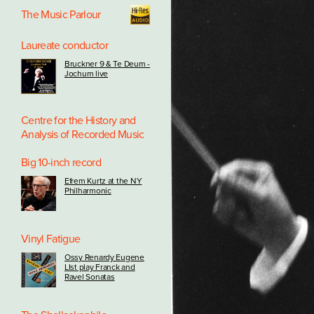
The Music Parlour
Laureate conductor
Bruckner 9 & Te Deum -
Jochum live
Centre for the History and
Analysis of Recorded Music
Big 10-inch record
Efrem Kurtz at the NY
Philharmonic
Vinyl Fatigue
Ossy Renardy Eugene
LIst play Franck and
Ravel Sonatas