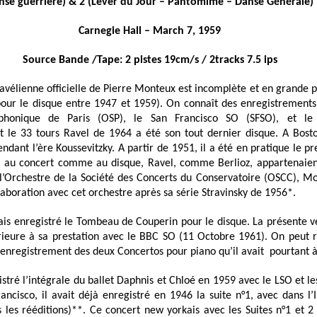
nse guerrière) & 2 (Lever du Jour – Pantomime – Danse Générale)
Carnegie Hall – March 7, 1959
Source Bande /Tape: 2 pistes 19cm/s / 2tracks 7.5 ips
avélienne officielle de Pierre Monteux est incomplète et
en grande p
our le disque entre 1947 et 1959)
. On connaît des enregistremen
mphonique de Paris (OSP), le San Francisco SO (SFSO), et l
t le 33 tours Ravel de 1964 a été son tout dernier disque. A Bosto
pendant l’ère Koussevitzky. A partir de 1951, il a été en pratique le p
s, au concert comme au disque, Ravel, comme Berlioz, appartenaien
’Orchestre de la Société des Concerts du Conservatoire (OSCC), Mo
laboration avec cet orchestre après sa série Stravinsky de 1956*.
is enregistré le Tombeau de Couperin pour le disque. La présente v
rieure à sa prestation avec le BBC SO (11 Octobre 1961). On peut 
’enregistrement des deux Concertos pour piano qu’il avait pourtant à
stré l’intégrale du ballet Daphnis et Chloé en 1959 avec le LSO et 
ancisco, il avait déjà enregistré en 1946 la suite n°1, avec dans l
 les rééditions)**. Ce concert new yorkais avec les Suites n°1 et 2