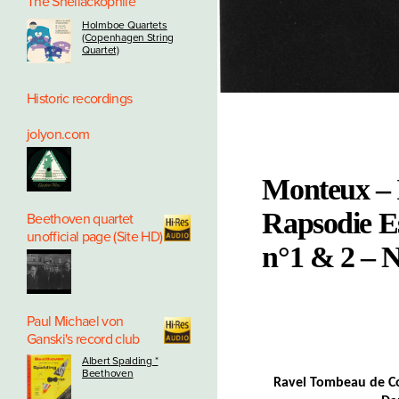
The Shellackophile
Holmboe Quartets
(Copenhagen String
Quartet)
Historic recordings
jolyon.com
Monteux – 
Rapsodie E
Beethoven quartet
unofficial page (Site HD)
n°1 & 2 –
Paul Michael von
Ganski's record club
Albert Spalding *
Beethoven
Ravel Tombeau de Co