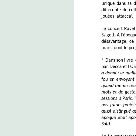
unique dans sa d
différente de ce
jouées ‘attacca’.
Le concert Ravel
Szigeti. A l’époqu
désavantage, ce 
mars, dont le pro
* Dans son livre 
par Decca et l’OS
à donner le meill
fou en envoyant 
quand même réus
mots et de gestes
sessions à Paris, 
nos futurs
projet
aussi distingué q
époque était épou
Solti.