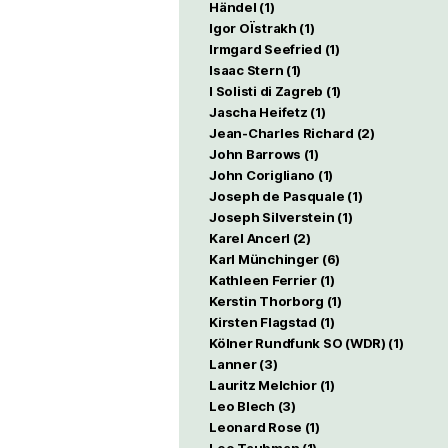
Händel
(1)
Igor OÏstrakh
(1)
Irmgard Seefried
(1)
Isaac Stern
(1)
I Solisti di Zagreb
(1)
Jascha Heifetz
(1)
Jean-Charles Richard
(2)
John Barrows
(1)
John Corigliano
(1)
Joseph de Pasquale
(1)
Joseph Silverstein
(1)
Karel Ancerl
(2)
Karl Münchinger
(6)
Kathleen Ferrier
(1)
Kerstin Thorborg
(1)
Kirsten Flagstad
(1)
Kölner Rundfunk SO (WDR)
(1)
Lanner
(3)
Lauritz Melchior
(1)
Leo Blech
(3)
Leonard Rose
(1)