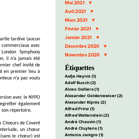
Mai 2021
Avril 2021
Mars 2021
Février 2021
Janvier 2021
artie tardive (aucun
ts commerciaux avec
Décembre 2020
e London Symphony
Novembre 2020
n, il n’a jamais été
remier chef invité de
Étiquettes
t en premier lieu à
Aafje Heynis
(1)
nteux n’a pas voulu
Adolf Busch
(2)
Alceo Galliera
(1)
Alexander Goldenweiser
(2)
ersion avec le NYPO
Alexander Kipnis
(2)
regretter également
Alfred Prinz
(1)
 son répertoire.
Alfred Wallenstein
(2)
André Chauvin
(1)
les Chœurs de Covent
André Cluytens
(1)
’Interlude, un chœur
Antonio Janigro
(1)
 (sans le chœur) est