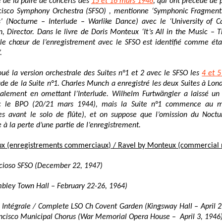
e de
la paire de
concerts des
15 et 16 mars 1946
, qui ont précédé de 
cisco Symphony Orchestra (SFSO) , mentionne
‘Symphonic Fragment
s’
(Nocturne – Interlude – Warlike Dance)
avec le ‘University of Ca
, Director.
Dans le livre de Doris Monteux ‘It’s All in the Music –
T
, le
chœur
de l’enregistrement avec le SFSO est identifié comme étan
.
joué
la version orchestrale d
es Suites n°1 et 2 avec le SFSO les
4 et 5
ude de la Suite n°1.
Charles Munch a enregistré les deux Suites à Lond
alement en omettant l’Interlude. Wilhelm Furtwängler a laissé un
c le BPO (20/21 mars 1944), mais la Suite n°1 commence au mil
es avant le
solo de flûte),
et on suppose que
l’omission du Noctu
e à la perte d’une partie de l’enregistrement.
x (enregistrements commerciaux) / Ravel by Monteux (commercial r
acioso SFSO (December 22, 1947)
bley Town Hall – February 22-26, 1964)
 Intégrale / Complete LSO Ch Covent Garden (Kingsway Hall – April 2
ancisco Municipal Chorus (War Memorial Opera House –
April 3, 1946