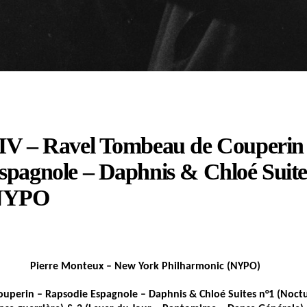
IV – Ravel Tombeau de Couperin
spagnole – Daphnis & Chloé Suite
 NYPO
Pierre Monteux – New York Philharmonic (NYPO)
uperin – Rapsodie Espagnole – Daphnis & Chloé Suites n°1 (Noctu