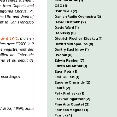
Claudio Arrau
(1)
peu l’enregistrement
CSO
(1)
s from Daphnis and
D'Andrieu
(2)
lifornia Chorus’, Pr.
Danish Radio Orchestra
(3)
he Life and Work of
David Oïstrakh
(2)
t le ‘San Francisco
David Ward
(1)
Debussy
(5)
Dietrich Fischer-Dieskau
(1)
 avril 1941
, mais en
Dimitri Mitropoulos
(9)
res avec l’OSCC le 9
Dmitry Bashkirov
(1)
 enregistrement des
Dvorák
(6)
ieu de l’Interlude
Edwin Fischer
(7)
rne et du début de
Edwin Mc Arthur
(1)
Egon Petri
(1)
ecordings):
Emil Guilels
(1)
Eugene Ormandy
(2)
Fauré
(2)
Felix Prohaska
(1)
Felix Weingartner
(2)
Fine Arts Quartet
(2)
7 & 28, 1959); Suite
Frances Magnes
(1)
)
Franck
(4)