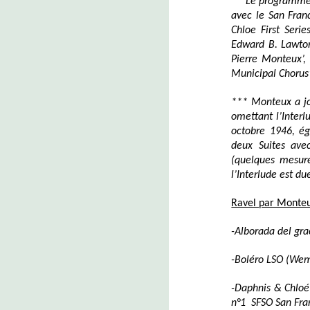
**
Le programm
avec le San Fran
Chloe First Serie
Edward B. Lawton
Pierre Monteux
’
Municipal Chorus’
***
Monteux a 
omettant l’Interl
octobre 1946, ég
deux Suites ave
(
quelques mesur
l’Interlude est du
Ravel par Monteu
-Alborada del gr
-Boléro LSO (Wem
-Daphnis & Chloé
n°1 SFSO
San Fr