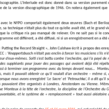
iscographie. L’Interlude est donc donné dans sa version purement o
lle de la version discographique de 1946.
On notera également que l
 avec le NYPO comportait également deux œuvres (Bach et Berlioz
e, sa technique n’était plus du tout ce qu’elle avait été, et le grand vi
que la critique n’a pas manqué de relever. On ne sait pas si le co
gramme est différent, a été diffusé, ni si un enregistrement en a été
« Putting the Record Straight », John Culshaw écrit à propos des enre
CC : ‘
Knappertsbusch n’était pas enclin à forcer les
musiciens
s’ils n’
eur d’eux-mêmes. Solti s’est battu contre l’orchestre, qui
l’a payé de 
des suppléants pour jouer des passages qui avaient déjà été répét
si à terminer son programme avec du temps devant nous… Monteu
, mais il pouvait obtenir ce qu’il voulait d’un orchestre – même si,
lorsque nous avons enregistré ‘Le Sacre’ et ‘Petrouchka’, il a dit qu’il 
s
pouvaient être organisés à Londres, Amsterdam ou Vienne. Mêm
ue Monteux à la tête de l’orchestre, la discipline de l’
O
rchestre du C
vantable, et le système de « remplacement » tout aussi aléatoire qu