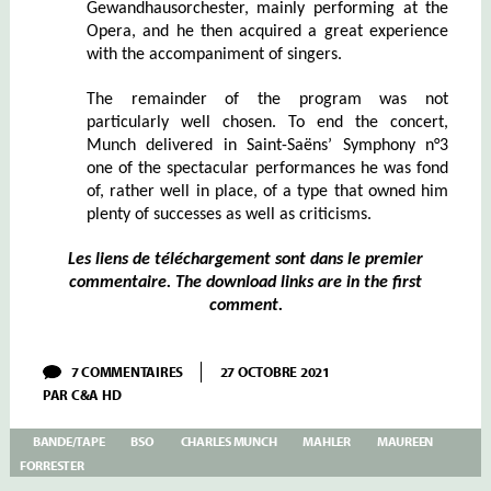
Gewandhausorchester, mainly performing at the
Opera, and he then acquired a great experience
with the accompaniment of singers.
The remainder of the program was not
particularly well chosen. To end the concert,
Munch delivered in Saint-Saëns’ Symphony n°3
one of the spectacular performances he was fond
of, rather well in place, of a type that owned him
plenty of successes as well as criticisms.
Les liens de téléchargement sont dans le premier
commentaire. The download links are in the first
comment.
SUR
7 COMMENTAIRES
27 OCTOBRE 2021
FORRESTER
PAR
C&A HD
–
III
–
BANDE/TAPE
BSO
CHARLES MUNCH
MAHLER
MAUREEN
MAHLER:
FORRESTER
KINDERTOTENLIEDER