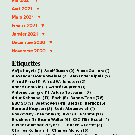
Mai 2021
Avril 2021
Mars 2021
Février 2021
Janvier 2021
Décembre 2020
Novembre 2020
Étiquettes
Aafje Heynis
(1)
Adolf Busch
(2)
Alceo Galliera
(1)
Alexander Goldenweiser
(2)
Alexander Kipnis
(2)
Alfred Prinz
(1)
Alfred Wallenstein
(2)
André Chauvin
(1)
André Cluytens
(1)
Antonio Janigro
(1)
Arturo Toscanini
(7)
Artur Schnabel
(13)
Bach
(8)
Bande/Tape
(76)
BBC SO
(3)
Beethoven
(41)
Berg
(1)
Berlioz
(5)
Bernard Kruysen
(2)
Boris Abramovich
(1)
Boskovsky Ensemble
(3)
BPO
(3)
Brahms
(17)
Bruckner
(1)
Bruno Walter
(6)
BSO
(15)
Busch
(1)
Busch Chamber Players
(1)
Busch Quartet
(3)
Charles Kullman
(1)
Charles Munch
(9)