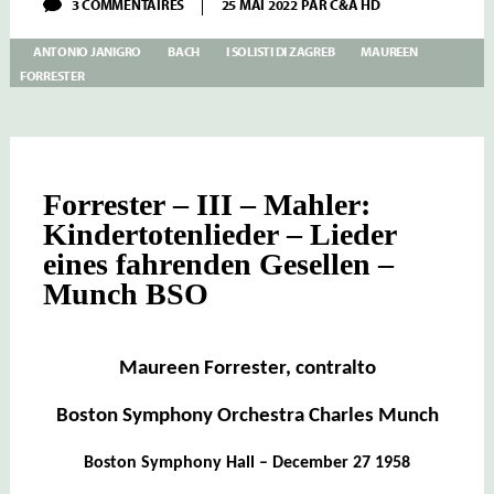
SUR
3 COMMENTAIRES
25 MAI 2022
PAR
C&A HD
FORRESTER
–
ANTONIO JANIGRO
BACH
I SOLISTI DI ZAGREB
MAUREEN
IV
–
FORRESTER
BACH
KANTATEN
BWV
53
–
54
&
Forrester – III – Mahler:
169
Kindertotenlieder – Lieder
JANIGRO
eines fahrenden Gesellen –
Munch BSO
Maureen Forrester, contralto
Boston Symphony Orchestra Charles Munch
Boston Symphony Hall – December 27 1958