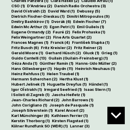
Charles Panzéra
(1)
Clara Haskil
(2)
Claudio Arrau
(1)
CSO
(1)
D'Andrieu
(2)
Danish Radio Orchestra
(3)
David Oïstrakh
(2)
David Ward
(1)
Debussy
(5)
Dietrich Fischer-Dieskau
(1)
Dimitri Mitropoulos
(9)
Dmitry Bashkirov
(1)
Dvorák
(6)
Edwin Fischer
(7)
Edwin Mc Arthur
(1)
Egon Petri
(1)
Emil Guilels
(1)
Eugene Ormandy
(2)
Fauré
(2)
Felix Prohaska
(1)
Felix Weingartner
(2)
Fine Arts Quartet
(2)
Frances Magnes
(1)
Franck
(4)
František Stupka
(1)
Fritz Busch
(6)
Fritz Kreisler
(2)
Fritz Reiner
(2)
Gerald Moore
(1)
Gerhard Hüsch
(2)
Gluck
(1)
Grieg
(1)
Guido Cantelli
(13)
Guilain (Guilain-Freinsberg)
(1)
Géza Anda
(1)
Günther Ramin
(1)
Hanns-Udo Müller
(2)
Hans Gillesberger
(1)
Haydn
(11)
Heinrich Neuhaus
(1)
Heinz Rehfuss
(1)
Helen Traubel
(1)
Hermann Scherchen
(2)
Hertha Klust
(1)
Hubert Jelinek
(1)
Huguette Dreyfus
(1)
Händel
(1)
Igor OÏstrakh
(1)
Irmgard Seefried
(1)
Isaac Stern
(1)
I Solisti di Zagreb
(1)
Jascha Heifetz
(1)
Jean-Charles Richard
(2)
John Barrows
(1)
John Corigliano
(1)
Joseph de Pasquale
(1)
Joseph Silverstein
(1)
Karel Ancerl
(2)
Karl Münchinger
(6)
Kathleen Ferrier
(1)
Kerstin Thorborg
(1)
Kirsten Flagstad
(1)
Kölner Rundfunk SO (WDR)
(1)
Lanner
(3)