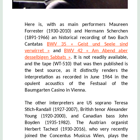
Here is, with as main performers Maureen
Forrester (1930-2010) and Hermann Scherchen
(1891-1966) an historical recording of two Bach
Cantatas
BWV 35 « Geist und Seele sind
verwirret »
and
BWV 42 « Am Abend aber
desselbigen Sabbats »
. It is not readily available,
and the tape (WT-510) that was then published is
the best source, as it distinctly renders the
interpretation as recorded in June 1964 in the
opulent acoustics of the Festsaal of the
Baumgarten Casino in Vienna.
The other interpreters are US soprano Teresa
Stich-Randall (1927-2007), British tenor Alexander
Young (1920-2000), and Canadian bass John
Boyden (1935-1982). The Austrian
organist
Herbert Tachezi (1930-2016), who very recently
joined the Concentus Musicus Wien, plays the