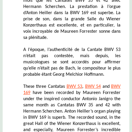
mois que les Cantates BWV 35 et 42 avec
Hermann Scherchen.
La prestation à l’orgue
d’Anton Heiller dans la BWV 169 est superbe.
La
prise de son, dans la grande Salle du Wiener
Konzerthaus est excellente, et en particulier, la
voix incroyable de Maureen Forrester sonne dans
sa plénitude.
A l’époque, l’authenticité de la Cantate BWV 53
n’était pas contestée, mais depuis, les
musicologues se sont accordés pour affirmer
qu’elle n’était pas de Bach, le compositeur le plus
probable étant Georg Melchior Hoffmann.
These three Cantatas
BWV 53
,
BWV 54
and
BWV
169
have been recorded by Maureen Forrester
under the inspired conductor Antonio Janigro the
same month as Cantatas BWV 35 and 42 with
Hermann Scherchen.
Anton Heiller’s organ playing
in BWV 169 is superb.
The recorded sound, in the
great Hall of the Wiener Konzerthaus is excellent,
and especially, Maureen Forrester’s incredible