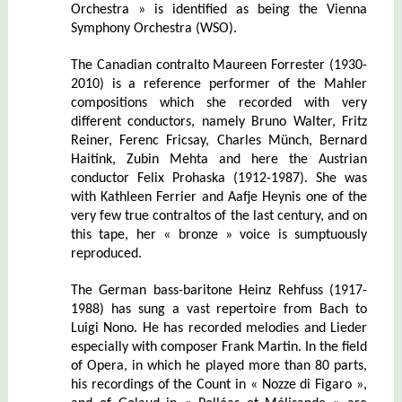
Orchestra » is identified as being the Vienna
Symphony Orchestra (WSO).
The Canadian contralto Maureen Forrester (1930-
2010) is a reference performer of the Mahler
compositions which she recorded with very
different conductors, namely Bruno Walter, Fritz
Reiner, Ferenc Fricsay, Charles Münch, Bernard
Haitink, Zubin Mehta and here the Austrian
conductor Felix Prohaska (1912-1987). She was
with Kathleen Ferrier and Aafje Heynis one of the
very few true contraltos of the last century, and on
this tape, her « bronze » voice is sumptuously
reproduced.
The German bass-baritone Heinz Rehfuss (1917-
1988) has sung a vast repertoire from Bach to
Luigi Nono. He has recorded melodies and Lieder
especially with composer Frank Martin. In the field
of Opera, in which he played more than 80 parts,
his recordings of the Count in « Nozze di Figaro »,