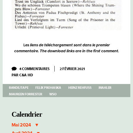
es liens de téléchargement sont dans le premier
L
commentaire. The download links are in the first comment.
SUR
4 COMMENTAIRES
2 FÉVRIER 2021
MAHLER
PAR
C&A HD
–
DES
KNABEN
BANDE/TAPE
FELIX PROHASKA
HEINZ REHFUSS
MAHLER
WUNDERHORN
MAUREEN FORRESTER
WSO
–
MAUREEN
FORRESTER
HEINZ
Calendrier
REHFUSS
–
Mai 2024
WSO
FELIX