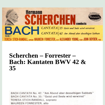
–
LIEDER
EINES
FAHRENDEN
GESELLEN
–
MUNCH
BSO
Scherchen – Forrester –
Bach: Kantaten BWV 42 &
35