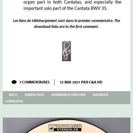
organ part in both Cantatas, and especially the
important solo part of the Cantata BWV 35.
Les liens de téléchargement sont dans le premier commentaire. The
download links are in the first comment.
SUR
7 COMMENTAIRES
12 MAI 2021
PAR
C&A HD
SCHERCHEN
–
BACH
BANDE/TAPE
HERMANN SCHERCHEN
MAUREEN
FORRESTER
–
FORRESTER
BACH:
KANTATEN
BWV
42
&
35