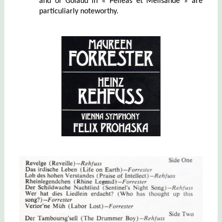
and of Golaud in « Pelléas et Mélisande » are
particuliarly noteworthy.