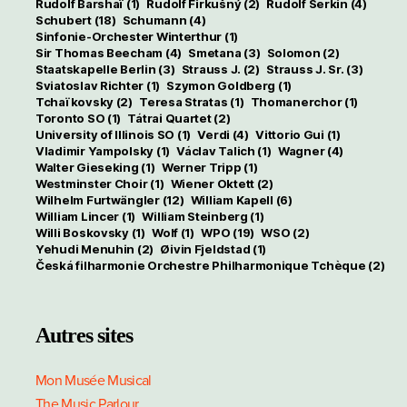
Rudolf Barshaï
(1)
Rudolf Firkušný
(2)
Rudolf Serkin
(4)
Schubert
(18)
Schumann
(4)
Sinfonie-Orchester Winterthur
(1)
Sir Thomas Beecham
(4)
Smetana
(3)
Solomon
(2)
Staatskapelle Berlin
(3)
Strauss J.
(2)
Strauss J. Sr.
(3)
Sviatoslav Richter
(1)
Szymon Goldberg
(1)
Tchaïkovsky
(2)
Teresa Stratas
(1)
Thomanerchor
(1)
Toronto SO
(1)
Tátrai Quartet
(2)
University of Illinois SO
(1)
Verdi
(4)
Vittorio Gui
(1)
Vladimir Yampolsky
(1)
Václav Talich
(1)
Wagner
(4)
Walter Gieseking
(1)
Werner Tripp
(1)
Westminster Choir
(1)
Wiener Oktett
(2)
Wilhelm Furtwängler
(12)
William Kapell
(6)
William Lincer
(1)
William Steinberg
(1)
Willi Boskovsky
(1)
Wolf
(1)
WPO
(19)
WSO
(2)
Yehudi Menuhin
(2)
Øivin Fjeldstad
(1)
Česká filharmonie Orchestre Philharmonique Tchèque
(2)
Autres sites
Mon Musée Musical
The Music Parlour