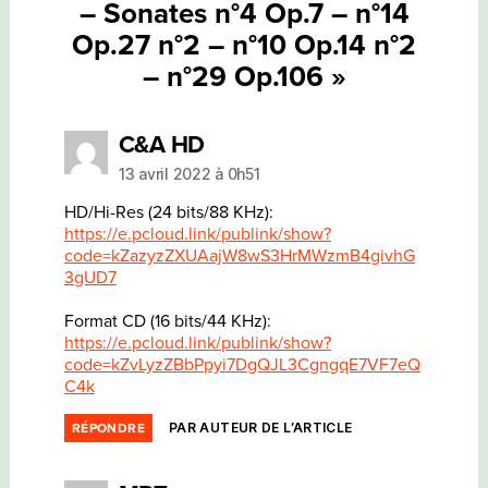
– Sonates n°4 Op.7 – n°14
Op.27 n°2 – n°10 Op.14 n°2
– n°29 Op.106 »
dit :
C&A HD
13 avril 2022 à 0h51
HD/Hi-Res (24 bits/88 KHz):
https://e.pcloud.link/publink/show?
code=kZazyzZXUAajW8wS3HrMWzmB4givhG
3gUD7
Format CD (16 bits/44 KHz):
https://e.pcloud.link/publink/show?
code=kZvLyzZBbPpyi7DgQJL3CgngqE7VF7eQ
C4k
PAR AUTEUR DE L’ARTICLE
RÉPONDRE