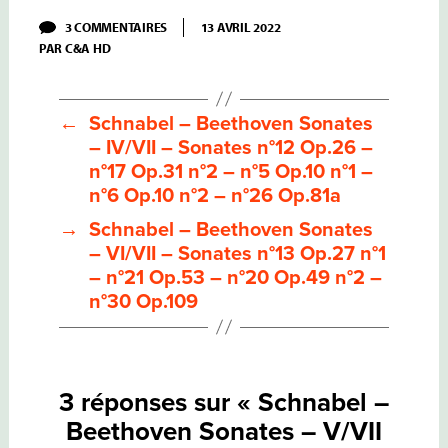
SUR
3 COMMENTAIRES
13 AVRIL 2022
SCHNABEL
PAR
C&A HD
–
BEETHOVEN
SONATES
–
V/VII
←
Schnabel – Beethoven Sonates
–
– IV/VII – Sonates n°12 Op.26 –
SONATES
N°4
n°17 Op.31 n°2 – n°5 Op.10 n°1 –
OP.7
n°6 Op.10 n°2 – n°26 Op.81a
–
N°14
→
Schnabel – Beethoven Sonates
OP.27
N°2
– VI/VII – Sonates n°13 Op.27 n°1
–
– n°21 Op.53 – n°20 Op.49 n°2 –
N°10
OP.14
n°30 Op.109
N°2
–
N°29
OP.106
3 réponses sur « Schnabel –
Beethoven Sonates – V/VII