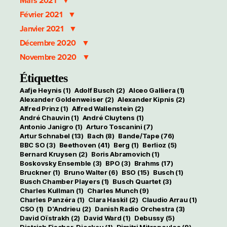
Mars 2021
Février 2021
Janvier 2021
Décembre 2020
Novembre 2020
Étiquettes
Aafje Heynis
(1)
Adolf Busch
(2)
Alceo Galliera
(1)
Alexander Goldenweiser
(2)
Alexander Kipnis
(2)
Alfred Prinz
(1)
Alfred Wallenstein
(2)
André Chauvin
(1)
André Cluytens
(1)
Antonio Janigro
(1)
Arturo Toscanini
(7)
Artur Schnabel
(13)
Bach
(8)
Bande/Tape
(76)
BBC SO
(3)
Beethoven
(41)
Berg
(1)
Berlioz
(5)
Bernard Kruysen
(2)
Boris Abramovich
(1)
Boskovsky Ensemble
(3)
BPO
(3)
Brahms
(17)
Bruckner
(1)
Bruno Walter
(6)
BSO
(15)
Busch
(1)
Busch Chamber Players
(1)
Busch Quartet
(3)
Charles Kullman
(1)
Charles Munch
(9)
Charles Panzéra
(1)
Clara Haskil
(2)
Claudio Arrau
(1)
CSO
(1)
D'Andrieu
(2)
Danish Radio Orchestra
(3)
David Oïstrakh
(2)
David Ward
(1)
Debussy
(5)