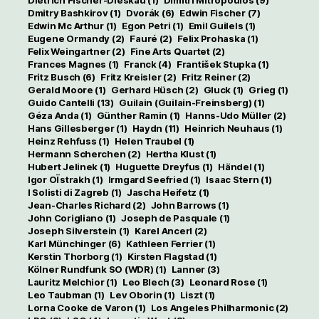
Dietrich Fischer-Dieskau
(1)
Dimitri Mitropoulos
(9)
Dmitry Bashkirov
(1)
Dvorák
(6)
Edwin Fischer
(7)
Edwin Mc Arthur
(1)
Egon Petri
(1)
Emil Guilels
(1)
Eugene Ormandy
(2)
Fauré
(2)
Felix Prohaska
(1)
Felix Weingartner
(2)
Fine Arts Quartet
(2)
Frances Magnes
(1)
Franck
(4)
František Stupka
(1)
Fritz Busch
(6)
Fritz Kreisler
(2)
Fritz Reiner
(2)
Gerald Moore
(1)
Gerhard Hüsch
(2)
Gluck
(1)
Grieg
(1)
Guido Cantelli
(13)
Guilain (Guilain-Freinsberg)
(1)
Géza Anda
(1)
Günther Ramin
(1)
Hanns-Udo Müller
(2)
Hans Gillesberger
(1)
Haydn
(11)
Heinrich Neuhaus
(1)
Heinz Rehfuss
(1)
Helen Traubel
(1)
Hermann Scherchen
(2)
Hertha Klust
(1)
Hubert Jelinek
(1)
Huguette Dreyfus
(1)
Händel
(1)
Igor OÏstrakh
(1)
Irmgard Seefried
(1)
Isaac Stern
(1)
I Solisti di Zagreb
(1)
Jascha Heifetz
(1)
Jean-Charles Richard
(2)
John Barrows
(1)
John Corigliano
(1)
Joseph de Pasquale
(1)
Joseph Silverstein
(1)
Karel Ancerl
(2)
Karl Münchinger
(6)
Kathleen Ferrier
(1)
Kerstin Thorborg
(1)
Kirsten Flagstad
(1)
Kölner Rundfunk SO (WDR)
(1)
Lanner
(3)
Lauritz Melchior
(1)
Leo Blech
(3)
Leonard Rose
(1)
Leo Taubman
(1)
Lev Oborin
(1)
Liszt
(1)
Lorna Cooke de Varon
(1)
Los Angeles Philharmonic
(2)