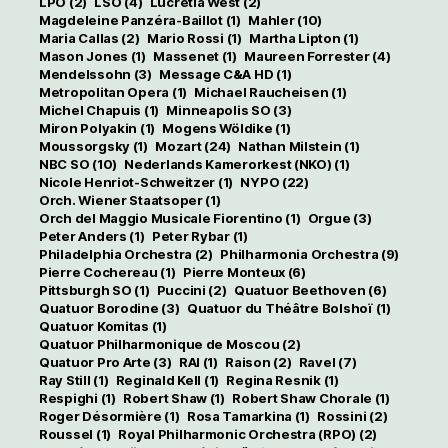
LPO
(2)
LSO
(4)
Lucretia West
(2)
Magdeleine Panzéra-Baillot
(1)
Mahler
(10)
Maria Callas
(2)
Mario Rossi
(1)
Martha Lipton
(1)
Mason Jones
(1)
Massenet
(1)
Maureen Forrester
(4)
Mendelssohn
(3)
Message C&A HD
(1)
Metropolitan Opera
(1)
Michael Raucheisen
(1)
Michel Chapuis
(1)
Minneapolis SO
(3)
Miron Polyakin
(1)
Mogens Wöldike
(1)
Moussorgsky
(1)
Mozart
(24)
Nathan Milstein
(1)
NBC SO
(10)
Nederlands Kamerorkest (NKO)
(1)
Nicole Henriot-Schweitzer
(1)
NYPO
(22)
Orch. Wiener Staatsoper
(1)
Orch del Maggio Musicale Fiorentino
(1)
Orgue
(3)
Peter Anders
(1)
Peter Rybar
(1)
Philadelphia Orchestra
(2)
Philharmonia Orchestra
(9)
Pierre Cochereau
(1)
Pierre Monteux
(6)
Pittsburgh SO
(1)
Puccini
(2)
Quatuor Beethoven
(6)
Quatuor Borodine
(3)
Quatuor du Théâtre Bolshoï
(1)
Quatuor Komitas
(1)
Quatuor Philharmonique de Moscou
(2)
Quatuor Pro Arte
(3)
RAI
(1)
Raison
(2)
Ravel
(7)
Ray Still
(1)
Reginald Kell
(1)
Regina Resnik
(1)
Respighi
(1)
Robert Shaw
(1)
Robert Shaw Chorale
(1)
Roger Désormière
(1)
Rosa Tamarkina
(1)
Rossini
(2)
Roussel
(1)
Royal Philharmonic Orchestra (RPO)
(2)