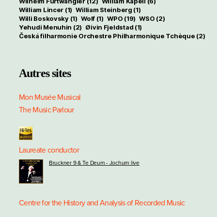
Wilhelm Furtwängler
(12)
William Kapell
(6)
William Lincer
(1)
William Steinberg
(1)
Willi Boskovsky
(1)
Wolf
(1)
WPO
(19)
WSO
(2)
Yehudi Menuhin
(2)
Øivin Fjeldstad
(1)
Česká filharmonie Orchestre Philharmonique Tchèque
(2)
Autres sites
Mon Musée Musical
The Music Parlour
Laureate conductor
Bruckner 9 & Te Deum - Jochum live
Centre for the History and Analysis of Recorded Music