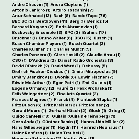
André Chauvin
(1)
André Cluytens
(1)
Antonio Janigro
(1)
Arturo Toscanini
(7)
Artur Schnabel
(13)
Bach
(8)
Bande/Tape
(76)
BBC SO
(3)
Beethoven
(41)
Berg
(1)
Berlioz
(5)
Bernard Kruysen
(2)
Boris Abramovich
(1)
Boskovsky Ensemble
(3)
BPO
(3)
Brahms
(17)
Bruckner
(1)
Bruno Walter
(6)
BSO
(15)
Busch
(1)
Busch Chamber Players
(1)
Busch Quartet
(3)
Charles Kullman
(1)
Charles Munch
(9)
Charles Panzéra
(1)
Clara Haskil
(2)
Claudio Arrau
(1)
CSO
(1)
D'Andrieu
(2)
Danish Radio Orchestra
(3)
David Oïstrakh
(2)
David Ward
(1)
Debussy
(5)
Dietrich Fischer-Dieskau
(1)
Dimitri Mitropoulos
(9)
Dmitry Bashkirov
(1)
Dvorák
(6)
Edwin Fischer
(7)
Edwin Mc Arthur
(1)
Egon Petri
(1)
Emil Guilels
(1)
Eugene Ormandy
(2)
Fauré
(2)
Felix Prohaska
(1)
Felix Weingartner
(2)
Fine Arts Quartet
(2)
Frances Magnes
(1)
Franck
(4)
František Stupka
(1)
Fritz Busch
(6)
Fritz Kreisler
(2)
Fritz Reiner
(2)
Gerald Moore
(1)
Gerhard Hüsch
(2)
Gluck
(1)
Grieg
(1)
Guido Cantelli
(13)
Guilain (Guilain-Freinsberg)
(1)
Géza Anda
(1)
Günther Ramin
(1)
Hanns-Udo Müller
(2)
Hans Gillesberger
(1)
Haydn
(11)
Heinrich Neuhaus
(1)
Heinz Rehfuss
(1)
Helen Traubel
(1)
Hermann Scherchen
(2)
Hertha Klust
(1)