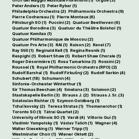
Peter Anders
(1)
Peter Rybar
(1)
Philadelphia Orchestra
(2)
Philharmonia Orchestra
(9)
Pierre Cochereau
(1)
Pierre Monteux
(6)
Pittsburgh SO
(1)
Puccini
(2)
Quatuor Beethoven
(6)
Quatuor Borodine
(3)
Quatuor du Théâtre Bolshoï
(1)
Quatuor Komitas
(1)
Quatuor Philharmonique de Moscou
(2)
Quatuor Pro Arte
(3)
RAI
(1)
Raison
(2)
Ravel
(7)
Ray Still
(1)
Reginald Kell
(1)
Regina Resnik
(1)
Respighi
(1)
Robert Shaw
(1)
Robert Shaw Chorale
(1)
Roger Désormière
(1)
Rosa Tamarkina
(1)
Rossini
(2)
Roussel
(1)
Royal Philharmonic Orchestra (RPO)
(2)
Rudolf Barshaï
(1)
Rudolf Firkušný
(2)
Rudolf Serkin
(4)
Schubert
(18)
Schumann
(4)
Sinfonie-Orchester Winterthur
(1)
Sir Thomas Beecham
(4)
Smetana
(3)
Solomon
(2)
Staatskapelle Berlin
(3)
Strauss J.
(2)
Strauss J. Sr.
(3)
Sviatoslav Richter
(1)
Szymon Goldberg
(1)
Tchaïkovsky
(2)
Teresa Stratas
(1)
Thomanerchor
(1)
Toronto SO
(1)
Tátrai Quartet
(2)
University of Illinois SO
(1)
Verdi
(4)
Vittorio Gui
(1)
Vladimir Yampolsky
(1)
Václav Talich
(1)
Wagner
(4)
Walter Gieseking
(1)
Werner Tripp
(1)
Westminster Choir
(1)
Wiener Oktett
(2)