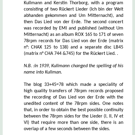
Kullmann and Kerstin Thorborg, with a program
consisting of two Rückert Lieder (Ich bin der Welt
abhanden gekommen and Um Mitternacht), and
then Das Lied von der Erde. The second concert
was recorded by EMI and published (without Um
Mitternacht) as an album ROX 165 to 171 of seven
78rpm records for Das Lied von der Erde (matrix
n°: CHAX 125 to 138) and a separate disc LB45
(matrix n° CHA 744 &745) for the Rückert Lied. .
N.B. :In 1939, Kullmann changed the spelling of his
name into Kullman.
The blog 33+45=78 which made a speciality of
high quality transfers of 78rpm records proposed
the recording of Das Lied von der Erde with the
unedited content of the 78rpm sides. One notes
that, in order to obtain the best possible continuity
between the 78rpm sides for the Lieder (I, II, IV et
VI) that require more than one side, there is an
overlap of a few seconds between the sides.