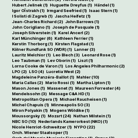
Hubert Jelinek
(1)
Huguette Dreyfus
(1)
Händel
(1)
Igor OÏstrakh
(1)
Irmgard Seefried
(1)
Isaac Stern
(1)
I Solisti di Zagreb
(1)
Jascha Heifetz
(1)
Jean-Charles Richard
(2)
John Barrows
(1)
John Corigliano
(1)
Joseph de Pasquale
(1)
Joseph Silverstein
(1)
Karel Ancerl
(2)
Karl Münchinger
(6)
Kathleen Ferrier
(1)
Kerstin Thorborg
(1)
Kirsten Flagstad
(1)
Kölner Rundfunk SO (WDR)
(1)
Lanner
(3)
Lauritz Melchior
(1)
Leo Blech
(3)
Leonard Rose
(1)
Leo Taubman
(1)
Lev Oborin
(1)
Liszt
(1)
Lorna Cooke de Varon
(1)
Los Angeles Philharmonic
(2)
LPO
(2)
LSO
(4)
Lucretia West
(2)
Magdeleine Panzéra-Baillot
(1)
Mahler
(10)
Maria Callas
(2)
Mario Rossi
(1)
Martha Lipton
(1)
Mason Jones
(1)
Massenet
(1)
Maureen Forrester
(4)
Mendelssohn
(3)
Message C&A HD
(1)
Metropolitan Opera
(1)
Michael Raucheisen
(1)
Michel Chapuis
(1)
Minneapolis SO
(3)
Miron Polyakin
(1)
Mogens Wöldike
(1)
Moussorgsky
(1)
Mozart
(24)
Nathan Milstein
(1)
NBC SO
(10)
Nederlands Kamerorkest (NKO)
(1)
Nicole Henriot-Schweitzer
(1)
NYPO
(22)
Orch. Wiener Staatsoper
(1)
Orch del Maggio Musicale Fiorentino
(1)
Orgue
(3)