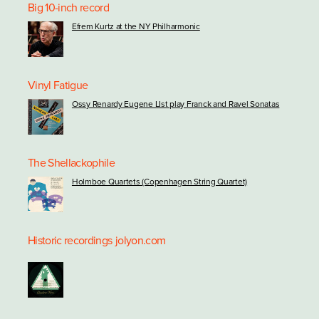
Big 10-inch record
Efrem Kurtz at the NY Philharmonic
Vinyl Fatigue
Ossy Renardy Eugene LIst play Franck and Ravel Sonatas
The Shellackophile
Holmboe Quartets (Copenhagen String Quartet)
Historic recordings
jolyon.com