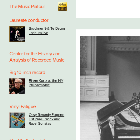
The Music Parlour
Laureate conductor
Bruckner 9 & Te Deum -
Jochum live
Centre for the History and
Analysis of Recorded Music
Big 10-inch record
Efrem Kurtz at the NY
Philharmonic
Vinyl Fatigue
Ossy Renardy Eugene
LIst play Franck and
Ravel Sonatas