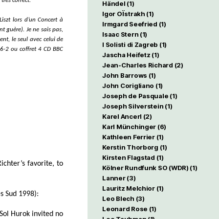
 très correct.
Händel
(1)
Igor OÏstrakh
(1)
L
is
zt
lors d’un
Concert à
Irmgard Seefried
(1)
t guère). Je ne sais pas,
Isaac Stern
(1)
ent
, le seul avec celui de
I Solisti di Zagreb
(1)
46-2
ou coffret 4 CD BBC
Jascha Heifetz
(1)
Jean-Charles Richard
(2)
John Barrows
(1)
John Corigliano
(1)
Joseph de Pasquale
(1)
Joseph Silverstein
(1)
Karel Ancerl
(2)
Karl Münchinger
(6)
Kathleen Ferrier
(1)
Kerstin Thorborg
(1)
Kirsten Flagstad
(1)
chter’s favorite, to
Kölner Rundfunk SO (WDR)
(1)
Lanner
(3)
Lauritz Melchior
(1)
es Sud 1998):
Leo Blech
(3)
Leonard Rose
(1)
Sol Hurok invited no