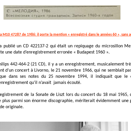
ya M10 47287 de 1986:
il porte la mention
« enregistré dans le années 60 », sans a
 a publié un CD 422137-2 qui était un repiquage du microsillon M
ate une date d’enregistrement erronée « Budapest 1960 ».
hilips 442-464-2 (21 CD), il y a un enregistrement, musicalement très
nt d’un concert à Livorno, le 21 novembre 1966, qui ne semblait pas
sque dans ses notes du 25 novembre 1994, il indiquait que le c
enregistrement qu’il n’avait jamais écouté.
registrement de la Sonate de Liszt lors du concert du 18 mai 1965, 
le plus parmi son énorme discographie, mériterait évidemment une pu
de originale.