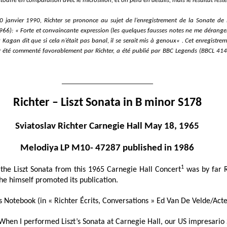
étouffé en comparaison
avec le microsillon
, et on perd en détails, mais le résultat reste
0 janvier 1990, Richter se prononce au sujet de
l’enregistrement de
la Sonate de
1966):
«
F
orte et convaincante expression (les quelques faus
s
es notes ne me dérangen
Kagan dit que si cela n’était pas banal, il se serait mi
s
à genoux
«
.
Cet enregistrem
r été commenté favorablement par Richter,
a été publié par BBC Legends (BBCL 41
____________________
Richter – Liszt Sonata in B minor S178
Sviatoslav Richter Carnegie Hall May 18, 1965
Melodiya LP M10- 47287 published in 1986
1
 the Liszt Sonata from this 1965 Carnegie Hall Concert
was by far Ri
 he himself promoted its publication.
is Notebook (in « Richter Écrits, Conversations » Ed Van De Velde/Act
hen I performed Liszt’s Sonata at Carnegie Hall, our US impresario 