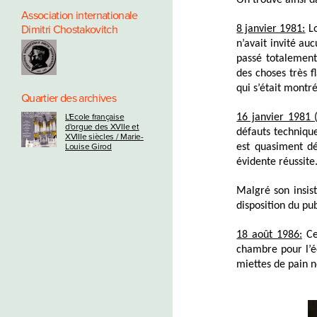
On trouve ainsi d
Association internationale
Dimitri Chostakovitch
8 janvier 1981:
Lo
n’avait invité au
passé totalement 
des choses très f
qui s’était mont
Quartier des archives
L'Ecole française
16 janvier 1981 
d'orgue des XVIIe et
défauts techniqu
XVIIIe siècles / Marie-
Louise Girod
est quasiment dé
évidente réussite.
Malgré son insist
disposition du pub
18 août 1986:
C
chambre pour l’éco
miettes de pain n