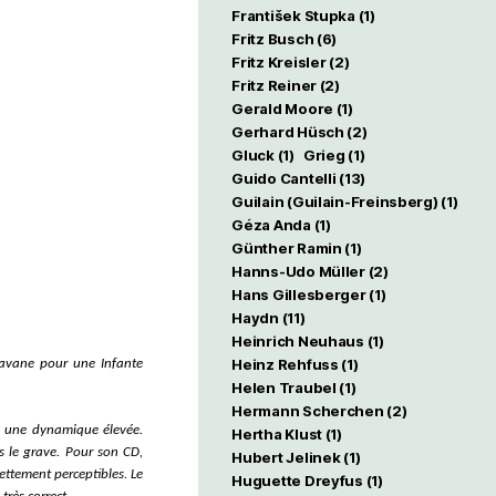
František Stupka
(1)
Fritz Busch
(6)
Fritz Kreisler
(2)
Fritz Reiner
(2)
Gerald Moore
(1)
Gerhard Hüsch
(2)
Gluck
(1)
Grieg
(1)
Guido Cantelli
(13)
Guilain (Guilain-Freinsberg)
(1)
Géza Anda
(1)
Günther Ramin
(1)
Hanns-Udo Müller
(2)
Hans Gillesberger
(1)
Haydn
(11)
Heinrich Neuhaus
(1)
Heinz Rehfuss
(1)
Pavane pour une Infante
Helen Traubel
(1)
Hermann Scherchen
(2)
c une dynamique élevée.
Hertha Klust
(1)
 le grave. Pour son CD,
Hubert Jelinek
(1)
ettement
perceptibles. Le
Huguette Dreyfus
(1)