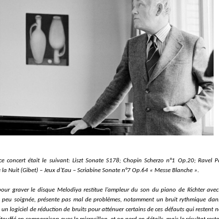
 concert était le suivant: Liszt Sonate S178; Chopin Scherzo n°1 Op.20; Ravel 
la Nuit (Gibet) – Jeux d’Eau – Scriabine Sonate n°7 Op.64 « Messe Blanche ».
 pour graver le disque Melodiya restitue l’ampleur du
s
on du piano de Richter ave
, peu soignée,
présente pas mal de problèmes, notamment
un
bruit rythmique dans
 un logiciel de réduction de bruit
s
pour atténuer ce
rtains de ce
s défauts qui restent
n