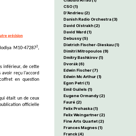
Claudio Arrau
(1)
CSO
(1)
D'Andrieu
(2)
Danish Radio Orchestra
(3)
David Oïstrakh
(2)
David Ward
(1)
utre précision
Debussy
(5)
Dietrich Fischer-Dieskau
(1)
2
elodiya M10-47287
,
Dimitri Mitropoulos
(9)
Dmitry Bashkirov
(1)
Dvorák
(6)
 inférieur, de cette
Edwin Fischer
(7)
 avoir reçu l’accord
Edwin Mc Arthur
(1)
offret en question
Egon Petri
(1)
Emil Guilels
(1)
Eugene Ormandy
(2)
qui était un de ceux
Fauré
(2)
blication officielle
Felix Prohaska
(1)
Felix Weingartner
(2)
Fine Arts Quartet
(2)
Frances Magnes
(1)
Franck
(4)