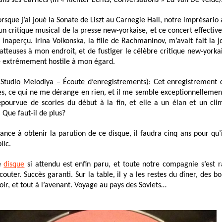
ans ses Carnets (in « Richter Écrits, Conversations » Ed Van De Velde
rsque j’ai joué la Sonate de Liszt au Carnegie Hall, notre imprésario
cun critique musical de la presse new-yorkaise, et ce concert effectiv
inaperçu. Irina Volkonska, la fille de Rachmaninov, m’avait fait la j
latteuses à mon endroit, et de fustiger le célèbre critique new-york
ré extrêmement hostile à mon égard.
(Studio Melodiya – Écoute d’enregistrements):
Cet enregistrement c
es, ce qui ne me dérange en rien, et il me semble exceptionnellemen
pourvue de scories du début à la fin, et elle a un élan et un cli
 Que faut-il de plus?
ance à obtenir la parution de ce disque, il faudra cinq ans pour qu’i
lic.
e
disque
si attendu est enfin paru, et toute notre compagnie s’est
uter. Succès garanti. Sur la table, il y a les restes du dîner, des bou
oir, et tout à l’avenant. Voyage au pays des Soviets…