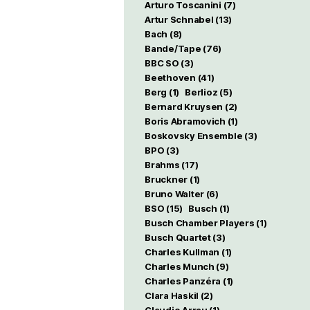
Arturo Toscanini
(7)
Artur Schnabel
(13)
Bach
(8)
Bande/Tape
(76)
BBC SO
(3)
Beethoven
(41)
Berg
(1)
Berlioz
(5)
Bernard Kruysen
(2)
Boris Abramovich
(1)
Boskovsky Ensemble
(3)
BPO
(3)
Brahms
(17)
Bruckner
(1)
Bruno Walter
(6)
BSO
(15)
Busch
(1)
Busch Chamber Players
(1)
Busch Quartet
(3)
Charles Kullman
(1)
Charles Munch
(9)
Charles Panzéra
(1)
Clara Haskil
(2)