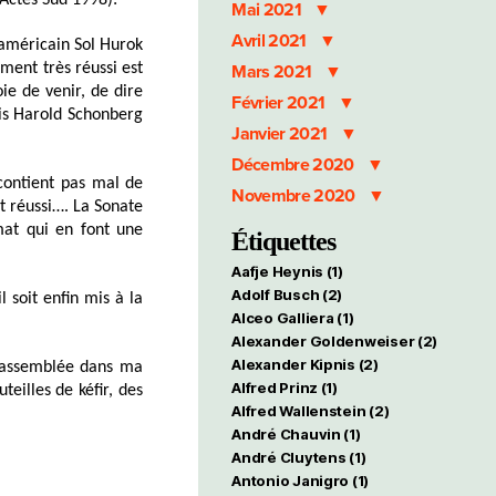
/Actes Sud 1998):
Mai 2021
Avril 2021
 américain Sol Hurok
ement très réussi est
Mars 2021
oie de venir, de dire
Février 2021
ais Harold Schonberg
Janvier 2021
Décembre 2020
ontient pas mal de
Novembre 2020
t réussi…. La Sonate
mat qui en font une
Étiquettes
Aafje Heynis
(1)
Adolf Busch
(2)
l soit enfin mis à la
Alceo Galliera
(1)
Alexander Goldenweiser
(2)
Alexander Kipnis
(2)
 rassemblée dans ma
Alfred Prinz
(1)
teilles de kéfir, des
Alfred Wallenstein
(2)
André Chauvin
(1)
André Cluytens
(1)
Antonio Janigro
(1)