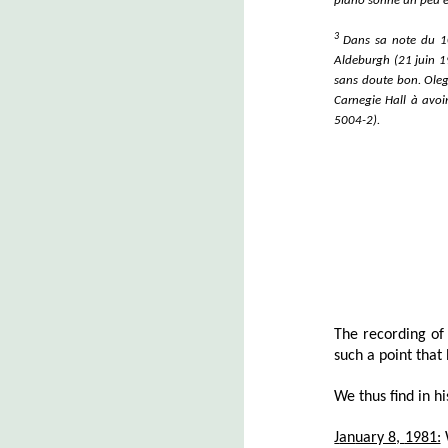
piano sonne un peu 
3
D
a
ns sa note du 1
Aldeburgh
(
21 juin 
sans doute bon. Oleg 
Carnegie Hall à avoi
5004-2
).
The recording of
such a point that
We thus find in h
J
an
uary 8,
1981:
W