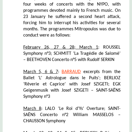
four weeks of concerts with the NYPO, with
programmes devoted mainly to French music. On
23 January he suffered a second heart attack,
forcing him to interrupt his activities for several
months. The programmes Mitropoulos was due to
conduct were as follows:
February 26, 27 & 28; March 1
: ROUSSEL
Symphony n°3; SCHMITT ‘La Tragédie de Salomé’
– BEETHOVEN Concerto n°5 with Rudolf SERKIN
March 5, 6 & 7
:
BARRAUD
excerpts from the
Ballet ‘L’ Astrologue dans le Puits’; BERLIOZ
‘Rêverie et Caprice’ with Josef SZIGETI; EGK
Geigenmusik with Josef SZIGETI – SAINT-SAËNS
Symphony n°3
March 8
: LALO ‘Le Roi d’Ys’ Overture; SAINT-
SAËNS Concerto n°2 William MASSELOS –
CHAUSSON Symphony