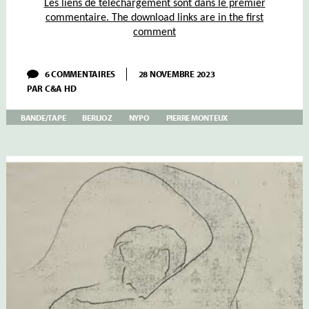
Les liens de téléchargement sont dans le premier
commentaire. The download links are in the first
comment
SUR
6 COMMENTAIRES
28 NOVEMBRE 2023
MONTEUX
PAR
C&A HD
–
III
–
BANDE/TAPE
BERLIOZ
NYPO
PIERRE MONTEUX
BERLIOZ
SYMPHONIE
FANTASTIQUE
NYPO
1959