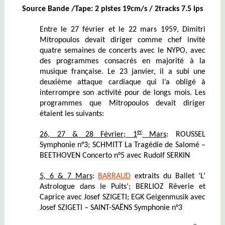
Source Bande /Tape: 2 pistes 19cm/s / 2tracks 7.5 ips
Entre le 27 février et le 22 mars 1959, Dimitri
Mitropoulos devait diriger comme chef invité
quatre semaines de concerts avec le NYPO, avec
des programmes consacrés en majorité à la
musique française. Le 23 janvier, il a subi une
deuxième attaque cardiaque qui l’a obligé à
interrompre son activité pour de longs mois. Les
programmes que Mitropoulos devait diriger
étaient les suivants:
er
26, 27 & 28 Février; 1
Mars
: ROUSSEL
Symphonie n°3; SCHMITT La Tragédie de Salomé –
BEETHOVEN Concerto n°5 avec Rudolf SERKIN
5, 6 & 7 Mars
:
BARRAUD
extraits du Ballet ‘L’
Astrologue dans le Puits’; BERLIOZ Rêverie et
Caprice avec Josef SZIGETI; EGK Geigenmusik avec
Josef SZIGETI – SAINT-SAËNS Symphonie n°3