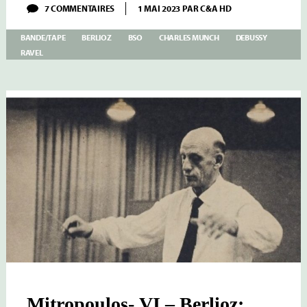
SUR
7 COMMENTAIRES
1 MAI 2023
PAR
C&A HD
MUNCH
–
BANDE/TAPE
BERLIOZ
BSO
CHARLES MUNCH
DEBUSSY
V
–
RAVEL
BERLIOZ
DEBUSSY
RAVEL
BSO
1965
Mitropoulos- VI – Berlioz: