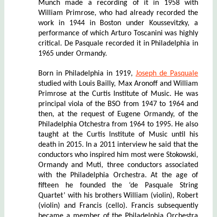
Munch made a recording of it in 1958 with
William Primrose, who had already recorded the
work in 1944 in Boston under Koussevitzky, a
performance of which Arturo Toscanini was highly
critical. De Pasquale recorded it in Philadelphia in
1965 under Ormandy.
Born in Philadelphia in 1919,
Joseph de Pasquale
studied with Louis Bailly, Max Aronoff and William
Primrose at the Curtis Institute of Music. He was
principal viola of the BSO from 1947 to 1964 and
then, at the request of Eugene Ormandy, of the
Philadelphia Otchestra from 1964 to 1995. He also
taught at the Curtis Institute of Music until his
death in 2015. In a 2011 interview he said that the
conductors who inspired him most were Stokowski,
Ormandy and Muti, three conductors associated
with the Philadelphia Orchestra. At the age of
fifteen he founded the ‘de Pasquale String
Quartet’ with his brothers William (violin), Robert
(violin) and Francis (cello). Francis subsequently
became a member of the Philadelphia Orchestra