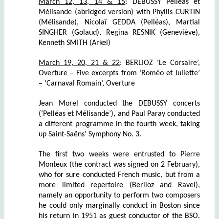
March 12, 13, 14 & 15
: DEBUSSY Pelléas et
Mélisande (abridged version) with Phyllis CURTIN
(Mélisande), Nicolaï GEDDA (Pelléas), Martial
SINGHER (Golaud), Regina RESNIK (Geneviève),
Kenneth SMITH (Arkel)
March 19, 20, 21 & 22
: BERLIOZ ‘Le Corsaire’,
Overture – Five excerpts from ‘Roméo et Juliette’
– ‘Carnaval Romain’, Overture
Jean Morel conducted the DEBUSSY concerts
(‘Pelléas et Mélisande’), and Paul Paray conducted
a different programme in the fourth week, taking
up Saint-Saëns’ Symphony No. 3.
The first two weeks were entrusted to Pierre
Monteux (the contract was signed on 2 February),
who for sure conducted French music, but from a
more limited repertoire (Berlioz and Ravel),
namely an opportunity to perform two composers
he could only marginally conduct in Boston since
his return in 1951 as guest conductor of the BSO.