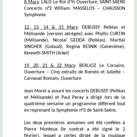
8 Mars
: LALO Le Roi d’Ys Ouverture; SAINT-SAËNS
Concerto n°2 William MASSELOS – CHAUSSON
Symphonie
12, 13, 14 & 15 Mars
: DEBUSSY Pelléas et
Mélisande (version abrégée) avec Phyllis CURTIN
(Mélisande), Nicolaï GEDDA (Pelléas), Martial
SINGHER (Golaud), Regina RESNIK (Geneviève),
Kenneth SMITH (Arkel)
19, 20, 21 & 22 Mars
: BERLIOZ Le Corsaire,
Ouverture – Cinq extraits de Roméo et Juliette –
Carnaval Romain, Ouverture
Jean Morel a assuré les concerts DEBUSSY (Pelléas
et Mélisande) et Paul Paray a dirigé lors de la
quatrième semaine un programme différent tout
en reprenant la Symphonie n°3 de Saint-Saëns.
Les deux premières semaines ont été confiées à
Pierre Monteux (le contrat a été signé le 2
février), lequel a certes dirigé de la musique