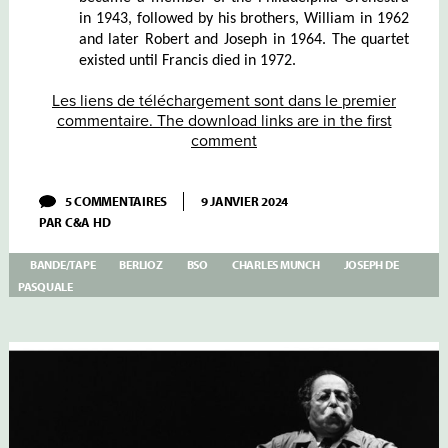
in 1943, followed by his brothers, William in 1962
and later Robert and Joseph in 1964. The quartet
existed until Francis died in 1972.
Les liens de téléchargement sont dans le premier
commentaire. The download links are in the first
comment
SUR
5 COMMENTAIRES
9 JANVIER 2024
MUNCH
PAR
C&A HD
–
VIII
–
BANDE/TAPE
BERLIOZ
BSO
CHARLES MUNCH
JOSEPH DE
BERLIOZ:
PASQUALE
HAROLD
EN
ITALIE
OP.16
–
DE
PASQUALE
BSO