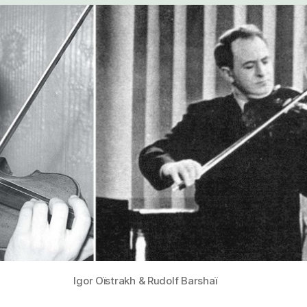
NO
POLSKY
DENWEISER
RIN
Igor Oïstrakh & Rudolf Barshaï