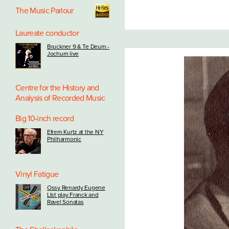
The Music Parlour
Laureate conductor
Bruckner 9 & Te Deum -
Jochum live
Centre for the History and
Analysis of Recorded Music
Big 10-inch record
Efrem Kurtz at the NY
Philharmonic
Vinyl Fatigue
Ossy Renardy Eugene
LIst play Franck and
Ravel Sonatas