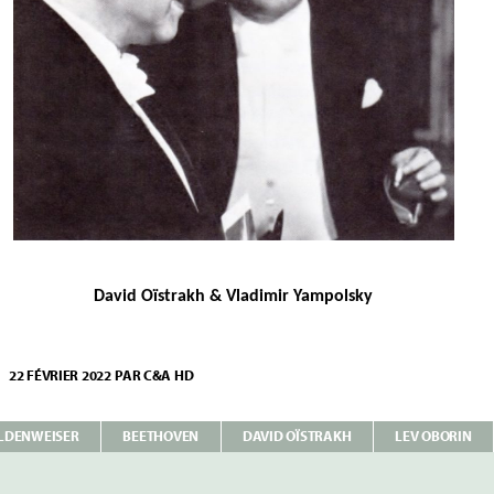
David Oïstrakh & Vladimir Yampolsky
22 FÉVRIER 2022
PAR
C&A HD
TRAKH
THOVEN
LDENWEISER
BEETHOVEN
DAVID OÏSTRAKH
LEV OBORIN
ATES
LON-