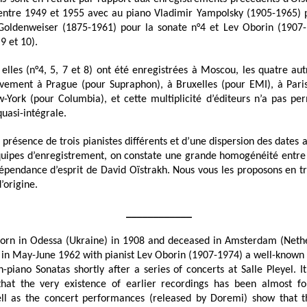
 entre 1949 et 1955 avec au piano Vladimir Yampolsky (1905-1965) p
Goldenweiser (1875-1961) pour la sonate n°4 et Lev Oborin (1907-
 9 et 10).
 elles (n°4, 5, 7 et 8) ont été enregistrées à Moscou, les quatre aut
tivement à Prague (pour Supraphon), à Bruxelles (pour EMI), à Pari
York (pour Columbia), et cette multiplicité d’éditeurs n’a pas per
quasi-intégrale.
 présence de trois pianistes différents et d’une dispersion des dates a
quipes d’enregistrement, on constate une grande homogénéité entre 
dépendance d’esprit de David Oïstrakh. Nous vous les proposons en tr
’origine.
____________
born in Odessa (Ukraine) in 1908 and deceased in Amsterdam (Nethe
s in May-June 1962 with pianist Lev Oborin (1907-1974) a well-known
n-piano Sonatas shortly after a series of concerts at Salle Pleyel. I
hat the very existence of earlier recordings has been almost fo
ell as the concert performances (released by Doremi) show that 