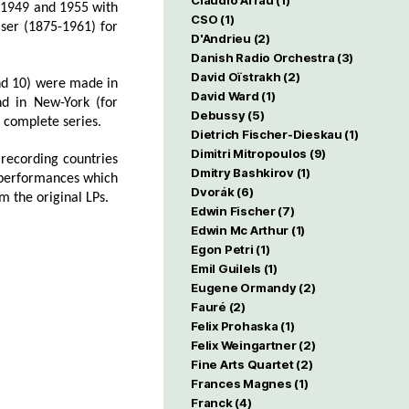
Claudio Arrau
(1)
n 1949 and 1955 with
CSO
(1)
ser (1875-1961) for
D'Andrieu
(2)
Danish Radio Orchestra
(3)
David Oïstrakh
(2)
and 10) were made in
David Ward
(1)
nd in New-York (for
Debussy
(5)
t complete series.
Dietrich Fischer-Dieskau
(1)
Dimitri Mitropoulos
(9)
e recording countries
Dmitry Bashkirov
(1)
e performances which
Dvorák
(6)
 the original LPs.
Edwin Fischer
(7)
Edwin Mc Arthur
(1)
Egon Petri
(1)
Emil Guilels
(1)
Eugene Ormandy
(2)
Fauré
(2)
Felix Prohaska
(1)
Felix Weingartner
(2)
Fine Arts Quartet
(2)
Frances Magnes
(1)
Franck
(4)