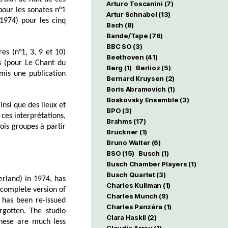
Arturo Toscanini
(7)
our les sonates n°1
Artur Schnabel
(13)
1974) pour les cinq
Bach
(8)
Bande/Tape
(76)
BBC SO
(3)
res (n°1, 3, 9 et 10)
Beethoven
(41)
s (pour Le Chant du
Berg
(1)
Berlioz
(5)
mis une publication
Bernard Kruysen
(2)
Boris Abramovich
(1)
Boskovsky Ensemble
(3)
insi que des lieux et
BPO
(3)
ces interprétations,
Brahms
(17)
ois groupes à partir
Bruckner
(1)
Bruno Walter
(6)
BSO
(15)
Busch
(1)
Busch Chamber Players
(1)
Busch Quartet
(3)
rland) in 1974, has
Charles Kullman
(1)
 complete version of
Charles Munch
(9)
t has been re-issued
Charles Panzéra
(1)
rgotten. The studio
Clara Haskil
(2)
these are much less