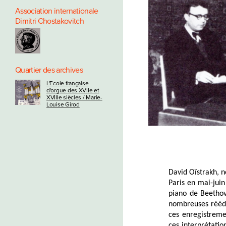
Association internationale
Dimitri Chostakovitch
Quartier des archives
L'Ecole française
d'orgue des XVIIe et
XVIIIe siècles / Marie-
Louise Girod
David Oïstrakh, 
Paris en mai-juin
piano de Beethov
nombreuses réédit
ces enregistreme
ces interprétatio