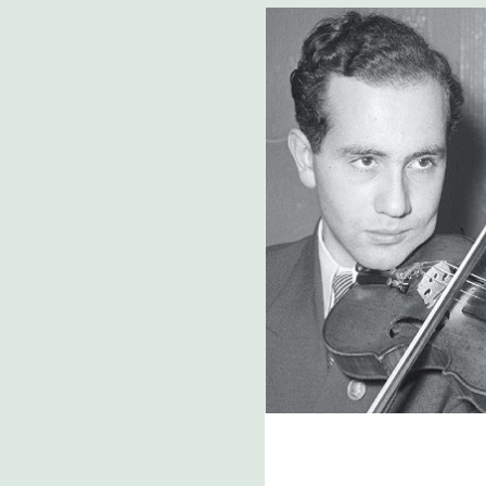
PIA
N°
1,
3,
4
&
5
YAM
GOL
OBO