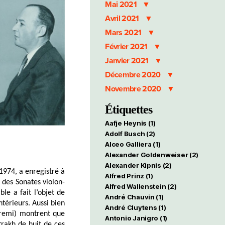
Mai 2021
Avril 2021
Mars 2021
Février 2021
Janvier 2021
Décembre 2020
Novembre 2020
Étiquettes
Aafje Heynis
(1)
Adolf Busch
(2)
Alceo Galliera
(1)
Alexander Goldenweiser
(2)
Alexander Kipnis
(2)
1974, a enregistré à
Alfred Prinz
(1)
 des Sonates violon-
Alfred Wallenstein
(2)
le a fait l’objet de
André Chauvin
(1)
ntérieurs. Aussi bien
André Cluytens
(1)
oremi) montrent que
Antonio Janigro
(1)
trakh de huit de ces