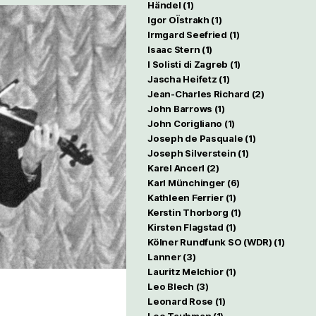
Händel
(1)
Igor OÏstrakh
(1)
Irmgard Seefried
(1)
Isaac Stern
(1)
I Solisti di Zagreb
(1)
Jascha Heifetz
(1)
Jean-Charles Richard
(2)
John Barrows
(1)
John Corigliano
(1)
Joseph de Pasquale
(1)
Joseph Silverstein
(1)
Karel Ancerl
(2)
Karl Münchinger
(6)
Kathleen Ferrier
(1)
Kerstin Thorborg
(1)
Kirsten Flagstad
(1)
Kölner Rundfunk SO (WDR)
(1)
Lanner
(3)
Lauritz Melchior
(1)
Leo Blech
(3)
Leonard Rose
(1)