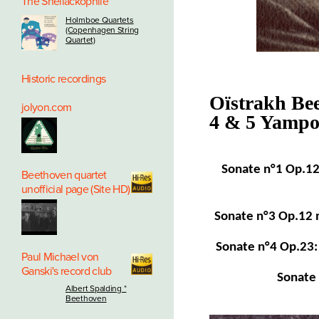
The Shellackophile
Holmboe Quartets
(Copenhagen String
Quartet)
Historic recordings
Oïstrakh Bee
jolyon.com
4 & 5 Yampo
Sonate n°1 Op.12
Beethoven quartet
unofficial page (Site HD)
Sonate n°3 Op.12 
Sonate n°4 Op.23:
Paul Michael von
Ganski's record club
Sonate
Albert Spalding *
Beethoven