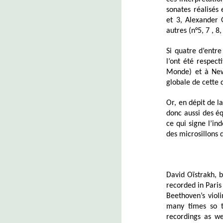
sonates réalisés
et 3, Alexander 
autres (n°5, 7 , 8,
Si quatre d’entre
l’ont été respec
Monde) et à New-
globale de cette 
Or, en dépit de la
donc aussi des é
ce qui signe l’in
des microsillons d
David Oïstrakh, 
recorded in Pari
Beethoven’s violi
many times so t
recordings as w