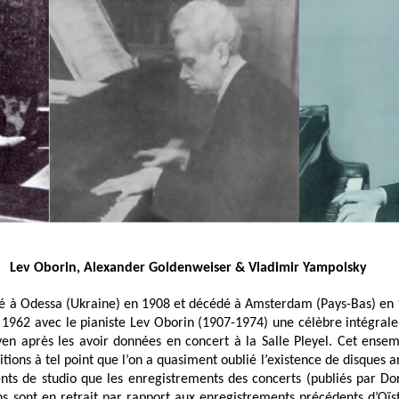
Lev Oborin, Alexander Goldenweiser & Vladimir Yampolsky
né à Odessa (Ukraine) en 1908 et décédé à Amsterdam (Pays-Bas) en 
 1962 avec le pianiste Lev Oborin (1907-1974) une célèbre intégrale
en après les avoir données en concert à la Salle Pleyel. Cet ensemb
ions à tel point que l’on a quasiment oublié l’existence de disques a
nts de studio que les enregistrements des concerts (publiés par D
ns sont en retrait par rapport aux enregistrements précédents d’Oïs