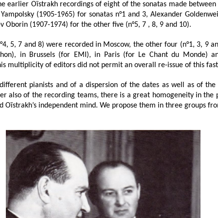
the earlier Oïstrakh recordings of eight of the sonatas made betwee
r Yampolsky (1905-1965) for sonatas n°1 and 3, Alexander Goldenwei
v Oborin (1907-1974) for the other five (n°5, 7 , 8, 9 and 10).
n°4, 5, 7 and 8) were recorded in Moscow, the other four (n°1, 3, 9 
hon), in Brussels (for EMI), in Paris (for Le Chant du Monde) a
s multiplicity of editors did not permit an overall re-issue of this fas
 different pianists and of a dispersion of the dates as well as of th
ter also of the recording teams, there is a great homogeneity in th
d Oïstrakh’s independent mind. We propose them in three groups from