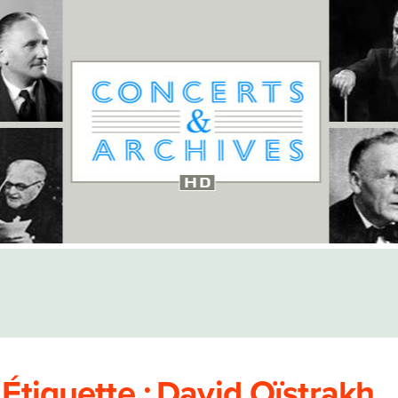
Étiquette :
David Oïstrakh