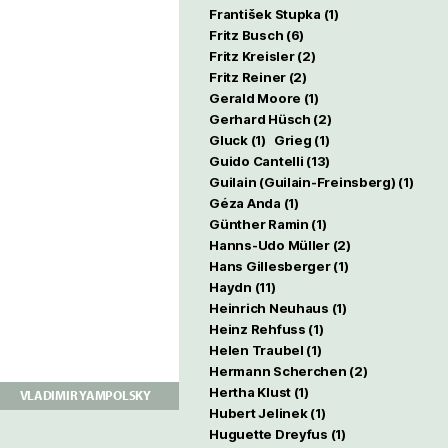
František Stupka
(1)
Fritz Busch
(6)
Fritz Kreisler
(2)
Fritz Reiner
(2)
Gerald Moore
(1)
Gerhard Hüsch
(2)
Gluck
(1)
Grieg
(1)
Guido Cantelli
(13)
Guilain (Guilain-Freinsberg)
(1)
Géza Anda
(1)
Günther Ramin
(1)
Hanns-Udo Müller
(2)
Hans Gillesberger
(1)
Haydn
(11)
Heinrich Neuhaus
(1)
Heinz Rehfuss
(1)
Helen Traubel
(1)
Hermann Scherchen
(2)
Hertha Klust
(1)
VLADIMIR YAMPOLSKY
Hubert Jelinek
(1)
Huguette Dreyfus
(1)