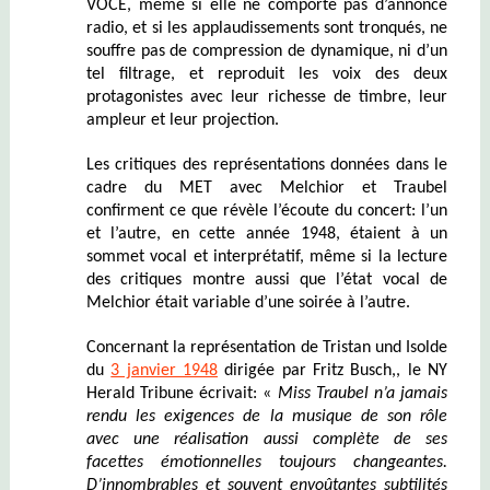
VOCE, même si elle ne comporte pas d’annonce
radio, et si les applaudissements sont tronqués, ne
souffre pas de compression de dynamique, ni d’un
tel filtrage, et reproduit les voix des deux
protagonistes avec leur richesse de timbre, leur
ampleur et leur projection.
Les critiques des représentations données dans le
cadre du MET avec Melchior et Traubel
confirment ce que révèle l’écoute du concert: l’un
et l’autre, en cette année 1948, étaient à un
sommet vocal et interprétatif, même si la lecture
des critiques montre aussi que l’état vocal de
Melchior était variable d’une soirée à l’autre.
Concernant la représentation de Tristan und Isolde
du
3 janvier 1948
dirigée par Fritz Busch,, le NY
Herald Tribune écrivait: «
Miss Traubel
n’a jamais
rendu les exigences de la musique de son rô
le
avec une réalisation aussi complète de ses
f
acettes
émotionnelles toujours changeantes
.
D’
i
nn
ombrables et souvent
envoûtantes
subtilités