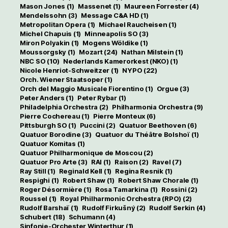
Mason Jones
(1)
Massenet
(1)
Maureen Forrester
(4)
Mendelssohn
(3)
Message C&A HD
(1)
Metropolitan Opera
(1)
Michael Raucheisen
(1)
Michel Chapuis
(1)
Minneapolis SO
(3)
Miron Polyakin
(1)
Mogens Wöldike
(1)
Moussorgsky
(1)
Mozart
(24)
Nathan Milstein
(1)
NBC SO
(10)
Nederlands Kamerorkest (NKO)
(1)
Nicole Henriot-Schweitzer
(1)
NYPO
(22)
Orch. Wiener Staatsoper
(1)
Orch del Maggio Musicale Fiorentino
(1)
Orgue
(3)
Peter Anders
(1)
Peter Rybar
(1)
Philadelphia Orchestra
(2)
Philharmonia Orchestra
(9)
Pierre Cochereau
(1)
Pierre Monteux
(6)
Pittsburgh SO
(1)
Puccini
(2)
Quatuor Beethoven
(6)
Quatuor Borodine
(3)
Quatuor du Théâtre Bolshoï
(1)
Quatuor Komitas
(1)
Quatuor Philharmonique de Moscou
(2)
Quatuor Pro Arte
(3)
RAI
(1)
Raison
(2)
Ravel
(7)
Ray Still
(1)
Reginald Kell
(1)
Regina Resnik
(1)
Respighi
(1)
Robert Shaw
(1)
Robert Shaw Chorale
(1)
Roger Désormière
(1)
Rosa Tamarkina
(1)
Rossini
(2)
Roussel
(1)
Royal Philharmonic Orchestra (RPO)
(2)
Rudolf Barshaï
(1)
Rudolf Firkušný
(2)
Rudolf Serkin
(4)
Schubert
(18)
Schumann
(4)
Sinfonie-Orchester Winterthur
(1)