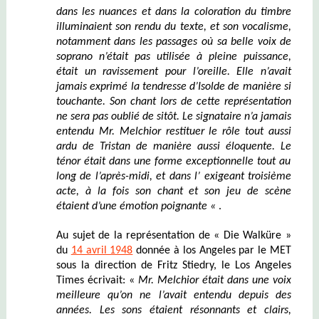
dans les nuances et dans la coloration du timbre
illuminaient son rendu du texte, et son vocalisme,
notamment dans les passages où sa belle voix de
soprano
n’était pas utilisée à pleine puissance,
était un ravissement pour l’oreille. Elle n’avait
jamais exprimé la tendresse d’
Isolde
de manière si
touchante
.
Son chant lors de cette représentation
ne sera pas oublié de sitôt. Le signataire n’a jamais
entendu
Mr. Melchior
restituer le rôle tout aussi
ardu de Tristan de manière aussi éloquente
.
Le
t
é
nor
était dans une forme exceptionnelle tout au
long de l’après-midi, et dans l’ exigeant troisième
acte, à la fois son chant et son jeu de scène
étaient d’une émotion poignante
«
.
Au sujet de la représentation de « Die Walküre »
du
14 avril 1948
donnée à los Angeles par le MET
sous la direction de Fritz Stiedry, le Los Angeles
Times écrivait: «
Mr. Melchior
était dans une voix
meilleure qu’on ne l’avait entendu depuis des
années
.
Les sons étaient résonnants et clairs,