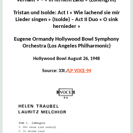
verhallt » – « In fernem Land » (Lohengrin)
Tristan und Isolde: Act I « Wie lachend sie mir
Lieder singen » (Isolde) – Act II Duo « O sink
hernieder »
Eugene Ormandy Hollywood Bowl Symphony
Orchestra (Los Angeles Philharmonic)
Hollywood Bowl August 26, 1948
Source: 33t./
LP VOCE-94