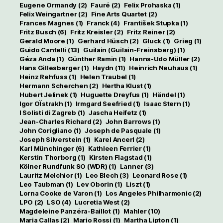
Eugene Ormandy
(2)
Fauré
(2)
Felix Prohaska
(1)
Felix Weingartner
(2)
Fine Arts Quartet
(2)
Frances Magnes
(1)
Franck
(4)
František Stupka
(1)
Fritz Busch
(6)
Fritz Kreisler
(2)
Fritz Reiner
(2)
Gerald Moore
(1)
Gerhard Hüsch
(2)
Gluck
(1)
Grieg
(1)
Guido Cantelli
(13)
Guilain (Guilain-Freinsberg)
(1)
Géza Anda
(1)
Günther Ramin
(1)
Hanns-Udo Müller
(2)
Hans Gillesberger
(1)
Haydn
(11)
Heinrich Neuhaus
(1)
Heinz Rehfuss
(1)
Helen Traubel
(1)
Hermann Scherchen
(2)
Hertha Klust
(1)
Hubert Jelinek
(1)
Huguette Dreyfus
(1)
Händel
(1)
Igor OÏstrakh
(1)
Irmgard Seefried
(1)
Isaac Stern
(1)
I Solisti di Zagreb
(1)
Jascha Heifetz
(1)
Jean-Charles Richard
(2)
John Barrows
(1)
John Corigliano
(1)
Joseph de Pasquale
(1)
Joseph Silverstein
(1)
Karel Ancerl
(2)
Karl Münchinger
(6)
Kathleen Ferrier
(1)
Kerstin Thorborg
(1)
Kirsten Flagstad
(1)
Kölner Rundfunk SO (WDR)
(1)
Lanner
(3)
Lauritz Melchior
(1)
Leo Blech
(3)
Leonard Rose
(1)
Leo Taubman
(1)
Lev Oborin
(1)
Liszt
(1)
Lorna Cooke de Varon
(1)
Los Angeles Philharmonic
(2)
LPO
(2)
LSO
(4)
Lucretia West
(2)
Magdeleine Panzéra-Baillot
(1)
Mahler
(10)
Maria Callas
(2)
Mario Rossi
(1)
Martha Lipton
(1)