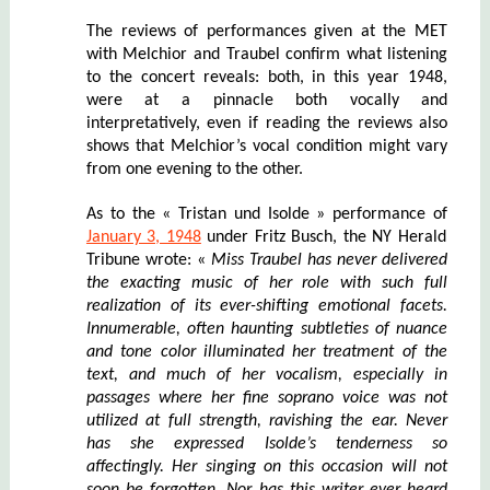
The reviews of performances given at the MET
with Melchior and Traubel confirm what listening
to the concert reveals: both, in this year 1948,
were at a pinnacle both vocally and
interpretatively, even if reading the reviews also
shows that Melchior’s vocal condition might vary
from one evening to the other.
As to the « Tristan und Isolde » performance of
January 3, 1948
under Fritz Busch, the NY Herald
Tribune wrote: «
Miss Traubel has never delivered
the exacting music of her role with such full
realization of its ever-shifting emotional facets.
Innumerable, often haunting subtle
ties of nuance
and t
o
ne color illuminated her treatment of the
text
,
and much o
f
her voc
a
lism, especially in
passages where her fine soprano voice was not
utilized at full strength, ravishing the ear. Never
has she expres
s
ed Isolde’s tenderness so
affectingly. Her singing on this occasion will not
soon be forgotten. Nor has this writer ever heard