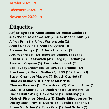
Janvier 2021
Décembre 2020
Novembre 2020
Étiquettes
Aafje Heynis
(1)
Adolf Busch
(2)
Alceo Galliera
(1)
Alexander Goldenweiser
(2)
Alexander Kipnis
(2)
Alfred Prinz
(1)
Alfred Wallenstein
(2)
André Chauvin
(1)
André Cluytens
(1)
Antonio Janigro
(1)
Arturo Toscanini
(7)
Artur Schnabel
(13)
Bach
(8)
Bande/Tape
(76)
BBC SO
(3)
Beethoven
(41)
Berg
(1)
Berlioz
(5)
Bernard Kruysen
(2)
Boris Abramovich
(1)
Boskovsky Ensemble
(3)
BPO
(3)
Brahms
(17)
Bruckner
(1)
Bruno Walter
(6)
BSO
(15)
Busch
(1)
Busch Chamber Players
(1)
Busch Quartet
(3)
Charles Kullman
(1)
Charles Munch
(9)
Charles Panzéra
(1)
Clara Haskil
(2)
Claudio Arrau
(1)
CSO
(1)
D'Andrieu
(2)
Danish Radio Orchestra
(3)
David Oïstrakh
(2)
David Ward
(1)
Debussy
(5)
Dietrich Fischer-Dieskau
(1)
Dimitri Mitropoulos
(9)
Dmitry Bashkirov
(1)
Dvorák
(6)
Edwin Fischer
(7)
Edwin Mc Arthur
(1)
Egon Petri
(1)
Emil Guilels
(1)