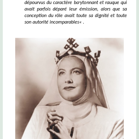
dépourvu
s
du caractère barytonnant
et
rauque qui
avait parfois déparé leur émission, alors que sa
conce
ption
du
r
ô
le
avait toute sa
dignit
é
et
toute
son
autorit
é i
ncomparable
s
«
.