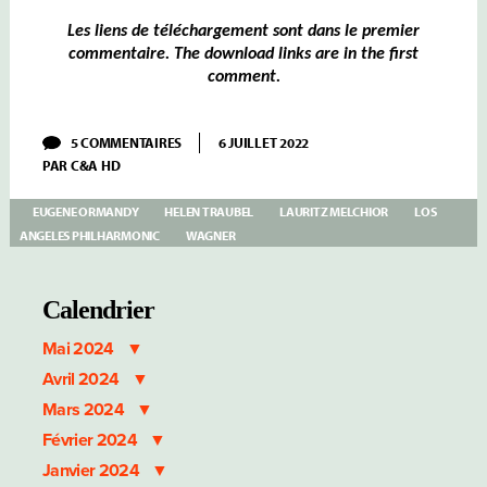
Les liens de téléchargement sont dans le premier
commentaire. The download links are in the first
comment.
SUR
5 COMMENTAIRES
6 JUILLET 2022
MELCHIOR
PAR
C&A HD
&
TRAUBEL
WAGNER:
EUGENE ORMANDY
HELEN TRAUBEL
LAURITZ MELCHIOR
LOS
LOHENGRIN
ANGELES PHILHARMONIC
WAGNER
&
TRISTAN
UND
ISOLDE
Calendrier
–
ORMANDY
Mai 2024
HOLLYWOOD
BOWL
Avril 2024
Mars 2024
Février 2024
Janvier 2024