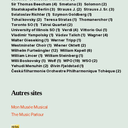
Sir Thomas Beecham
(4)
Smetana
(3)
Solomon
(2)
Staatskapelle Berlin
(3)
Strauss J.
(2)
Strauss J. Sr.
(3)
Sviatoslav Richter
(1)
Szymon Goldberg
(1)
Tchaïkovsky
(2)
Teresa Stratas
(1)
Thomanerchor
(1)
Toronto SO
(1)
Tátrai Quartet
(2)
University of Illinois SO
(1)
Verdi
(4)
Vittorio Gui
(1)
Vladimir Yampolsky
(1)
Václav Talich
(1)
Wagner
(4)
Walter Gieseking
(1)
Werner Tripp
(1)
Westminster Choir
(1)
Wiener Oktett
(2)
Wilhelm Furtwängler
(12)
William Kapell
(6)
William Lincer
(1)
William Steinberg
(1)
Willi Boskovsky
(1)
Wolf
(1)
WPO
(19)
WSO
(2)
Yehudi Menuhin
(2)
Øivin Fjeldstad
(1)
Česká filharmonie Orchestre Philharmonique Tchèque
(2)
Autres sites
Mon Musée Musical
The Music Parlour