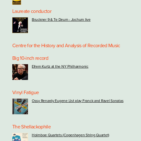
Laureate conductor
Bruckner 9 & Te Deum - Jochum live
Centre for the History and Analysis of Recorded Music
Big 10-inch record
Efrem Kurtz at the NY Philharmonic
Vinyl Fatigue
Ossy Renardy Eugene LIst play Franck and Ravel Sonatas
The Shellackophile
Holmboe Quartets (Copenhagen String Quartet)