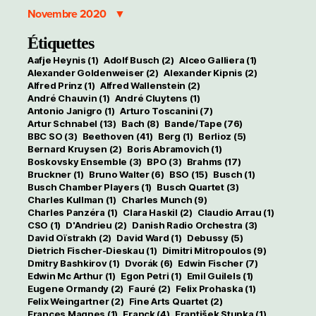
Novembre 2020
Étiquettes
Aafje Heynis
(1)
Adolf Busch
(2)
Alceo Galliera
(1)
Alexander Goldenweiser
(2)
Alexander Kipnis
(2)
Alfred Prinz
(1)
Alfred Wallenstein
(2)
André Chauvin
(1)
André Cluytens
(1)
Antonio Janigro
(1)
Arturo Toscanini
(7)
Artur Schnabel
(13)
Bach
(8)
Bande/Tape
(76)
BBC SO
(3)
Beethoven
(41)
Berg
(1)
Berlioz
(5)
Bernard Kruysen
(2)
Boris Abramovich
(1)
Boskovsky Ensemble
(3)
BPO
(3)
Brahms
(17)
Bruckner
(1)
Bruno Walter
(6)
BSO
(15)
Busch
(1)
Busch Chamber Players
(1)
Busch Quartet
(3)
Charles Kullman
(1)
Charles Munch
(9)
Charles Panzéra
(1)
Clara Haskil
(2)
Claudio Arrau
(1)
CSO
(1)
D'Andrieu
(2)
Danish Radio Orchestra
(3)
David Oïstrakh
(2)
David Ward
(1)
Debussy
(5)
Dietrich Fischer-Dieskau
(1)
Dimitri Mitropoulos
(9)
Dmitry Bashkirov
(1)
Dvorák
(6)
Edwin Fischer
(7)
Edwin Mc Arthur
(1)
Egon Petri
(1)
Emil Guilels
(1)
Eugene Ormandy
(2)
Fauré
(2)
Felix Prohaska
(1)
Felix Weingartner
(2)
Fine Arts Quartet
(2)
Frances Magnes
(1)
Franck
(4)
František Stupka
(1)