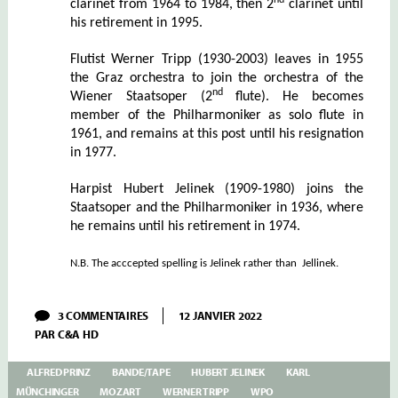
clarinet from 1964 to 1984, then 2
clarinet until
his retirement in 1995.
Flutist Werner Tripp (1930-2003) leaves in 1955
the Graz orchestra to join the orchestra of the
nd
Wiener Staatsoper (2
flute). He becomes
member of the Philharmoniker as solo flute in
1961, and remains at this post until his resignation
in 1977.
Harpist Hubert Jelinek (1909-1980) joins the
Staatsoper and the Philharmoniker in 1936, where
he remains until his retirement in 1974.
N.B. The acccepted spelling is Jelinek rather than Jellinek.
SUR
3 COMMENTAIRES
12 JANVIER 2022
MÜNCHINGER
PAR
C&A HD
–
IV
–
ALFRED PRINZ
BANDE/TAPE
HUBERT JELINEK
KARL
MOZART:
MÜNCHINGER
MOZART
WERNER TRIPP
WPO
CONCERTO