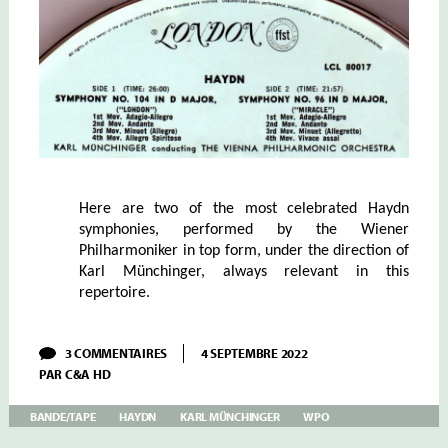
Here are two of the most celebrated Haydn
symphonies, performed by the Wiener
Philharmoniker in top form, under the direction of
Karl Münchinger, always relevant in this
repertoire.
SUR
3 COMMENTAIRES
4 SEPTEMBRE 2022
MÜNCHINGER
PAR
C&A HD
–
V
–
BANDE/TAPE
HAYDN
KARL MÜNCHINGER
WPO
HAYDN:
SYMPHONIES