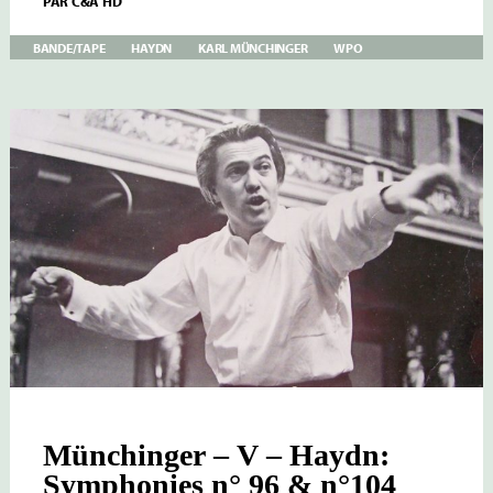
PAR
C&A HD
–
VI
–
BANDE/TAPE
HAYDN
KARL MÜNCHINGER
WPO
HAYDN:
SYMPHONIES
N°83
&
N°100
WPO
Münchinger – V – Haydn:
Symphonies n° 96 & n°104