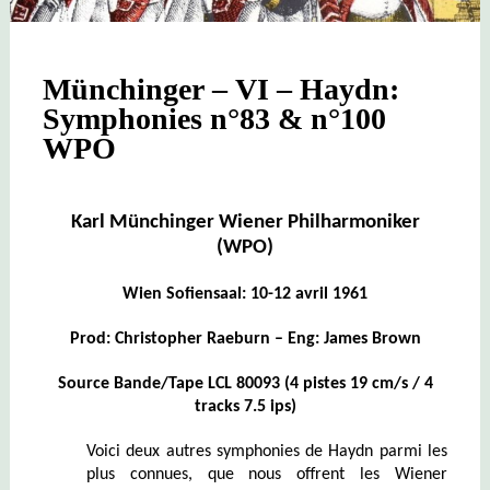
Münchinger – VI – Haydn:
Symphonies n°83 & n°100
WPO
Karl Münchinger Wiener Philharmoniker
(WPO)
Wien Sofiensaal: 10-12 avril 1961
Prod:
Christopher Raeburn
– Eng: James Brown
Source Bande/Tape LCL 800
93
(4 pist
es
19 cm/s / 4
tracks 7.5 ip
s)
Voici deux autres symphonies de Haydn parmi les
plus connues, que nous offrent les Wiener