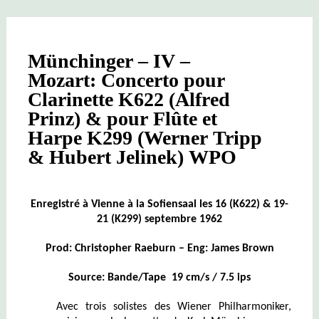
N°
96
&
N°104
Münchinger – IV –
–
WPO
Mozart: Concerto pour
Clarinette K622 (Alfred
Prinz) & pour Flûte et
Harpe K299 (Werner Tripp
& Hubert Jelinek) WPO
Enregistré à Vienne à la Sofiensaal les 16 (K622) & 19-
21 (K299) septembre 1962
Prod: Christopher Raeburn – Eng: James Brown
Source: Bande/Tape 19 cm/s / 7.5 ips
Avec trois solistes des Wiener Philharmoniker,