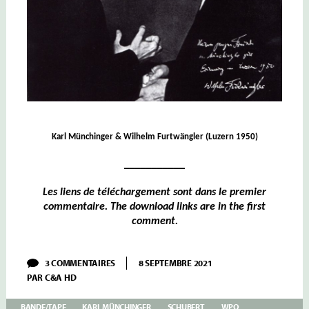
Karl Münchinger & Wilhelm Furtwängler (Luzern 1950)
___________
Les liens de téléchargement sont dans le premier
commentaire. The download links are in the first
comment.
SUR
3 COMMENTAIRES
8 SEPTEMBRE 2021
MÜNCHINGER
PAR
C&A HD
–
SCHUBERT
III/III
BANDE/TAPE
KARL MÜNCHINGER
SCHUBERT
WPO