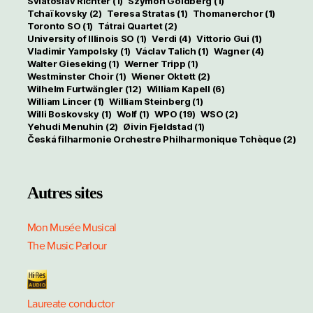
Sviatoslav Richter
(1)
Szymon Goldberg
(1)
Tchaïkovsky
(2)
Teresa Stratas
(1)
Thomanerchor
(1)
Toronto SO
(1)
Tátrai Quartet
(2)
University of Illinois SO
(1)
Verdi
(4)
Vittorio Gui
(1)
Vladimir Yampolsky
(1)
Václav Talich
(1)
Wagner
(4)
Walter Gieseking
(1)
Werner Tripp
(1)
Westminster Choir
(1)
Wiener Oktett
(2)
Wilhelm Furtwängler
(12)
William Kapell
(6)
William Lincer
(1)
William Steinberg
(1)
Willi Boskovsky
(1)
Wolf
(1)
WPO
(19)
WSO
(2)
Yehudi Menuhin
(2)
Øivin Fjeldstad
(1)
Česká filharmonie Orchestre Philharmonique Tchèque
(2)
Autres sites
Mon Musée Musical
The Music Parlour
Laureate conductor