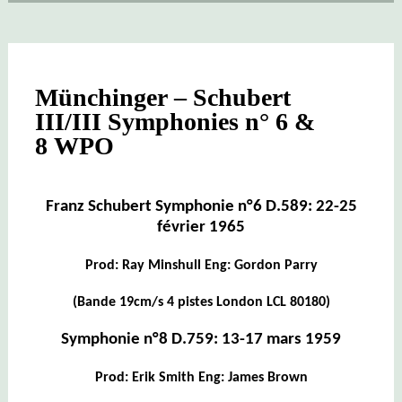
POUR
CLARINETTE
K622
(ALFRED
PRINZ)
&
Münchinger – Schubert
POUR
FLÛTE
III/III Symphonies n° 6 &
ET
8 WPO
HARPE
K299
(WERNER
TRIPP
&
Franz Schubert Symphonie n°6 D.589: 22-25
HUBERT
février 1965
JELINEK)
WPO
Prod: Ray Minshull Eng: Gordon Parry
(Bande 19cm/s 4 pistes London LCL 80180)
Symphonie n°8 D.759: 13-17 mars 1959
Prod: Erik Smith Eng: James Brown