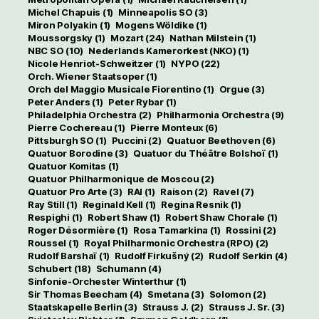
Michel Chapuis
(1)
Minneapolis SO
(3)
Miron Polyakin
(1)
Mogens Wöldike
(1)
Moussorgsky
(1)
Mozart
(24)
Nathan Milstein
(1)
NBC SO
(10)
Nederlands Kamerorkest (NKO)
(1)
Nicole Henriot-Schweitzer
(1)
NYPO
(22)
Orch. Wiener Staatsoper
(1)
Orch del Maggio Musicale Fiorentino
(1)
Orgue
(3)
Peter Anders
(1)
Peter Rybar
(1)
Philadelphia Orchestra
(2)
Philharmonia Orchestra
(9)
Pierre Cochereau
(1)
Pierre Monteux
(6)
Pittsburgh SO
(1)
Puccini
(2)
Quatuor Beethoven
(6)
Quatuor Borodine
(3)
Quatuor du Théâtre Bolshoï
(1)
Quatuor Komitas
(1)
Quatuor Philharmonique de Moscou
(2)
Quatuor Pro Arte
(3)
RAI
(1)
Raison
(2)
Ravel
(7)
Ray Still
(1)
Reginald Kell
(1)
Regina Resnik
(1)
Respighi
(1)
Robert Shaw
(1)
Robert Shaw Chorale
(1)
Roger Désormière
(1)
Rosa Tamarkina
(1)
Rossini
(2)
Roussel
(1)
Royal Philharmonic Orchestra (RPO)
(2)
Rudolf Barshaï
(1)
Rudolf Firkušný
(2)
Rudolf Serkin
(4)
Schubert
(18)
Schumann
(4)
Sinfonie-Orchester Winterthur
(1)
Sir Thomas Beecham
(4)
Smetana
(3)
Solomon
(2)
Staatskapelle Berlin
(3)
Strauss J.
(2)
Strauss J. Sr.
(3)