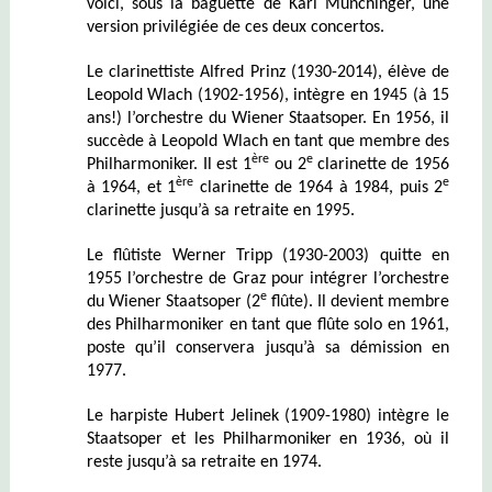
voici, sous la baguette de Karl Münchinger, une
version privilégiée de ces deux concertos.
Le clarinettiste Alfred Prinz (1930-2014), élève de
Leopold Wlach (1902-1956), intègre en 1945 (à 15
ans!) l’orchestre du Wiener Staatsoper. En 1956, il
succède à Leopold Wlach en tant que membre des
ère
e
Philharmoniker. Il est 1
ou 2
clarinette de 1956
ère
e
à 1964, et 1
clarinette de 1964 à 1984, puis 2
clarinette jusqu’à sa retraite en 1995.
Le flûtiste Werner Tripp (1930-2003) quitte en
1955 l’orchestre de Graz pour intégrer l’orchestre
e
du Wiener Staatsoper (2
flûte). Il devient membre
des Philharmoniker en tant que flûte solo en 1961,
poste qu’il conservera jusqu’à sa démission en
1977.
Le harpiste Hubert Jelinek (1909-1980) intègre le
Staatsoper et les Philharmoniker en 1936, où il
reste jusqu’à sa retraite en 1974.