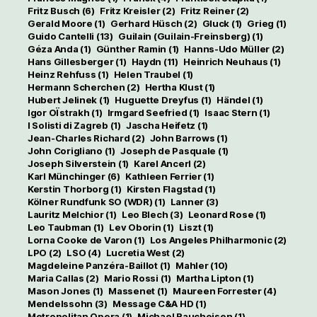
Fritz Busch
(6)
Fritz Kreisler
(2)
Fritz Reiner
(2)
Gerald Moore
(1)
Gerhard Hüsch
(2)
Gluck
(1)
Grieg
(1)
Guido Cantelli
(13)
Guilain (Guilain-Freinsberg)
(1)
Géza Anda
(1)
Günther Ramin
(1)
Hanns-Udo Müller
(2)
Hans Gillesberger
(1)
Haydn
(11)
Heinrich Neuhaus
(1)
Heinz Rehfuss
(1)
Helen Traubel
(1)
Hermann Scherchen
(2)
Hertha Klust
(1)
Hubert Jelinek
(1)
Huguette Dreyfus
(1)
Händel
(1)
Igor OÏstrakh
(1)
Irmgard Seefried
(1)
Isaac Stern
(1)
I Solisti di Zagreb
(1)
Jascha Heifetz
(1)
Jean-Charles Richard
(2)
John Barrows
(1)
John Corigliano
(1)
Joseph de Pasquale
(1)
Joseph Silverstein
(1)
Karel Ancerl
(2)
Karl Münchinger
(6)
Kathleen Ferrier
(1)
Kerstin Thorborg
(1)
Kirsten Flagstad
(1)
Kölner Rundfunk SO (WDR)
(1)
Lanner
(3)
Lauritz Melchior
(1)
Leo Blech
(3)
Leonard Rose
(1)
Leo Taubman
(1)
Lev Oborin
(1)
Liszt
(1)
Lorna Cooke de Varon
(1)
Los Angeles Philharmonic
(2)
LPO
(2)
LSO
(4)
Lucretia West
(2)
Magdeleine Panzéra-Baillot
(1)
Mahler
(10)
Maria Callas
(2)
Mario Rossi
(1)
Martha Lipton
(1)
Mason Jones
(1)
Massenet
(1)
Maureen Forrester
(4)
Mendelssohn
(3)
Message C&A HD
(1)
Metropolitan Opera
(1)
Michael Raucheisen
(1)