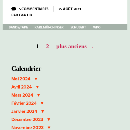
SUR
5 COMMENTAIRES
25 AOÛT 2021
MÜNCHINGER
PAR
C&A HD
–
SCHUBERT
II/III
BANDE/TAPE
KARL MÜNCHINGER
SCHUBERT
WPO
SYMPHONIES
N°
4
Pagination
&
1
2
plus anciens
→
5
des
WPO
publications
Calendrier
Mai 2024
Avril 2024
Mars 2024
Février 2024
Janvier 2024
Décembre 2023
Novembre 2023