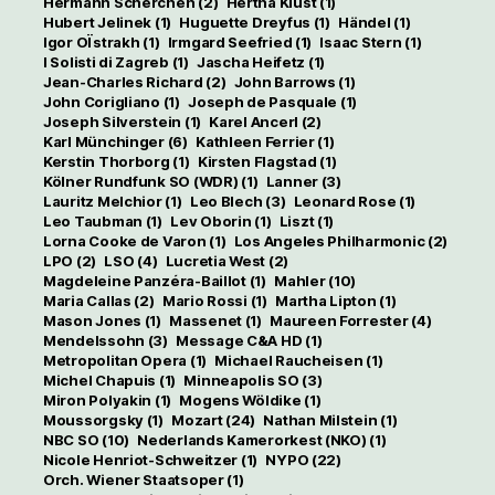
Hermann Scherchen
(2)
Hertha Klust
(1)
Hubert Jelinek
(1)
Huguette Dreyfus
(1)
Händel
(1)
Igor OÏstrakh
(1)
Irmgard Seefried
(1)
Isaac Stern
(1)
I Solisti di Zagreb
(1)
Jascha Heifetz
(1)
Jean-Charles Richard
(2)
John Barrows
(1)
John Corigliano
(1)
Joseph de Pasquale
(1)
Joseph Silverstein
(1)
Karel Ancerl
(2)
Karl Münchinger
(6)
Kathleen Ferrier
(1)
Kerstin Thorborg
(1)
Kirsten Flagstad
(1)
Kölner Rundfunk SO (WDR)
(1)
Lanner
(3)
Lauritz Melchior
(1)
Leo Blech
(3)
Leonard Rose
(1)
Leo Taubman
(1)
Lev Oborin
(1)
Liszt
(1)
Lorna Cooke de Varon
(1)
Los Angeles Philharmonic
(2)
LPO
(2)
LSO
(4)
Lucretia West
(2)
Magdeleine Panzéra-Baillot
(1)
Mahler
(10)
Maria Callas
(2)
Mario Rossi
(1)
Martha Lipton
(1)
Mason Jones
(1)
Massenet
(1)
Maureen Forrester
(4)
Mendelssohn
(3)
Message C&A HD
(1)
Metropolitan Opera
(1)
Michael Raucheisen
(1)
Michel Chapuis
(1)
Minneapolis SO
(3)
Miron Polyakin
(1)
Mogens Wöldike
(1)
Moussorgsky
(1)
Mozart
(24)
Nathan Milstein
(1)
NBC SO
(10)
Nederlands Kamerorkest (NKO)
(1)
Nicole Henriot-Schweitzer
(1)
NYPO
(22)
Orch. Wiener Staatsoper
(1)