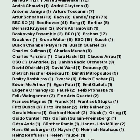
Alfred Prinz
(1)
Alfred Wallenstein
(2)
André Chauvin
(1)
André Cluytens
(1)
Antonio Janigro
(1)
Arturo Toscanini
(7)
Artur Schnabel
(13)
Bach
(8)
Bande/Tape
(76)
BBC SO
(3)
Beethoven
(41)
Berg
(1)
Berlioz
(5)
Bernard Kruysen
(2)
Boris Abramovich
(1)
Boskovsky Ensemble
(3)
BPO
(3)
Brahms
(17)
Bruckner
(1)
Bruno Walter
(6)
BSO
(15)
Busch
(1)
Busch Chamber Players
(1)
Busch Quartet
(3)
Charles Kullman
(1)
Charles Munch
(9)
Charles Panzéra
(1)
Clara Haskil
(2)
Claudio Arrau
(1)
CSO
(1)
D'Andrieu
(2)
Danish Radio Orchestra
(3)
David Oïstrakh
(2)
David Ward
(1)
Debussy
(5)
Dietrich Fischer-Dieskau
(1)
Dimitri Mitropoulos
(9)
Dmitry Bashkirov
(1)
Dvorák
(6)
Edwin Fischer
(7)
Edwin Mc Arthur
(1)
Egon Petri
(1)
Emil Guilels
(1)
Eugene Ormandy
(2)
Fauré
(2)
Felix Prohaska
(1)
Felix Weingartner
(2)
Fine Arts Quartet
(2)
Frances Magnes
(1)
Franck
(4)
František Stupka
(1)
Fritz Busch
(6)
Fritz Kreisler
(2)
Fritz Reiner
(2)
Gerald Moore
(1)
Gerhard Hüsch
(2)
Gluck
(1)
Grieg
(1)
Guido Cantelli
(13)
Guilain (Guilain-Freinsberg)
(1)
Géza Anda
(1)
Günther Ramin
(1)
Hanns-Udo Müller
(2)
Hans Gillesberger
(1)
Haydn
(11)
Heinrich Neuhaus
(1)
Heinz Rehfuss
(1)
Helen Traubel
(1)