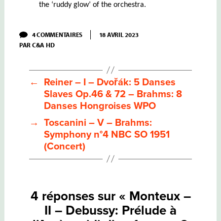
the ‘ruddy glow’ of the orchestra.
SUR
4 COMMENTAIRES
18 AVRIL 2023
MONTEUX
PAR
C&A HD
–
II
–
DEBUSSY:
PRÉLUDE
←
Reiner – I – Dvořák: 5 Danses
À
Slaves Op.46 & 72 – Brahms: 8
L’APRÈS-
MIDI
Danses Hongroises WPO
D’UN
FAUNE
→
Toscanini – V – Brahms:
–
Symphony n°4 NBC SO 1951
2
NOCTURNES;
(Concert)
RAVEL:
RAPSODIE
ESPAGNOLE
–
PAVANE
POUR
4 réponses sur « Monteux –
UNE
II – Debussy: Prélude à
INFANTE
DÉFUNTE