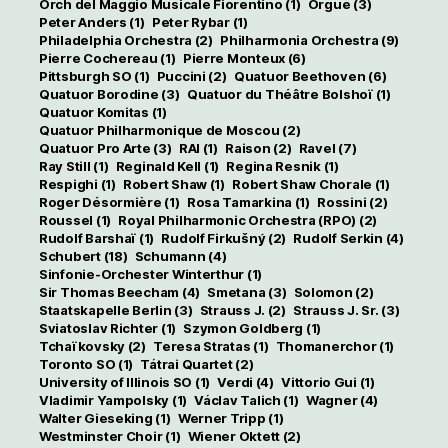
Orch del Maggio Musicale Fiorentino
(1)
Orgue
(3)
Peter Anders
(1)
Peter Rybar
(1)
Philadelphia Orchestra
(2)
Philharmonia Orchestra
(9)
Pierre Cochereau
(1)
Pierre Monteux
(6)
Pittsburgh SO
(1)
Puccini
(2)
Quatuor Beethoven
(6)
Quatuor Borodine
(3)
Quatuor du Théâtre Bolshoï
(1)
Quatuor Komitas
(1)
Quatuor Philharmonique de Moscou
(2)
Quatuor Pro Arte
(3)
RAI
(1)
Raison
(2)
Ravel
(7)
Ray Still
(1)
Reginald Kell
(1)
Regina Resnik
(1)
Respighi
(1)
Robert Shaw
(1)
Robert Shaw Chorale
(1)
Roger Désormière
(1)
Rosa Tamarkina
(1)
Rossini
(2)
Roussel
(1)
Royal Philharmonic Orchestra (RPO)
(2)
Rudolf Barshaï
(1)
Rudolf Firkušný
(2)
Rudolf Serkin
(4)
Schubert
(18)
Schumann
(4)
Sinfonie-Orchester Winterthur
(1)
Sir Thomas Beecham
(4)
Smetana
(3)
Solomon
(2)
Staatskapelle Berlin
(3)
Strauss J.
(2)
Strauss J. Sr.
(3)
Sviatoslav Richter
(1)
Szymon Goldberg
(1)
Tchaïkovsky
(2)
Teresa Stratas
(1)
Thomanerchor
(1)
Toronto SO
(1)
Tátrai Quartet
(2)
University of Illinois SO
(1)
Verdi
(4)
Vittorio Gui
(1)
Vladimir Yampolsky
(1)
Václav Talich
(1)
Wagner
(4)
Walter Gieseking
(1)
Werner Tripp
(1)
Westminster Choir
(1)
Wiener Oktett
(2)