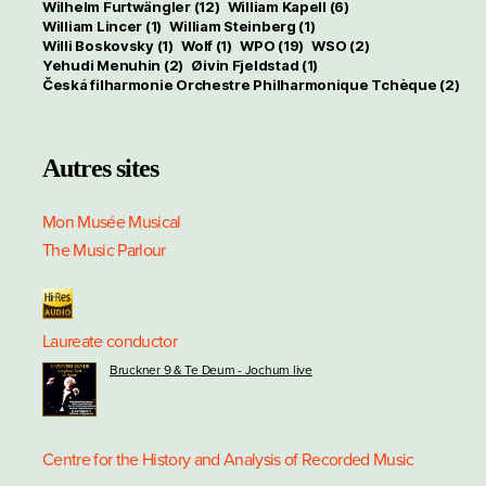
Wilhelm Furtwängler
(12)
William Kapell
(6)
William Lincer
(1)
William Steinberg
(1)
Willi Boskovsky
(1)
Wolf
(1)
WPO
(19)
WSO
(2)
Yehudi Menuhin
(2)
Øivin Fjeldstad
(1)
Česká filharmonie Orchestre Philharmonique Tchèque
(2)
Autres sites
Mon Musée Musical
The Music Parlour
Laureate conductor
Bruckner 9 & Te Deum - Jochum live
Centre for the History and Analysis of Recorded Music