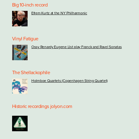
Big 10-inch record
Efrem Kurtz at the NY Philharmonic
Vinyl Fatigue
Ossy Renardy Eugene LIst play Franck and Ravel Sonatas
The Shellackophile
Holmboe Quartets (Copenhagen String Quartet)
Historic recordings
jolyon.com