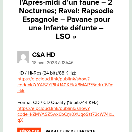
l’Après-midi d’un faune – 2
–
LSO
Nocturnes; Ravel: Rapsodie
Espagnole – Pavane pour
une Infante défunte –
LSO »
dit :
C&A HD
18 avril 2023 à 13h46
HD / Hi-Res (24 bits/88 KHz):
https://e.pcloud.link/publink/show?
code=kZeYASZYPlbU40KFkX8MAP75drKrf6Dc
ckk
Format CD / CD Quality (16 bits/44 KHz):
https://e.pcloud.link/publink/show?
code=kZMYASZ5wx6bCrjr0XUqoSzt72cW74ixJ
qX
PAR AUTEUR DE L’ARTICLE
RÉPONDRE