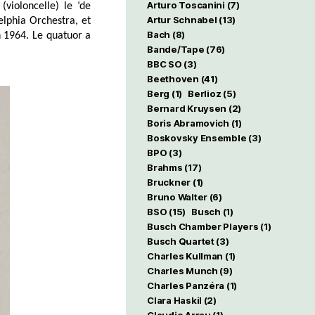
Arturo Toscanini
(7)
(violoncelle) le ‘de
Artur Schnabel
(13)
elphia Orchestra, et
Bach
(8)
n 1964. Le quatuor a
Bande/Tape
(76)
BBC SO
(3)
Beethoven
(41)
Berg
(1)
Berlioz
(5)
Bernard Kruysen
(2)
Boris Abramovich
(1)
Boskovsky Ensemble
(3)
BPO
(3)
Brahms
(17)
Bruckner
(1)
Bruno Walter
(6)
BSO
(15)
Busch
(1)
Busch Chamber Players
(1)
Busch Quartet
(3)
Charles Kullman
(1)
Charles Munch
(9)
Charles Panzéra
(1)
Clara Haskil
(2)