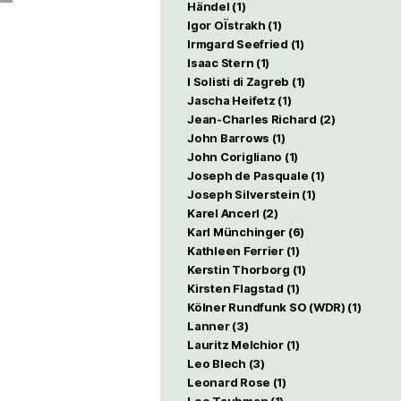
Händel
(1)
Igor OÏstrakh
(1)
Irmgard Seefried
(1)
Isaac Stern
(1)
I Solisti di Zagreb
(1)
Jascha Heifetz
(1)
Jean-Charles Richard
(2)
John Barrows
(1)
John Corigliano
(1)
Joseph de Pasquale
(1)
Joseph Silverstein
(1)
Karel Ancerl
(2)
Karl Münchinger
(6)
Kathleen Ferrier
(1)
Kerstin Thorborg
(1)
Kirsten Flagstad
(1)
Kölner Rundfunk SO (WDR)
(1)
Lanner
(3)
Lauritz Melchior
(1)
Leo Blech
(3)
Leonard Rose
(1)