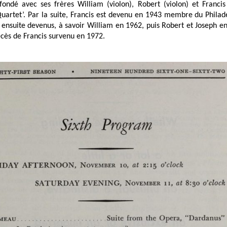
fondé avec ses frères William (violon), Robert (violon) et Francis 
Quartet’. Par la suite, Francis est devenu en 1943 membre du Philad
t ensuite devenus, à savoir William en 1962, puis Robert et Joseph e
écès de Francis survenu en 1972.