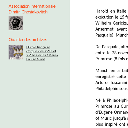
Association internationale
Dimitri Chostakovitch
Harold en Itali
exécution le 15 f
Wilhelm Gericke,
Ansermet, avant 
Pasquale). Munch 
Quartier des archives
De Pasquale, alto
L'Ecole française
d'orgue des XVIIe et
entre le 28 nove
XVIIIe siècles / Marie-
Primrose (8 fois 
Louise Girod
Munch en a fait
enregistré cette
Arturo Toscanini
Philadelphie sous
Né à Philadelph
Primrose au Curt
d’Eugene Ormandy
of Music jusqu’à 
plus inspiré ont