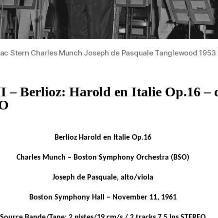
aac Stern Charles Munch Joseph de Pasquale Tanglewood 1953
 – Berlioz: Harold en Italie Op.16 – 
SO
Berlioz Harold en Italie Op.16
Charles Munch – Boston Symphony Orchestra (BSO)
Joseph de Pasquale, alto/viola
Boston Symphony Hall – November 11, 1961
Source Bande/Tape: 2 pistes/19 cm/s / 2 tracks 7.5 ips STEREO