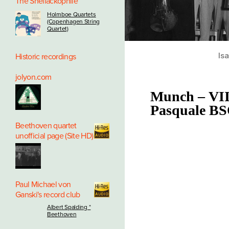
The Shellackophile
Holmboe Quartets
(Copenhagen String
Quartet)
Is
Historic recordings
jolyon.com
Munch – VIII
Pasquale B
Beethoven quartet
unofficial page (Site HD)
Paul Michael von
Ganski's record club
Albert Spalding *
Beethoven