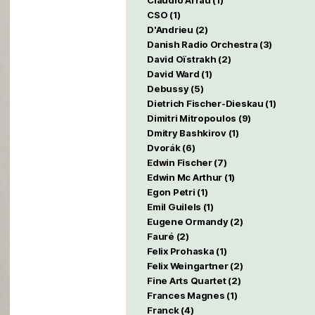
Claudio Arrau
(1)
CSO
(1)
D'Andrieu
(2)
Danish Radio Orchestra
(3)
David Oïstrakh
(2)
David Ward
(1)
Debussy
(5)
Dietrich Fischer-Dieskau
(1)
Dimitri Mitropoulos
(9)
Dmitry Bashkirov
(1)
Dvorák
(6)
Edwin Fischer
(7)
Edwin Mc Arthur
(1)
Egon Petri
(1)
Emil Guilels
(1)
Eugene Ormandy
(2)
Fauré
(2)
Felix Prohaska
(1)
Felix Weingartner
(2)
Fine Arts Quartet
(2)
Frances Magnes
(1)
Franck
(4)