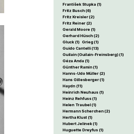
František Stupka
(1)
Fritz Busch
(6)
Fritz Kreisler
(2)
Fritz Reiner
(2)
Gerald Moore
(1)
Gerhard Hüsch
(2)
Gluck
(1)
Grieg
(1)
Guido Cantelli
(13)
Guilain (Guilain-Freinsberg)
(1)
Géza Anda
(1)
Günther Ramin
(1)
Hanns-Udo Müller
(2)
Hans Gillesberger
(1)
Haydn
(11)
Heinrich Neuhaus
(1)
Heinz Rehfuss
(1)
Helen Traubel
(1)
Hermann Scherchen
(2)
Hertha Klust
(1)
Hubert Jelinek
(1)
Huguette Dreyfus
(1)