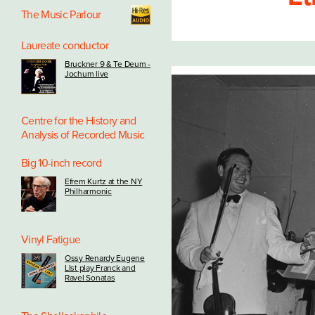
The Music Parlour
Laureate conductor
Bruckner 9 & Te Deum -
Jochum live
Centre for the History and
Analysis of Recorded Music
Big 10-inch record
Efrem Kurtz at the NY
Philharmonic
Vinyl Fatigue
Ossy Renardy Eugene
LIst play Franck and
Ravel Sonatas