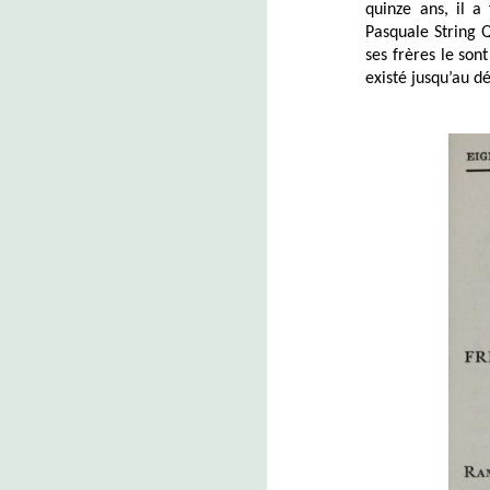
quinze ans, il a 
Pasquale String 
ses frères le son
existé jusqu’au d