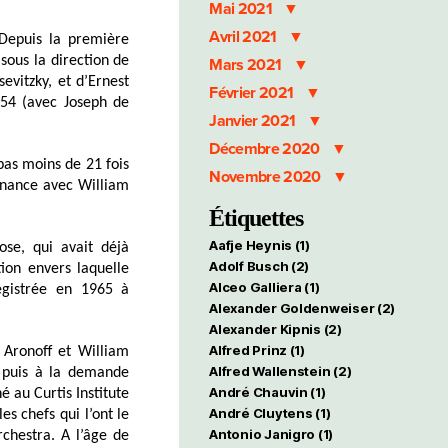
Mai 2021
Avril 2021
Depuis la première
sous la direction de
Mars 2021
evitzky, et d’Ernest
Février 2021
54 (avec Joseph de
Janvier 2021
Décembre 2020
pas moins de 21 fois
Novembre 2020
rnance avec William
Étiquettes
Aafje Heynis
(1)
se, qui avait déjà
Adolf Busch
(2)
ion envers laquelle
Alceo Galliera
(1)
registrée en 1965 à
Alexander Goldenweiser
(2)
Alexander Kipnis
(2)
Alfred Prinz
(1)
 Aronoff et William
Alfred Wallenstein
(2)
4 puis à la demande
André Chauvin
(1)
 au Curtis Institute
André Cluytens
(1)
s chefs qui l’ont le
Antonio Janigro
(1)
rchestra. A l’âge de