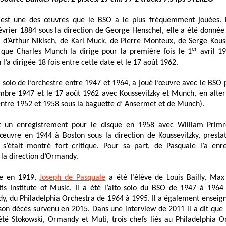
e est une des œuvres que le BSO a le plus fréquemment jouées. 
évrier 1884 sous la direction de George Henschel, elle a été donnée 
 d’Arthur Nikisch, de Karl Muck, de Pierre Monteux, de Serge Kouss
er
que Charles Munch la dirige pour la première fois le 1
avril 19
l’a dirigée 18 fois entre cette date et le 17 août 1962.
 solo de l’orchestre entre 1947 et 1964, a joué l’œuvre avec le BSO 
mbre 1947 et le 17 août 1962 avec Koussevitzky et Munch, en alte
entre 1952 et 1958 sous la baguette d’ Ansermet et de Munch).
 un enregistrement pour le disque en 1958 avec William Primro
 œuvre en 1944 à Boston sous la direction de Koussevitzky, prestat
 s’était montré fort critique. Pour sa part, de Pasquale l’a en
 la direction d’Ormandy.
ie en 1919,
Joseph de Pasquale
a été l’élève de Louis Bailly, Max
is Institute of Music. Il a été l’alto solo du BSO de 1947 à 196
, du Philadelphia Orchestra de 1964 à 1995. Il a également enseigné
son décès survenu en 2015. Dans une interview de 2011 il a dit que le
 été Stokowski, Ormandy et Muti, trois chefs liés au Philadelphia O