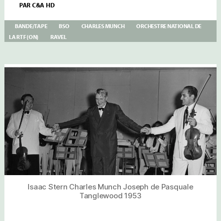
MUNCH-
PAR
C&A HD
IX-
RAVEL:
TOMBEAU
BANDE/TAPE
BSO
CHARLES MUNCH
ORCHESTRE NATIONAL DE
DE
LA RTF (ON)
RAVEL
COUPERIN
ON
–
MA
MÈRE
L’OYE
LA
VALSE
BSO
Isaac Stern Charles Munch Joseph de Pasquale
Tanglewood 1953