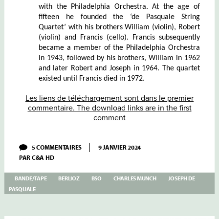
with the Philadelphia Orchestra. At the age of
fifteen he founded the ‘de Pasquale String
Quartet’ with his brothers William (violin), Robert
(violin) and Francis (cello). Francis subsequently
became a member of the Philadelphia Orchestra
in 1943, followed by his brothers, William in 1962
and later Robert and Joseph in 1964. The quartet
existed until Francis died in 1972.
Les liens de téléchargement sont dans le premier
commentaire. The download links are in the first
comment
SUR
5 COMMENTAIRES
9 JANVIER 2024
MUNCH
PAR
C&A HD
–
VIII
–
BANDE/TAPE
BERLIOZ
BSO
CHARLES MUNCH
JOSEPH DE
BERLIOZ:
PASQUALE
HAROLD
EN
ITALIE
OP.16