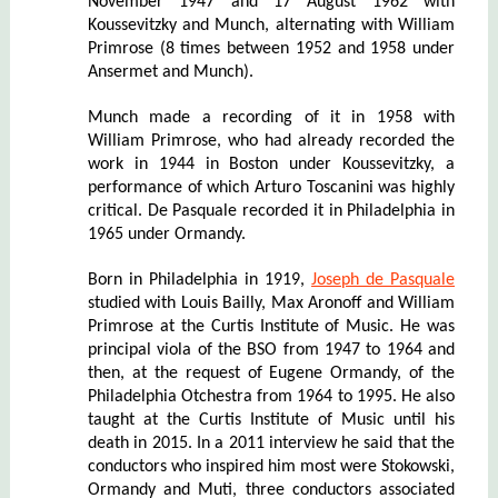
November 1947 and 17 August 1962 with
Koussevitzky and Munch, alternating with William
Primrose (8 times between 1952 and 1958 under
Ansermet and Munch).
Munch made a recording of it in 1958 with
William Primrose, who had already recorded the
work in 1944 in Boston under Koussevitzky, a
performance of which Arturo Toscanini was highly
critical. De Pasquale recorded it in Philadelphia in
1965 under Ormandy.
Born in Philadelphia in 1919,
Joseph de Pasquale
studied with Louis Bailly, Max Aronoff and William
Primrose at the Curtis Institute of Music. He was
principal viola of the BSO from 1947 to 1964 and
then, at the request of Eugene Ormandy, of the
Philadelphia Otchestra from 1964 to 1995. He also
taught at the Curtis Institute of Music until his
death in 2015. In a 2011 interview he said that the
conductors who inspired him most were Stokowski,
Ormandy and Muti, three conductors associated