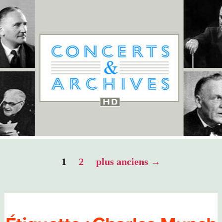
Pagination
1
2
plus anciens
→
des
publications