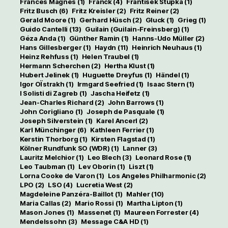
Frances Magnes
(1)
Franck
(4)
František Stupka
(1)
Fritz Busch
(6)
Fritz Kreisler
(2)
Fritz Reiner
(2)
Gerald Moore
(1)
Gerhard Hüsch
(2)
Gluck
(1)
Grieg
(1)
Guido Cantelli
(13)
Guilain (Guilain-Freinsberg)
(1)
Géza Anda
(1)
Günther Ramin
(1)
Hanns-Udo Müller
(2)
Hans Gillesberger
(1)
Haydn
(11)
Heinrich Neuhaus
(1)
Heinz Rehfuss
(1)
Helen Traubel
(1)
Hermann Scherchen
(2)
Hertha Klust
(1)
Hubert Jelinek
(1)
Huguette Dreyfus
(1)
Händel
(1)
Igor OÏstrakh
(1)
Irmgard Seefried
(1)
Isaac Stern
(1)
I Solisti di Zagreb
(1)
Jascha Heifetz
(1)
Jean-Charles Richard
(2)
John Barrows
(1)
John Corigliano
(1)
Joseph de Pasquale
(1)
Joseph Silverstein
(1)
Karel Ancerl
(2)
Karl Münchinger
(6)
Kathleen Ferrier
(1)
Kerstin Thorborg
(1)
Kirsten Flagstad
(1)
Kölner Rundfunk SO (WDR)
(1)
Lanner
(3)
Lauritz Melchior
(1)
Leo Blech
(3)
Leonard Rose
(1)
Leo Taubman
(1)
Lev Oborin
(1)
Liszt
(1)
Lorna Cooke de Varon
(1)
Los Angeles Philharmonic
(2)
LPO
(2)
LSO
(4)
Lucretia West
(2)
Magdeleine Panzéra-Baillot
(1)
Mahler
(10)
Maria Callas
(2)
Mario Rossi
(1)
Martha Lipton
(1)
Mason Jones
(1)
Massenet
(1)
Maureen Forrester
(4)
Mendelssohn
(3)
Message C&A HD
(1)