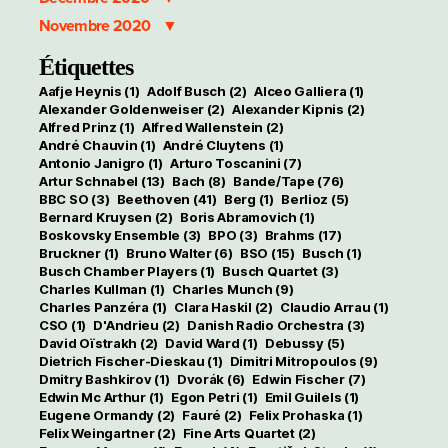
Novembre 2020
Étiquettes
Aafje Heynis
(1)
Adolf Busch
(2)
Alceo Galliera
(1)
Alexander Goldenweiser
(2)
Alexander Kipnis
(2)
Alfred Prinz
(1)
Alfred Wallenstein
(2)
André Chauvin
(1)
André Cluytens
(1)
Antonio Janigro
(1)
Arturo Toscanini
(7)
Artur Schnabel
(13)
Bach
(8)
Bande/Tape
(76)
BBC SO
(3)
Beethoven
(41)
Berg
(1)
Berlioz
(5)
Bernard Kruysen
(2)
Boris Abramovich
(1)
Boskovsky Ensemble
(3)
BPO
(3)
Brahms
(17)
Bruckner
(1)
Bruno Walter
(6)
BSO
(15)
Busch
(1)
Busch Chamber Players
(1)
Busch Quartet
(3)
Charles Kullman
(1)
Charles Munch
(9)
Charles Panzéra
(1)
Clara Haskil
(2)
Claudio Arrau
(1)
CSO
(1)
D'Andrieu
(2)
Danish Radio Orchestra
(3)
David Oïstrakh
(2)
David Ward
(1)
Debussy
(5)
Dietrich Fischer-Dieskau
(1)
Dimitri Mitropoulos
(9)
Dmitry Bashkirov
(1)
Dvorák
(6)
Edwin Fischer
(7)
Edwin Mc Arthur
(1)
Egon Petri
(1)
Emil Guilels
(1)
Eugene Ormandy
(2)
Fauré
(2)
Felix Prohaska
(1)
Felix Weingartner
(2)
Fine Arts Quartet
(2)