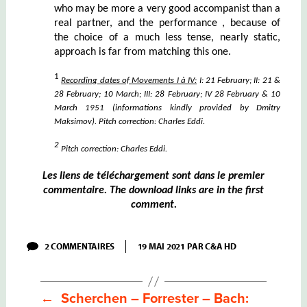
who may be more a very good accompanist than a
real partner, and the performance , because of
the choice of a much less tense, nearly static,
approach is far from matching this one.
1
Recording dates of
Movem
e
nts I à IV:
I: 21
February
; II: 21 &
28
February
; 10
March
; III: 28
February
; IV 28
February
& 10
M
ar
ch
1951
(informations
kindly provided by
Dmitry
Maksimov)
.
Pitch
correction
: Charles Eddi.
2
Pitch
correction: Charles Eddi.
Les liens de téléchargement sont dans le premier
commentaire. The download links are in the first
comment.
SUR
2 COMMENTAIRES
19 MAI 2021
PAR
C&A HD
NEUHAUS
–
BEETHOVEN:
MUSIQUE
←
Scherchen – Forrester – Bach:
DE