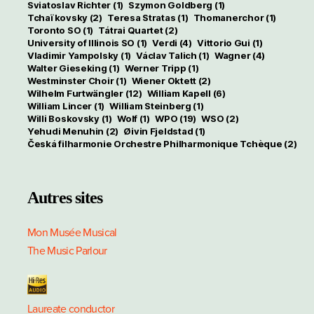
Sviatoslav Richter
(1)
Szymon Goldberg
(1)
Tchaïkovsky
(2)
Teresa Stratas
(1)
Thomanerchor
(1)
Toronto SO
(1)
Tátrai Quartet
(2)
University of Illinois SO
(1)
Verdi
(4)
Vittorio Gui
(1)
Vladimir Yampolsky
(1)
Václav Talich
(1)
Wagner
(4)
Walter Gieseking
(1)
Werner Tripp
(1)
Westminster Choir
(1)
Wiener Oktett
(2)
Wilhelm Furtwängler
(12)
William Kapell
(6)
William Lincer
(1)
William Steinberg
(1)
Willi Boskovsky
(1)
Wolf
(1)
WPO
(19)
WSO
(2)
Yehudi Menuhin
(2)
Øivin Fjeldstad
(1)
Česká filharmonie Orchestre Philharmonique Tchèque
(2)
Autres sites
Mon Musée Musical
The Music Parlour
Laureate conductor