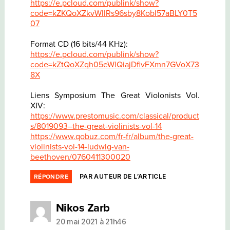
https://e.pcloud.com/publink/show?
code=kZKQoXZkvWlIRs96sby8KobI57aBLY0T5
07
Format CD (16 bits/44 KHz):
https://e.pcloud.com/publink/show?
code=kZtQoXZqh05eWlQiajDfivFXmn7GVoX73
8X
Liens Symposium The Great Violonists Vol.
XIV:
https://www.prestomusic.com/classical/product
s/8019093–the-great-violinists-vol-14
https://www.qobuz.com/fr-fr/album/the-great-
violinists-vol-14-ludwig-van-
beethoven/0760411300020
PAR AUTEUR DE L’ARTICLE
RÉPONDRE
dit :
Nikos Zarb
20 mai 2021 à 21h46