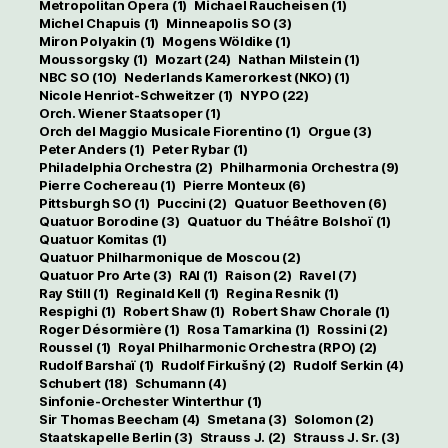
Metropolitan Opera
(1)
Michael Raucheisen
(1)
Michel Chapuis
(1)
Minneapolis SO
(3)
Miron Polyakin
(1)
Mogens Wöldike
(1)
Moussorgsky
(1)
Mozart
(24)
Nathan Milstein
(1)
NBC SO
(10)
Nederlands Kamerorkest (NKO)
(1)
Nicole Henriot-Schweitzer
(1)
NYPO
(22)
Orch. Wiener Staatsoper
(1)
Orch del Maggio Musicale Fiorentino
(1)
Orgue
(3)
Peter Anders
(1)
Peter Rybar
(1)
Philadelphia Orchestra
(2)
Philharmonia Orchestra
(9)
Pierre Cochereau
(1)
Pierre Monteux
(6)
Pittsburgh SO
(1)
Puccini
(2)
Quatuor Beethoven
(6)
Quatuor Borodine
(3)
Quatuor du Théâtre Bolshoï
(1)
Quatuor Komitas
(1)
Quatuor Philharmonique de Moscou
(2)
Quatuor Pro Arte
(3)
RAI
(1)
Raison
(2)
Ravel
(7)
Ray Still
(1)
Reginald Kell
(1)
Regina Resnik
(1)
Respighi
(1)
Robert Shaw
(1)
Robert Shaw Chorale
(1)
Roger Désormière
(1)
Rosa Tamarkina
(1)
Rossini
(2)
Roussel
(1)
Royal Philharmonic Orchestra (RPO)
(2)
Rudolf Barshaï
(1)
Rudolf Firkušný
(2)
Rudolf Serkin
(4)
Schubert
(18)
Schumann
(4)
Sinfonie-Orchester Winterthur
(1)
Sir Thomas Beecham
(4)
Smetana
(3)
Solomon
(2)
Staatskapelle Berlin
(3)
Strauss J.
(2)
Strauss J. Sr.
(3)