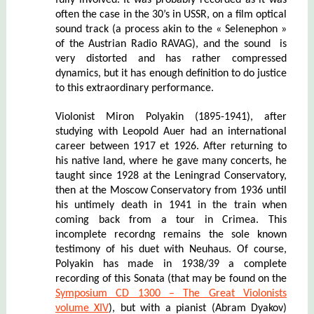
fully involved. It was probably recorded
as it was
often the case in the 30’s in USSR,
on a film optical
sound track (a process akin to the « Selenephon »
of the Austrian Radio RAVAG), and the sound is
very distorted and has rather compressed
dynamics, but it has enough definition to do justice
to this extraordinary performance.
Violonist Miron Polyakin (1895-1941), after
studying with Leopold Auer had an international
career between 1917 et 1926. After returning to
his native land, where he gave many concerts, he
taught since 1928 at the Leningrad Conservatory,
then at the Moscow Conservatory from 1936 until
his untimely death in 1941 in the train when
coming back from a tour in Crimea. This
incomplete recordng remains the sole known
testimony of his duet with Neuhaus. Of course,
Polyakin has made in 1938/39 a complete
recording of this Sonata (that may be found on the
Symposium CD 1300 – The Great Violonists
volume XIV
), but with a pianist (Abram Dyakov)