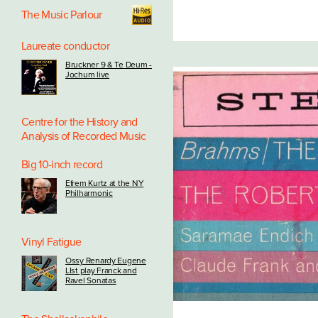
The Music Parlour
Laureate conductor
Bruckner 9 & Te Deum -
Jochum live
Centre for the History and
Analysis of Recorded Music
Big 10-inch record
Efrem Kurtz at the NY
Philharmonic
Vinyl Fatigue
Ossy Renardy Eugene
LIst play Franck and
Ravel Sonatas