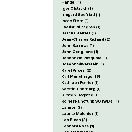
Händel
(1)
Igor OÏstrakh
(1)
Irmgard Seefried
(1)
Isaac Stern
(1)
I Solisti di Zagreb
(1)
Jascha Heifetz
(1)
Jean-Charles Richard
(2)
John Barrows
(1)
John Corigliano
(1)
Joseph de Pasquale
(1)
Joseph Silverstein
(1)
Karel Ancerl
(2)
Karl Münchinger
(6)
Kathleen Ferrier
(1)
Kerstin Thorborg
(1)
Kirsten Flagstad
(1)
Kölner Rundfunk SO (WDR)
(1)
Lanner
(3)
Lauritz Melchior
(1)
Leo Blech
(3)
Leonard Rose
(1)