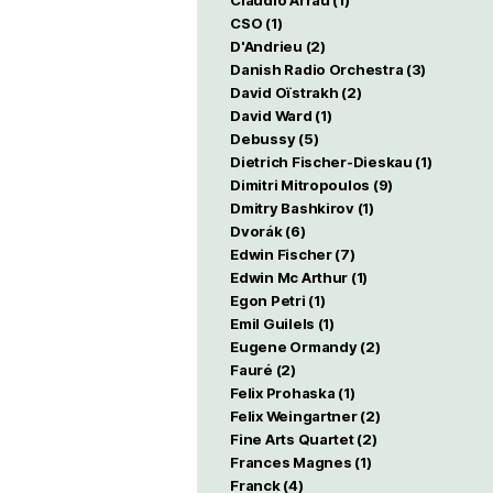
Claudio Arrau
(1)
CSO
(1)
D'Andrieu
(2)
Danish Radio Orchestra
(3)
David Oïstrakh
(2)
David Ward
(1)
Debussy
(5)
Dietrich Fischer-Dieskau
(1)
Dimitri Mitropoulos
(9)
Dmitry Bashkirov
(1)
Dvorák
(6)
Edwin Fischer
(7)
Edwin Mc Arthur
(1)
Egon Petri
(1)
Emil Guilels
(1)
Eugene Ormandy
(2)
Fauré
(2)
Felix Prohaska
(1)
Felix Weingartner
(2)
Fine Arts Quartet
(2)
Frances Magnes
(1)
Franck
(4)