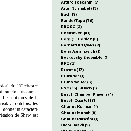
Arturo Toscanini
(7)
Artur Schnabel
(13)
Bach
(8)
Bande/Tape
(76)
BBC SO
(3)
Beethoven
(41)
Berg
(1)
Berlioz
(5)
Bernard Kruysen
(2)
Boris Abramovich
(1)
Boskovsky Ensemble
(3)
BPO
(3)
Brahms
(17)
Bruckner
(1)
Bruno Walter
(6)
sical de l’Orchestre
BSO
(15)
Busch
(1)
 toutefois recours à
Busch Chamber Players
(1)
 Les critiques de l’
Busch Quartet
(3)
sik’. Toutefois, les
Charles Kullman
(1)
ui donne un caractère
Charles Munch
(9)
rétation de Shaw est
Charles Panzéra
(1)
Clara Haskil
(2)