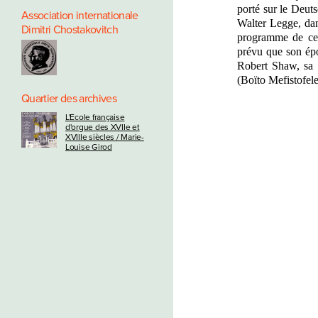
porté sur le Deut
Association internationale
Walter Legge, dan
Dimitri Chostakovitch
programme de ce c
prévu que son ép
Robert Shaw, sa 
(Boïto Mefistofel
Quartier des archives
L'Ecole française
d'orgue des XVIIe et
XVIIIe siècles / Marie-
Louise Girod