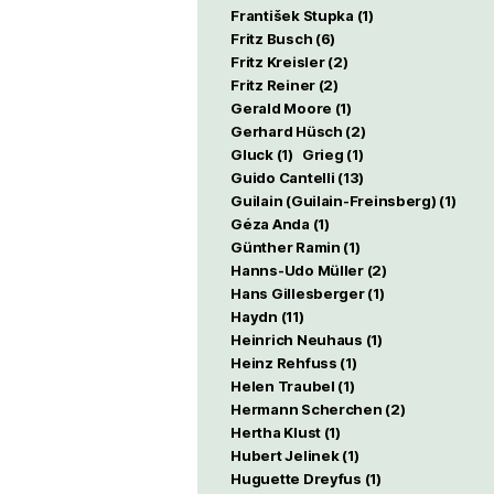
František Stupka
(1)
Fritz Busch
(6)
Fritz Kreisler
(2)
Fritz Reiner
(2)
Gerald Moore
(1)
Gerhard Hüsch
(2)
Gluck
(1)
Grieg
(1)
Guido Cantelli
(13)
Guilain (Guilain-Freinsberg)
(1)
Géza Anda
(1)
Günther Ramin
(1)
Hanns-Udo Müller
(2)
Hans Gillesberger
(1)
Haydn
(11)
Heinrich Neuhaus
(1)
Heinz Rehfuss
(1)
Helen Traubel
(1)
Hermann Scherchen
(2)
Hertha Klust
(1)
Hubert Jelinek
(1)
Huguette Dreyfus
(1)