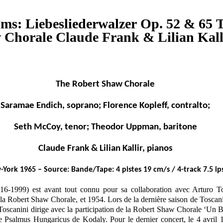
ms: Liebesliederwalzer Op. 52 & 65 
Chorale Claude Frank & Lilian Kalli
The Robert Shaw Chorale
Saramae Endich, soprano; Florence Kopleff, contralto;
Seth McCoy, tenor; Theodor Uppman, baritone
Claude Frank & Lilian Kallir, pianos
York 1965 – Source: Bande/Tape: 4 pistes 19 cm/s / 4-track 7.5 ip
6-1999) est avant tout connu pour sa collaboration avec Arturo To
 la Robert Shaw Chorale, et 1954. Lors de la dernière saison de Tosca
e Toscanini dirige avec la participation de la Robert Shaw Chorale ‘Un 
le Psalmus Hungaricus de Kodaly. Pour le dernier concert, le 4 avril 1