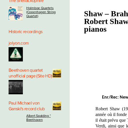
The Shellackophile
Holmboe Quartets
Shaw – Brah
(Copenhagen String
Quartet)
Robert Shaw 
pianos
Historic recordings
jolyon.com
Beethoven quartet
unofficial page (Site HD)
Enr/Rec: New-
Paul Michael von
Ganski's record club
Robert Shaw (191
année où il fonde
Albert Spalding *
il était prévu qu
Beethoven
Verdi, ainsi que 