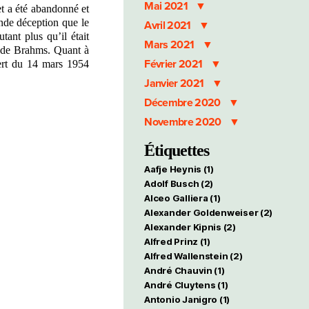
Mai 2021
et a été abandonné et
nde déception que le
Avril 2021
ant plus qu’il était
Mars 2021
 de Brahms. Quant à
Février 2021
cert du 14 mars 1954
Janvier 2021
Décembre 2020
Novembre 2020
Étiquettes
Aafje Heynis
(1)
Adolf Busch
(2)
Alceo Galliera
(1)
Alexander Goldenweiser
(2)
Alexander Kipnis
(2)
Alfred Prinz
(1)
Alfred Wallenstein
(2)
André Chauvin
(1)
André Cluytens
(1)
Antonio Janigro
(1)