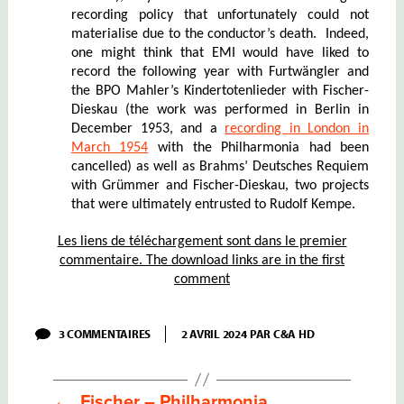
recording policy that unfortunately could not
materialise due to the conductor’s death. Indeed,
one might think that EMI would have liked to
record
the following year with Furtwängler and
the BPO
Mahler’s Kindertotenlieder with Fischer-
Dieskau (the work was performed in Berlin in
December 1953, and a
recording in London in
March 1954
with the Philharmonia had been
cancelled) as well as Brahms’ Deutsches Requiem
with Grümmer and Fischer-Dieskau, two projects
that were ultimately entrusted to Rudolf Kempe.
Les liens de téléchargement sont dans le premier
commentaire. The download links are in the first
comment
SUR
3 COMMENTAIRES
2 AVRIL 2024
PAR
C&A HD
MENUHIN
FURTWÄNGLER
–
MENDELSSOHN:
←
Fischer – Philharmonia
CONCERTO