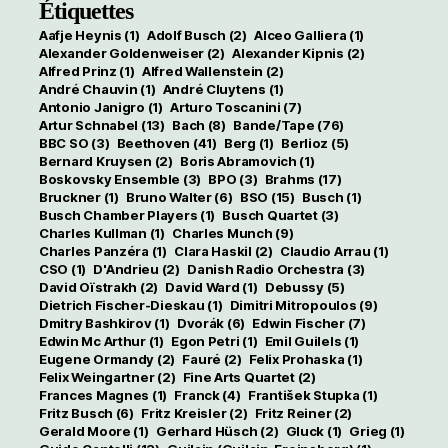
Étiquettes
Aafje Heynis
(1)
Adolf Busch
(2)
Alceo Galliera
(1)
Alexander Goldenweiser
(2)
Alexander Kipnis
(2)
Alfred Prinz
(1)
Alfred Wallenstein
(2)
André Chauvin
(1)
André Cluytens
(1)
Antonio Janigro
(1)
Arturo Toscanini
(7)
Artur Schnabel
(13)
Bach
(8)
Bande/Tape
(76)
BBC SO
(3)
Beethoven
(41)
Berg
(1)
Berlioz
(5)
Bernard Kruysen
(2)
Boris Abramovich
(1)
Boskovsky Ensemble
(3)
BPO
(3)
Brahms
(17)
Bruckner
(1)
Bruno Walter
(6)
BSO
(15)
Busch
(1)
Busch Chamber Players
(1)
Busch Quartet
(3)
Charles Kullman
(1)
Charles Munch
(9)
Charles Panzéra
(1)
Clara Haskil
(2)
Claudio Arrau
(1)
CSO
(1)
D'Andrieu
(2)
Danish Radio Orchestra
(3)
David Oïstrakh
(2)
David Ward
(1)
Debussy
(5)
Dietrich Fischer-Dieskau
(1)
Dimitri Mitropoulos
(9)
Dmitry Bashkirov
(1)
Dvorák
(6)
Edwin Fischer
(7)
Edwin Mc Arthur
(1)
Egon Petri
(1)
Emil Guilels
(1)
Eugene Ormandy
(2)
Fauré
(2)
Felix Prohaska
(1)
Felix Weingartner
(2)
Fine Arts Quartet
(2)
Frances Magnes
(1)
Franck
(4)
František Stupka
(1)
Fritz Busch
(6)
Fritz Kreisler
(2)
Fritz Reiner
(2)
Gerald Moore
(1)
Gerhard Hüsch
(2)
Gluck
(1)
Grieg
(1)