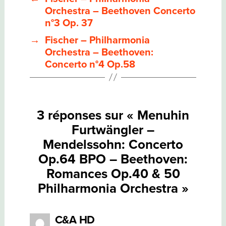
OP.64
Orchestra – Beethoven Concerto
BPO
n°3 Op. 37
–
BEETHOVEN:
→
Fischer – Philharmonia
ROMANCES
OP.40
Orchestra – Beethoven:
&
Concerto n°4 Op.58
50
PHILHARMONIA
ORCHESTRA
3 réponses sur « Menuhin
Furtwängler –
Mendelssohn: Concerto
Op.64 BPO – Beethoven:
Romances Op.40 & 50
Philharmonia Orchestra »
dit :
C&A HD