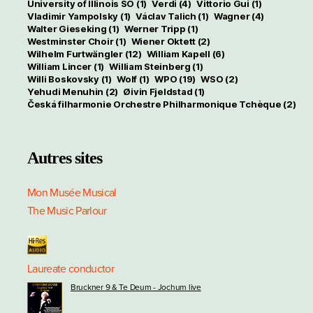
University of Illinois SO
(1)
Verdi
(4)
Vittorio Gui
(1)
Vladimir Yampolsky
(1)
Václav Talich
(1)
Wagner
(4)
Walter Gieseking
(1)
Werner Tripp
(1)
Westminster Choir
(1)
Wiener Oktett
(2)
Wilhelm Furtwängler
(12)
William Kapell
(6)
William Lincer
(1)
William Steinberg
(1)
Willi Boskovsky
(1)
Wolf
(1)
WPO
(19)
WSO
(2)
Yehudi Menuhin
(2)
Øivin Fjeldstad
(1)
Česká filharmonie Orchestre Philharmonique Tchèque
(2)
Autres sites
Mon Musée Musical
The Music Parlour
Laureate conductor
Bruckner 9 & Te Deum - Jochum live