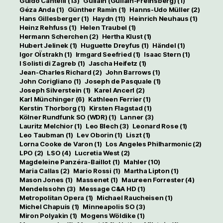
Guido Cantelli
(13)
Guilain (Guilain-Freinsberg)
(1)
Géza Anda
(1)
Günther Ramin
(1)
Hanns-Udo Müller
(2)
Hans Gillesberger
(1)
Haydn
(11)
Heinrich Neuhaus
(1)
Heinz Rehfuss
(1)
Helen Traubel
(1)
Hermann Scherchen
(2)
Hertha Klust
(1)
Hubert Jelinek
(1)
Huguette Dreyfus
(1)
Händel
(1)
Igor OÏstrakh
(1)
Irmgard Seefried
(1)
Isaac Stern
(1)
I Solisti di Zagreb
(1)
Jascha Heifetz
(1)
Jean-Charles Richard
(2)
John Barrows
(1)
John Corigliano
(1)
Joseph de Pasquale
(1)
Joseph Silverstein
(1)
Karel Ancerl
(2)
Karl Münchinger
(6)
Kathleen Ferrier
(1)
Kerstin Thorborg
(1)
Kirsten Flagstad
(1)
Kölner Rundfunk SO (WDR)
(1)
Lanner
(3)
Lauritz Melchior
(1)
Leo Blech
(3)
Leonard Rose
(1)
Leo Taubman
(1)
Lev Oborin
(1)
Liszt
(1)
Lorna Cooke de Varon
(1)
Los Angeles Philharmonic
(2)
LPO
(2)
LSO
(4)
Lucretia West
(2)
Magdeleine Panzéra-Baillot
(1)
Mahler
(10)
Maria Callas
(2)
Mario Rossi
(1)
Martha Lipton
(1)
Mason Jones
(1)
Massenet
(1)
Maureen Forrester
(4)
Mendelssohn
(3)
Message C&A HD
(1)
Metropolitan Opera
(1)
Michael Raucheisen
(1)
Michel Chapuis
(1)
Minneapolis SO
(3)
Miron Polyakin
(1)
Mogens Wöldike
(1)