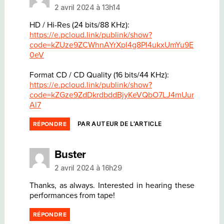
2 avril 2024 à 13h14
HD / Hi-Res (24 bits/88 KHz):
https://e.pcloud.link/publink/show?
code=kZUze9ZCWhnAYrXpI4g8PI4ukxUmYu9E
0eV
Format CD / CD Quality (16 bits/44 KHz):
https://e.pcloud.link/publink/show?
code=kZGze9ZdDkrdbddBjyKeVQbO7LJ4mUur
Al7
PAR AUTEUR DE L’ARTICLE
RÉPONDRE
dit :
Buster
2 avril 2024 à 16h29
Thanks, as always. Interested in hearing these
performances from tape!
RÉPONDRE