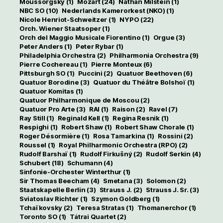
Moussorgsky
(1)
Mozart
(24)
Nathan Milstein
(1)
NBC SO
(10)
Nederlands Kamerorkest (NKO)
(1)
Nicole Henriot-Schweitzer
(1)
NYPO
(22)
Orch. Wiener Staatsoper
(1)
Orch del Maggio Musicale Fiorentino
(1)
Orgue
(3)
Peter Anders
(1)
Peter Rybar
(1)
Philadelphia Orchestra
(2)
Philharmonia Orchestra
(9)
Pierre Cochereau
(1)
Pierre Monteux
(6)
Pittsburgh SO
(1)
Puccini
(2)
Quatuor Beethoven
(6)
Quatuor Borodine
(3)
Quatuor du Théâtre Bolshoï
(1)
Quatuor Komitas
(1)
Quatuor Philharmonique de Moscou
(2)
Quatuor Pro Arte
(3)
RAI
(1)
Raison
(2)
Ravel
(7)
Ray Still
(1)
Reginald Kell
(1)
Regina Resnik
(1)
Respighi
(1)
Robert Shaw
(1)
Robert Shaw Chorale
(1)
Roger Désormière
(1)
Rosa Tamarkina
(1)
Rossini
(2)
Roussel
(1)
Royal Philharmonic Orchestra (RPO)
(2)
Rudolf Barshaï
(1)
Rudolf Firkušný
(2)
Rudolf Serkin
(4)
Schubert
(18)
Schumann
(4)
Sinfonie-Orchester Winterthur
(1)
Sir Thomas Beecham
(4)
Smetana
(3)
Solomon
(2)
Staatskapelle Berlin
(3)
Strauss J.
(2)
Strauss J. Sr.
(3)
Sviatoslav Richter
(1)
Szymon Goldberg
(1)
Tchaïkovsky
(2)
Teresa Stratas
(1)
Thomanerchor
(1)
Toronto SO
(1)
Tátrai Quartet
(2)