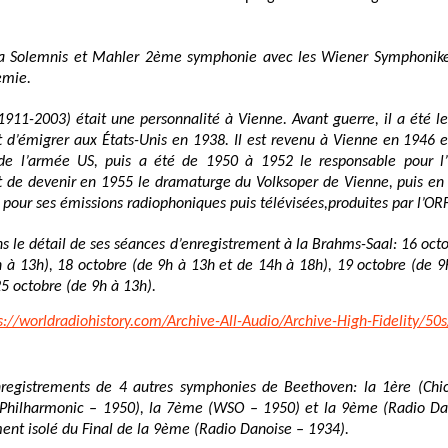
a Solemnis et Mahler 2ème symphonie avec les Wiener Symphoniker
emie.
911-2003) était une personnalité à Vienne. Avant guerre, il a été le
 d’émigrer aux États-Unis en 1938. Il est revenu à Vienne en 1946 en
 de l’armée US, puis a été de 1950 à 1952 le responsable pour l
 de devenir en 1955 le dramaturge du Volksoper de Vienne, puis en 
u pour ses émissions radiophoniques puis télévisées,produites par l’ORF
s le détail de ses séances d’enregistrement à la Brahms-Saal: 16
octo
 à 13h), 18 octobre (de 9h à 13h et de 14h à 18h), 19 octobre (de 9
25 octobre (de 9h à 13h).
s://worldradiohistory.com/Archive-All-Audio/Archive-High-Fidelity/50s
enregistrements de 4 autres symphonies de Beethoven: la 1ère (Chi
hilharmonic – 1950), la 7ème (WSO – 1950) et la 9ème (Radio Dan
ent isolé du Final de la 9ème (Radio Danoise – 1934).