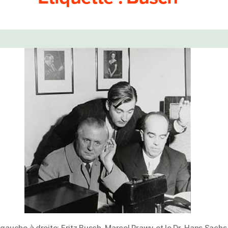
gauche à droite: Fritz Busch, Marcel Prawy et le Dr. Hans Sachs