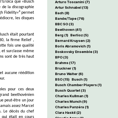
e l’Eroïca que «Busch
Arturo Toscanini
(7)
 de la discographie
Artur Schnabel
(13)
4
h Fidelity»
permet
Bach
(8)
édiocre, les disques
Bande/Tape
(76)
BBC SO
(3)
Beethoven
(41)
Busch était pourtant
Berg
(1)
Berlioz
(5)
0, la firme Relief ,
Bernard Kruysen
(2)
ette fois une qualité
Boris Abramovich
(1)
n, et surclasse même
Boskovsky Ensemble
(3)
ns sont de très haut
BPO
(3)
Brahms
(17)
Bruckner
(1)
et aucune réédition
Bruno Walter
(6)
our.
BSO
(15)
Busch
(1)
Busch Chamber Players
(1)
ibles pour ces deux
Busch Quartet
(3)
 grand beethovénien
Charles Kullman
(1)
que peut-être un jour
Charles Munch
(9)
 jamais assez Marcel
Charles Panzéra
(1)
s. Le décès du chef
Clara Haskil
(2)
 qui était en cours