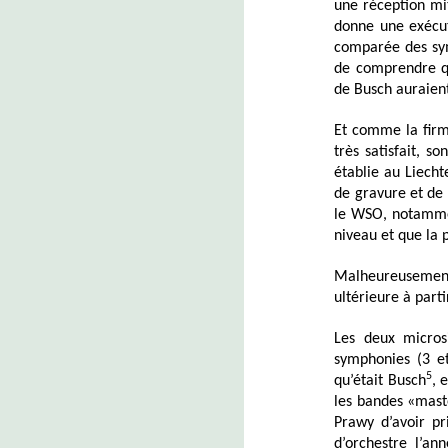
une réception mit
donne une exécut
comparée des sym
de comprendre qu
de Busch auraien
Et comme la firme
très satisfait, s
établie au Liecht
de gravure et de 
le WSO, notammen
niveau et que la 
Malheureusement,
ultérieure à parti
Les deux micros
symphonies (3 et
5
qu’était Busch
, 
les bandes «mast
Prawy d’avoir pr
d’orchestre l’an