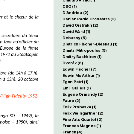
Claudio Arrau
(1)
CSO
(1)
D'Andrieu
(2)
 et le chœur de la
Danish Radio Orchestra
(3)
David Oïstrakh
(2)
David Ward
(1)
 secrétaire du ténor
Debussy
(5)
 tant qu’officier du
Dietrich Fischer-Dieskau
(1)
’Europe de la firme
Dimitri Mitropoulos
(9)
1972 du Staatsoper.
Dmitry Bashkirov
(1)
.
Dvorák
(6)
Edwin Fischer
(7)
bre (de 14h à 17 h),
Edwin Mc Arthur
(1)
h à 13h), 20 octobre
Egon Petri
(1)
Emil Guilels
(1)
Eugene Ormandy
(2)
/High-Fidelity-1952-
Fauré
(2)
Felix Prohaska
(1)
Felix Weingartner
(2)
cago SO – 1949), la
Fine Arts Quartet
(2)
oise – 1950), ainsi
Frances Magnes
(1)
Franck
(4)