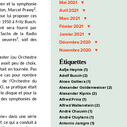
Mai 2021
en et la symphonie
2
Avril 2021
gton, Marcel Prawy
,
our lui proposer ces
Mars 2021
 1950 à Fritz Busch.
Février 2021
nt sera fourni par
Janvier 2021
 Sachs de la Radio
3
s oeuvres
, soit des
Décembre 2020
Novembre 2020
hester (ou Orchestre
Étiquettes
 avait peu de choix.
Aafje Heynis
(1)
était en tournée. Pas
Adolf Busch
(2)
 le cas pour nombre
Alceo Galliera
(1)
 de l’Orchestre du
Alexander Goldenweiser
(2)
O, sa pratique était
Alexander Kipnis
(2)
r
le disque
et pour la
Alfred Prinz
(1)
e des symphonies de
Alfred Wallenstein
(2)
André Chauvin
(1)
ie» dans une série
André Cluytens
(1)
f, ce qui a conduit à
Antonio Janigro
(1)