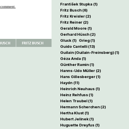
František Stupka
(1)
t comment.
Fritz Busch
(6)
Fritz Kreisler
(2)
Fritz Reiner
(2)
Gerald Moore
(1)
Gerhard Hüsch
(2)
Gluck
(1)
Grieg
(1)
BUSCH
FRITZ BUSCH
Guido Cantelli
(13)
Guilain (Guilain-Freinsberg)
(1)
Géza Anda
(1)
Günther Ramin
(1)
Hanns-Udo Müller
(2)
Hans Gillesberger
(1)
Haydn
(11)
Heinrich Neuhaus
(1)
Heinz Rehfuss
(1)
Helen Traubel
(1)
Hermann Scherchen
(2)
Hertha Klust
(1)
Hubert Jelinek
(1)
Huguette Dreyfus
(1)