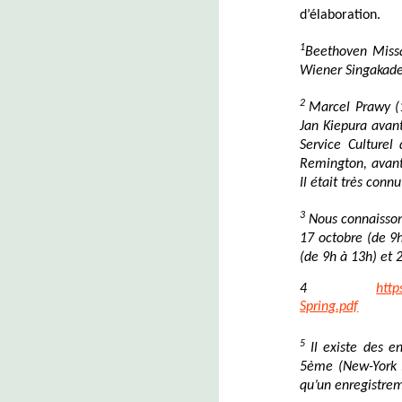
d’élaboration.
1
Beethoven Miss
Wiener Singakad
2
Marcel Prawy (1
Jan Kiepura avant
Service Culturel
Remington, avant
Il était très conn
3
Nous connaisson
17 octobre (de 9h
(de 9h à 13h) et 
4
http
Spring.pdf
5
Il existe des 
5ème (New-York P
qu’un enregistrem