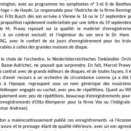
emington, avec au programme les symphonies n° 3 et 8 de Beethov
orloge » de Haydn. Le responsable pour l’Autriche de la firme Remin
vec Fritz Busch dès son arrivée à Vienne le 16 ou le 17 septembre p
 proposition rapidement matérialisée par une lettre du 19 septembre
de M. Prawy reposait sur la qualité: le matériel d’enregistreme
e à un contrat exclusif, et l’ingénieur du son sera le Dr. Hans
AG, avec le confort de six jours d’enregistrement pour les troi
rables à celles des grandes maisons de disque.
le choix de l’orchestre, le Niederösterreichisches Tonkünstler Orc
 Basse-Autriche), ne pouvait que surprendre. En fait, Marcel Prawy
 contrat avec de grands éditeurs de disques, et de toutes façons, il 
s d’avoir recours à un orchestre de circonstance comme ça a été
ts à l’époque, regroupant sous un nom générique des musiciens
 Volksoper engagés au cachet, avec peu de répétitions. Quant au WS
 également avec peu de répétitions, beaucoup d’enregistrements pou
 enregistrements d’Otto Klemperer pour la firme Vox ou l’intégral
kmar Andreae).
ton a malencontreusement publié ces enregistrements «à l’économ
avure et le pressage étant de qualité inférieure, avec un son agressi