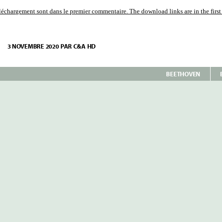
éléchargement sont dans le premier commentaire. The download links are in the firs
R
3 NOVEMBRE 2020
PAR
C&A HD
TZ
SCH
BEETHOVEN
ETHOVEN
MPHONIES