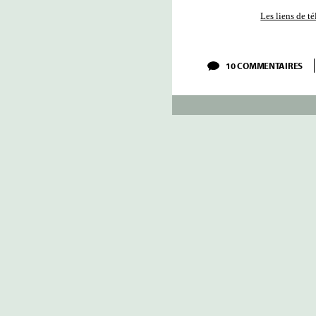
Les liens de t
SU
10 COMMENTAIRES
FRI
BU
–
I
–
BE
SY
N°
3
ET
8