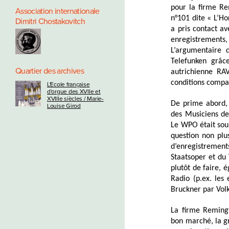
pour la firme R
Association internationale
n°101 dite « L’H
Dimitri Chostakovitch
a pris contact a
enregistrements,
L’argumentaire 
Telefunken grâc
Quartier des archives
autrichienne RAV
conditions compa
L'Ecole française
d'orgue des XVIIe et
XVIIIe siècles / Marie-
De prime abord, 
Louise Girod
des Musiciens de
Le WPO était sous
question non plu
d’enregistremen
Staatsoper et du
plutôt de faire,
Radio (p.ex. les
Bruckner par Vol
La firme Reming
bon marché, la gr