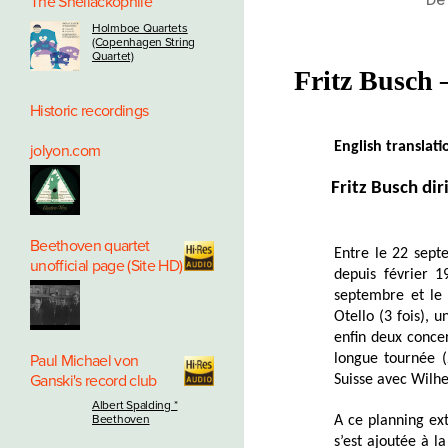
The Shellackophile
Holmboe Quartets
(Copenhagen String
Quartet)
Fritz Busch 
Historic recordings
English translat
jolyon.com
Fritz Busch di
Beethoven quartet
Entre le 22 sept
unofficial page (Site HD)
depuis février 1
septembre et le 
Otello (3 fois), 
enfin deux concer
Paul Michael von
longue tournée (
Ganski's record club
Suisse avec Wilh
Albert Spalding *
Beethoven
A ce planning ex
s’est ajoutée à 