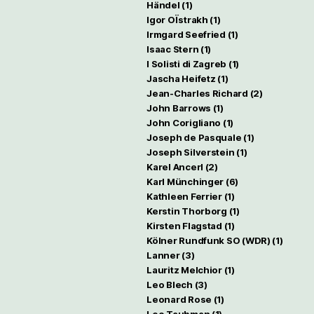
Händel
(1)
Igor OÏstrakh
(1)
Irmgard Seefried
(1)
Isaac Stern
(1)
I Solisti di Zagreb
(1)
Jascha Heifetz
(1)
Jean-Charles Richard
(2)
John Barrows
(1)
John Corigliano
(1)
Joseph de Pasquale
(1)
Joseph Silverstein
(1)
Karel Ancerl
(2)
Karl Münchinger
(6)
Kathleen Ferrier
(1)
Kerstin Thorborg
(1)
Kirsten Flagstad
(1)
Kölner Rundfunk SO (WDR)
(1)
Lanner
(3)
Lauritz Melchior
(1)
Leo Blech
(3)
Leonard Rose
(1)