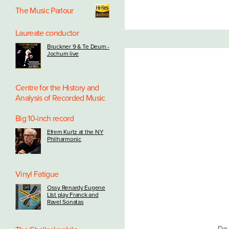
The Music Parlour
Laureate conductor
Bruckner 9 & Te Deum -
Jochum live
Centre for the History and
Analysis of Recorded Music
Big 10-inch record
Efrem Kurtz at the NY
Philharmonic
Vinyl Fatigue
Ossy Renardy Eugene
LIst play Franck and
Ravel Sonatas
De 