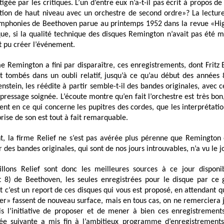
igée par les critiques. L’un d’entre eux n’a-t-il pas écrit à propos d
ion de haut niveau avec un orchestre de second ordre»? La lecture
phonies de Beethoven parue au printemps 1952 dans la revue «Hig
e, si la qualité technique des disques Remington n’avait pas été m
t pu créer l’événement.
 Remington a fini par disparaître, ces enregistrements, dont Fritz 
ont tombés dans un oubli relatif, jusqu’à ce qu’au début des années 8
enstein, les réédite à partir semble-t-il des bandes originales, avec c
pressage soignée. L’écoute montre qu’en fait l’orchestre est très bo
t en ce qui concerne les pupitres des cordes, que les interprétatio
prise de son est tout à fait remarquable.
 la firme Relief ne s’est pas avérée plus pérenne que Remington 
r des bandes originales, qui sont de nos jours introuvables, n’a vu le j
illons Relief sont donc les meilleures sources à ce jour dispon
 8) de Beethoven, les seules enregistrées pour le disque par ce
et c’est un report de ces disques qui vous est proposé, en attendant 
er» fassent de nouveau surface, mais en tous cas, on ne remerciera
is l’initiative de proposer et de mener à bien ces enregistrement
née suivante a mis fin à l’ambitieux programme d’enregistrements