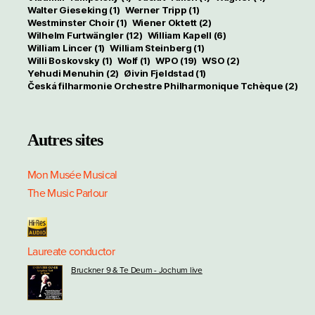
Walter Gieseking
(1)
Werner Tripp
(1)
Westminster Choir
(1)
Wiener Oktett
(2)
Wilhelm Furtwängler
(12)
William Kapell
(6)
William Lincer
(1)
William Steinberg
(1)
Willi Boskovsky
(1)
Wolf
(1)
WPO
(19)
WSO
(2)
Yehudi Menuhin
(2)
Øivin Fjeldstad
(1)
Česká filharmonie Orchestre Philharmonique Tchèque
(2)
Autres sites
Mon Musée Musical
The Music Parlour
Laureate conductor
Bruckner 9 & Te Deum - Jochum live