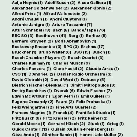
Aafje Heynis
(1)
Adolf Busch
(2)
Alceo Galliera
(1)
Alexander Goldenweiser
(2)
Alexander Kipnis
(2)
Alfred Prinz
(1)
Alfred Wallenstein
(2)
André Chauvin
(1)
André Cluytens
(1)
Antonio Janigro
(1)
Arturo Toscanini
(7)
Artur Schnabel
(13)
Bach
(8)
Bande/Tape
(76)
BBC SO
(3)
Beethoven
(41)
Berg
(1)
Berlioz
(5)
Bernard Kruysen
(2)
Boris Abramovich
(1)
Boskovsky Ensemble
(3)
BPO
(3)
Brahms
(17)
Bruckner
(1)
Bruno Walter
(6)
BSO
(15)
Busch
(1)
Busch Chamber Players
(1)
Busch Quartet
(3)
Charles Kullman
(1)
Charles Munch
(9)
Charles Panzéra
(1)
Clara Haskil
(2)
Claudio Arrau
(1)
CSO
(1)
D'Andrieu
(2)
Danish Radio Orchestra
(3)
David Oïstrakh
(2)
David Ward
(1)
Debussy
(5)
Dietrich Fischer-Dieskau
(1)
Dimitri Mitropoulos
(9)
Dmitry Bashkirov
(1)
Dvorák
(6)
Edwin Fischer
(7)
Edwin Mc Arthur
(1)
Egon Petri
(1)
Emil Guilels
(1)
Eugene Ormandy
(2)
Fauré
(2)
Felix Prohaska
(1)
Felix Weingartner
(2)
Fine Arts Quartet
(2)
Frances Magnes
(1)
Franck
(4)
František Stupka
(1)
Fritz Busch
(6)
Fritz Kreisler
(2)
Fritz Reiner
(2)
Gerald Moore
(1)
Gerhard Hüsch
(2)
Gluck
(1)
Grieg
(1)
Guido Cantelli
(13)
Guilain (Guilain-Freinsberg)
(1)
Géza Anda
(1)
Günther Ramin
(1)
Hanns-Udo Müller
(2)