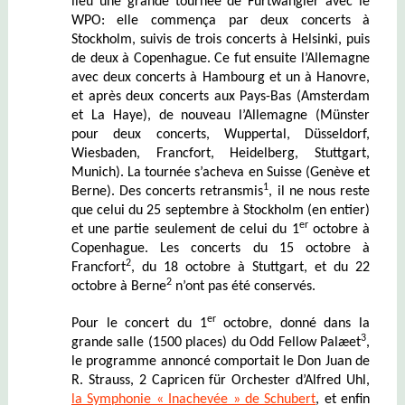
lieu une grande tournée de Furtwängler avec le
WPO: elle commença par deux concerts à
Stockholm, suivis de trois concerts à Helsinki, puis
de deux à Copenhague. Ce fut ensuite l’Allemagne
avec deux concerts à Hambourg et un à Hanovre,
et après deux concerts aux Pays-Bas (Amsterdam
et La Haye), de nouveau l’Allemagne (Münster
pour deux concerts, Wuppertal, Düsseldorf,
Wiesbaden, Francfort, Heidelberg, Stuttgart,
Munich). La tournée s’acheva en Suisse (Genève et
1
Berne). Des concerts retransmis
, il ne nous reste
que celui du 25 septembre à Stockholm (en entier)
er
et une partie seulement de celui du 1
octobre à
Copenhague. Les concerts du 15 octobre à
2
Francfort
, du 18 octobre à Stuttgart, et du 22
2
octobre à Berne
n’ont pas été conservés.
er
P
our le concert du 1
octobre
,
donné dans la
3
grande salle (1500 places) du Odd Fellow Palæet
,
le programme annoncé comportait le Don Juan de
R. Strauss,
2 Capricen für Orchester d’Alfred Uhl,
la Symphonie « Inachevée » de Schubert
, et enfin