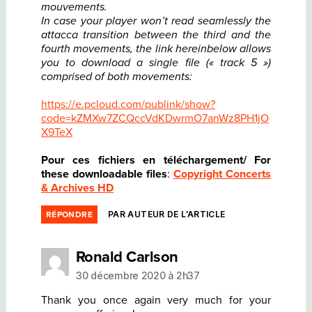
mouvements.
In case your player won’t read seamlessly the
attacca transition between the third and the
fourth movements, the link hereinbelow allows
you to download a single file (« track 5 »)
comprised of both movements:
https://e.pcloud.com/publink/show?
code=kZMXw7ZCQccVdKDwrmO7anWz8PH1jO
X9TeX
Pour ces fichiers en téléchargement/ For
these downloadable files
:
Copyright Concerts
& Archives HD
PAR AUTEUR DE L’ARTICLE
RÉPONDRE
dit :
Ronald Carlson
30 décembre 2020 à 2h37
Thank you once again very much for your