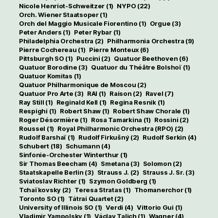
Nicole Henriot-Schweitzer
(1)
NYPO
(22)
Orch. Wiener Staatsoper
(1)
Orch del Maggio Musicale Fiorentino
(1)
Orgue
(3)
Peter Anders
(1)
Peter Rybar
(1)
Philadelphia Orchestra
(2)
Philharmonia Orchestra
(9)
Pierre Cochereau
(1)
Pierre Monteux
(6)
Pittsburgh SO
(1)
Puccini
(2)
Quatuor Beethoven
(6)
Quatuor Borodine
(3)
Quatuor du Théâtre Bolshoï
(1)
Quatuor Komitas
(1)
Quatuor Philharmonique de Moscou
(2)
Quatuor Pro Arte
(3)
RAI
(1)
Raison
(2)
Ravel
(7)
Ray Still
(1)
Reginald Kell
(1)
Regina Resnik
(1)
Respighi
(1)
Robert Shaw
(1)
Robert Shaw Chorale
(1)
Roger Désormière
(1)
Rosa Tamarkina
(1)
Rossini
(2)
Roussel
(1)
Royal Philharmonic Orchestra (RPO)
(2)
Rudolf Barshaï
(1)
Rudolf Firkušný
(2)
Rudolf Serkin
(4)
Schubert
(18)
Schumann
(4)
Sinfonie-Orchester Winterthur
(1)
Sir Thomas Beecham
(4)
Smetana
(3)
Solomon
(2)
Staatskapelle Berlin
(3)
Strauss J.
(2)
Strauss J. Sr.
(3)
Sviatoslav Richter
(1)
Szymon Goldberg
(1)
Tchaïkovsky
(2)
Teresa Stratas
(1)
Thomanerchor
(1)
Toronto SO
(1)
Tátrai Quartet
(2)
University of Illinois SO
(1)
Verdi
(4)
Vittorio Gui
(1)
Vladimir Yampolsky
(1)
Václav Talich
(1)
Wagner
(4)