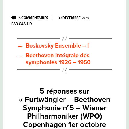
SUR
5 COMMENTAIRES
30 DÉCEMBRE 2020
FURTWÄNGLER
PAR
C&A HD
–
BEETHOVEN
SYMPHONIE
N°5
–
←
Boskovsky Ensemble – I
WIENER
PHILHARMONIKER
→
Beethoven Intégrale des
(WPO)
symphonies 1926 – 1950
COPENHAGEN
1ER
OCTOBRE
1950
5 réponses sur
« Furtwängler – Beethoven
Symphonie n°5 – Wiener
Philharmoniker (WPO)
Copenhagen 1er octobre