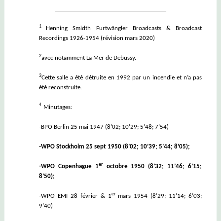
_________________________
1
Henning Smidth
Furtwängler Broadcasts & Broadcast
Recordings 1926-1954
(révision mars 2020)
2
avec notamment La Mer de Debussy.
3
Cette salle a été détruite en 1992 par un incendie et n’a pas
été reconstruite.
4
Minutages:
-BPO Berlin 25 mai 1947 (8’02; 10’29; 5’48; 7’54)
-WPO Stockholm 25 sept 1950 (8’02; 10’39; 5’44; 8’05);
er
-WPO Copenhague 1
octobre 1950 (8’32; 11’46; 6’15;
8’50)
;
er
-WPO EMI 28 février & 1
mars 1954 (8’29; 11’14; 6’03;
9’40)