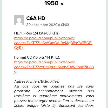
1950 »
dit :
C&A HD
30 décembre 2020 à 0h03
HD/Hi-Res (24 bits/88 KHz):
https://e.pcloud.com/publink/show?
code=kZvKP7ZtufvAQmOAi0eMgBBx9WfBQEl
OyRk
Format CD (16 bits/44 KHz):
https://e.pcloud.com/publink/show?
code=kZaKP7ZaY0tlKgutuSKohaTAWFon87ILGB
y
Autres Fichiers/Extra Files:
Au cas vous ne pourriez pas lire sans
problème l’enchaînement attacca des
troisième et quatrième mouvements, vous
pouvez télécharger avec le lien ci-dessous un
fichier unique (piste 5) réunissant ces deux