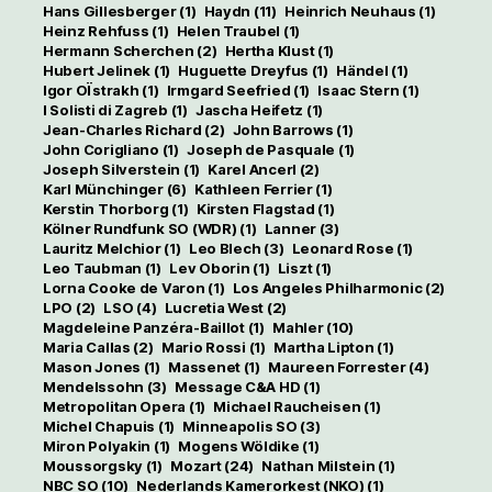
Hans Gillesberger
(1)
Haydn
(11)
Heinrich Neuhaus
(1)
Heinz Rehfuss
(1)
Helen Traubel
(1)
Hermann Scherchen
(2)
Hertha Klust
(1)
Hubert Jelinek
(1)
Huguette Dreyfus
(1)
Händel
(1)
Igor OÏstrakh
(1)
Irmgard Seefried
(1)
Isaac Stern
(1)
I Solisti di Zagreb
(1)
Jascha Heifetz
(1)
Jean-Charles Richard
(2)
John Barrows
(1)
John Corigliano
(1)
Joseph de Pasquale
(1)
Joseph Silverstein
(1)
Karel Ancerl
(2)
Karl Münchinger
(6)
Kathleen Ferrier
(1)
Kerstin Thorborg
(1)
Kirsten Flagstad
(1)
Kölner Rundfunk SO (WDR)
(1)
Lanner
(3)
Lauritz Melchior
(1)
Leo Blech
(3)
Leonard Rose
(1)
Leo Taubman
(1)
Lev Oborin
(1)
Liszt
(1)
Lorna Cooke de Varon
(1)
Los Angeles Philharmonic
(2)
LPO
(2)
LSO
(4)
Lucretia West
(2)
Magdeleine Panzéra-Baillot
(1)
Mahler
(10)
Maria Callas
(2)
Mario Rossi
(1)
Martha Lipton
(1)
Mason Jones
(1)
Massenet
(1)
Maureen Forrester
(4)
Mendelssohn
(3)
Message C&A HD
(1)
Metropolitan Opera
(1)
Michael Raucheisen
(1)
Michel Chapuis
(1)
Minneapolis SO
(3)
Miron Polyakin
(1)
Mogens Wöldike
(1)
Moussorgsky
(1)
Mozart
(24)
Nathan Milstein
(1)
NBC SO
(10)
Nederlands Kamerorkest (NKO)
(1)