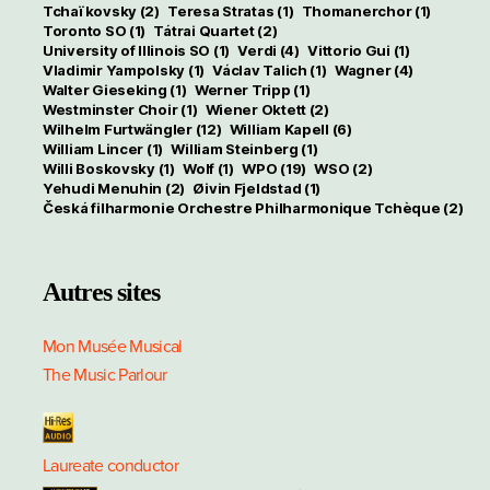
Tchaïkovsky
(2)
Teresa Stratas
(1)
Thomanerchor
(1)
Toronto SO
(1)
Tátrai Quartet
(2)
University of Illinois SO
(1)
Verdi
(4)
Vittorio Gui
(1)
Vladimir Yampolsky
(1)
Václav Talich
(1)
Wagner
(4)
Walter Gieseking
(1)
Werner Tripp
(1)
Westminster Choir
(1)
Wiener Oktett
(2)
Wilhelm Furtwängler
(12)
William Kapell
(6)
William Lincer
(1)
William Steinberg
(1)
Willi Boskovsky
(1)
Wolf
(1)
WPO
(19)
WSO
(2)
Yehudi Menuhin
(2)
Øivin Fjeldstad
(1)
Česká filharmonie Orchestre Philharmonique Tchèque
(2)
Autres sites
Mon Musée Musical
The Music Parlour
Laureate conductor