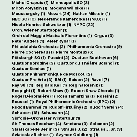
Michel Chapuis
(1)
Minneapolis SO
(3)
Miron Polyakin
(1)
Mogens Wöldike
(1)
Moussorgsky
(1)
Mozart
(24)
Nathan Milstein
(1)
NBC SO
(10)
Nederlands Kamerorkest (NKO)
(1)
Nicole Henriot-Schweitzer
(1)
NYPO
(22)
Orch. Wiener Staatsoper
(1)
Orch del Maggio Musicale Fiorentino
(1)
Orgue
(3)
Peter Anders
(1)
Peter Rybar
(1)
Philadelphia Orchestra
(2)
Philharmonia Orchestra
(9)
Pierre Cochereau
(1)
Pierre Monteux
(6)
Pittsburgh SO
(1)
Puccini
(2)
Quatuor Beethoven
(6)
Quatuor Borodine
(3)
Quatuor du Théâtre Bolshoï
(1)
Quatuor Komitas
(1)
Quatuor Philharmonique de Moscou
(2)
Quatuor Pro Arte
(3)
RAI
(1)
Raison
(2)
Ravel
(7)
Ray Still
(1)
Reginald Kell
(1)
Regina Resnik
(1)
Respighi
(1)
Robert Shaw
(1)
Robert Shaw Chorale
(1)
Roger Désormière
(1)
Rosa Tamarkina
(1)
Rossini
(2)
Roussel
(1)
Royal Philharmonic Orchestra (RPO)
(2)
Rudolf Barshaï
(1)
Rudolf Firkušný
(2)
Rudolf Serkin
(4)
Schubert
(18)
Schumann
(4)
Sinfonie-Orchester Winterthur
(1)
Sir Thomas Beecham
(4)
Smetana
(3)
Solomon
(2)
Staatskapelle Berlin
(3)
Strauss J.
(2)
Strauss J. Sr.
(3)
Sviatoslav Richter
(1)
Szymon Goldberg
(1)