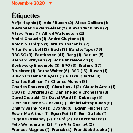
Novembre 2020
Étiquettes
Aafje Heynis
(1)
Adolf Busch
(2)
Alceo Galliera
(1)
Alexander Goldenweiser
(2)
Alexander Kipnis
(2)
Alfred Prinz
(1)
Alfred Wallenstein
(2)
André Chauvin
(1)
André Cluytens
(1)
Antonio Janigro
(1)
Arturo Toscanini
(7)
Artur Schnabel
(13)
Bach
(8)
Bande/Tape
(76)
BBC SO
(3)
Beethoven
(41)
Berg
(1)
Berlioz
(5)
Bernard Kruysen
(2)
Boris Abramovich
(1)
Boskovsky Ensemble
(3)
BPO
(3)
Brahms
(17)
Bruckner
(1)
Bruno Walter
(6)
BSO
(15)
Busch
(1)
Busch Chamber Players
(1)
Busch Quartet
(3)
Charles Kullman
(1)
Charles Munch
(9)
Charles Panzéra
(1)
Clara Haskil
(2)
Claudio Arrau
(1)
CSO
(1)
D'Andrieu
(2)
Danish Radio Orchestra
(3)
David Oïstrakh
(2)
David Ward
(1)
Debussy
(5)
Dietrich Fischer-Dieskau
(1)
Dimitri Mitropoulos
(9)
Dmitry Bashkirov
(1)
Dvorák
(6)
Edwin Fischer
(7)
Edwin Mc Arthur
(1)
Egon Petri
(1)
Emil Guilels
(1)
Eugene Ormandy
(2)
Fauré
(2)
Felix Prohaska
(1)
Felix Weingartner
(2)
Fine Arts Quartet
(2)
Frances Magnes
(1)
Franck
(4)
František Stupka
(1)