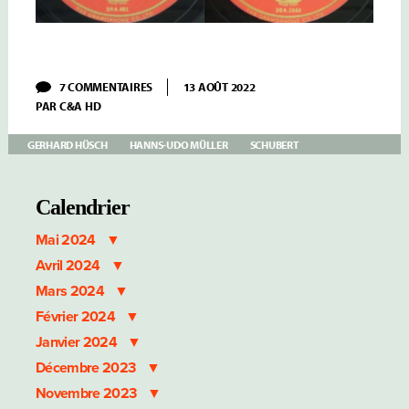
SUR
7 COMMENTAIRES
13 AOÛT 2022
HÜSCH
PAR
C&A HD
–
I
–
GERHARD HÜSCH
HANNS-UDO MÜLLER
SCHUBERT
SCHUBERT:
DIE
SCHÖNE
MÜLLERIN
Calendrier
HANNS-
UDO
Mai 2024
MÜLLER
Avril 2024
Mars 2024
Février 2024
Janvier 2024
Décembre 2023
Novembre 2023