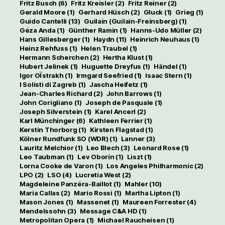
Fritz Busch
(6)
Fritz Kreisler
(2)
Fritz Reiner
(2)
Gerald Moore
(1)
Gerhard Hüsch
(2)
Gluck
(1)
Grieg
(1)
Guido Cantelli
(13)
Guilain (Guilain-Freinsberg)
(1)
Géza Anda
(1)
Günther Ramin
(1)
Hanns-Udo Müller
(2)
Hans Gillesberger
(1)
Haydn
(11)
Heinrich Neuhaus
(1)
Heinz Rehfuss
(1)
Helen Traubel
(1)
Hermann Scherchen
(2)
Hertha Klust
(1)
Hubert Jelinek
(1)
Huguette Dreyfus
(1)
Händel
(1)
Igor OÏstrakh
(1)
Irmgard Seefried
(1)
Isaac Stern
(1)
I Solisti di Zagreb
(1)
Jascha Heifetz
(1)
Jean-Charles Richard
(2)
John Barrows
(1)
John Corigliano
(1)
Joseph de Pasquale
(1)
Joseph Silverstein
(1)
Karel Ancerl
(2)
Karl Münchinger
(6)
Kathleen Ferrier
(1)
Kerstin Thorborg
(1)
Kirsten Flagstad
(1)
Kölner Rundfunk SO (WDR)
(1)
Lanner
(3)
Lauritz Melchior
(1)
Leo Blech
(3)
Leonard Rose
(1)
Leo Taubman
(1)
Lev Oborin
(1)
Liszt
(1)
Lorna Cooke de Varon
(1)
Los Angeles Philharmonic
(2)
LPO
(2)
LSO
(4)
Lucretia West
(2)
Magdeleine Panzéra-Baillot
(1)
Mahler
(10)
Maria Callas
(2)
Mario Rossi
(1)
Martha Lipton
(1)
Mason Jones
(1)
Massenet
(1)
Maureen Forrester
(4)
Mendelssohn
(3)
Message C&A HD
(1)
Metropolitan Opera
(1)
Michael Raucheisen
(1)