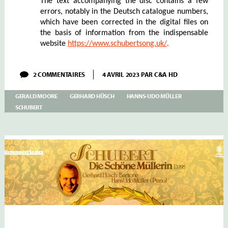
The text accompanying the disc contains a few
errors, notably in the Deutsch catalogue numbers,
which have been corrected in the digital files on
the basis of information from the indispensable
.
website
https://www.schubertsong.uk/
SUR
2 COMMENTAIRES
4 AVRIL 2023
PAR
C&A HD
HÜSCH
–
GERALD MOORE
GERHARD HÜSCH
HANNS-UDO MÜLLER
II
–
SCHUBERT
SCHUBERT:
16
LIEDER
HANNS-
UDO
MÜLLER
&
GERALD
MOORE