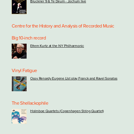
Bruckner 9 & Te Deum - Jochum live
Centre for the History and Analysis of Recorded Music
Big 10-inch record
Efrem Kurtz at the NY Philharmonic
Vinyl Fatigue
Ossy Renardy Eugene LIst play Franck and Ravel Sonatas
The Shellackophile
Holmboe Quartets (Copenhagen String Quartet)