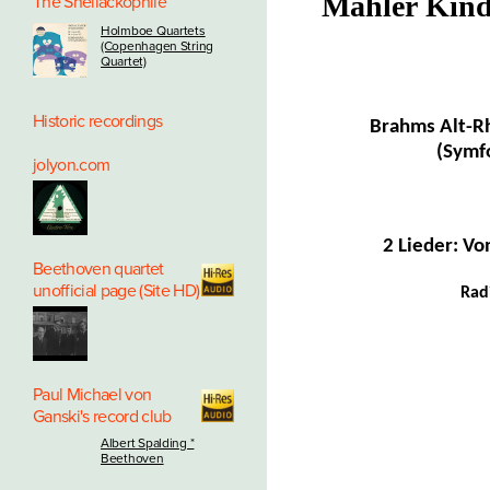
Mahler Kind
The Shellackophile
Holmboe Quartets
(Copenhagen String
Quartet)
Historic recordings
Brahms Alt-R
(Symf
jolyon.com
2 Lieder: Vo
Beethoven quartet
unofficial page (Site HD)
Rad
Paul Michael von
Ganski's record club
Albert Spalding *
Beethoven