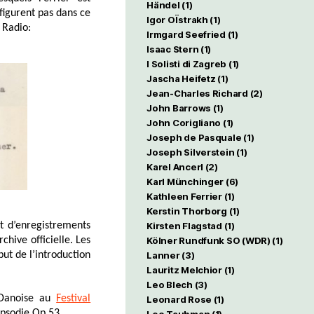
Händel
(1)
figurent pas dans ce
Igor OÏstrakh
(1)
 Radio:
Irmgard Seefried
(1)
Isaac Stern
(1)
I Solisti di Zagreb
(1)
Jascha Heifetz
(1)
Jean-Charles Richard
(2)
John Barrows
(1)
John Corigliano
(1)
Joseph de Pasquale
(1)
Joseph Silverstein
(1)
Karel Ancerl
(2)
Karl Münchinger
(6)
Kathleen Ferrier
(1)
Kerstin Thorborg
(1)
Kirsten Flagstad
(1)
t d’enregistrements
Kölner Rundfunk SO (WDR)
(1)
hive officielle. Les
Lanner
(3)
but de l’introduction
Lauritz Melchior
(1)
Leo Blech
(3)
o Danoise au
Festival
Leonard Rose
(1)
apsodie Op.53.