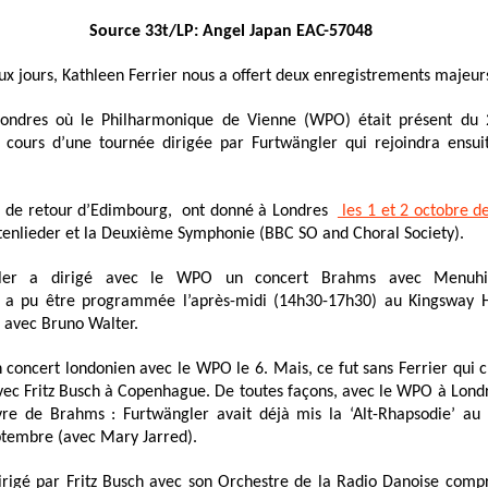
Source 33t/LP: Angel Japan EAC-57048
ux jours, Kathleen Ferrier nous a offert deux enregistrements majeur
Londres où le Philharmonique de Vienne (WPO) était présent du
cours d’une tournée dirigée par Furtwängler qui rejoindra ensui
r, de retour d’Edimbourg, ont donné à Londres
les 1 et 2 octobre d
otenlieder et la Deuxième Symphonie (BBC SO and Choral Society).
gler a dirigé avec le WPO un concert Brahms avec Menuhi
t a pu être programmée l’après-midi (14h30-17h30) au Kingsway H
r avec Bruno Walter.
n concert londonien avec le WPO le 6.
Mais, ce fut sans Ferrier qui c
vec Fritz Busch à Copenhague. De toutes façons,
avec le WPO à Lond
vre de Brahms : Furtwängler avait déjà mis la ‘Alt-Rhapsodie’ a
ptembre (avec Mary Jarred).
igé par Fritz Busch avec son Orchestre de la Radio Danoise comp