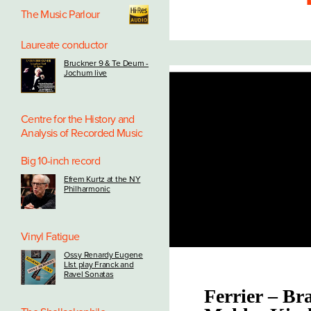
The Music Parlour
Laureate conductor
Bruckner 9 & Te Deum -
Jochum live
Centre for the History and
Analysis of Recorded Music
Big 10-inch record
Efrem Kurtz at the NY
Philharmonic
Vinyl Fatigue
Ossy Renardy Eugene
LIst play Franck and
Ravel Sonatas
Ferrier – Br