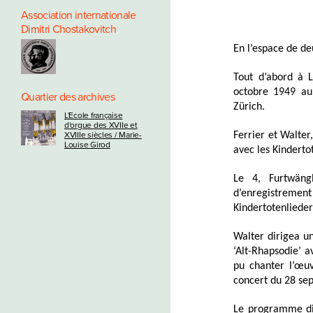
Association internationale
Dimitri Chostakovitch
En l’espace de de
Tout d’abord à 
octobre 1949 au 
Quartier des archives
Zürich.
L'Ecole française
d'orgue des XVIIe et
XVIIIe siècles / Marie-
Ferrier et Walte
Louise Girod
avec les Kindert
Le 4, Furtwän
d’enregistremen
Kindertotenliede
Walter dirigea u
‘Alt-Rhapsodie’ a
pu chanter l’œu
concert du 28 se
Le programme dir