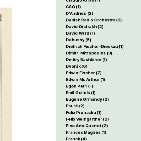
Claudio Arrau
(1)
CSO
(1)
D'Andrieu
(2)
Danish Radio Orchestra
(3)
David Oïstrakh
(2)
David Ward
(1)
Debussy
(5)
Dietrich Fischer-Dieskau
(1)
Dimitri Mitropoulos
(9)
Dmitry Bashkirov
(1)
Dvorák
(6)
Edwin Fischer
(7)
Edwin Mc Arthur
(1)
Egon Petri
(1)
Emil Guilels
(1)
Eugene Ormandy
(2)
Fauré
(2)
Felix Prohaska
(1)
Felix Weingartner
(2)
Fine Arts Quartet
(2)
Frances Magnes
(1)
Franck
(4)