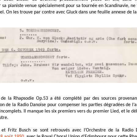
sa pianiste venue spécialement pour sa tournée en Scandinavie, ne 
l. On les trouve par contre avec Gluck dans une feuille annexe de la
t de la Rhapsodie Op.53 a été complété par des sources provenan
ion de la Radio Danoise pour compenser les parties dégradées de l’arc
incomplets. Il manque les six premiers vers du premier Lied, et le dé
utre.
r et Fritz Busch se sont retrouvés avec l’Orchestre de la Radi
28 août 1950
, avec le Royal Choral Union d’Edimbourg pour cette Rh