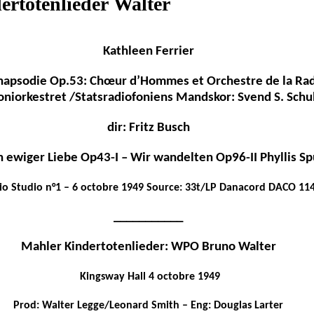
ertotenlieder Walter
Kathleen Ferrier
hapsodie Op.53: Chœur d’Hommes et Orchestre de la Rad
oniorkestret /Statsradiofoniens Mandskor: Svend S. Schul
dir: Fritz Busch
n ewiger Liebe Op43-I – Wir wandelten Op96-II Phyllis Sp
io Studio n°1 – 6 octobre 1949 Source: 33t/LP Danacord DACO 11
___________
Mahler Kindertotenlieder: WPO Bruno Walter
Kingsway Hall 4 octobre 1949
Prod: Walter Legge/Leonard Smith – Eng: Douglas Larter