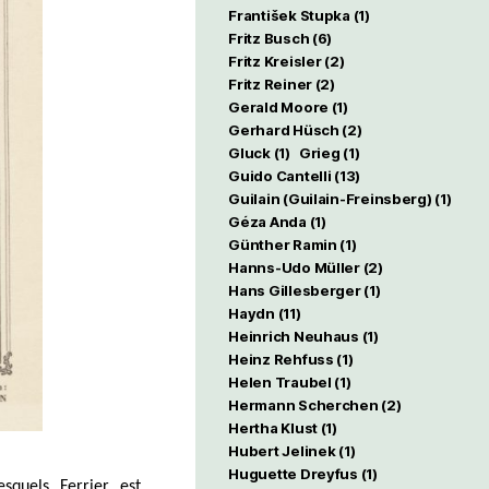
František Stupka
(1)
Fritz Busch
(6)
Fritz Kreisler
(2)
Fritz Reiner
(2)
Gerald Moore
(1)
Gerhard Hüsch
(2)
Gluck
(1)
Grieg
(1)
Guido Cantelli
(13)
Guilain (Guilain-Freinsberg)
(1)
Géza Anda
(1)
Günther Ramin
(1)
Hanns-Udo Müller
(2)
Hans Gillesberger
(1)
Haydn
(11)
Heinrich Neuhaus
(1)
Heinz Rehfuss
(1)
Helen Traubel
(1)
Hermann Scherchen
(2)
Hertha Klust
(1)
Hubert Jelinek
(1)
Huguette Dreyfus
(1)
squels Ferrier est