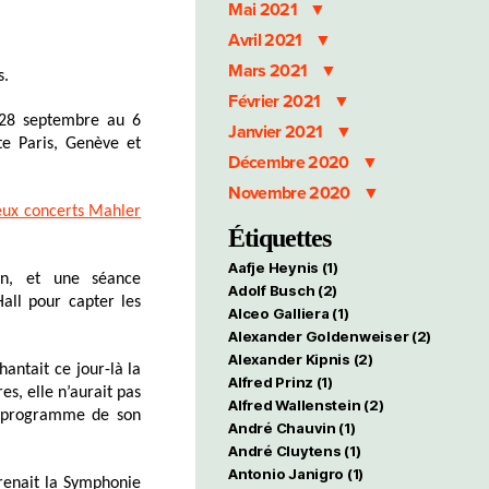
Mai 2021
Avril 2021
Mars 2021
s.
Février 2021
 28 septembre au 6
Janvier 2021
te Paris, Genève et
Décembre 2020
Novembre 2020
eux concerts Mahler
Étiquettes
Aafje Heynis
(1)
n, et une séance
Adolf Busch
(2)
all pour capter les
Alceo Galliera
(1)
Alexander Goldenweiser
(2)
Alexander Kipnis
(2)
hantait ce jour-là la
Alfred Prinz
(1)
res,
elle n’aurait pas
Alfred Wallenstein
(2)
u programme de son
André Chauvin
(1)
André Cluytens
(1)
Antonio Janigro
(1)
renait la Symphonie