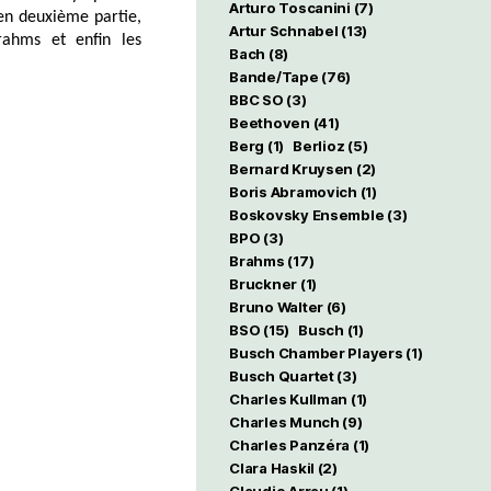
Arturo Toscanini
(7)
en deuxième partie,
Artur Schnabel
(13)
rahms et enfin les
Bach
(8)
Bande/Tape
(76)
BBC SO
(3)
Beethoven
(41)
Berg
(1)
Berlioz
(5)
Bernard Kruysen
(2)
Boris Abramovich
(1)
Boskovsky Ensemble
(3)
BPO
(3)
Brahms
(17)
Bruckner
(1)
Bruno Walter
(6)
BSO
(15)
Busch
(1)
Busch Chamber Players
(1)
Busch Quartet
(3)
Charles Kullman
(1)
Charles Munch
(9)
Charles Panzéra
(1)
Clara Haskil
(2)