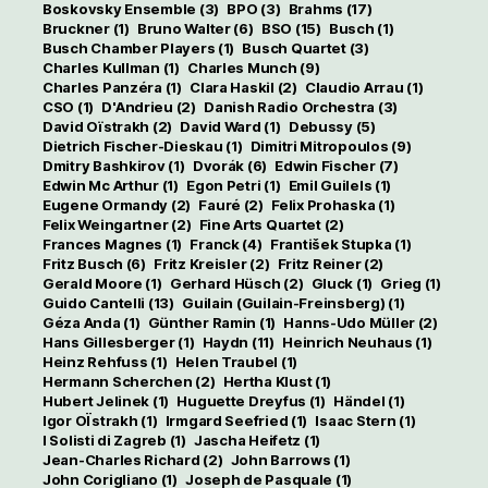
Boskovsky Ensemble
(3)
BPO
(3)
Brahms
(17)
Bruckner
(1)
Bruno Walter
(6)
BSO
(15)
Busch
(1)
Busch Chamber Players
(1)
Busch Quartet
(3)
Charles Kullman
(1)
Charles Munch
(9)
Charles Panzéra
(1)
Clara Haskil
(2)
Claudio Arrau
(1)
CSO
(1)
D'Andrieu
(2)
Danish Radio Orchestra
(3)
David Oïstrakh
(2)
David Ward
(1)
Debussy
(5)
Dietrich Fischer-Dieskau
(1)
Dimitri Mitropoulos
(9)
Dmitry Bashkirov
(1)
Dvorák
(6)
Edwin Fischer
(7)
Edwin Mc Arthur
(1)
Egon Petri
(1)
Emil Guilels
(1)
Eugene Ormandy
(2)
Fauré
(2)
Felix Prohaska
(1)
Felix Weingartner
(2)
Fine Arts Quartet
(2)
Frances Magnes
(1)
Franck
(4)
František Stupka
(1)
Fritz Busch
(6)
Fritz Kreisler
(2)
Fritz Reiner
(2)
Gerald Moore
(1)
Gerhard Hüsch
(2)
Gluck
(1)
Grieg
(1)
Guido Cantelli
(13)
Guilain (Guilain-Freinsberg)
(1)
Géza Anda
(1)
Günther Ramin
(1)
Hanns-Udo Müller
(2)
Hans Gillesberger
(1)
Haydn
(11)
Heinrich Neuhaus
(1)
Heinz Rehfuss
(1)
Helen Traubel
(1)
Hermann Scherchen
(2)
Hertha Klust
(1)
Hubert Jelinek
(1)
Huguette Dreyfus
(1)
Händel
(1)
Igor OÏstrakh
(1)
Irmgard Seefried
(1)
Isaac Stern
(1)
I Solisti di Zagreb
(1)
Jascha Heifetz
(1)
Jean-Charles Richard
(2)
John Barrows
(1)
John Corigliano
(1)
Joseph de Pasquale
(1)