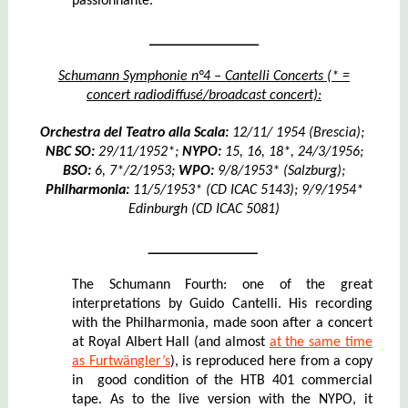
passionnante.
____________
Schumann Symphonie n°4 – Cantelli Concerts (* =
concert radiodiffusé/broadcast concert):
Orchestra del Teatro alla Scala:
12/11/ 1954 (Brescia);
NBC SO:
29/11/1952*;
N
YPO:
15, 16, 18*, 24/3/1956;
BSO:
6, 7*/2/1953;
WPO:
9/8/1953* (Salzburg);
Philharmonia:
11/5/1953* (CD ICAC 5143); 9/9/1954*
Edinburgh (CD ICAC 5081)
____________
The Schumann Fourth: one of the great
interpretations by Guido Cantelli. His recording
with the Philharmonia, made soon after a concert
at Royal Albert Hall (and almost
at the same time
as Furtwängler’s
), is reproduced here from a copy
in good condition of the HTB 401 commercial
tape. As to the live version with the NYPO, it