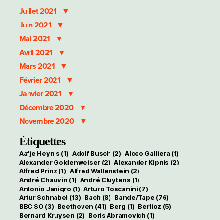
Juillet 2021
Juin 2021
Mai 2021
Avril 2021
Mars 2021
Février 2021
Janvier 2021
Décembre 2020
Novembre 2020
Étiquettes
Aafje Heynis
(1)
Adolf Busch
(2)
Alceo Galliera
(1)
Alexander Goldenweiser
(2)
Alexander Kipnis
(2)
Alfred Prinz
(1)
Alfred Wallenstein
(2)
André Chauvin
(1)
André Cluytens
(1)
Antonio Janigro
(1)
Arturo Toscanini
(7)
Artur Schnabel
(13)
Bach
(8)
Bande/Tape
(76)
BBC SO
(3)
Beethoven
(41)
Berg
(1)
Berlioz
(5)
Bernard Kruysen
(2)
Boris Abramovich
(1)