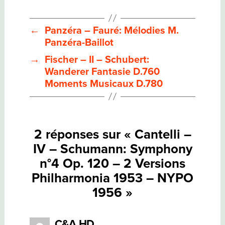
IV
–
SCHUMANN:
SYMPHONY
←
Panzéra – Fauré: Mélodies M.
N°4
Panzéra-Baillot
OP.
120
→
Fischer – II – Schubert:
–
2
Wanderer Fantasie D.760
VERSIONS
Moments Musicaux D.780
PHILHARMONIA
1953
–
NYPO
1956
2 réponses sur « Cantelli –
IV – Schumann: Symphony
n°4 Op. 120 – 2 Versions
Philharmonia 1953 – NYPO
1956 »
dit :
C&A HD