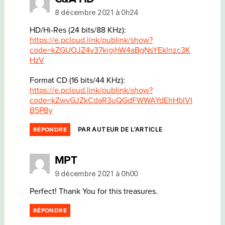
8 décembre 2021 à 0h24
HD/Hi-Res (24 bits/88 KHz):
https://e.pcloud.link/publink/show?
code=kZGUOJZ4v37kigihW4aBgNsYEklnzc3K
HzV
Format CD (16 bits/44 KHz):
https://e.pcloud.link/publink/show?
code=kZwvGJZkCdaR3uQGdFWWAYdEhHblVI
B5PBy
PAR AUTEUR DE L’ARTICLE
RÉPONDRE
dit :
MPT
9 décembre 2021 à 0h00
Perfect! Thank You for this treasures.
RÉPONDRE