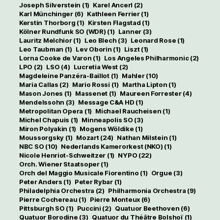
Joseph Silverstein
(1)
Karel Ancerl
(2)
Karl Münchinger
(6)
Kathleen Ferrier
(1)
Kerstin Thorborg
(1)
Kirsten Flagstad
(1)
Kölner Rundfunk SO (WDR)
(1)
Lanner
(3)
Lauritz Melchior
(1)
Leo Blech
(3)
Leonard Rose
(1)
Leo Taubman
(1)
Lev Oborin
(1)
Liszt
(1)
Lorna Cooke de Varon
(1)
Los Angeles Philharmonic
(2)
LPO
(2)
LSO
(4)
Lucretia West
(2)
Magdeleine Panzéra-Baillot
(1)
Mahler
(10)
Maria Callas
(2)
Mario Rossi
(1)
Martha Lipton
(1)
Mason Jones
(1)
Massenet
(1)
Maureen Forrester
(4)
Mendelssohn
(3)
Message C&A HD
(1)
Metropolitan Opera
(1)
Michael Raucheisen
(1)
Michel Chapuis
(1)
Minneapolis SO
(3)
Miron Polyakin
(1)
Mogens Wöldike
(1)
Moussorgsky
(1)
Mozart
(24)
Nathan Milstein
(1)
NBC SO
(10)
Nederlands Kamerorkest (NKO)
(1)
Nicole Henriot-Schweitzer
(1)
NYPO
(22)
Orch. Wiener Staatsoper
(1)
Orch del Maggio Musicale Fiorentino
(1)
Orgue
(3)
Peter Anders
(1)
Peter Rybar
(1)
Philadelphia Orchestra
(2)
Philharmonia Orchestra
(9)
Pierre Cochereau
(1)
Pierre Monteux
(6)
Pittsburgh SO
(1)
Puccini
(2)
Quatuor Beethoven
(6)
Quatuor Borodine
(3)
Quatuor du Théâtre Bolshoï
(1)