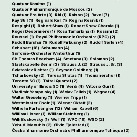
Quatuor Komitas
(1)
Quatuor Philharmonique de Moscou
(2)
Quatuor Pro Arte
(3)
RAI
(1)
Raison
(2)
Ravel
(7)
Ray Still
(1)
Reginald Kell
(1)
Regina Resnik
(1)
Respighi
(1)
Robert Shaw
(1)
Robert Shaw Chorale
(1)
Roger Désormière
(1)
Rosa Tamarkina
(1)
Rossini
(2)
Roussel
(1)
Royal Philharmonic Orchestra (RPO)
(2)
Rudolf Barshaï
(1)
Rudolf Firkušný
(2)
Rudolf Serkin
(4)
Schubert
(18)
Schumann
(4)
Sinfonie-Orchester Winterthur
(1)
Sir Thomas Beecham
(4)
Smetana
(3)
Solomon
(2)
Staatskapelle Berlin
(3)
Strauss J.
(2)
Strauss J. Sr.
(3)
Sviatoslav Richter
(1)
Szymon Goldberg
(1)
Tchaïkovsky
(2)
Teresa Stratas
(1)
Thomanerchor
(1)
Toronto SO
(1)
Tátrai Quartet
(2)
University of Illinois SO
(1)
Verdi
(4)
Vittorio Gui
(1)
Vladimir Yampolsky
(1)
Václav Talich
(1)
Wagner
(4)
Walter Gieseking
(1)
Werner Tripp
(1)
Westminster Choir
(1)
Wiener Oktett
(2)
Wilhelm Furtwängler
(12)
William Kapell
(6)
William Lincer
(1)
William Steinberg
(1)
Willi Boskovsky
(1)
Wolf
(1)
WPO
(19)
WSO
(2)
Yehudi Menuhin
(2)
Øivin Fjeldstad
(1)
Česká filharmonie Orchestre Philharmonique Tchèque
(2)