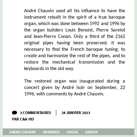
André Chauvin used all his influence to have the
instrument rebuilt in the spirit of a true baroque
organ, which was done between 1992 and 1996 by
the organ builders Louis Benoist, Pierre Sarelot
and Jean-Pierre Conan. Only a third of the 2162
original pipes having been preserved, it was
necessary to find the French baroque tuning, to
create and harmonize the rest of the pipes, and to
restore the mechanical transmission and the
keyboards in the old way.
The restored organ was inaugurated during a
concert given by André Isoir on September, 22
1996, with comments by André Chauvin.
SUR
3 COMMENTAIRES
24 JANVIER 2023
CHAUVIN:
PAR
C&A HD
ANDRÉ
RAISON
–
ANDRÉ CHAUVIN
D'ANDRIEU
ORGUE
RAISON
JEAN-