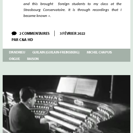
and this brought foreign students to my class at the
Strasbourg
Conservatoire. It is through recordings that I
became known ».
SUR
2 COMMENTAIRES
3 FÉVRIER 2022
CHAPUIS
PAR
C&A HD
–
MAÎTRES
FRANÇAIS
D'ANDRIEU
GUILAIN (GUILAIN-FREINSBERG)
MICHEL CHAPUIS
DE
ORGUE
RAISON
L’ORGUE
–
ORGUE
CLICQUOT
DE
LA
CATHÉDRALE
DE
POITIERS