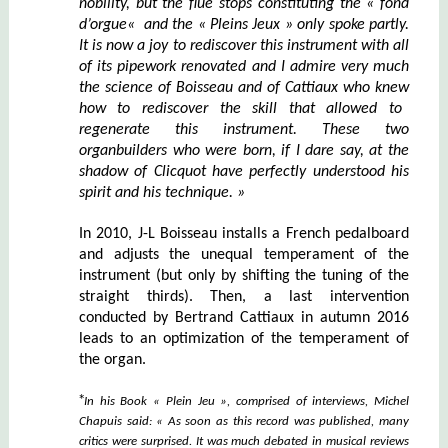
nobility, but the flue stops constituting
the «
fond
d’orgue
«
and the
«
P
leins
J
eux
» only spoke partly
.
It is now a joy to rediscover this instrument with all
of its pipework renovated and I admire very much
the
science
of
Boisseau
a
nd of
Cattiaux
who kne
w
how to
rediscover
the
skill
that allowed to
regenerate this
instrument.
These
two
organbuild
ers
who were born, if I dare say, at the
shadow of
Clicquot
have perfectly understood his
spirit and his te
chnique. »
In 2010, J-L Boisseau installs a French pedalboard
and adjusts the unequal temperament of the
instrument (but only by shifting the tuning of the
straight thirds). Then, a last intervention
conducted by Bertrand Cattiaux in autumn 2016
leads to an optimization of the temperament of
the organ.
*
In his Book « Plein Jeu », comprised of interviews, Michel
Chapuis said: « As soon as this record was published, many
critics were surprised
. It was much debated in musical reviews