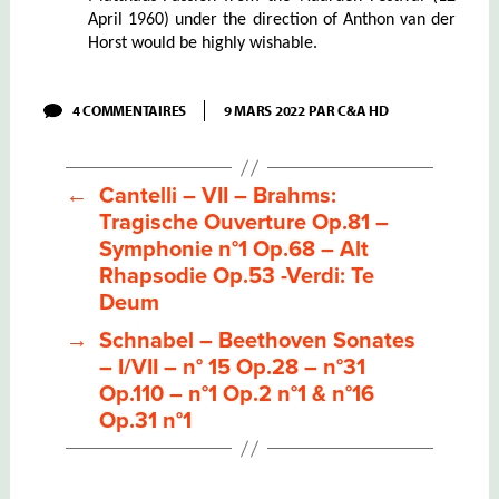
April 1960) under the direction of Anthon van der
Horst would be highly wishable.
SUR
4 COMMENTAIRES
9 MARS 2022
PAR
C&A HD
HEYNIS
–
BACH
HÄNDEL
←
Cantelli – VII – Brahms:
WIENER
SYMPHONIKER
Tragische Ouverture Op.81 –
–
Symphonie n°1 Op.68 – Alt
GILLESBERGER
Rhapsodie Op.53 -Verdi: Te
Deum
→
Schnabel – Beethoven Sonates
– I/VII – n° 15 Op.28 – n°31
Op.110 – n°1 Op.2 n°1 & n°16
Op.31 n°1