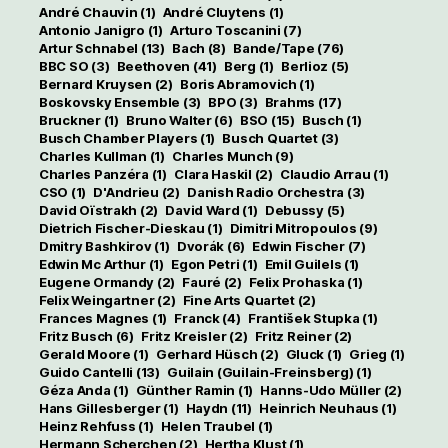
André Chauvin
(1)
André Cluytens
(1)
Antonio Janigro
(1)
Arturo Toscanini
(7)
Artur Schnabel
(13)
Bach
(8)
Bande/Tape
(76)
BBC SO
(3)
Beethoven
(41)
Berg
(1)
Berlioz
(5)
Bernard Kruysen
(2)
Boris Abramovich
(1)
Boskovsky Ensemble
(3)
BPO
(3)
Brahms
(17)
Bruckner
(1)
Bruno Walter
(6)
BSO
(15)
Busch
(1)
Busch Chamber Players
(1)
Busch Quartet
(3)
Charles Kullman
(1)
Charles Munch
(9)
Charles Panzéra
(1)
Clara Haskil
(2)
Claudio Arrau
(1)
CSO
(1)
D'Andrieu
(2)
Danish Radio Orchestra
(3)
David Oïstrakh
(2)
David Ward
(1)
Debussy
(5)
Dietrich Fischer-Dieskau
(1)
Dimitri Mitropoulos
(9)
Dmitry Bashkirov
(1)
Dvorák
(6)
Edwin Fischer
(7)
Edwin Mc Arthur
(1)
Egon Petri
(1)
Emil Guilels
(1)
Eugene Ormandy
(2)
Fauré
(2)
Felix Prohaska
(1)
Felix Weingartner
(2)
Fine Arts Quartet
(2)
Frances Magnes
(1)
Franck
(4)
František Stupka
(1)
Fritz Busch
(6)
Fritz Kreisler
(2)
Fritz Reiner
(2)
Gerald Moore
(1)
Gerhard Hüsch
(2)
Gluck
(1)
Grieg
(1)
Guido Cantelli
(13)
Guilain (Guilain-Freinsberg)
(1)
Géza Anda
(1)
Günther Ramin
(1)
Hanns-Udo Müller
(2)
Hans Gillesberger
(1)
Haydn
(11)
Heinrich Neuhaus
(1)
Heinz Rehfuss
(1)
Helen Traubel
(1)
Hermann Scherchen
(2)
Hertha Klust
(1)