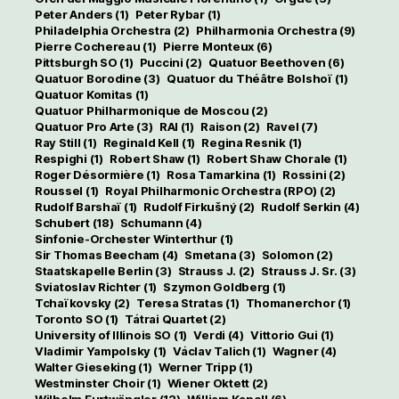
Peter Anders
(1)
Peter Rybar
(1)
Philadelphia Orchestra
(2)
Philharmonia Orchestra
(9)
Pierre Cochereau
(1)
Pierre Monteux
(6)
Pittsburgh SO
(1)
Puccini
(2)
Quatuor Beethoven
(6)
Quatuor Borodine
(3)
Quatuor du Théâtre Bolshoï
(1)
Quatuor Komitas
(1)
Quatuor Philharmonique de Moscou
(2)
Quatuor Pro Arte
(3)
RAI
(1)
Raison
(2)
Ravel
(7)
Ray Still
(1)
Reginald Kell
(1)
Regina Resnik
(1)
Respighi
(1)
Robert Shaw
(1)
Robert Shaw Chorale
(1)
Roger Désormière
(1)
Rosa Tamarkina
(1)
Rossini
(2)
Roussel
(1)
Royal Philharmonic Orchestra (RPO)
(2)
Rudolf Barshaï
(1)
Rudolf Firkušný
(2)
Rudolf Serkin
(4)
Schubert
(18)
Schumann
(4)
Sinfonie-Orchester Winterthur
(1)
Sir Thomas Beecham
(4)
Smetana
(3)
Solomon
(2)
Staatskapelle Berlin
(3)
Strauss J.
(2)
Strauss J. Sr.
(3)
Sviatoslav Richter
(1)
Szymon Goldberg
(1)
Tchaïkovsky
(2)
Teresa Stratas
(1)
Thomanerchor
(1)
Toronto SO
(1)
Tátrai Quartet
(2)
University of Illinois SO
(1)
Verdi
(4)
Vittorio Gui
(1)
Vladimir Yampolsky
(1)
Václav Talich
(1)
Wagner
(4)
Walter Gieseking
(1)
Werner Tripp
(1)
Westminster Choir
(1)
Wiener Oktett
(2)
Wilhelm Furtwängler
(12)
William Kapell
(6)