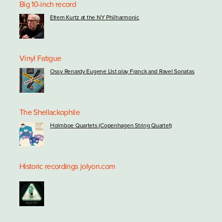
Big 10-inch record
Efrem Kurtz at the NY Philharmonic
Vinyl Fatigue
Ossy Renardy Eugene LIst play Franck and Ravel Sonatas
The Shellackophile
Holmboe Quartets (Copenhagen String Quartet)
Historic recordings
jolyon.com