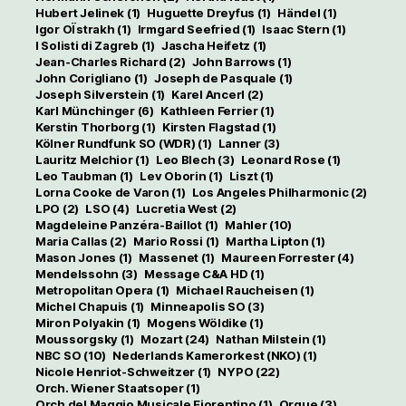
Hubert Jelinek
(1)
Huguette Dreyfus
(1)
Händel
(1)
Igor OÏstrakh
(1)
Irmgard Seefried
(1)
Isaac Stern
(1)
I Solisti di Zagreb
(1)
Jascha Heifetz
(1)
Jean-Charles Richard
(2)
John Barrows
(1)
John Corigliano
(1)
Joseph de Pasquale
(1)
Joseph Silverstein
(1)
Karel Ancerl
(2)
Karl Münchinger
(6)
Kathleen Ferrier
(1)
Kerstin Thorborg
(1)
Kirsten Flagstad
(1)
Kölner Rundfunk SO (WDR)
(1)
Lanner
(3)
Lauritz Melchior
(1)
Leo Blech
(3)
Leonard Rose
(1)
Leo Taubman
(1)
Lev Oborin
(1)
Liszt
(1)
Lorna Cooke de Varon
(1)
Los Angeles Philharmonic
(2)
LPO
(2)
LSO
(4)
Lucretia West
(2)
Magdeleine Panzéra-Baillot
(1)
Mahler
(10)
Maria Callas
(2)
Mario Rossi
(1)
Martha Lipton
(1)
Mason Jones
(1)
Massenet
(1)
Maureen Forrester
(4)
Mendelssohn
(3)
Message C&A HD
(1)
Metropolitan Opera
(1)
Michael Raucheisen
(1)
Michel Chapuis
(1)
Minneapolis SO
(3)
Miron Polyakin
(1)
Mogens Wöldike
(1)
Moussorgsky
(1)
Mozart
(24)
Nathan Milstein
(1)
NBC SO
(10)
Nederlands Kamerorkest (NKO)
(1)
Nicole Henriot-Schweitzer
(1)
NYPO
(22)
Orch. Wiener Staatsoper
(1)
Orch del Maggio Musicale Fiorentino
(1)
Orgue
(3)