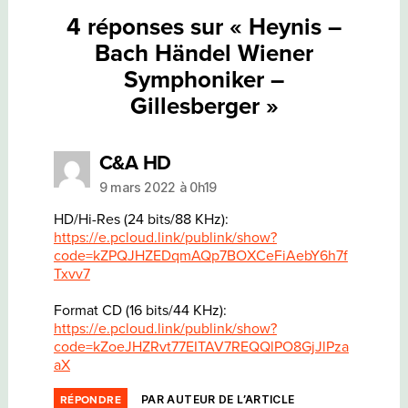
4 réponses sur « Heynis –
Bach Händel Wiener
Symphoniker –
Gillesberger »
dit :
C&A HD
9 mars 2022 à 0h19
HD/Hi-Res (24 bits/88 KHz):
https://e.pcloud.link/publink/show?
code=kZPQJHZEDqmAQp7BOXCeFiAebY6h7f
Txvv7
Format CD (16 bits/44 KHz):
https://e.pcloud.link/publink/show?
code=kZoeJHZRvt77EITAV7REQQlPO8GjJlPza
aX
PAR AUTEUR DE L’ARTICLE
RÉPONDRE