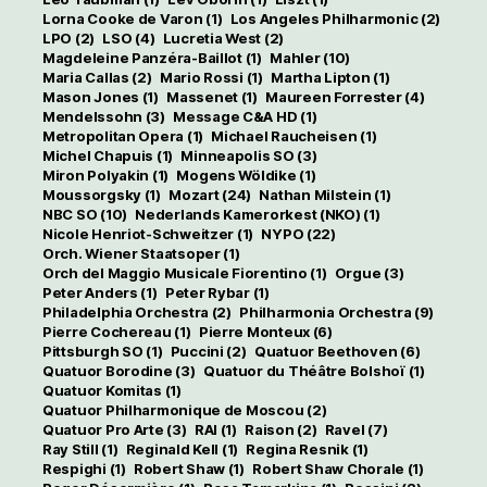
Lorna Cooke de Varon
(1)
Los Angeles Philharmonic
(2)
LPO
(2)
LSO
(4)
Lucretia West
(2)
Magdeleine Panzéra-Baillot
(1)
Mahler
(10)
Maria Callas
(2)
Mario Rossi
(1)
Martha Lipton
(1)
Mason Jones
(1)
Massenet
(1)
Maureen Forrester
(4)
Mendelssohn
(3)
Message C&A HD
(1)
Metropolitan Opera
(1)
Michael Raucheisen
(1)
Michel Chapuis
(1)
Minneapolis SO
(3)
Miron Polyakin
(1)
Mogens Wöldike
(1)
Moussorgsky
(1)
Mozart
(24)
Nathan Milstein
(1)
NBC SO
(10)
Nederlands Kamerorkest (NKO)
(1)
Nicole Henriot-Schweitzer
(1)
NYPO
(22)
Orch. Wiener Staatsoper
(1)
Orch del Maggio Musicale Fiorentino
(1)
Orgue
(3)
Peter Anders
(1)
Peter Rybar
(1)
Philadelphia Orchestra
(2)
Philharmonia Orchestra
(9)
Pierre Cochereau
(1)
Pierre Monteux
(6)
Pittsburgh SO
(1)
Puccini
(2)
Quatuor Beethoven
(6)
Quatuor Borodine
(3)
Quatuor du Théâtre Bolshoï
(1)
Quatuor Komitas
(1)
Quatuor Philharmonique de Moscou
(2)
Quatuor Pro Arte
(3)
RAI
(1)
Raison
(2)
Ravel
(7)
Ray Still
(1)
Reginald Kell
(1)
Regina Resnik
(1)
Respighi
(1)
Robert Shaw
(1)
Robert Shaw Chorale
(1)