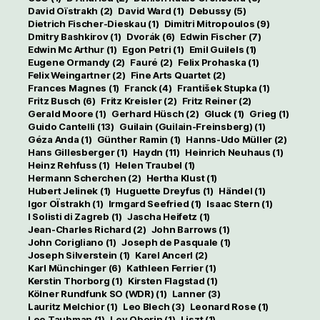
David Oïstrakh
(2)
David Ward
(1)
Debussy
(5)
Dietrich Fischer-Dieskau
(1)
Dimitri Mitropoulos
(9)
Dmitry Bashkirov
(1)
Dvorák
(6)
Edwin Fischer
(7)
Edwin Mc Arthur
(1)
Egon Petri
(1)
Emil Guilels
(1)
Eugene Ormandy
(2)
Fauré
(2)
Felix Prohaska
(1)
Felix Weingartner
(2)
Fine Arts Quartet
(2)
Frances Magnes
(1)
Franck
(4)
František Stupka
(1)
Fritz Busch
(6)
Fritz Kreisler
(2)
Fritz Reiner
(2)
Gerald Moore
(1)
Gerhard Hüsch
(2)
Gluck
(1)
Grieg
(1)
Guido Cantelli
(13)
Guilain (Guilain-Freinsberg)
(1)
Géza Anda
(1)
Günther Ramin
(1)
Hanns-Udo Müller
(2)
Hans Gillesberger
(1)
Haydn
(11)
Heinrich Neuhaus
(1)
Heinz Rehfuss
(1)
Helen Traubel
(1)
Hermann Scherchen
(2)
Hertha Klust
(1)
Hubert Jelinek
(1)
Huguette Dreyfus
(1)
Händel
(1)
Igor OÏstrakh
(1)
Irmgard Seefried
(1)
Isaac Stern
(1)
I Solisti di Zagreb
(1)
Jascha Heifetz
(1)
Jean-Charles Richard
(2)
John Barrows
(1)
John Corigliano
(1)
Joseph de Pasquale
(1)
Joseph Silverstein
(1)
Karel Ancerl
(2)
Karl Münchinger
(6)
Kathleen Ferrier
(1)
Kerstin Thorborg
(1)
Kirsten Flagstad
(1)
Kölner Rundfunk SO (WDR)
(1)
Lanner
(3)
Lauritz Melchior
(1)
Leo Blech
(3)
Leonard Rose
(1)
Leo Taubman
(1)
Lev Oborin
(1)
Liszt
(1)