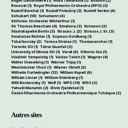
Roger Désormière
(1)
Rosa Tamarkina
(1)
Rossini
(2)
Roussel
(1)
Royal Philharmonic Orchestra (RPO)
(2)
Rudolf Barshaï
(1)
Rudolf Firkušný
(2)
Rudolf Serkin
(4)
Schubert
(18)
Schumann
(4)
Sinfonie-Orchester Winterthur
(1)
Sir Thomas Beecham
(4)
Smetana
(3)
Solomon
(2)
Staatskapelle Berlin
(3)
Strauss J.
(2)
Strauss J. Sr.
(3)
Sviatoslav Richter
(1)
Szymon Goldberg
(1)
Tchaïkovsky
(2)
Teresa Stratas
(1)
Thomanerchor
(1)
Toronto SO
(1)
Tátrai Quartet
(2)
University of Illinois SO
(1)
Verdi
(4)
Vittorio Gui
(1)
Vladimir Yampolsky
(1)
Václav Talich
(1)
Wagner
(4)
Walter Gieseking
(1)
Werner Tripp
(1)
Westminster Choir
(1)
Wiener Oktett
(2)
Wilhelm Furtwängler
(12)
William Kapell
(6)
William Lincer
(1)
William Steinberg
(1)
Willi Boskovsky
(1)
Wolf
(1)
WPO
(19)
WSO
(2)
Yehudi Menuhin
(2)
Øivin Fjeldstad
(1)
Česká filharmonie Orchestre Philharmonique Tchèque
(2)
Autres sites