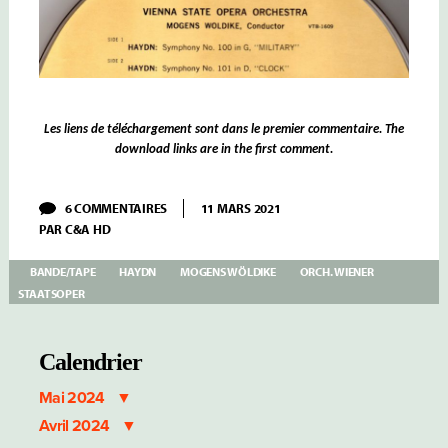
Les
liens de téléchargement sont dans le premier commentaire. The
download links are in the first comment.
SUR
6 COMMENTAIRES
11 MARS 2021
MOGENS
PAR
C&A HD
WÖLDIKE
–
HAYDN
BANDE/TAPE
HAYDN
MOGENS WÖLDIKE
ORCH. WIENER
SYMPHONIES
STAATSOPER
N°
100
« MILITAIRE »
&
Calendrier
101
« L’
Mai 2024
HORLOGE »
Avril 2024