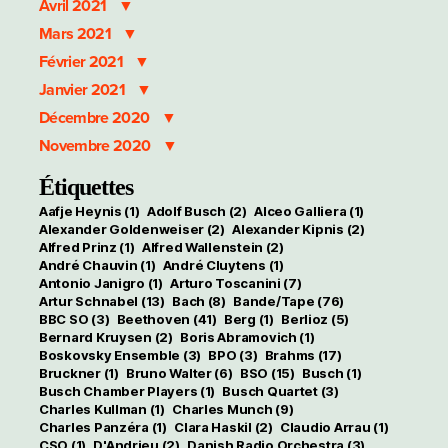
Avril 2021
Mars 2021
Février 2021
Janvier 2021
Décembre 2020
Novembre 2020
Étiquettes
Aafje Heynis
(1)
Adolf Busch
(2)
Alceo Galliera
(1)
Alexander Goldenweiser
(2)
Alexander Kipnis
(2)
Alfred Prinz
(1)
Alfred Wallenstein
(2)
André Chauvin
(1)
André Cluytens
(1)
Antonio Janigro
(1)
Arturo Toscanini
(7)
Artur Schnabel
(13)
Bach
(8)
Bande/Tape
(76)
BBC SO
(3)
Beethoven
(41)
Berg
(1)
Berlioz
(5)
Bernard Kruysen
(2)
Boris Abramovich
(1)
Boskovsky Ensemble
(3)
BPO
(3)
Brahms
(17)
Bruckner
(1)
Bruno Walter
(6)
BSO
(15)
Busch
(1)
Busch Chamber Players
(1)
Busch Quartet
(3)
Charles Kullman
(1)
Charles Munch
(9)
Charles Panzéra
(1)
Clara Haskil
(2)
Claudio Arrau
(1)
CSO
(1)
D'Andrieu
(2)
Danish Radio Orchestra
(3)