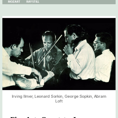
MOZART
RAY STILL
–
MOZART:
HORN
QUINTETT
K.407
BARROWS
–
OBOE
QUARTETT
K.370
STILL
&
QUARTETT
N°14
K.387
Irving Ilmer, Leonard Sorkin, George Sopkin, Abram
Loft