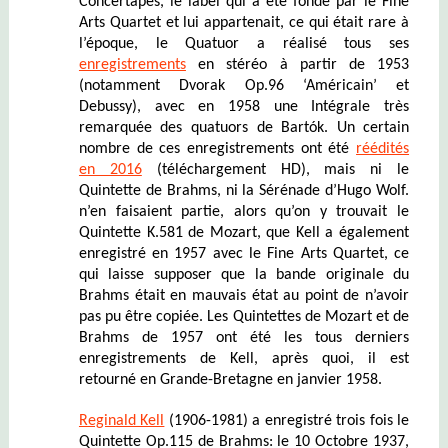
Concertapes, le label qui a été fondé par le Fine
Arts Quartet et lui appartenait, ce qui était rare à
l’époque, le Quatuor
a réalisé tous ses
enregistrements
en stéréo à partir de 1953
(notamment Dvorak Op.96 ‘Américain’ et
Debussy), avec en 1958 une Intégrale très
remarquée des quatuors de Bartók. Un certain
nombre de ces enregistrements ont été
réédités
en 2016
(téléchargement HD), mais ni le
Quintette de Brahms, ni la Sérénade d’Hugo Wolf.
n’en faisaient partie, alors qu’on y trouvait le
Quintette K.581 de Mozart, que Kell a également
enregistré en 1957 avec le Fine Arts Quartet, ce
qui laisse supposer que la bande originale du
Brahms était en mauvais état au point de n’avoir
pas pu être copiée. Les Quintettes de Mozart et de
Brahms de 1957 ont été les tous derniers
enregistrements de Kell, après quoi, il est
retourné en Grande-Bretagne en janvier 1958.
Reginald Kell
(1906-1981) a enregistré trois fois le
Quintette Op.115 de Brahms: le 10 Octobre 1937,