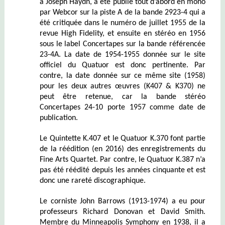
à Joseph Haydn, a été publié tout d’abord en mono
par Webcor sur la piste A de la bande 2923-4 qui a
été critiquée dans le numéro de juillet 1955 de la
revue High Fidelity, et ensuite en stéréo en 1956
sous le label Concertapes sur la bande référencée
23-4A. La date de 1954-1955 donnée sur le site
officiel du Quatuor est donc pertinente. Par
contre, la date donnée sur ce même site (1958)
pour les deux autres œuvres (K407 & K370) ne
peut être retenue, car la bande stéréo
Concertapes 24-10 porte 1957 comme date de
publication.
Le Quintette K.407 et le Quatuor K.370 font partie
de la réédition (en 2016) des enregistrements du
Fine Arts Quartet. Par contre, le Quatuor K.387 n’a
pas été réédité depuis les années cinquante et est
donc une rareté discographique.
Le corniste John Barrows (1913-1974) a eu pour
professeurs Richard Donovan et David Smith.
Membre du Minneapolis Symphony en 1938, il a