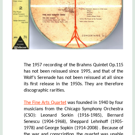
The 1957 recording of the Brahms Quintet Op.115
has not been reissued since 1995, and that of the
Wolf’s Serenade has not been reissued at all since
its first release in the 1950s. They are therefore
discographic rarities.
The Fine Arts Quartet
was founded in 1940 by four
musicians from the Chicago Symphony Orchestra
(CSO): Leonard Sorkin
(1916-1985)
, Bernard
Senescu
(1904-1968)
, Sheppard Lehnhoff
(1905-
1978)
and George Sopkin
(1914-2008)
. Because of
the war and conscription, the quartet was unable