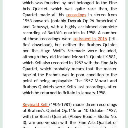
which was
founded by and belonged to the Fine
Arts Quartet,
which was quite rare then,
t
he
Quartet
made all his
recordings
in stereo from
1953 onwards (notably Dvorak Op.96 ‘Américain’
and Debussy), with a highly acclaimed complete
recording of Bartók’s quartets in 1958. A number
of these recordings were
re-issued in 2016
(‘Hi-
Res’ download), but neither the Brahms Quintet
nor the Hugo Wolf’s Serenade
we
re included,
although they d
id
include Mozart’s Quintet K.581,
which Kell also recorded in 1957 with the Fine Arts
Quartet, which probably means that the master
tape of the Brahms was in poor condition to the
point of being unplayable. The 1957 Mozart and
Brahms Quintets were Kell’s last recordings,
after
which he returned to Britain in January 1958
.
Reginald Kell
(1906-1981)
made three recordings
of Brahms’s Quintet Op.115: on 10 October 1937,
with the Busch Quartet (Abbey Road – Studio No.
3), a mono version with the ‘Fine Arts Quartet of