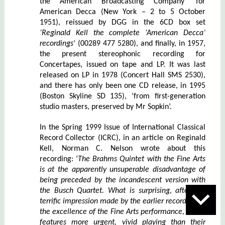
the American Broadcasting Company’ for
American Decca (New York – 2 to 5 October
1951), reissued by DGG in the 6CD box set
‘Reginald Kell the complete ‘American Decca’
recordings
‘ (00289 477 5280), and finally, in 1957,
the present stereophonic recording for
Concertapes, issued on tape and LP. It was last
released on LP in 1978 (Concert Hall SMS 2530),
and there has only been one CD release, in 1995
(Boston Skyline SD 135), ‘from first-generation
studio masters
, preserved by Mr Sopkin’.
In the Spring 1999 Issue of
International Classical
Record Collector
(ICRC)
,
in an article on Reginald
Kell, Norman C. Nelson wrote about this
recording: ‘
The Brahms Quintet with the Fine Arts
is at the apparently unsu
p
erable disadvantage of
being precede
d
by the incandescent version with
the Busch Quartet. What is surprising, after the
terrific impression made by the earlier recording, is
the excellence of the Fine Arts performance, which
features more urgent, vivid playing than their