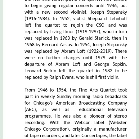
to begin giving regular concerts until 1946,
but
with a new second violinist, Joseph Stepansky
(1916-1984)
. In 1952, violist Sheppard Lehnhoff
left the quartet to rejoin the CSO and was
replaced by Irving Ilmer
(1919-1997)
, who in turn
was replaced in 1963 by Gerald Stanick, then in
1968 by Bernard Zaslav.
I
n 1954, Joseph Stepansky
was
replac
ed by
Abram Loft (1922-2019).
There
were no further changes until 1979 with the
departure of Abram Loft and George Sopkin.
Leonard Sorkin left the quartet in 1982 to be
replaced by Ralph Evans, who is still first violin.
From 1946 to 1954, the Fine Arts Quartet took
part in weekly Sunday morning radio broadcasts
for Chicago’s American Broadcasting Company
(ABC),
as well as educational television
programmes. He was also a pioneer of stereo
recording. With the Webcor label
(Webster
Chicago Corporation)
, originally a manufacturer
of tape recorders, and later Concertapes,
the label