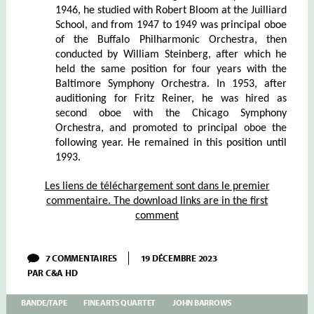
1946, he studied with Robert Bloom at the Juilliard
School, and from 1947 to 1949 was principal oboe
of the Buffalo Philharmonic Orchestra, then
conducted by William Steinberg, after which he
held the same position for four years with the
Baltimore Symphony Orchestra. In 1953, after
auditioning for Fritz Reiner, he was hired as
second oboe with the Chicago Symphony
Orchestra, and promoted to principal oboe the
following year. He remained in this position until
1993.
Les liens de téléchargement sont dans le premier
commentaire. The download links are in the first
comment
SUR
7 COMMENTAIRES
19 DÉCEMBRE 2023
FINE
PAR
C&A HD
ARTS
QUARTET
–
BANDE/TAPE
FINE ARTS QUARTET
JOHN BARROWS
II