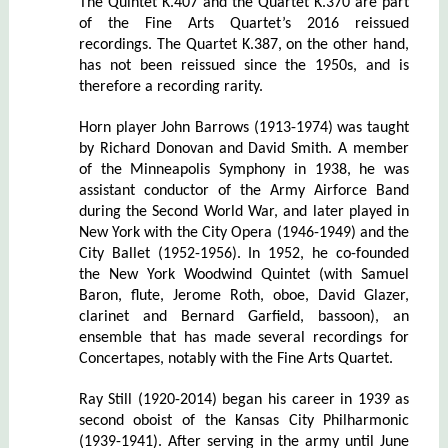
The Quintet K.407 and the Quartet K.370 are part
of the Fine Arts Quartet’s 2016 reissued
recordings. The Quartet K.387, on the other hand,
has not been reissued since the 1950s, and is
therefore a recording rarity.
Horn player John Barrows (1913-1974) was taught
by Richard Donovan and David Smith. A member
of the Minneapolis Symphony in 1938, he was
assistant conductor of the Army Airforce Band
during the Second World War, and later played in
New York with the City Opera (1946-1949) and the
City Ballet (1952-1956). In 1952, he co-founded
the New York Woodwind Quintet (with Samuel
Baron, flute, Jerome Roth, oboe, David Glazer,
clarinet and Bernard Garfield, bassoon), an
ensemble that has made several recordings for
Concertapes, notably with the Fine Arts Quartet.
Ray Still (1920-2014) began his career in 1939 as
second oboist of the Kansas City Philharmonic
(1939-1941). After serving in the army until June