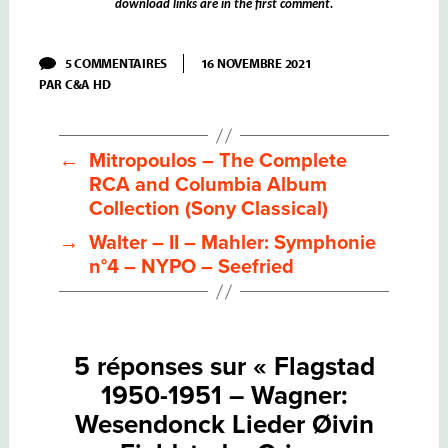
download links are in the first comment.
SUR
5 COMMENTAIRES
16 NOVEMBRE 2021
FLAGSTAD
PAR
C&A HD
1950-
1951
–
WAGNER:
WESENDONCK
←
Mitropoulos – The Complete
LIEDER
RCA and Columbia Album
ØIVIN
FJELDSTAD
Collection (Sony Classical)
–
GRIEG:
→
Walter – II – Mahler: Symphonie
HAUGTUSSA
n°4 – NYPO – Seefried
OP.67
EDWIN
MC
ARTHUR
5 réponses sur « Flagstad
1950-1951 – Wagner:
Wesendonck Lieder Øivin