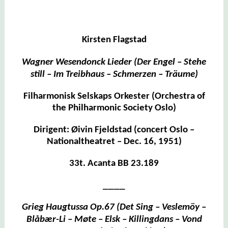
Kirsten Flagstad
Wagner Wesendonck Lieder (Der Engel – Stehe
still – Im Treibhaus – Schmerzen – Träume)
Filharmonisk Selskaps Orkester (Orchestra of
the Philharmonic Society Oslo)
Dirigent: Øivin Fjeldstad (concert Oslo –
Nationaltheatret – Dec. 16, 1951)
33t. Acanta BB 23.189
____
Grieg Haugtussa Op.67 (Det Sing – Veslemöy –
Blåbær-Li –
Møte
– Elsk – Ki
l
lingdans – Vond