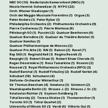
NBC SO
(10)
Nederlands Kamerorkest (NKO)
(1)
Nicole Henriot-Schweitzer
(1)
NYPO
(22)
Orch. Wiener Staatsoper
(1)
Orch del Maggio Musicale Fiorentino
(1)
Orgue
(3)
Peter Anders
(1)
Peter Rybar
(1)
Philadelphia Orchestra
(2)
Philharmonia Orchestra
(9)
Pierre Cochereau
(1)
Pierre Monteux
(6)
Pittsburgh SO
(1)
Puccini
(2)
Quatuor Beethoven
(6)
Quatuor Borodine
(3)
Quatuor du Théâtre Bolshoï
(1)
Quatuor Komitas
(1)
Quatuor Philharmonique de Moscou
(2)
Quatuor Pro Arte
(3)
RAI
(1)
Raison
(2)
Ravel
(7)
Ray Still
(1)
Reginald Kell
(1)
Regina Resnik
(1)
Respighi
(1)
Robert Shaw
(1)
Robert Shaw Chorale
(1)
Roger Désormière
(1)
Rosa Tamarkina
(1)
Rossini
(2)
Roussel
(1)
Royal Philharmonic Orchestra (RPO)
(2)
Rudolf Barshaï
(1)
Rudolf Firkušný
(2)
Rudolf Serkin
(4)
Schubert
(18)
Schumann
(4)
Sinfonie-Orchester Winterthur
(1)
Sir Thomas Beecham
(4)
Smetana
(3)
Solomon
(2)
Staatskapelle Berlin
(3)
Strauss J.
(2)
Strauss J. Sr.
(3)
Sviatoslav Richter
(1)
Szymon Goldberg
(1)
Tchaïkovsky
(2)
Teresa Stratas
(1)
Thomanerchor
(1)
Toronto SO
(1)
Tátrai Quartet
(2)
University of Illinois SO
(1)
Verdi
(4)
Vittorio Gui
(1)