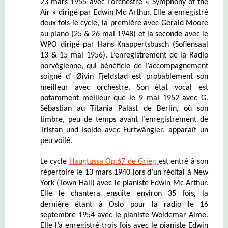
23 mars 1955 avec l’orchestre « Symphony of the
Air » dirigé par Edwin Mc Arthur. Elle a enregistré
deux fois le cycle, la première avec Gerald Moore
au piano (25 & 26 mai 1948) et la seconde avec le
WPO dirigé par Hans Knappertsbusch (Sofiensaal
13 & 15 mai 1956). L’enregistrement de la Radio
norvégienne, qui bénéficie de l’accompagnement
soigné d’ Øivin Fjeldstad est probablement son
meilleur avec orchestre.
Son état vocal est
notamment meilleur que le 9 mai 1952 avec G.
Sébastian au Titania Palast de Berlin, où son
timbre, peu de temps avant l’enregistrement de
Tristan und Isolde avec Furtwängler, apparaît un
peu voilé.
Le cycle
Haugtussa Op.67 de Grieg
est entré à son
répertoire le 13 mars 1940 lors d’un récital à New
York (Town Hall) avec le pianiste Edwin Mc Arthur.
Elle le chantera ensuite environ 35 fois, la
dernière étant à Oslo pour la radio le 16
septembre 1954 avec le pianiste Woldemar Alme.
Elle l’a enregistré trois fois avec le pianiste Edwin