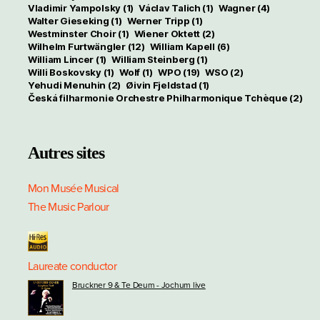
Vladimir Yampolsky
(1)
Václav Talich
(1)
Wagner
(4)
Walter Gieseking
(1)
Werner Tripp
(1)
Westminster Choir
(1)
Wiener Oktett
(2)
Wilhelm Furtwängler
(12)
William Kapell
(6)
William Lincer
(1)
William Steinberg
(1)
Willi Boskovsky
(1)
Wolf
(1)
WPO
(19)
WSO
(2)
Yehudi Menuhin
(2)
Øivin Fjeldstad
(1)
Česká filharmonie Orchestre Philharmonique Tchèque
(2)
Autres sites
Mon Musée Musical
The Music Parlour
Laureate conductor
Bruckner 9 & Te Deum - Jochum live