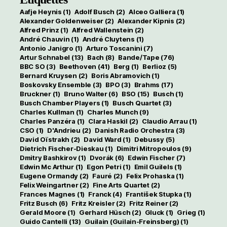
Aafje Heynis
(1)
Adolf Busch
(2)
Alceo Galliera
(1)
Alexander Goldenweiser
(2)
Alexander Kipnis
(2)
Alfred Prinz
(1)
Alfred Wallenstein
(2)
André Chauvin
(1)
André Cluytens
(1)
Antonio Janigro
(1)
Arturo Toscanini
(7)
Artur Schnabel
(13)
Bach
(8)
Bande/Tape
(76)
BBC SO
(3)
Beethoven
(41)
Berg
(1)
Berlioz
(5)
Bernard Kruysen
(2)
Boris Abramovich
(1)
Boskovsky Ensemble
(3)
BPO
(3)
Brahms
(17)
Bruckner
(1)
Bruno Walter
(6)
BSO
(15)
Busch
(1)
Busch Chamber Players
(1)
Busch Quartet
(3)
Charles Kullman
(1)
Charles Munch
(9)
Charles Panzéra
(1)
Clara Haskil
(2)
Claudio Arrau
(1)
CSO
(1)
D'Andrieu
(2)
Danish Radio Orchestra
(3)
David Oïstrakh
(2)
David Ward
(1)
Debussy
(5)
Dietrich Fischer-Dieskau
(1)
Dimitri Mitropoulos
(9)
Dmitry Bashkirov
(1)
Dvorák
(6)
Edwin Fischer
(7)
Edwin Mc Arthur
(1)
Egon Petri
(1)
Emil Guilels
(1)
Eugene Ormandy
(2)
Fauré
(2)
Felix Prohaska
(1)
Felix Weingartner
(2)
Fine Arts Quartet
(2)
Frances Magnes
(1)
Franck
(4)
František Stupka
(1)
Fritz Busch
(6)
Fritz Kreisler
(2)
Fritz Reiner
(2)
Gerald Moore
(1)
Gerhard Hüsch
(2)
Gluck
(1)
Grieg
(1)
Guido Cantelli
(13)
Guilain (Guilain-Freinsberg)
(1)