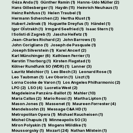
Géza Anda
(1)
Günther Ramin
(1)
Hanns-Udo Müller
(2)
Hans Gillesberger
(1)
Haydn
(11)
Heinrich Neuhaus
(1)
Heinz Rehfuss
(1)
Helen Traubel
(1)
Hermann Scherchen
(2)
Hertha Klust
(1)
Hubert Jelinek
(1)
Huguette Dreyfus
(1)
Händel
(1)
Igor OÏstrakh
(1)
Irmgard Seefried
(1)
Isaac Stern
(1)
I Solisti di Zagreb
(1)
Jascha Heifetz
(1)
Jean-Charles Richard
(2)
John Barrows
(1)
John Corigliano
(1)
Joseph de Pasquale
(1)
Joseph Silverstein
(1)
Karel Ancerl
(2)
Karl Münchinger
(6)
Kathleen Ferrier
(1)
Kerstin Thorborg
(1)
Kirsten Flagstad
(1)
Kölner Rundfunk SO (WDR)
(1)
Lanner
(3)
Lauritz Melchior
(1)
Leo Blech
(3)
Leonard Rose
(1)
Leo Taubman
(1)
Lev Oborin
(1)
Liszt
(1)
Lorna Cooke de Varon
(1)
Los Angeles Philharmonic
(2)
LPO
(2)
LSO
(4)
Lucretia West
(2)
Magdeleine Panzéra-Baillot
(1)
Mahler
(10)
Maria Callas
(2)
Mario Rossi
(1)
Martha Lipton
(1)
Mason Jones
(1)
Massenet
(1)
Maureen Forrester
(4)
Mendelssohn
(3)
Message C&A HD
(1)
Metropolitan Opera
(1)
Michael Raucheisen
(1)
Michel Chapuis
(1)
Minneapolis SO
(3)
Miron Polyakin
(1)
Mogens Wöldike
(1)
Moussorgsky
(1)
Mozart
(24)
Nathan Milstein
(1)