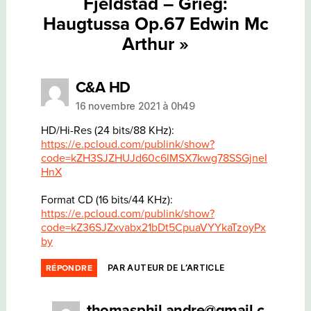
Fjeldstad – Grieg:
Haugtussa Op.67 Edwin Mc
Arthur »
dit :
C&A HD
16 novembre 2021 à 0h49
HD/Hi-Res (24 bits/88 KHz):
https://e.pcloud.com/publink/show?
code=kZH3SJZHUJd60c6lMSX7kwg78SSGjneI
HnX
Format CD (16 bits/44 KHz):
https://e.pcloud.com/publink/show?
code=kZ36SJZxvabx21bDt5CpuaVYYkaTzoyPx
by
PAR AUTEUR DE L’ARTICLE
RÉPONDRE
thomasphil.andre@gmail.c