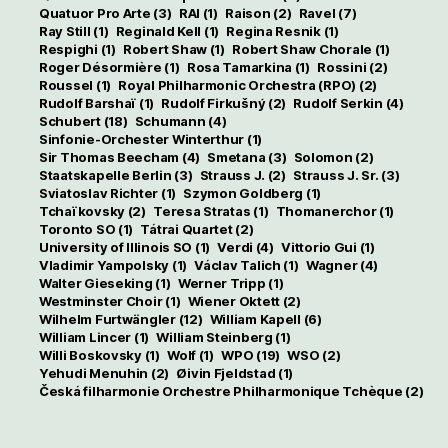
Quatuor Pro Arte
(3)
RAI
(1)
Raison
(2)
Ravel
(7)
Ray Still
(1)
Reginald Kell
(1)
Regina Resnik
(1)
Respighi
(1)
Robert Shaw
(1)
Robert Shaw Chorale
(1)
Roger Désormière
(1)
Rosa Tamarkina
(1)
Rossini
(2)
Roussel
(1)
Royal Philharmonic Orchestra (RPO)
(2)
Rudolf Barshaï
(1)
Rudolf Firkušný
(2)
Rudolf Serkin
(4)
Schubert
(18)
Schumann
(4)
Sinfonie-Orchester Winterthur
(1)
Sir Thomas Beecham
(4)
Smetana
(3)
Solomon
(2)
Staatskapelle Berlin
(3)
Strauss J.
(2)
Strauss J. Sr.
(3)
Sviatoslav Richter
(1)
Szymon Goldberg
(1)
Tchaïkovsky
(2)
Teresa Stratas
(1)
Thomanerchor
(1)
Toronto SO
(1)
Tátrai Quartet
(2)
University of Illinois SO
(1)
Verdi
(4)
Vittorio Gui
(1)
Vladimir Yampolsky
(1)
Václav Talich
(1)
Wagner
(4)
Walter Gieseking
(1)
Werner Tripp
(1)
Westminster Choir
(1)
Wiener Oktett
(2)
Wilhelm Furtwängler
(12)
William Kapell
(6)
William Lincer
(1)
William Steinberg
(1)
Willi Boskovsky
(1)
Wolf
(1)
WPO
(19)
WSO
(2)
Yehudi Menuhin
(2)
Øivin Fjeldstad
(1)
Česká filharmonie Orchestre Philharmonique Tchèque
(2)