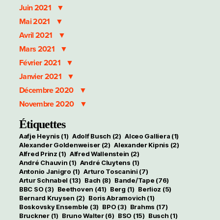
Juin 2021
Mai 2021
Avril 2021
Mars 2021
Février 2021
Janvier 2021
Décembre 2020
Novembre 2020
Étiquettes
Aafje Heynis
(1)
Adolf Busch
(2)
Alceo Galliera
(1)
Alexander Goldenweiser
(2)
Alexander Kipnis
(2)
Alfred Prinz
(1)
Alfred Wallenstein
(2)
André Chauvin
(1)
André Cluytens
(1)
Antonio Janigro
(1)
Arturo Toscanini
(7)
Artur Schnabel
(13)
Bach
(8)
Bande/Tape
(76)
BBC SO
(3)
Beethoven
(41)
Berg
(1)
Berlioz
(5)
Bernard Kruysen
(2)
Boris Abramovich
(1)
Boskovsky Ensemble
(3)
BPO
(3)
Brahms
(17)
Bruckner
(1)
Bruno Walter
(6)
BSO
(15)
Busch
(1)