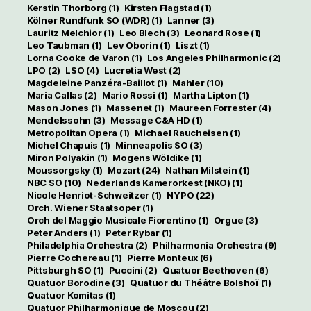
Kerstin Thorborg
(1)
Kirsten Flagstad
(1)
Kölner Rundfunk SO (WDR)
(1)
Lanner
(3)
Lauritz Melchior
(1)
Leo Blech
(3)
Leonard Rose
(1)
Leo Taubman
(1)
Lev Oborin
(1)
Liszt
(1)
Lorna Cooke de Varon
(1)
Los Angeles Philharmonic
(2)
LPO
(2)
LSO
(4)
Lucretia West
(2)
Magdeleine Panzéra-Baillot
(1)
Mahler
(10)
Maria Callas
(2)
Mario Rossi
(1)
Martha Lipton
(1)
Mason Jones
(1)
Massenet
(1)
Maureen Forrester
(4)
Mendelssohn
(3)
Message C&A HD
(1)
Metropolitan Opera
(1)
Michael Raucheisen
(1)
Michel Chapuis
(1)
Minneapolis SO
(3)
Miron Polyakin
(1)
Mogens Wöldike
(1)
Moussorgsky
(1)
Mozart
(24)
Nathan Milstein
(1)
NBC SO
(10)
Nederlands Kamerorkest (NKO)
(1)
Nicole Henriot-Schweitzer
(1)
NYPO
(22)
Orch. Wiener Staatsoper
(1)
Orch del Maggio Musicale Fiorentino
(1)
Orgue
(3)
Peter Anders
(1)
Peter Rybar
(1)
Philadelphia Orchestra
(2)
Philharmonia Orchestra
(9)
Pierre Cochereau
(1)
Pierre Monteux
(6)
Pittsburgh SO
(1)
Puccini
(2)
Quatuor Beethoven
(6)
Quatuor Borodine
(3)
Quatuor du Théâtre Bolshoï
(1)
Quatuor Komitas
(1)
Quatuor Philharmonique de Moscou
(2)