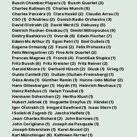
Busch Chamber Players
(1)
Busch Quartet
(3)
Charles Kullman
(1)
Charles Munch
(9)
Charles Panzéra
(1)
Clara Haskil
(2)
Claudio Arrau
(1)
CSO
(1)
D'Andrieu
(2)
Danish Radio Orchestra
(3)
David Oïstrakh
(2)
David Ward
(1)
Debussy
(5)
Dietrich Fischer-Dieskau
(1)
Dimitri Mitropoulos
(9)
Dmitry Bashkirov
(1)
Dvorák
(6)
Edwin Fischer
(7)
Edwin Mc Arthur
(1)
Egon Petri
(1)
Emil Guilels
(1)
Eugene Ormandy
(2)
Fauré
(2)
Felix Prohaska
(1)
Felix Weingartner
(2)
Fine Arts Quartet
(2)
Frances Magnes
(1)
Franck
(4)
František Stupka
(1)
Fritz Busch
(6)
Fritz Kreisler
(2)
Fritz Reiner
(2)
Gerald Moore
(1)
Gerhard Hüsch
(2)
Gluck
(1)
Grieg
(1)
Guido Cantelli
(13)
Guilain (Guilain-Freinsberg)
(1)
Géza Anda
(1)
Günther Ramin
(1)
Hanns-Udo Müller
(2)
Hans Gillesberger
(1)
Haydn
(11)
Heinrich Neuhaus
(1)
Heinz Rehfuss
(1)
Helen Traubel
(1)
Hermann Scherchen
(2)
Hertha Klust
(1)
Hubert Jelinek
(1)
Huguette Dreyfus
(1)
Händel
(1)
Igor OÏstrakh
(1)
Irmgard Seefried
(1)
Isaac Stern
(1)
I Solisti di Zagreb
(1)
Jascha Heifetz
(1)
Jean-Charles Richard
(2)
John Barrows
(1)
John Corigliano
(1)
Joseph de Pasquale
(1)
Joseph Silverstein
(1)
Karel Ancerl
(2)
Karl Münchinger
(6)
Kathleen Ferrier
(1)