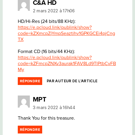
dit :
C&A HD
2 mars 2022 à 17h06
HD/Hi-Res (24 bits/88 KHz):
https://e.pcloud.link/publink/show?
code=kZXmcpZjYmpSeaztihv1GPKGCEi4pjCng
TX
Format CD (16 bits/44 KHz):
https://e.pcloud.link/publink/show?
code=kZFmcpZNXv3aurak1FAV8Ld9TlPtbCvFB
My
PAR AUTEUR DE L’ARTICLE
RÉPONDRE
dit :
MPT
3 mars 2022 à 16h44
Thank You for this treasure.
RÉPONDRE