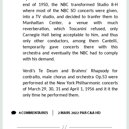
end of 1950, the NBC transformed Studio 8-H
where most of the NBC SO concerts were given,
into a TV studio, and decided to tranfer them to
Manhattan Center, a venue with much
reverberation, which Toscanini refused, only
Carnegie Hall being acceptable to him,
and thus
only other conductors, among them Cantelli,
temporarily gave concerts there with this
orchestra and
eventually the NBC had to comply
with his demand.
Verdi’s Te Deum and Brahms’ Rhapsody for
contralto, male chorus and orchestra Op.53 were
performed at the New York Philharmonic concerts
of March 29, 30, 31 and April 1, 1956 and it it the
only time he performed them.
SUR
4 COMMENTAIRES
2 MARS 2022
PAR
C&A HD
CANTELLI
–
VII