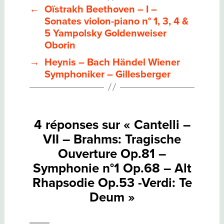
–
←
Oïstrakh Beethoven – I –
BRAHMS:
TRAGISCHE
Sonates violon-piano n° 1, 3, 4 &
OUVERTURE
5 Yampolsky Goldenweiser
OP.81
–
Oborin
SYMPHONIE
N°1
→
Heynis – Bach Händel Wiener
OP.68
Symphoniker – Gillesberger
–
ALT
RHAPSODIE
OP.53
-
VERDI:
4 réponses sur « Cantelli –
TE
DEUM
VII – Brahms: Tragische
Ouverture Op.81 –
Symphonie n°1 Op.68 – Alt
Rhapsodie Op.53 -Verdi: Te
Deum »