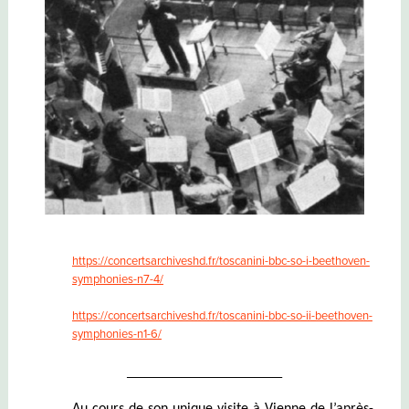
https://concertsarchiveshd.fr/toscanini-bbc-so-i-beethoven-
symphonies-n7-4/
https://concertsarchiveshd.fr/toscanini-bbc-so-ii-beethoven-
symphonies-n1-6/
_________________
Au co
urs de son unique visite à Vienne de l’après-