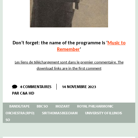
Don’t forget: the name of the programme is ‘
Music to
Remember
‘
Les liens de téléchargement sont dans le premier commentaire. The
download links are in the first comment
SUR
4 COMMENTAIRES
14 NOVEMBRE 2023
BEECHAM
PAR
C&A HD
–
II
–
BANDE/TAPE
BBC SO
MOZART
ROYAL PHILHARMONIC
MOZART
ORCHESTRA (RPO)
SIR THOMAS BEECHAM
UNIVERSITY OF ILLINOIS
1956:
SO
DIVERTIMENTO
K131
SYMPHONIES
N°29