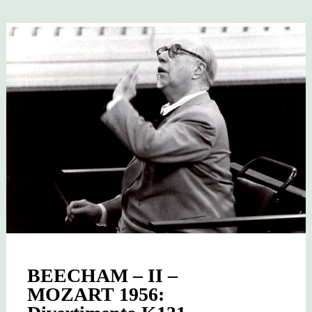
N°6
D.589
RPO
BEECHAM – II –
MOZART 1956: