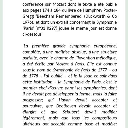
conférence sur Mozart dont le texte a été publié
aux pages 174 à 184 du livre de Humphrey Pocter-
Gregg ‘Beecham Remembered’ (Duckworth & Co
1976), et dont un extrait concernant la Symphonie
‘Paris’ (n°31 K297) jouée le même jour est donné
ci-dessous:
‘
La première grande symphonie européenne,
complète, d’une maîtrise absolue, d’une structure
parfaite
,
avec
le charme de l’invention mélodique,
a été écrite par Mozart à Paris.
Elle est
connue
sous le nom de Symphonie de Paris de 1777 – ou
de 1778 – j’ai oublié – et je
la
joue ce soir dans
cette institution – la Symphonie de Paris,
c’est
le
premier chef-d’œuvre parmi les symphonies, dont
il ne devait pas développer la forme, mais la faire
progresser;
qu’
Haydn devait accepter et
poursuivre,
que
Beethoven devait accepter et
élargir;
et que
Schubert devait modifier
légèrement, mais que tous les compositeurs
ultérieurs ont accepté comme base et modèle: