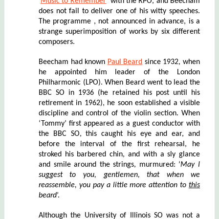
‘
Music to Remember
’
with the RPO
, and Beecham
does not fail to deliver one of his witty speeches.
The programme
, not announced in advance,
is a
strange superimposition of works by six different
composers.
Beecham had known
Paul Beard
since 1932, when
he appointed him leader of the London
Philharmonic (LPO). When Beard went to lead the
BBC SO in 1936 (he retained his post until his
retirement in 1962), he soon established a visible
discipline and control of the violin section. When
‘Tommy’ first appeared as a guest conductor with
the BBC SO, this caught his eye and ear, and
before the interval of the first rehearsal, he
stroked his barbered chin, and with a sly glance
and smile around the strings, murmured: ‘
May I
suggest to you, gentlemen, that when we
reassemble, you pay a lit
le more attention to
this
beard
’.
Although the University of Illinois SO was not a