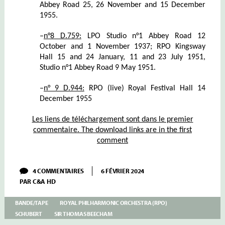
Abbey Road 25, 26 November and 15 December
1955.
–
n°
8 D.759:
LPO Studio n°1 Abbey Road 12
October and 1 November 1937; RPO Kingsway
Hall 15 and 24 January, 11 and 23 July 1951,
Studio n°1 Abbey Road 9 May 1951.
–
n°
9 D.944:
RPO (live) Royal Festival Hall 14
December 1955
Les liens de téléchargement sont dans le premier
commentaire. The download links are in the first
comment
SUR
4 COMMENTAIRES
6 FÉVRIER 2024
BEECHAM
PAR
C&A HD
–
III
–
BANDE/TAPE
ROYAL PHILHARMONIC ORCHESTRA (RPO)
SCHUBERT:
SCHUBERT
SIR THOMAS BEECHAM
SYMPHONIE