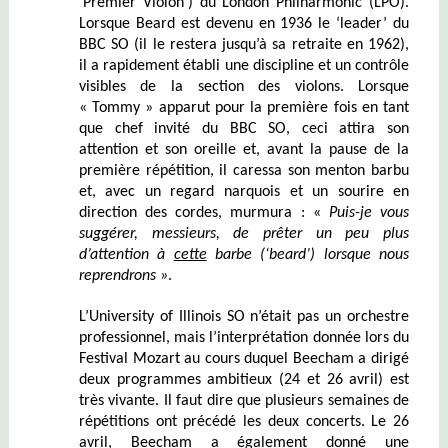
‘Premier Violon’) du London Philharmonic (LPO).
Lorsque Beard est devenu en 1936 le ‘leader’ du
BBC SO (il le restera jusqu’à sa retraite en 1962),
il a rapidement établi une discipline et un contrôle
visibles de la section des violons. Lorsque
« Tommy » apparut pour la première fois en tant
que chef invité du BBC SO, ceci attira son
attention et son oreille et, avant la pause de la
première répétition, il caressa son menton barbu
et, avec un regard narquois et un sourire en
direction des cordes, murmura : «
Puis-je vous
suggérer, messieurs, de prêter un peu plus
d’attention à
cette
barbe (‘beard’) lorsque nous
reprendrons »
.
L’University of Illinois SO n’était pas un orchestre
professionnel, mais l’interprétation donnée lors du
Festival Mozart au cours duquel Beecham a dirigé
deux programmes ambitieux (24 et 26 avril) est
très vivante. Il faut dire que plusieurs semaines de
répétitions ont précédé les deux concerts. Le 26
avril, Beecham a également donné une