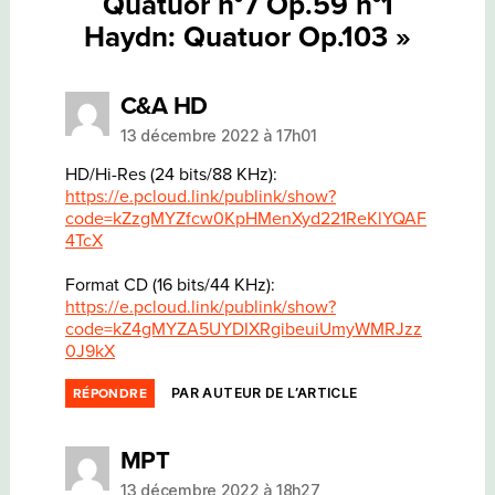
Quatuor n°7 Op.59 n°1
Haydn: Quatuor Op.103 »
dit :
C&A HD
13 décembre 2022 à 17h01
HD/Hi-Res (24 bits/88 KHz):
https://e.pcloud.link/publink/show?
code=kZzgMYZfcw0KpHMenXyd221ReKlYQAF
4TcX
Format CD (16 bits/44 KHz):
https://e.pcloud.link/publink/show?
code=kZ4gMYZA5UYDIXRgibeuiUmyWMRJzz
0J9kX
PAR AUTEUR DE L’ARTICLE
RÉPONDRE
dit :
MPT
13 décembre 2022 à 18h27