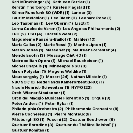
Karl Münchinger
(6)
Kathleen Ferrier
(1)
Kerstin Thorborg
(1)
Kirsten Flagstad
(1)
Kölner Rundfunk SO (WDR)
(1)
Lanner
(3)
Lauritz Melchior
(1)
Leo Blech
(3)
Leonard Rose
(1)
Leo Taubman
(1)
Lev Oborin
(1)
Liszt
(1)
Lorna Cooke de Varon
(1)
Los Angeles Philharmonic
(2)
LPO
(2)
LSO
(4)
Lucretia West
(2)
Magdeleine Panzéra-Baillot
(1)
Mahler
(10)
Maria Callas
(2)
Mario Rossi
(1)
Martha Lipton
(1)
Mason Jones
(1)
Massenet
(1)
Maureen Forrester
(4)
Mendelssohn
(3)
Message C&A HD
(1)
Metropolitan Opera
(1)
Michael Raucheisen
(1)
Michel Chapuis
(1)
Minneapolis SO
(3)
Miron Polyakin
(1)
Mogens Wöldike
(1)
Moussorgsky
(1)
Mozart
(24)
Nathan Milstein
(1)
NBC SO
(10)
Nederlands Kamerorkest (NKO)
(1)
Nicole Henriot-Schweitzer
(1)
NYPO
(22)
Orch. Wiener Staatsoper
(1)
Orch del Maggio Musicale Fiorentino
(1)
Orgue
(3)
Peter Anders
(1)
Peter Rybar
(1)
Philadelphia Orchestra
(2)
Philharmonia Orchestra
(9)
Pierre Cochereau
(1)
Pierre Monteux
(6)
Pittsburgh SO
(1)
Puccini
(2)
Quatuor Beethoven
(6)
Quatuor Borodine
(3)
Quatuor du Théâtre Bolshoï
(1)
Quatuor Komitas
(1)