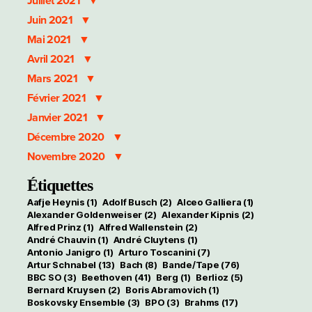
Juillet 2021
Juin 2021
Mai 2021
Avril 2021
Mars 2021
Février 2021
Janvier 2021
Décembre 2020
Novembre 2020
Étiquettes
Aafje Heynis
(1)
Adolf Busch
(2)
Alceo Galliera
(1)
Alexander Goldenweiser
(2)
Alexander Kipnis
(2)
Alfred Prinz
(1)
Alfred Wallenstein
(2)
André Chauvin
(1)
André Cluytens
(1)
Antonio Janigro
(1)
Arturo Toscanini
(7)
Artur Schnabel
(13)
Bach
(8)
Bande/Tape
(76)
BBC SO
(3)
Beethoven
(41)
Berg
(1)
Berlioz
(5)
Bernard Kruysen
(2)
Boris Abramovich
(1)
Boskovsky Ensemble
(3)
BPO
(3)
Brahms
(17)