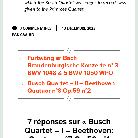
which the
Busch Quartet was
eager
to record, was
given to the
Primrose Quartet.
SUR
7 COMMENTAIRES
13 DÉCEMBRE 2022
BUSCH
PAR
C&A HD
QUARTET
–
I
–
BEETHOVEN:
←
Furtwängler Bach
QUATUOR
Brandenburgische Konzerte n° 3
N°7
OP.59
BWV 1048 & 5 BWV 1050 WPO
N°1
HAYDN:
→
Busch Quartet – II – Beethoven
QUATUOR
Quatuor n°8 Op.59 n°2
OP.103
7 réponses sur « Busch
Quartet – I – Beethoven: