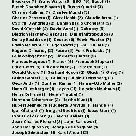
Bruckner
(1)
Bruno Walter
(6)
BSO
(15)
Busch
(1)
Busch Chamber Players
(1)
Busch Quartet
(3)
Charles Kullman
(1)
Charles Munch
(9)
Charles Panzéra
(1)
Clara Haskil
(2)
Claudio Arrau
(1)
CSO
(1)
D'Andrieu
(2)
Danish Radio Orchestra
(3)
David Oïstrakh
(2)
David Ward
(1)
Debussy
(5)
Dietrich Fischer-Dieskau
(1)
Dimitri Mitropoulos
(9)
Dmitry Bashkirov
(1)
Dvorák
(6)
Edwin Fischer
(7)
Edwin Mc Arthur
(1)
Egon Petri
(1)
Emil Guilels
(1)
Eugene Ormandy
(2)
Fauré
(2)
Felix Prohaska
(1)
Felix Weingartner
(2)
Fine Arts Quartet
(2)
Frances Magnes
(1)
Franck
(4)
František Stupka
(1)
Fritz Busch
(6)
Fritz Kreisler
(2)
Fritz Reiner
(2)
Gerald Moore
(1)
Gerhard Hüsch
(2)
Gluck
(1)
Grieg
(1)
Guido Cantelli
(13)
Guilain (Guilain-Freinsberg)
(1)
Géza Anda
(1)
Günther Ramin
(1)
Hanns-Udo Müller
(2)
Hans Gillesberger
(1)
Haydn
(11)
Heinrich Neuhaus
(1)
Heinz Rehfuss
(1)
Helen Traubel
(1)
Hermann Scherchen
(2)
Hertha Klust
(1)
Hubert Jelinek
(1)
Huguette Dreyfus
(1)
Händel
(1)
Igor OÏstrakh
(1)
Irmgard Seefried
(1)
Isaac Stern
(1)
I Solisti di Zagreb
(1)
Jascha Heifetz
(1)
Jean-Charles Richard
(2)
John Barrows
(1)
John Corigliano
(1)
Joseph de Pasquale
(1)
Joseph Silverstein
(1)
Karel Ancerl
(2)