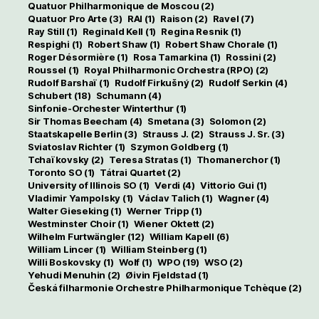
Quatuor Philharmonique de Moscou
(2)
Quatuor Pro Arte
(3)
RAI
(1)
Raison
(2)
Ravel
(7)
Ray Still
(1)
Reginald Kell
(1)
Regina Resnik
(1)
Respighi
(1)
Robert Shaw
(1)
Robert Shaw Chorale
(1)
Roger Désormière
(1)
Rosa Tamarkina
(1)
Rossini
(2)
Roussel
(1)
Royal Philharmonic Orchestra (RPO)
(2)
Rudolf Barshaï
(1)
Rudolf Firkušný
(2)
Rudolf Serkin
(4)
Schubert
(18)
Schumann
(4)
Sinfonie-Orchester Winterthur
(1)
Sir Thomas Beecham
(4)
Smetana
(3)
Solomon
(2)
Staatskapelle Berlin
(3)
Strauss J.
(2)
Strauss J. Sr.
(3)
Sviatoslav Richter
(1)
Szymon Goldberg
(1)
Tchaïkovsky
(2)
Teresa Stratas
(1)
Thomanerchor
(1)
Toronto SO
(1)
Tátrai Quartet
(2)
University of Illinois SO
(1)
Verdi
(4)
Vittorio Gui
(1)
Vladimir Yampolsky
(1)
Václav Talich
(1)
Wagner
(4)
Walter Gieseking
(1)
Werner Tripp
(1)
Westminster Choir
(1)
Wiener Oktett
(2)
Wilhelm Furtwängler
(12)
William Kapell
(6)
William Lincer
(1)
William Steinberg
(1)
Willi Boskovsky
(1)
Wolf
(1)
WPO
(19)
WSO
(2)
Yehudi Menuhin
(2)
Øivin Fjeldstad
(1)
Česká filharmonie Orchestre Philharmonique Tchèque
(2)