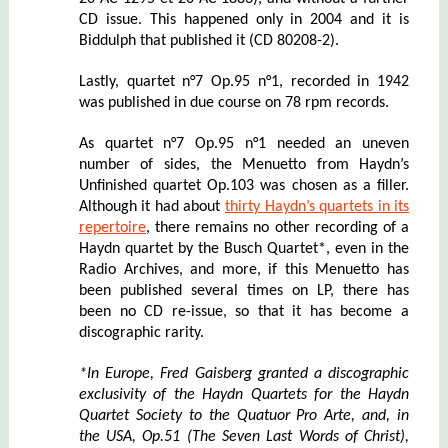
CD issue. This happened only in 2004 and it is
Biddulph that published it (CD 80208-2).
Lastly, quartet n°7 Op.95 n°1, recorded in 1942
was published in due course on 78 rpm records.
As quartet n°7 Op.95 n°1 needed an uneven
number of sides, the Menuetto from Haydn’s
Unfinished quartet Op.103 was chosen as a filler.
Although it had about
thirty Haydn’s quartets in its
repertoire
, there remains no other recording of a
Haydn quartet by the Busch Quartet*, even in the
Radio Archives, and more, if this Menuetto has
been published several times on LP, there has
been no CD re-issue, so that it has become a
discographic rarity.
*I
n Europe, Fred Gaisberg
granted a discographic
exclusivity
of the
Haydn Qua
r
t
ets for the Haydn
Quartet Society to the
Quatuor Pro Arte,
and, in
the USA
, Op.51
(The Seven Last Words of Christ)
,