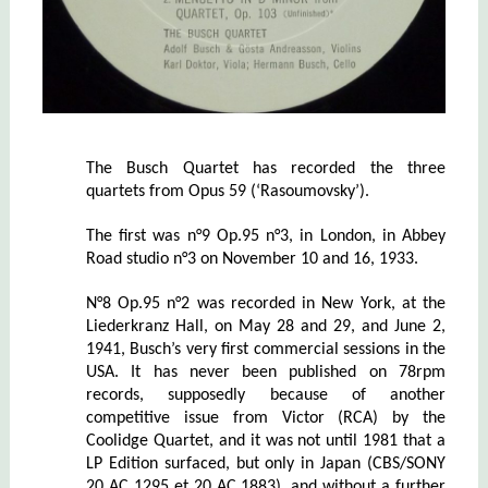
The Busch Quartet has recorded the three
quartets from Opus 59 (‘Rasoumovsky’).
The first was n°9 Op.95 n°3, in London, in Abbey
Road studio n°3 on November 10 and 16, 1933.
N°8 Op.95 n°2 was recorded in New York, at the
Liederkranz Hall, on May 28 and 29, and June 2,
1941, Busch’s very first commercial sessions in the
USA. It has never been published on 78rpm
records, supposedly because of another
competitive issue from Victor (RCA) by the
Coolidge Quartet, and it was not until 1981 that a
LP Edition surfaced, but only in Japan (CBS/SONY
20 AC 1295 et 20 AC 1883), and without a further