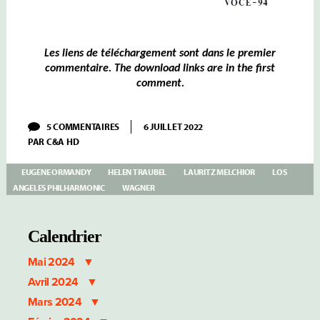
Les liens de téléchargement sont dans le premier
commentaire. The download links are in the first
comment.
SUR
5 COMMENTAIRES
6 JUILLET 2022
MELCHIOR
PAR
C&A HD
&
TRAUBEL
WAGNER:
EUGENE ORMANDY
HELEN TRAUBEL
LAURITZ MELCHIOR
LOS
LOHENGRIN
ANGELES PHILHARMONIC
WAGNER
&
TRISTAN
UND
ISOLDE
Calendrier
–
ORMANDY
Mai 2024
HOLLYWOOD
BOWL
Avril 2024
Mars 2024