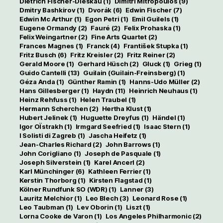
Dietrich Fischer-Dieskau
(1)
Dimitri Mitropoulos
(9)
Dmitry Bashkirov
(1)
Dvorák
(6)
Edwin Fischer
(7)
Edwin Mc Arthur
(1)
Egon Petri
(1)
Emil Guilels
(1)
Eugene Ormandy
(2)
Fauré
(2)
Felix Prohaska
(1)
Felix Weingartner
(2)
Fine Arts Quartet
(2)
Frances Magnes
(1)
Franck
(4)
František Stupka
(1)
Fritz Busch
(6)
Fritz Kreisler
(2)
Fritz Reiner
(2)
Gerald Moore
(1)
Gerhard Hüsch
(2)
Gluck
(1)
Grieg
(1)
Guido Cantelli
(13)
Guilain (Guilain-Freinsberg)
(1)
Géza Anda
(1)
Günther Ramin
(1)
Hanns-Udo Müller
(2)
Hans Gillesberger
(1)
Haydn
(11)
Heinrich Neuhaus
(1)
Heinz Rehfuss
(1)
Helen Traubel
(1)
Hermann Scherchen
(2)
Hertha Klust
(1)
Hubert Jelinek
(1)
Huguette Dreyfus
(1)
Händel
(1)
Igor OÏstrakh
(1)
Irmgard Seefried
(1)
Isaac Stern
(1)
I Solisti di Zagreb
(1)
Jascha Heifetz
(1)
Jean-Charles Richard
(2)
John Barrows
(1)
John Corigliano
(1)
Joseph de Pasquale
(1)
Joseph Silverstein
(1)
Karel Ancerl
(2)
Karl Münchinger
(6)
Kathleen Ferrier
(1)
Kerstin Thorborg
(1)
Kirsten Flagstad
(1)
Kölner Rundfunk SO (WDR)
(1)
Lanner
(3)
Lauritz Melchior
(1)
Leo Blech
(3)
Leonard Rose
(1)
Leo Taubman
(1)
Lev Oborin
(1)
Liszt
(1)
Lorna Cooke de Varon
(1)
Los Angeles Philharmonic
(2)