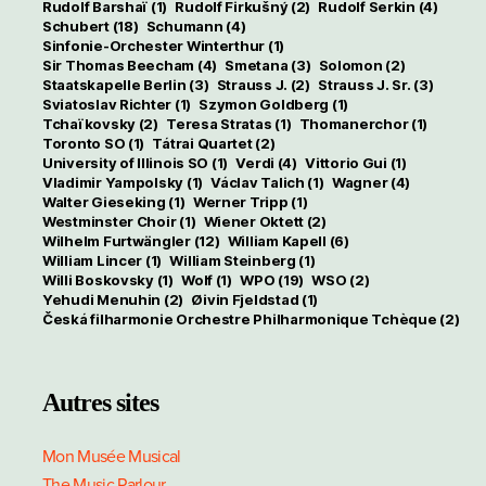
Rudolf Barshaï
(1)
Rudolf Firkušný
(2)
Rudolf Serkin
(4)
Schubert
(18)
Schumann
(4)
Sinfonie-Orchester Winterthur
(1)
Sir Thomas Beecham
(4)
Smetana
(3)
Solomon
(2)
Staatskapelle Berlin
(3)
Strauss J.
(2)
Strauss J. Sr.
(3)
Sviatoslav Richter
(1)
Szymon Goldberg
(1)
Tchaïkovsky
(2)
Teresa Stratas
(1)
Thomanerchor
(1)
Toronto SO
(1)
Tátrai Quartet
(2)
University of Illinois SO
(1)
Verdi
(4)
Vittorio Gui
(1)
Vladimir Yampolsky
(1)
Václav Talich
(1)
Wagner
(4)
Walter Gieseking
(1)
Werner Tripp
(1)
Westminster Choir
(1)
Wiener Oktett
(2)
Wilhelm Furtwängler
(12)
William Kapell
(6)
William Lincer
(1)
William Steinberg
(1)
Willi Boskovsky
(1)
Wolf
(1)
WPO
(19)
WSO
(2)
Yehudi Menuhin
(2)
Øivin Fjeldstad
(1)
Česká filharmonie Orchestre Philharmonique Tchèque
(2)
Autres sites
Mon Musée Musical
The Music Parlour