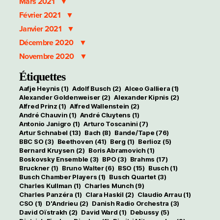
Mars 2021
Février 2021
Janvier 2021
Décembre 2020
Novembre 2020
Étiquettes
Aafje Heynis
(1)
Adolf Busch
(2)
Alceo Galliera
(1)
Alexander Goldenweiser
(2)
Alexander Kipnis
(2)
Alfred Prinz
(1)
Alfred Wallenstein
(2)
André Chauvin
(1)
André Cluytens
(1)
Antonio Janigro
(1)
Arturo Toscanini
(7)
Artur Schnabel
(13)
Bach
(8)
Bande/Tape
(76)
BBC SO
(3)
Beethoven
(41)
Berg
(1)
Berlioz
(5)
Bernard Kruysen
(2)
Boris Abramovich
(1)
Boskovsky Ensemble
(3)
BPO
(3)
Brahms
(17)
Bruckner
(1)
Bruno Walter
(6)
BSO
(15)
Busch
(1)
Busch Chamber Players
(1)
Busch Quartet
(3)
Charles Kullman
(1)
Charles Munch
(9)
Charles Panzéra
(1)
Clara Haskil
(2)
Claudio Arrau
(1)
CSO
(1)
D'Andrieu
(2)
Danish Radio Orchestra
(3)
David Oïstrakh
(2)
David Ward
(1)
Debussy
(5)