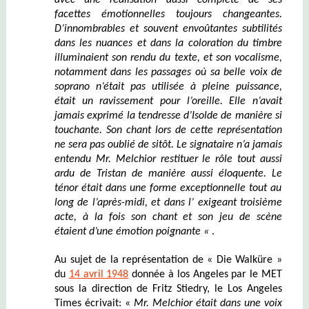
avec une réalisation aussi complète de ses
f
acettes
émotionnelles toujours changeantes
.
D’
i
nn
ombrables et souvent
envoûtantes
subtilités
dans les nuances et dans la coloration du timbre
illuminaient son rendu du texte, et son vocalisme,
notamment dans les passages où sa belle voix de
soprano
n’était pas utilisée à pleine puissance,
était un ravissement pour l’oreille. Elle n’avait
jamais exprimé la tendresse d’
Isolde
de manière si
touchante
.
Son chant lors de cette représentation
ne sera pas oublié de sitôt. Le signataire n’a jamais
entendu
Mr. Melchior
restituer le rôle tout aussi
ardu de Tristan de manière aussi éloquente
.
Le
t
é
nor
était dans une forme exceptionnelle tout au
long de l’après-midi, et dans l’ exigeant troisième
acte, à la fois son chant et son jeu de scène
étaient d’une émotion poignante
«
.
Au sujet de la représentation de « Die Walküre »
du
14 avril 1948
donnée à los Angeles par le MET
sous la direction de Fritz Stiedry, le Los Angeles
Times écrivait: «
Mr. Melchior
était dans une voix