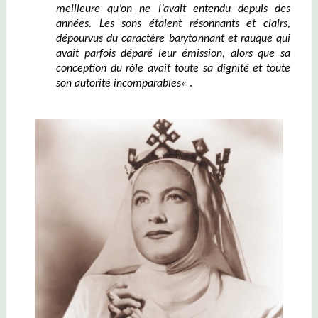
meilleure qu’on ne l’avait entendu depuis des
années
.
Les sons étaient résonnants et clairs,
dépourvu
s
du caractère barytonnant
et
rauque qui
avait parfois déparé leur émission, alors que sa
conce
ption
du
r
ô
le
avait toute sa
dignit
é
et
toute
son
autorit
é i
ncomparable
s
«
.