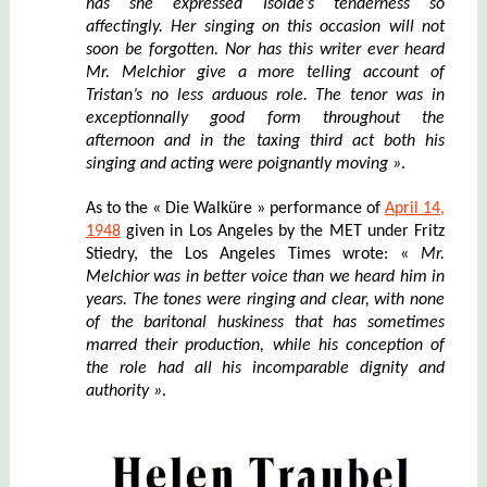
has she expres
s
ed Isolde’s tenderness so
affectingly. Her singing on this occasion will not
soon be forgotten. Nor has this writer ever heard
Mr. Melchior give a more telling account of
Tristan’s no less arduous role. The tenor was in
exceptionn
a
lly good form throughout the
afternoon and in the taxing third act both his
singing and acting were poignantly moving »
.
As to the « Die Walküre » performance of
April 14,
1948
given in Los Angeles by the MET under Fritz
Stiedry, the Los Angeles Times wrote: «
Mr.
Melchior was in bette
r
voice than we heard him in
years. The tones were ringing and clear, with none
of the baritonal huskiness that has sometimes
marred their production, while his conception of
the role had all his incomparable dignity and
authority »
.