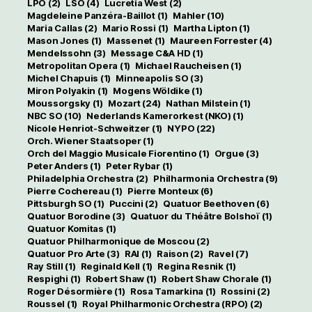
LPO
(2)
LSO
(4)
Lucretia West
(2)
Magdeleine Panzéra-Baillot
(1)
Mahler
(10)
Maria Callas
(2)
Mario Rossi
(1)
Martha Lipton
(1)
Mason Jones
(1)
Massenet
(1)
Maureen Forrester
(4)
Mendelssohn
(3)
Message C&A HD
(1)
Metropolitan Opera
(1)
Michael Raucheisen
(1)
Michel Chapuis
(1)
Minneapolis SO
(3)
Miron Polyakin
(1)
Mogens Wöldike
(1)
Moussorgsky
(1)
Mozart
(24)
Nathan Milstein
(1)
NBC SO
(10)
Nederlands Kamerorkest (NKO)
(1)
Nicole Henriot-Schweitzer
(1)
NYPO
(22)
Orch. Wiener Staatsoper
(1)
Orch del Maggio Musicale Fiorentino
(1)
Orgue
(3)
Peter Anders
(1)
Peter Rybar
(1)
Philadelphia Orchestra
(2)
Philharmonia Orchestra
(9)
Pierre Cochereau
(1)
Pierre Monteux
(6)
Pittsburgh SO
(1)
Puccini
(2)
Quatuor Beethoven
(6)
Quatuor Borodine
(3)
Quatuor du Théâtre Bolshoï
(1)
Quatuor Komitas
(1)
Quatuor Philharmonique de Moscou
(2)
Quatuor Pro Arte
(3)
RAI
(1)
Raison
(2)
Ravel
(7)
Ray Still
(1)
Reginald Kell
(1)
Regina Resnik
(1)
Respighi
(1)
Robert Shaw
(1)
Robert Shaw Chorale
(1)
Roger Désormière
(1)
Rosa Tamarkina
(1)
Rossini
(2)
Roussel
(1)
Royal Philharmonic Orchestra (RPO)
(2)