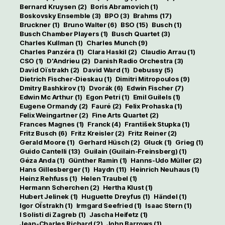
Bernard Kruysen
(2)
Boris Abramovich
(1)
Boskovsky Ensemble
(3)
BPO
(3)
Brahms
(17)
Bruckner
(1)
Bruno Walter
(6)
BSO
(15)
Busch
(1)
Busch Chamber Players
(1)
Busch Quartet
(3)
Charles Kullman
(1)
Charles Munch
(9)
Charles Panzéra
(1)
Clara Haskil
(2)
Claudio Arrau
(1)
CSO
(1)
D'Andrieu
(2)
Danish Radio Orchestra
(3)
David Oïstrakh
(2)
David Ward
(1)
Debussy
(5)
Dietrich Fischer-Dieskau
(1)
Dimitri Mitropoulos
(9)
Dmitry Bashkirov
(1)
Dvorák
(6)
Edwin Fischer
(7)
Edwin Mc Arthur
(1)
Egon Petri
(1)
Emil Guilels
(1)
Eugene Ormandy
(2)
Fauré
(2)
Felix Prohaska
(1)
Felix Weingartner
(2)
Fine Arts Quartet
(2)
Frances Magnes
(1)
Franck
(4)
František Stupka
(1)
Fritz Busch
(6)
Fritz Kreisler
(2)
Fritz Reiner
(2)
Gerald Moore
(1)
Gerhard Hüsch
(2)
Gluck
(1)
Grieg
(1)
Guido Cantelli
(13)
Guilain (Guilain-Freinsberg)
(1)
Géza Anda
(1)
Günther Ramin
(1)
Hanns-Udo Müller
(2)
Hans Gillesberger
(1)
Haydn
(11)
Heinrich Neuhaus
(1)
Heinz Rehfuss
(1)
Helen Traubel
(1)
Hermann Scherchen
(2)
Hertha Klust
(1)
Hubert Jelinek
(1)
Huguette Dreyfus
(1)
Händel
(1)
Igor OÏstrakh
(1)
Irmgard Seefried
(1)
Isaac Stern
(1)
I Solisti di Zagreb
(1)
Jascha Heifetz
(1)
Jean-Charles Richard
(2)
John Barrows
(1)