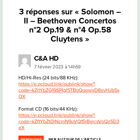
3 réponses sur « Solomon –
II – Beethoven Concertos
n°2 Op.19 & n°4 Op.58
Cluytens »
dit :
C&A HD
7 février 2023 à 14h59
HD/Hi-Res (24 bits/88 KHz):
https://e.pcloud.link/publink/show?
code=kZjtYbZG19SPIgl5TBgQqpwvD8xvHJb5s
OX
Format CD (16 bits/44 KHz):
https://e.pcloud.link/publink/show?
code=kZftYbZtDlNcmN9uVQ15jBgicsVoQz5D3
eX
PAR AUTEUR DE L’ARTICLE
RÉPONDRE