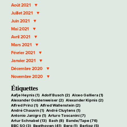
Août 2021
Juillet 2021
Juin 2021
Mai 2021
Avril 2021
Mars 2021
Février 2021
Janvier 2021
Décembre 2020
Novembre 2020
Étiquettes
Aafje Heynis
(1)
Adolf Busch
(2)
Alceo Galliera
(1)
Alexander Goldenweiser
(2)
Alexander Kipnis
(2)
Alfred Prinz
(1)
Alfred Wallenstein
(2)
André Chauvin
(1)
André Cluytens
(1)
Antonio Janigro
(1)
Arturo Toscanini
(7)
Artur Schnabel
(13)
Bach
(8)
Bande/Tape
(76)
BBC SO
(3)
Beethoven
(41)
Berg
(1)
Berlioz
(5)