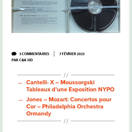
SUR
3 COMMENTAIRES
7 FÉVRIER 2023
SOLOMON
PAR
C&A HD
–
II
–
BEETHOVEN
CONCERTOS
←
Cantelli- X – Moussorgski
N°2
Tableaux d’une Exposition NYPO
OP.19
&
→
Jones – Mozart: Concertos pour
N°4
OP.58
Cor – Philadelphia Orchestra
CLUYTENS
Ormandy