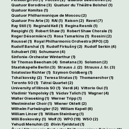
Quatuor Borodine
(3)
Quatuor du Théâtre Bolshoï
(1)
Quatuor Komitas
(1)
Quatuor Philharmonique de Moscou
(2)
Quatuor Pro Arte
(3)
RAI
(1)
Raison
(2)
Ravel
(7)
Ray Still
(1)
Reginald Kell
(1)
Regina Resnik
(1)
Respighi
(1)
Robert Shaw
(1)
Robert Shaw Chorale
(1)
Roger Désormière
(1)
Rosa Tamarkina
(1)
Rossini
(2)
Roussel
(1)
Royal Philharmonic Orchestra (RPO)
(2)
Rudolf Barshaï
(1)
Rudolf Firkušný
(2)
Rudolf Serkin
(4)
Schubert
(18)
Schumann
(4)
Sinfonie-Orchester Winterthur
(1)
Sir Thomas Beecham
(4)
Smetana
(3)
Solomon
(2)
Staatskapelle Berlin
(3)
Strauss J.
(2)
Strauss J. Sr.
(3)
Sviatoslav Richter
(1)
Szymon Goldberg
(1)
Tchaïkovsky
(2)
Teresa Stratas
(1)
Thomanerchor
(1)
Toronto SO
(1)
Tátrai Quartet
(2)
University of Illinois SO
(1)
Verdi
(4)
Vittorio Gui
(1)
Vladimir Yampolsky
(1)
Václav Talich
(1)
Wagner
(4)
Walter Gieseking
(1)
Werner Tripp
(1)
Westminster Choir
(1)
Wiener Oktett
(2)
Wilhelm Furtwängler
(12)
William Kapell
(6)
William Lincer
(1)
William Steinberg
(1)
Willi Boskovsky
(1)
Wolf
(1)
WPO
(19)
WSO
(2)
Yehudi Menuhin
(2)
Øivin Fjeldstad
(1)