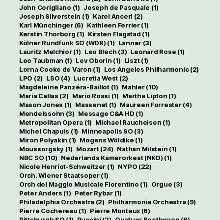
John Corigliano
(1)
Joseph de Pasquale
(1)
Joseph Silverstein
(1)
Karel Ancerl
(2)
Karl Münchinger
(6)
Kathleen Ferrier
(1)
Kerstin Thorborg
(1)
Kirsten Flagstad
(1)
Kölner Rundfunk SO (WDR)
(1)
Lanner
(3)
Lauritz Melchior
(1)
Leo Blech
(3)
Leonard Rose
(1)
Leo Taubman
(1)
Lev Oborin
(1)
Liszt
(1)
Lorna Cooke de Varon
(1)
Los Angeles Philharmonic
(2)
LPO
(2)
LSO
(4)
Lucretia West
(2)
Magdeleine Panzéra-Baillot
(1)
Mahler
(10)
Maria Callas
(2)
Mario Rossi
(1)
Martha Lipton
(1)
Mason Jones
(1)
Massenet
(1)
Maureen Forrester
(4)
Mendelssohn
(3)
Message C&A HD
(1)
Metropolitan Opera
(1)
Michael Raucheisen
(1)
Michel Chapuis
(1)
Minneapolis SO
(3)
Miron Polyakin
(1)
Mogens Wöldike
(1)
Moussorgsky
(1)
Mozart
(24)
Nathan Milstein
(1)
NBC SO
(10)
Nederlands Kamerorkest (NKO)
(1)
Nicole Henriot-Schweitzer
(1)
NYPO
(22)
Orch. Wiener Staatsoper
(1)
Orch del Maggio Musicale Fiorentino
(1)
Orgue
(3)
Peter Anders
(1)
Peter Rybar
(1)
Philadelphia Orchestra
(2)
Philharmonia Orchestra
(9)
Pierre Cochereau
(1)
Pierre Monteux
(6)
Pittsburgh SO
(1)
Puccini
(2)
Quatuor Beethoven
(6)