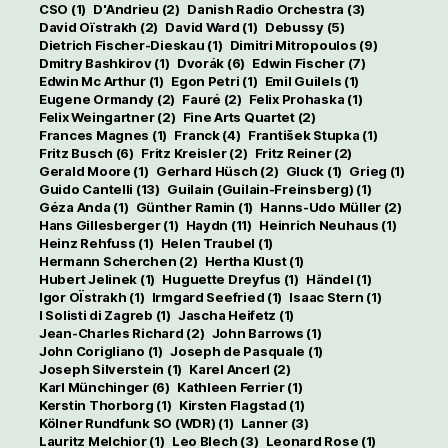
CSO
(1)
D'Andrieu
(2)
Danish Radio Orchestra
(3)
David Oïstrakh
(2)
David Ward
(1)
Debussy
(5)
Dietrich Fischer-Dieskau
(1)
Dimitri Mitropoulos
(9)
Dmitry Bashkirov
(1)
Dvorák
(6)
Edwin Fischer
(7)
Edwin Mc Arthur
(1)
Egon Petri
(1)
Emil Guilels
(1)
Eugene Ormandy
(2)
Fauré
(2)
Felix Prohaska
(1)
Felix Weingartner
(2)
Fine Arts Quartet
(2)
Frances Magnes
(1)
Franck
(4)
František Stupka
(1)
Fritz Busch
(6)
Fritz Kreisler
(2)
Fritz Reiner
(2)
Gerald Moore
(1)
Gerhard Hüsch
(2)
Gluck
(1)
Grieg
(1)
Guido Cantelli
(13)
Guilain (Guilain-Freinsberg)
(1)
Géza Anda
(1)
Günther Ramin
(1)
Hanns-Udo Müller
(2)
Hans Gillesberger
(1)
Haydn
(11)
Heinrich Neuhaus
(1)
Heinz Rehfuss
(1)
Helen Traubel
(1)
Hermann Scherchen
(2)
Hertha Klust
(1)
Hubert Jelinek
(1)
Huguette Dreyfus
(1)
Händel
(1)
Igor OÏstrakh
(1)
Irmgard Seefried
(1)
Isaac Stern
(1)
I Solisti di Zagreb
(1)
Jascha Heifetz
(1)
Jean-Charles Richard
(2)
John Barrows
(1)
John Corigliano
(1)
Joseph de Pasquale
(1)
Joseph Silverstein
(1)
Karel Ancerl
(2)
Karl Münchinger
(6)
Kathleen Ferrier
(1)
Kerstin Thorborg
(1)
Kirsten Flagstad
(1)
Kölner Rundfunk SO (WDR)
(1)
Lanner
(3)
Lauritz Melchior
(1)
Leo Blech
(3)
Leonard Rose
(1)