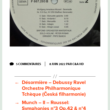
SUR
5 COMMENTAIRES
8 JUIN 2022
PAR
C&A HD
FRITZ
BUSCH
–
II-
←
Désormière – Debussy Ravel
MOZART:
SERENADE
Orchestre Philharmonique
« HAFFNER »
Tchèque (Česká filharmonie)
K250
SINFONIE-
→
Munch – II – Roussel:
ORCHESTER
WINTERTHUR,
Symphonies n°3 Op.42 & n°4