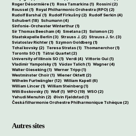
Roger Désormière
(1)
Rosa Tamarkina
(1)
Rossini
(2)
Roussel
(1)
Royal Philharmonic Orchestra (RPO)
(2)
Rudolf Barshaï
(1)
Rudolf Firkušný
(2)
Rudolf Serkin
(4)
Schubert
(18)
Schumann
(4)
Sinfonie-Orchester Winterthur
(1)
Sir Thomas Beecham
(4)
Smetana
(3)
Solomon
(2)
Staatskapelle Berlin
(3)
Strauss J.
(2)
Strauss J. Sr.
(3)
Sviatoslav Richter
(1)
Szymon Goldberg
(1)
Tchaïkovsky
(2)
Teresa Stratas
(1)
Thomanerchor
(1)
Toronto SO
(1)
Tátrai Quartet
(2)
University of Illinois SO
(1)
Verdi
(4)
Vittorio Gui
(1)
Vladimir Yampolsky
(1)
Václav Talich
(1)
Wagner
(4)
Walter Gieseking
(1)
Werner Tripp
(1)
Westminster Choir
(1)
Wiener Oktett
(2)
Wilhelm Furtwängler
(12)
William Kapell
(6)
William Lincer
(1)
William Steinberg
(1)
Willi Boskovsky
(1)
Wolf
(1)
WPO
(19)
WSO
(2)
Yehudi Menuhin
(2)
Øivin Fjeldstad
(1)
Česká filharmonie Orchestre Philharmonique Tchèque
(2)
Autres sites