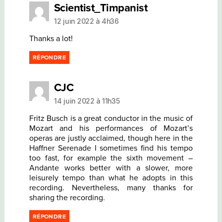
dit :
Scientist_Timpanist
12 juin 2022 à 4h36
Thanks a lot!
RÉPONDRE
dit :
CJC
14 juin 2022 à 11h35
Fritz Busch is a great conductor in the music of
Mozart and his performances of Mozart’s
operas are justly acclaimed, though here in the
Haffner Serenade I sometimes find his tempo
too fast, for example the sixth movement –
Andante works better with a slower, more
leisurely tempo than what he adopts in this
recording. Nevertheless, many thanks for
sharing the recording.
RÉPONDRE