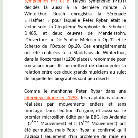
Symphonies n°3 et 8
, Haydn Symphonie n°101)
décidés là aussi à la dernière minute. A
Winterthur, Busch enregistra la Sérénade
« Haffner » pour laquelle Peter Rybar était le
violon solo, la Cinquième Symphonie de Schubert
D.485, et deux œuvres de Mendelssohn,
l’Ouverture » Die Schöne Melusin » Op.32 et le
Scherzo de l’Octuor Op.20. Ces enregistrements
ont été réalisées à la Stadthaus de Winterthur,
dans la Konzertsaal (1200 places), renommée pour
son acoustique. Ils permettent de documenter la
relation entre ces deux grands musiciens au sujet
de laquelle les biographes sont peu diserts.
Comme le mentionne Peter Rybar dans une
interview filmée en 1993
, les captations étaient
réalisées par mouvements entiers et sans
montage. Dans l’édition d’origine, et aussi sur le
premier microsillon édité par la BBG, les Andante
ème
ème
I (2
Mouvement) et II (6
Mouvement) ont
été permutés, mais Peter Rybar a confirmé qu’il
s’agissait seulement d’un problème de mise en