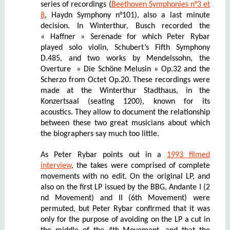
series of recordings (
Beethoven Symphonies n°3 et
8
, Haydn Symphony n°101), also a last minute
decision. In Winterthur, Busch recorded the
« Haffner » Serenade for which Peter Rybar
played solo violin, Schubert’s Fifth Symphony
D.485, and two works by Mendelssohn, the
Overture » Die Schöne Melusin » Op.32 and the
Scherzo from Octet Op.20. These recordings were
made at the Winterthur Stadthaus, in the
Konzertsaal (seating 1200), known for its
acoustics. They allow to document the relationship
between these two great musicians about which
the biographers say much too little.
As Peter Rybar points out in a
1993 filmed
interview
, the takes were comprised of complete
movements with no edit. On the original LP, and
also on the first LP issued by the BBG, Andante I (2
nd Movement) and II (6th Movement) were
permuted, but Peter Rybar confirmed that it was
only for the purpose of avoiding on the LP a cut in