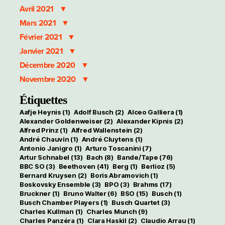
Avril 2021
Mars 2021
Février 2021
Janvier 2021
Décembre 2020
Novembre 2020
Étiquettes
Aafje Heynis
(1)
Adolf Busch
(2)
Alceo Galliera
(1)
Alexander Goldenweiser
(2)
Alexander Kipnis
(2)
Alfred Prinz
(1)
Alfred Wallenstein
(2)
André Chauvin
(1)
André Cluytens
(1)
Antonio Janigro
(1)
Arturo Toscanini
(7)
Artur Schnabel
(13)
Bach
(8)
Bande/Tape
(76)
BBC SO
(3)
Beethoven
(41)
Berg
(1)
Berlioz
(5)
Bernard Kruysen
(2)
Boris Abramovich
(1)
Boskovsky Ensemble
(3)
BPO
(3)
Brahms
(17)
Bruckner
(1)
Bruno Walter
(6)
BSO
(15)
Busch
(1)
Busch Chamber Players
(1)
Busch Quartet
(3)
Charles Kullman
(1)
Charles Munch
(9)
Charles Panzéra
(1)
Clara Haskil
(2)
Claudio Arrau
(1)