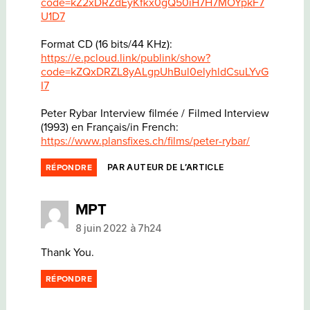
code=kZ2xDRZdEyKfkx0gQ50iH7H7MOYpkF7
U1D7
Format CD (16 bits/44 KHz):
https://e.pcloud.link/publink/show?
code=kZQxDRZL8yALgpUhBul0elyhldCsuLYvG
I7
Peter Rybar Interview filmée / Filmed Interview
(1993) en Français/in French:
https://www.plansfixes.ch/films/peter-rybar/
PAR AUTEUR DE L’ARTICLE
RÉPONDRE
dit :
MPT
8 juin 2022 à 7h24
Thank You.
RÉPONDRE