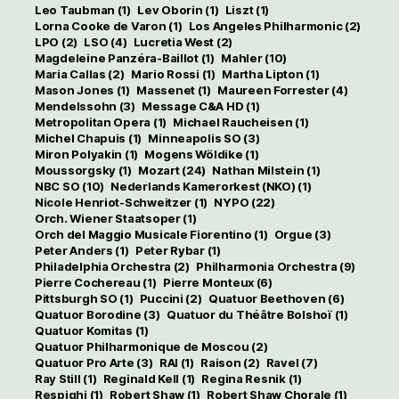
Leo Taubman
(1)
Lev Oborin
(1)
Liszt
(1)
Lorna Cooke de Varon
(1)
Los Angeles Philharmonic
(2)
LPO
(2)
LSO
(4)
Lucretia West
(2)
Magdeleine Panzéra-Baillot
(1)
Mahler
(10)
Maria Callas
(2)
Mario Rossi
(1)
Martha Lipton
(1)
Mason Jones
(1)
Massenet
(1)
Maureen Forrester
(4)
Mendelssohn
(3)
Message C&A HD
(1)
Metropolitan Opera
(1)
Michael Raucheisen
(1)
Michel Chapuis
(1)
Minneapolis SO
(3)
Miron Polyakin
(1)
Mogens Wöldike
(1)
Moussorgsky
(1)
Mozart
(24)
Nathan Milstein
(1)
NBC SO
(10)
Nederlands Kamerorkest (NKO)
(1)
Nicole Henriot-Schweitzer
(1)
NYPO
(22)
Orch. Wiener Staatsoper
(1)
Orch del Maggio Musicale Fiorentino
(1)
Orgue
(3)
Peter Anders
(1)
Peter Rybar
(1)
Philadelphia Orchestra
(2)
Philharmonia Orchestra
(9)
Pierre Cochereau
(1)
Pierre Monteux
(6)
Pittsburgh SO
(1)
Puccini
(2)
Quatuor Beethoven
(6)
Quatuor Borodine
(3)
Quatuor du Théâtre Bolshoï
(1)
Quatuor Komitas
(1)
Quatuor Philharmonique de Moscou
(2)
Quatuor Pro Arte
(3)
RAI
(1)
Raison
(2)
Ravel
(7)
Ray Still
(1)
Reginald Kell
(1)
Regina Resnik
(1)
Respighi
(1)
Robert Shaw
(1)
Robert Shaw Chorale
(1)