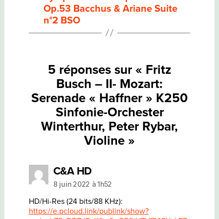
PETER
Op.53 Bacchus & Ariane Suite
RYBAR,
VIOLINE
n°2 BSO
5 réponses sur « Fritz
Busch – II- Mozart:
Serenade « Haffner » K250
Sinfonie-Orchester
Winterthur, Peter Rybar,
Violine »
dit :
C&A HD
8 juin 2022 à 1h52
HD/Hi-Res (24 bits/88 KHz):
https://e.pcloud.link/publink/show?