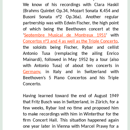
We know of his recordings with Clara Haskil
(Brahms Quintet Op.34, Mozart Sonata K.454 and
Busoni Sonata n°2 Op.36a). Another regular
partnership was with Edwin Fischer, the high point
of which being the Beethoven concert at the
‘
Septembre Musical de Montreux 1951
‘ with
Concertos n°3 and 4 as well as the Triple Concerto
,
the soloists being Fischer, Rybar and cellist
Antonio Tusa (remplacing the ailing Enrico
Mainardi), followed in May 1952 by a tour (also
with Antonio Tusa) of about ten concerts in
Germany
, in Italy and in Switzerland
with
Beethoven’s 5 Piano Concertos and his Triple
Concerto.
Having learned toward the end of August 1949
that Fritz Busch was in Switzerland, in Zürich, for a
few weeks, Rybar lost no time and proposed him
to make recordings with him in Winterthur for the
firm Concert Hall. This situation happened again
one year later in Vienna with Marcel Prawy for a