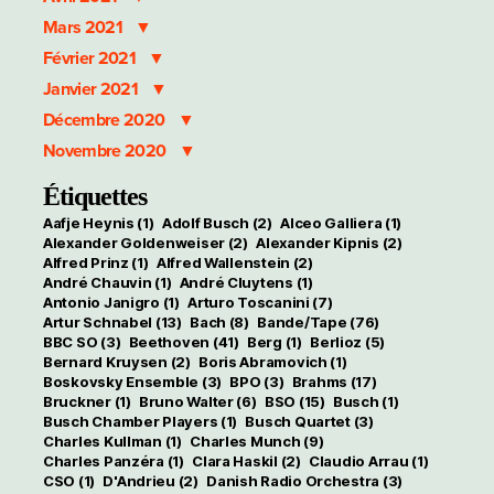
Mars 2021
Février 2021
Janvier 2021
Décembre 2020
Novembre 2020
Étiquettes
Aafje Heynis
(1)
Adolf Busch
(2)
Alceo Galliera
(1)
Alexander Goldenweiser
(2)
Alexander Kipnis
(2)
Alfred Prinz
(1)
Alfred Wallenstein
(2)
André Chauvin
(1)
André Cluytens
(1)
Antonio Janigro
(1)
Arturo Toscanini
(7)
Artur Schnabel
(13)
Bach
(8)
Bande/Tape
(76)
BBC SO
(3)
Beethoven
(41)
Berg
(1)
Berlioz
(5)
Bernard Kruysen
(2)
Boris Abramovich
(1)
Boskovsky Ensemble
(3)
BPO
(3)
Brahms
(17)
Bruckner
(1)
Bruno Walter
(6)
BSO
(15)
Busch
(1)
Busch Chamber Players
(1)
Busch Quartet
(3)
Charles Kullman
(1)
Charles Munch
(9)
Charles Panzéra
(1)
Clara Haskil
(2)
Claudio Arrau
(1)
CSO
(1)
D'Andrieu
(2)
Danish Radio Orchestra
(3)