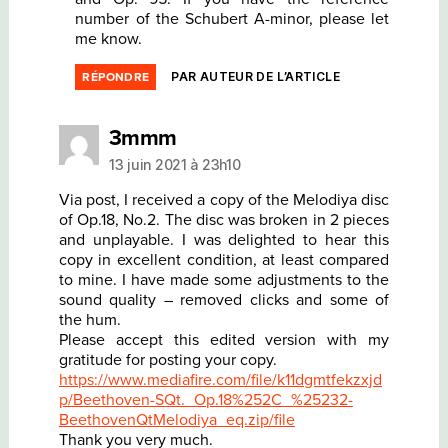
number of the Schubert A-minor, please let
me know.
PAR AUTEUR DE L’ARTICLE
RÉPONDRE
dit :
3mmm
13 juin 2021 à 23h10
Via post, I received a copy of the Melodiya disc
of Op.18, No.2. The disc was broken in 2 pieces
and unplayable. I was delighted to hear this
copy in excellent condition, at least compared
to mine. I have made some adjustments to the
sound quality – removed clicks and some of
the hum.
Please accept this edited version with my
gratitude for posting your copy.
https://www.mediafire.com/file/k11dgmtfekzxjd
p/Beethoven-SQt._Op.18%252C_%25232-
BeethovenQtMelodiya_eq.zip/file
Thank you very much.