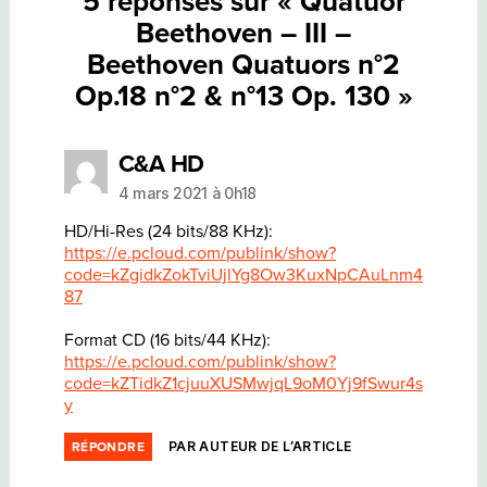
5 réponses sur « Quatuor
Beethoven – III –
Beethoven Quatuors n°2
Op.18 n°2 & n°13 Op. 130 »
dit :
C&A HD
4 mars 2021 à 0h18
HD/Hi-Res (24 bits/88 KHz):
https://e.pcloud.com/publink/show?
code=kZgidkZokTviUjlYg8Ow3KuxNpCAuLnm4
87
Format CD (16 bits/44 KHz):
https://e.pcloud.com/publink/show?
code=kZTidkZ1cjuuXUSMwjqL9oM0Yj9fSwur4s
y
PAR AUTEUR DE L’ARTICLE
RÉPONDRE