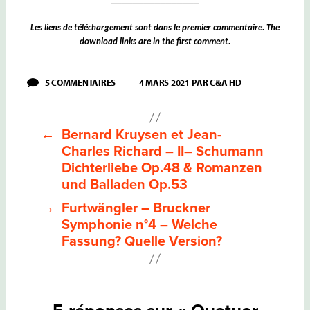
Les
liens de téléchargement sont dans le premier commentaire. The
download links are in the first comment.
SUR
5 COMMENTAIRES
4 MARS 2021
PAR
C&A HD
QUATUOR
BEETHOVEN
–
III
←
Bernard Kruysen et Jean-
–
BEETHOVEN
Charles Richard – II– Schumann
QUATUORS
Dichterliebe Op.48 & Romanzen
N°2
OP.18
und Balladen Op.53
N°2
&
→
Furtwängler – Bruckner
N°13
Symphonie n°4 – Welche
OP.
130
Fassung? Quelle Version?