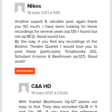
dit :
Nikos
18 mars 2021 à 1h05
Another superb & valuable post, again thank
you SO much. I have been looking for these
recordings for several years (op.130 I found but
not op.18/2). Good sound too.
By the way, if you find any recordings of the
Bolshoi Theatre Quartet I would love you to
post these (particularly Tchaikovsky Qt2,
Schubert A-minor & Beethoven op.127). Good
work!!
RÉPONDRE
dit :
C&A HD
18 mars 2021 à 22h34
With thanks! Beethoven Op.127 seems not
easy to find. They also recorded Op.18 n° 5
and Op. 95. If you have the reference