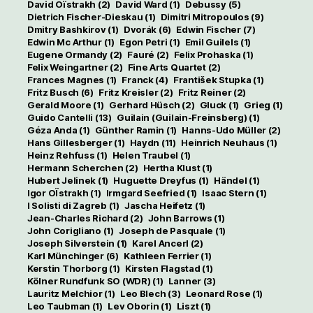
David Oïstrakh
(2)
David Ward
(1)
Debussy
(5)
Dietrich Fischer-Dieskau
(1)
Dimitri Mitropoulos
(9)
Dmitry Bashkirov
(1)
Dvorák
(6)
Edwin Fischer
(7)
Edwin Mc Arthur
(1)
Egon Petri
(1)
Emil Guilels
(1)
Eugene Ormandy
(2)
Fauré
(2)
Felix Prohaska
(1)
Felix Weingartner
(2)
Fine Arts Quartet
(2)
Frances Magnes
(1)
Franck
(4)
František Stupka
(1)
Fritz Busch
(6)
Fritz Kreisler
(2)
Fritz Reiner
(2)
Gerald Moore
(1)
Gerhard Hüsch
(2)
Gluck
(1)
Grieg
(1)
Guido Cantelli
(13)
Guilain (Guilain-Freinsberg)
(1)
Géza Anda
(1)
Günther Ramin
(1)
Hanns-Udo Müller
(2)
Hans Gillesberger
(1)
Haydn
(11)
Heinrich Neuhaus
(1)
Heinz Rehfuss
(1)
Helen Traubel
(1)
Hermann Scherchen
(2)
Hertha Klust
(1)
Hubert Jelinek
(1)
Huguette Dreyfus
(1)
Händel
(1)
Igor OÏstrakh
(1)
Irmgard Seefried
(1)
Isaac Stern
(1)
I Solisti di Zagreb
(1)
Jascha Heifetz
(1)
Jean-Charles Richard
(2)
John Barrows
(1)
John Corigliano
(1)
Joseph de Pasquale
(1)
Joseph Silverstein
(1)
Karel Ancerl
(2)
Karl Münchinger
(6)
Kathleen Ferrier
(1)
Kerstin Thorborg
(1)
Kirsten Flagstad
(1)
Kölner Rundfunk SO (WDR)
(1)
Lanner
(3)
Lauritz Melchior
(1)
Leo Blech
(3)
Leonard Rose
(1)
Leo Taubman
(1)
Lev Oborin
(1)
Liszt
(1)