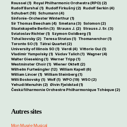
Roussel
(1)
Royal Philharmonic Orchestra (RPO)
(2)
Rudolf Barshaï
(1)
Rudolf Firkušný
(2)
Rudolf Serkin
(4)
Schubert
(18)
Schumann
(4)
Sinfonie-Orchester Winterthur
(1)
Sir Thomas Beecham
(4)
Smetana
(3)
Solomon
(2)
Staatskapelle Berlin
(3)
Strauss J.
(2)
Strauss J. Sr.
(3)
Sviatoslav Richter
(1)
Szymon Goldberg
(1)
Tchaïkovsky
(2)
Teresa Stratas
(1)
Thomanerchor
(1)
Toronto SO
(1)
Tátrai Quartet
(2)
University of Illinois SO
(1)
Verdi
(4)
Vittorio Gui
(1)
Vladimir Yampolsky
(1)
Václav Talich
(1)
Wagner
(4)
Walter Gieseking
(1)
Werner Tripp
(1)
Westminster Choir
(1)
Wiener Oktett
(2)
Wilhelm Furtwängler
(12)
William Kapell
(6)
William Lincer
(1)
William Steinberg
(1)
Willi Boskovsky
(1)
Wolf
(1)
WPO
(19)
WSO
(2)
Yehudi Menuhin
(2)
Øivin Fjeldstad
(1)
Česká filharmonie Orchestre Philharmonique Tchèque
(2)
Autres sites
Mon Musée Musical