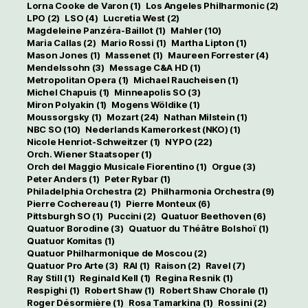
Lorna Cooke de Varon
(1)
Los Angeles Philharmonic
(2)
LPO
(2)
LSO
(4)
Lucretia West
(2)
Magdeleine Panzéra-Baillot
(1)
Mahler
(10)
Maria Callas
(2)
Mario Rossi
(1)
Martha Lipton
(1)
Mason Jones
(1)
Massenet
(1)
Maureen Forrester
(4)
Mendelssohn
(3)
Message C&A HD
(1)
Metropolitan Opera
(1)
Michael Raucheisen
(1)
Michel Chapuis
(1)
Minneapolis SO
(3)
Miron Polyakin
(1)
Mogens Wöldike
(1)
Moussorgsky
(1)
Mozart
(24)
Nathan Milstein
(1)
NBC SO
(10)
Nederlands Kamerorkest (NKO)
(1)
Nicole Henriot-Schweitzer
(1)
NYPO
(22)
Orch. Wiener Staatsoper
(1)
Orch del Maggio Musicale Fiorentino
(1)
Orgue
(3)
Peter Anders
(1)
Peter Rybar
(1)
Philadelphia Orchestra
(2)
Philharmonia Orchestra
(9)
Pierre Cochereau
(1)
Pierre Monteux
(6)
Pittsburgh SO
(1)
Puccini
(2)
Quatuor Beethoven
(6)
Quatuor Borodine
(3)
Quatuor du Théâtre Bolshoï
(1)
Quatuor Komitas
(1)
Quatuor Philharmonique de Moscou
(2)
Quatuor Pro Arte
(3)
RAI
(1)
Raison
(2)
Ravel
(7)
Ray Still
(1)
Reginald Kell
(1)
Regina Resnik
(1)
Respighi
(1)
Robert Shaw
(1)
Robert Shaw Chorale
(1)
Roger Désormière
(1)
Rosa Tamarkina
(1)
Rossini
(2)