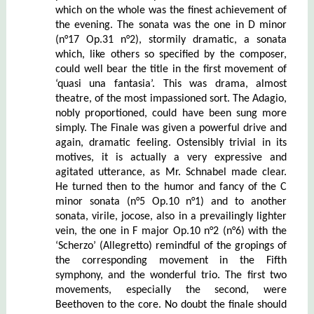
which on the whole was the finest achievement of
the evening. The sonata was the one in D minor
(n°17 Op.31 n°2), stormily dramatic, a sonata
which, like others so specified by the composer,
could well bear the title in the first movement of
‘quasi una fantasia’. This was drama, almost
theatre, of the most impassioned sort. The Adagio,
nobly proportioned, could have been sung more
simply. The Finale was given a powerful drive and
again, dramatic feeling. Ostensibly trivial in its
motives, it is actually a very expressive and
agitated utterance, as Mr. Schnabel made clear.
He turned then to the humor and fancy of the C
minor sonata (n°5 Op.10 n°1) and to another
sonata, virile, jocose, also in a prevailingly lighter
vein, the one in F major Op.10 n°2 (n°6) with the
‘Scherzo’ (Allegretto) remindful of the gropings of
the corresponding movement in the Fifth
symphony, and the wonderful trio. The first two
movements, especially the second, were
Beethoven to the core. No doubt the finale should