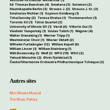
Sir Thomas Beecham
(4)
Smetana
(3)
Solomon
(2)
Staatskapelle Berlin
(3)
Strauss J.
(2)
Strauss J. Sr.
(3)
Sviatoslav Richter
(1)
Szymon Goldberg
(1)
Tchaïkovsky
(2)
Teresa Stratas
(1)
Thomanerchor
(1)
Toronto SO
(1)
Tátrai Quartet
(2)
University of Illinois SO
(1)
Verdi
(4)
Vittorio Gui
(1)
Vladimir Yampolsky
(1)
Václav Talich
(1)
Wagner
(4)
Walter Gieseking
(1)
Werner Tripp
(1)
Westminster Choir
(1)
Wiener Oktett
(2)
Wilhelm Furtwängler
(12)
William Kapell
(6)
William Lincer
(1)
William Steinberg
(1)
Willi Boskovsky
(1)
Wolf
(1)
WPO
(19)
WSO
(2)
Yehudi Menuhin
(2)
Øivin Fjeldstad
(1)
Česká filharmonie Orchestre Philharmonique Tchèque
(2)
Autres sites
Mon Musée Musical
The Music Parlour