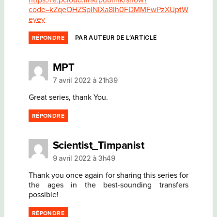
https://e.pcloud.link/publink/show?
code=kZqeOHZSpINlXa8Ih0FDMMFwPzXUptW
eyey
PAR AUTEUR DE L’ARTICLE
RÉPONDRE
dit :
MPT
7 avril 2022 à 21h39
Great series, thank You.
RÉPONDRE
dit :
Scientist_Timpanist
9 avril 2022 à 3h49
Thank you once again for sharing this series for
the ages in the best-sounding transfers
possible!
RÉPONDRE