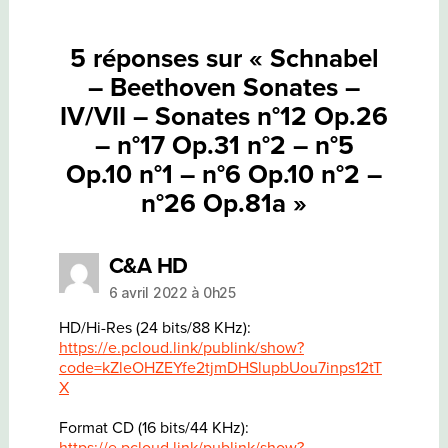
–
N°6
OP.10
5 réponses sur « Schnabel
N°2
–
– Beethoven Sonates –
N°26
OP.81A
IV/VII – Sonates n°12 Op.26
– n°17 Op.31 n°2 – n°5
Op.10 n°1 – n°6 Op.10 n°2 –
n°26 Op.81a »
dit :
C&A HD
6 avril 2022 à 0h25
HD/Hi-Res (24 bits/88 KHz):
https://e.pcloud.link/publink/show?
code=kZleOHZEYfe2tjmDHSlupbUou7inps12tT
X
Format CD (16 bits/44 KHz):