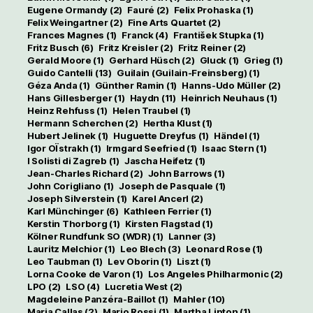
Eugene Ormandy
(2)
Fauré
(2)
Felix Prohaska
(1)
Felix Weingartner
(2)
Fine Arts Quartet
(2)
Frances Magnes
(1)
Franck
(4)
František Stupka
(1)
Fritz Busch
(6)
Fritz Kreisler
(2)
Fritz Reiner
(2)
Gerald Moore
(1)
Gerhard Hüsch
(2)
Gluck
(1)
Grieg
(1)
Guido Cantelli
(13)
Guilain (Guilain-Freinsberg)
(1)
Géza Anda
(1)
Günther Ramin
(1)
Hanns-Udo Müller
(2)
Hans Gillesberger
(1)
Haydn
(11)
Heinrich Neuhaus
(1)
Heinz Rehfuss
(1)
Helen Traubel
(1)
Hermann Scherchen
(2)
Hertha Klust
(1)
Hubert Jelinek
(1)
Huguette Dreyfus
(1)
Händel
(1)
Igor OÏstrakh
(1)
Irmgard Seefried
(1)
Isaac Stern
(1)
I Solisti di Zagreb
(1)
Jascha Heifetz
(1)
Jean-Charles Richard
(2)
John Barrows
(1)
John Corigliano
(1)
Joseph de Pasquale
(1)
Joseph Silverstein
(1)
Karel Ancerl
(2)
Karl Münchinger
(6)
Kathleen Ferrier
(1)
Kerstin Thorborg
(1)
Kirsten Flagstad
(1)
Kölner Rundfunk SO (WDR)
(1)
Lanner
(3)
Lauritz Melchior
(1)
Leo Blech
(3)
Leonard Rose
(1)
Leo Taubman
(1)
Lev Oborin
(1)
Liszt
(1)
Lorna Cooke de Varon
(1)
Los Angeles Philharmonic
(2)
LPO
(2)
LSO
(4)
Lucretia West
(2)
Magdeleine Panzéra-Baillot
(1)
Mahler
(10)
Maria Callas
(2)
Mario Rossi
(1)
Martha Lipton
(1)