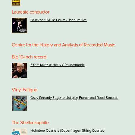
Laureate conductor
Bruckner 9 & Te Deum - Jochum live
Centre for the History and Analysis of Recorded Music
Big 10-inch record
Efrem Kurtz at the NY Philharmonic
Vinyl Fatigue
Ossy Renardy Eugene LIst play Franck and Ravel Sonatas
The Shellackophile
Holmboe Quartets (Copenhagen String Quartet)