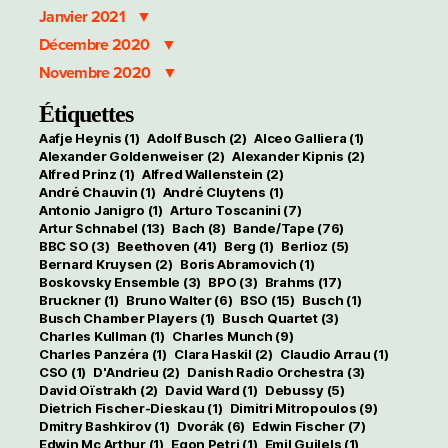
Janvier 2021
Décembre 2020
Novembre 2020
Étiquettes
Aafje Heynis
(1)
Adolf Busch
(2)
Alceo Galliera
(1)
Alexander Goldenweiser
(2)
Alexander Kipnis
(2)
Alfred Prinz
(1)
Alfred Wallenstein
(2)
André Chauvin
(1)
André Cluytens
(1)
Antonio Janigro
(1)
Arturo Toscanini
(7)
Artur Schnabel
(13)
Bach
(8)
Bande/Tape
(76)
BBC SO
(3)
Beethoven
(41)
Berg
(1)
Berlioz
(5)
Bernard Kruysen
(2)
Boris Abramovich
(1)
Boskovsky Ensemble
(3)
BPO
(3)
Brahms
(17)
Bruckner
(1)
Bruno Walter
(6)
BSO
(15)
Busch
(1)
Busch Chamber Players
(1)
Busch Quartet
(3)
Charles Kullman
(1)
Charles Munch
(9)
Charles Panzéra
(1)
Clara Haskil
(2)
Claudio Arrau
(1)
CSO
(1)
D'Andrieu
(2)
Danish Radio Orchestra
(3)
David Oïstrakh
(2)
David Ward
(1)
Debussy
(5)
Dietrich Fischer-Dieskau
(1)
Dimitri Mitropoulos
(9)
Dmitry Bashkirov
(1)
Dvorák
(6)
Edwin Fischer
(7)
Edwin Mc Arthur
(1)
Egon Petri
(1)
Emil Guilels
(1)