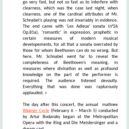
go very fast, but not so fast as to interfere with
clearness, which was the case last night, when
clearness, one of the cardinal attributes of Mr.
Schnabel’s playing was not invariably in evidence.
The end came with ‘Les Adieux’ sonata (n°26
Op.81a), ‘romantic’ in expression, prophetic in
certain measures of modern musical
developements, for all that a sonata overrated by
those for whom Beethoven can do no wrong. But
here, Mr. Schnabel went far to reveal the
completeness of Beethoven’s meaning, in
measures where divination as well as profound
knowledge on the part of the performer is
required. The audience listened devoutly.
Everything that was done was rapturously
applauded. »
The day after this concert, the annual matinee
Wagner Cycle
(February 6 – March 5) conducted
by
Artur Bodanzky
began at the M
etropolitan
Opera with the Ring and Die Meistersinger and a
dream cast.