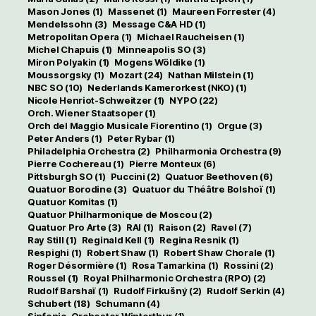
Mason Jones
(1)
Massenet
(1)
Maureen Forrester
(4)
Mendelssohn
(3)
Message C&A HD
(1)
Metropolitan Opera
(1)
Michael Raucheisen
(1)
Michel Chapuis
(1)
Minneapolis SO
(3)
Miron Polyakin
(1)
Mogens Wöldike
(1)
Moussorgsky
(1)
Mozart
(24)
Nathan Milstein
(1)
NBC SO
(10)
Nederlands Kamerorkest (NKO)
(1)
Nicole Henriot-Schweitzer
(1)
NYPO
(22)
Orch. Wiener Staatsoper
(1)
Orch del Maggio Musicale Fiorentino
(1)
Orgue
(3)
Peter Anders
(1)
Peter Rybar
(1)
Philadelphia Orchestra
(2)
Philharmonia Orchestra
(9)
Pierre Cochereau
(1)
Pierre Monteux
(6)
Pittsburgh SO
(1)
Puccini
(2)
Quatuor Beethoven
(6)
Quatuor Borodine
(3)
Quatuor du Théâtre Bolshoï
(1)
Quatuor Komitas
(1)
Quatuor Philharmonique de Moscou
(2)
Quatuor Pro Arte
(3)
RAI
(1)
Raison
(2)
Ravel
(7)
Ray Still
(1)
Reginald Kell
(1)
Regina Resnik
(1)
Respighi
(1)
Robert Shaw
(1)
Robert Shaw Chorale
(1)
Roger Désormière
(1)
Rosa Tamarkina
(1)
Rossini
(2)
Roussel
(1)
Royal Philharmonic Orchestra (RPO)
(2)
Rudolf Barshaï
(1)
Rudolf Firkušný
(2)
Rudolf Serkin
(4)
Schubert
(18)
Schumann
(4)
Sinfonie-Orchester Winterthur
(1)