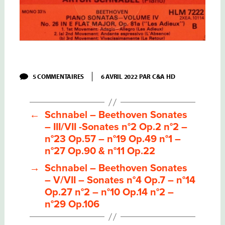
SUR
5 COMMENTAIRES
6 AVRIL 2022
PAR
C&A HD
SCHNABEL
–
BEETHOVEN
SONATES
←
Schnabel – Beethoven Sonates
–
IV/VII
– III/VII -Sonates n°2 Op.2 n°2 –
–
n°23 Op.57 – n°19 Op.49 n°1 –
SONATES
N°12
n°27 Op.90 & n°11 Op.22
OP.26
–
→
Schnabel – Beethoven Sonates
N°17
– V/VII – Sonates n°4 Op.7 – n°14
OP.31
N°2
Op.27 n°2 – n°10 Op.14 n°2 –
–
n°29 Op.106
N°5
OP.10
N°1