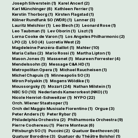
Joseph Silverstein
(1)
Karel Ancerl
(2)
Karl Münchinger
(6)
Kathleen Ferrier
(1)
Kerstin Thorborg
(1)
Kirsten Flagstad
(1)
Kölner Rundfunk SO (WDR)
(1)
Lanner
(3)
Lauritz Melchior
(1)
Leo Blech
(3)
Leonard Rose
(1)
Leo Taubman
(1)
Lev Oborin
(1)
Liszt
(1)
Lorna Cooke de Varon
(1)
Los Angeles Philharmonic
(2)
LPO
(2)
LSO
(4)
Lucretia West
(2)
Magdeleine Panzéra-Baillot
(1)
Mahler
(10)
Maria Callas
(2)
Mario Rossi
(1)
Martha Lipton
(1)
Mason Jones
(1)
Massenet
(1)
Maureen Forrester
(4)
Mendelssohn
(3)
Message C&A HD
(1)
Metropolitan Opera
(1)
Michael Raucheisen
(1)
Michel Chapuis
(1)
Minneapolis SO
(3)
Miron Polyakin
(1)
Mogens Wöldike
(1)
Moussorgsky
(1)
Mozart
(24)
Nathan Milstein
(1)
NBC SO
(10)
Nederlands Kamerorkest (NKO)
(1)
Nicole Henriot-Schweitzer
(1)
NYPO
(22)
Orch. Wiener Staatsoper
(1)
Orch del Maggio Musicale Fiorentino
(1)
Orgue
(3)
Peter Anders
(1)
Peter Rybar
(1)
Philadelphia Orchestra
(2)
Philharmonia Orchestra
(9)
Pierre Cochereau
(1)
Pierre Monteux
(6)
Pittsburgh SO
(1)
Puccini
(2)
Quatuor Beethoven
(6)
Quatuor Borodine
(3)
Quatuor du Théâtre Bolshoï
(1)