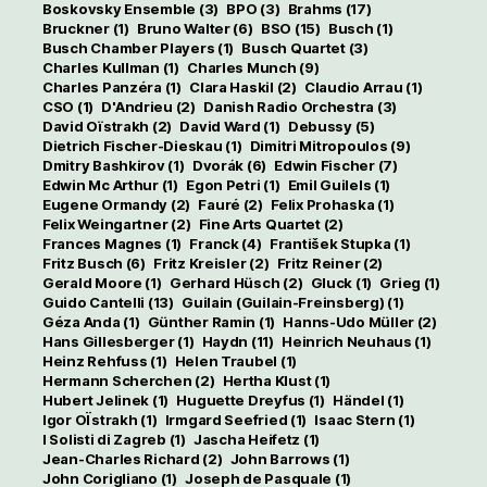
Boskovsky Ensemble
(3)
BPO
(3)
Brahms
(17)
Bruckner
(1)
Bruno Walter
(6)
BSO
(15)
Busch
(1)
Busch Chamber Players
(1)
Busch Quartet
(3)
Charles Kullman
(1)
Charles Munch
(9)
Charles Panzéra
(1)
Clara Haskil
(2)
Claudio Arrau
(1)
CSO
(1)
D'Andrieu
(2)
Danish Radio Orchestra
(3)
David Oïstrakh
(2)
David Ward
(1)
Debussy
(5)
Dietrich Fischer-Dieskau
(1)
Dimitri Mitropoulos
(9)
Dmitry Bashkirov
(1)
Dvorák
(6)
Edwin Fischer
(7)
Edwin Mc Arthur
(1)
Egon Petri
(1)
Emil Guilels
(1)
Eugene Ormandy
(2)
Fauré
(2)
Felix Prohaska
(1)
Felix Weingartner
(2)
Fine Arts Quartet
(2)
Frances Magnes
(1)
Franck
(4)
František Stupka
(1)
Fritz Busch
(6)
Fritz Kreisler
(2)
Fritz Reiner
(2)
Gerald Moore
(1)
Gerhard Hüsch
(2)
Gluck
(1)
Grieg
(1)
Guido Cantelli
(13)
Guilain (Guilain-Freinsberg)
(1)
Géza Anda
(1)
Günther Ramin
(1)
Hanns-Udo Müller
(2)
Hans Gillesberger
(1)
Haydn
(11)
Heinrich Neuhaus
(1)
Heinz Rehfuss
(1)
Helen Traubel
(1)
Hermann Scherchen
(2)
Hertha Klust
(1)
Hubert Jelinek
(1)
Huguette Dreyfus
(1)
Händel
(1)
Igor OÏstrakh
(1)
Irmgard Seefried
(1)
Isaac Stern
(1)
I Solisti di Zagreb
(1)
Jascha Heifetz
(1)
Jean-Charles Richard
(2)
John Barrows
(1)
John Corigliano
(1)
Joseph de Pasquale
(1)