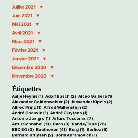
Juillet 2021
Juin 2021
Mai 2021
Avril 2021
Mars 2021
Février 2021
Janvier 2021
Décembre 2020
Novembre 2020
Étiquettes
Aafje Heynis
(1)
Adolf Busch
(2)
Alceo Galliera
(1)
Alexander Goldenweiser
(2)
Alexander Kipnis
(2)
Alfred Prinz
(1)
Alfred Wallenstein
(2)
André Chauvin
(1)
André Cluytens
(1)
Antonio Janigro
(1)
Arturo Toscanini
(7)
Artur Schnabel
(13)
Bach
(8)
Bande/Tape
(76)
BBC SO
(3)
Beethoven
(41)
Berg
(1)
Berlioz
(5)
Bernard Kruysen
(2)
Boris Abramovich
(1)