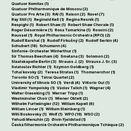
Quatuor Komitas
(1)
Quatuor Philharmonique de Moscou
(2)
Quatuor Pro Arte
(3)
RAI
(1)
Raison
(2)
Ravel
(7)
Ray Still
(1)
Reginald Kell
(1)
Regina Resnik
(1)
Respighi
(1)
Robert Shaw
(1)
Robert Shaw Chorale
(1)
Roger Désormière
(1)
Rosa Tamarkina
(1)
Rossini
(2)
Roussel
(1)
Royal Philharmonic Orchestra (RPO)
(2)
Rudolf Barshaï
(1)
Rudolf Firkušný
(2)
Rudolf Serkin
(4)
Schubert
(18)
Schumann
(4)
Sinfonie-Orchester Winterthur
(1)
Sir Thomas Beecham
(4)
Smetana
(3)
Solomon
(2)
Staatskapelle Berlin
(3)
Strauss J.
(2)
Strauss J. Sr.
(3)
Sviatoslav Richter
(1)
Szymon Goldberg
(1)
Tchaïkovsky
(2)
Teresa Stratas
(1)
Thomanerchor
(1)
Toronto SO
(1)
Tátrai Quartet
(2)
University of Illinois SO
(1)
Verdi
(4)
Vittorio Gui
(1)
Vladimir Yampolsky
(1)
Václav Talich
(1)
Wagner
(4)
Walter Gieseking
(1)
Werner Tripp
(1)
Westminster Choir
(1)
Wiener Oktett
(2)
Wilhelm Furtwängler
(12)
William Kapell
(6)
William Lincer
(1)
William Steinberg
(1)
Willi Boskovsky
(1)
Wolf
(1)
WPO
(19)
WSO
(2)
Yehudi Menuhin
(2)
Øivin Fjeldstad
(1)
Česká filharmonie Orchestre Philharmonique Tchèque
(2)