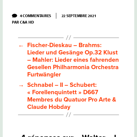
SUR
4 COMMENTAIRES
22 SEPTEMBRE 2021
WALTER
PAR
C&A HD
–
I
–
MAHLER:
SYMPHONIE
←
Fischer-Dieskau – Brahms:
N°1
Lieder und Gesänge Op.32 Klust
–
NEW-
– Mahler: Lieder eines fahrenden
YORK
Gesellen Philharmonia Orchestra
PHILHARMONIC
Furtwängler
→
Schnabel – II – Schubert:
« Forellenquintett » D667
Membres du Quatuor Pro Arte &
Claude Hobday