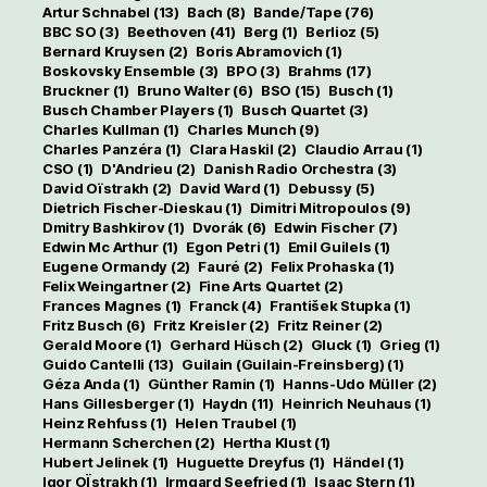
Artur Schnabel
(13)
Bach
(8)
Bande/Tape
(76)
BBC SO
(3)
Beethoven
(41)
Berg
(1)
Berlioz
(5)
Bernard Kruysen
(2)
Boris Abramovich
(1)
Boskovsky Ensemble
(3)
BPO
(3)
Brahms
(17)
Bruckner
(1)
Bruno Walter
(6)
BSO
(15)
Busch
(1)
Busch Chamber Players
(1)
Busch Quartet
(3)
Charles Kullman
(1)
Charles Munch
(9)
Charles Panzéra
(1)
Clara Haskil
(2)
Claudio Arrau
(1)
CSO
(1)
D'Andrieu
(2)
Danish Radio Orchestra
(3)
David Oïstrakh
(2)
David Ward
(1)
Debussy
(5)
Dietrich Fischer-Dieskau
(1)
Dimitri Mitropoulos
(9)
Dmitry Bashkirov
(1)
Dvorák
(6)
Edwin Fischer
(7)
Edwin Mc Arthur
(1)
Egon Petri
(1)
Emil Guilels
(1)
Eugene Ormandy
(2)
Fauré
(2)
Felix Prohaska
(1)
Felix Weingartner
(2)
Fine Arts Quartet
(2)
Frances Magnes
(1)
Franck
(4)
František Stupka
(1)
Fritz Busch
(6)
Fritz Kreisler
(2)
Fritz Reiner
(2)
Gerald Moore
(1)
Gerhard Hüsch
(2)
Gluck
(1)
Grieg
(1)
Guido Cantelli
(13)
Guilain (Guilain-Freinsberg)
(1)
Géza Anda
(1)
Günther Ramin
(1)
Hanns-Udo Müller
(2)
Hans Gillesberger
(1)
Haydn
(11)
Heinrich Neuhaus
(1)
Heinz Rehfuss
(1)
Helen Traubel
(1)
Hermann Scherchen
(2)
Hertha Klust
(1)
Hubert Jelinek
(1)
Huguette Dreyfus
(1)
Händel
(1)
Igor OÏstrakh
(1)
Irmgard Seefried
(1)
Isaac Stern
(1)