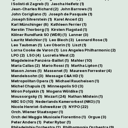
I Solisti di Zagreb
(1)
Jascha Heifetz
(1)
Jean-Charles Richard
(2)
John Barrows
(1)
John Corigliano
(1)
Joseph de Pasquale
(1)
Joseph Silverstein
(1)
Karel Ancerl
(2)
Karl Münchinger
(6)
Kathleen Ferrier
(1)
Kerstin Thorborg
(1)
Kirsten Flagstad
(1)
Kölner Rundfunk SO (WDR)
(1)
Lanner
(3)
Lauritz Melchior
(1)
Leo Blech
(3)
Leonard Rose
(1)
Leo Taubman
(1)
Lev Oborin
(1)
Liszt
(1)
Lorna Cooke de Varon
(1)
Los Angeles Philharmonic
(2)
LPO
(2)
LSO
(4)
Lucretia West
(2)
Magdeleine Panzéra-Baillot
(1)
Mahler
(10)
Maria Callas
(2)
Mario Rossi
(1)
Martha Lipton
(1)
Mason Jones
(1)
Massenet
(1)
Maureen Forrester
(4)
Mendelssohn
(3)
Message C&A HD
(1)
Metropolitan Opera
(1)
Michael Raucheisen
(1)
Michel Chapuis
(1)
Minneapolis SO
(3)
Miron Polyakin
(1)
Mogens Wöldike
(1)
Moussorgsky
(1)
Mozart
(24)
Nathan Milstein
(1)
NBC SO
(10)
Nederlands Kamerorkest (NKO)
(1)
Nicole Henriot-Schweitzer
(1)
NYPO
(22)
Orch. Wiener Staatsoper
(1)
Orch del Maggio Musicale Fiorentino
(1)
Orgue
(3)
Peter Anders
(1)
Peter Rybar
(1)
Philadelphia Orchestra
(2)
Philharmonia Orchestra
(9)