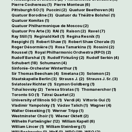
Pierre Cochereau
(1)
Pierre Monteux
(6)
Pittsburgh SO
(1)
Puccini
(2)
Quatuor Beethoven
(6)
Quatuor Borodine
(3)
Quatuor du Théâtre Bolshoï
(1)
Quatuor Komitas
(1)
Quatuor Philharmonique de Moscou
(2)
Quatuor Pro Arte
(3)
RAI
(1)
Raison
(2)
Ravel
(7)
Ray Still
(1)
Reginald Kell
(1)
Regina Resnik
(1)
Respighi
(1)
Robert Shaw
(1)
Robert Shaw Chorale
(1)
Roger Désormière
(1)
Rosa Tamarkina
(1)
Rossini
(2)
Roussel
(1)
Royal Philharmonic Orchestra (RPO)
(2)
Rudolf Barshaï
(1)
Rudolf Firkušný
(2)
Rudolf Serkin
(4)
Schubert
(18)
Schumann
(4)
Sinfonie-Orchester Winterthur
(1)
Sir Thomas Beecham
(4)
Smetana
(3)
Solomon
(2)
Staatskapelle Berlin
(3)
Strauss J.
(2)
Strauss J. Sr.
(3)
Sviatoslav Richter
(1)
Szymon Goldberg
(1)
Tchaïkovsky
(2)
Teresa Stratas
(1)
Thomanerchor
(1)
Toronto SO
(1)
Tátrai Quartet
(2)
University of Illinois SO
(1)
Verdi
(4)
Vittorio Gui
(1)
Vladimir Yampolsky
(1)
Václav Talich
(1)
Wagner
(4)
Walter Gieseking
(1)
Werner Tripp
(1)
Westminster Choir
(1)
Wiener Oktett
(2)
Wilhelm Furtwängler
(12)
William Kapell
(6)
William Lincer
(1)
William Steinberg
(1)
Willi Boskovsky
(1)
Wolf
(1)
WPO
(19)
WSO
(2)