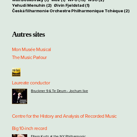
Yehudi Menuhin
(2)
Øivin Fjeldstad
(1)
Česká filharmonie Orchestre Philharmonique Tchèque
(2)
Autres sites
Mon Musée Musical
The Music Parlour
Laureate conductor
Bruckner 9 & Te Deum - Jochum live
Centre for the History and Analysis of Recorded Music
Big 10-inch record
Efrem Kurtz at the NY Philharmonic