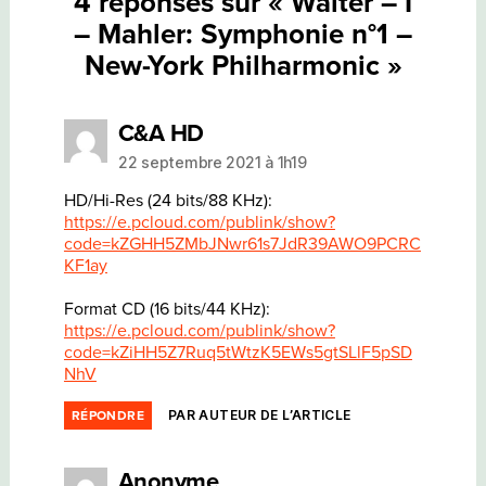
4 réponses sur « Walter – I
– Mahler: Symphonie n°1 –
New-York Philharmonic »
dit :
C&A HD
22 septembre 2021 à 1h19
HD/Hi-Res (24 bits/88 KHz):
https://e.pcloud.com/publink/show?
code=kZGHH5ZMbJNwr61s7JdR39AWO9PCRC
KF1ay
Format CD (16 bits/44 KHz):
https://e.pcloud.com/publink/show?
code=kZiHH5Z7Ruq5tWtzK5EWs5gtSLlF5pSD
NhV
PAR AUTEUR DE L’ARTICLE
RÉPONDRE
dit :
Anonyme